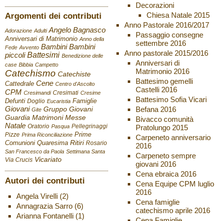
Decorazioni
Chiesa Natale 2015
Argomenti dei contributi
Anno Pastorale 2016/2017
Angelo Bagnasco
Adorazione
Adulti
Passaggio consegne
Anniversari di Matrimonio
Anno della
settembre 2016
Bambini
Bambini
Fede
Avvento
Anno pastorale 2015/2016
Battesimi
piccoli
Benedizione delle
Anniversari di
case
Bibbia
Campetto
Matrimonio 2016
Catechismo
Catechiste
Battesimo gemelli
Cene
Cattedrale
Centro d'Ascolto
Castelli 2016
CPM
Cresimati
Cresimandi
Cresime
Battesimo Sofia Vicari
Defunti
Famiglie
Doglio
Eucaristia
Giovani
Befana 2016
Gruppo Giovani
Gite
Guardia
Matrimoni
Messe
Bivacco comunità
Natale
Oratorio
Pellegrinaggi
Pratolungo 2015
Pasqua
Pizze
Prime
Prima Riconciliazione
Carpeneto anniversario
Ritiri
Comunioni
Quaresima
Rosario
2016
San Francesco da Paola
Settimana Santa
Carpeneto sempre
Vicariato
Via Crucis
giovani 2016
Cena ebraica 2016
Autori dei contributi
Cena Equipe CPM luglio
2016
Angela Virelli
(2)
Cena famiglie
Annagrazia Sarro
(6)
catechismo aprile 2016
Arianna Fontanelli
(1)
Cena Famiglie