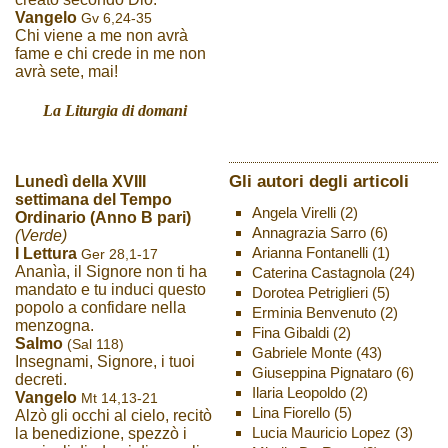
Vangelo
Gv 6,24-35
Chi viene a me non avrà
fame e chi crede in me non
avrà sete, mai!
La Liturgia di domani
Gli autori degli articoli
Lunedì della XVIII
settimana del Tempo
Angela Virelli
(2)
Ordinario (Anno B pari)
Annagrazia Sarro
(6)
(Verde)
Arianna Fontanelli
(1)
I Lettura
Ger 28,1-17
Ananìa, il Signore non ti ha
Caterina Castagnola
(24)
mandato e tu induci questo
Dorotea Petriglieri
(5)
popolo a confidare nella
Erminia Benvenuto
(2)
menzogna.
Fina Gibaldi
(2)
Salmo
(Sal 118)
Gabriele Monte
(43)
Insegnami, Signore, i tuoi
Giuseppina Pignataro
(6)
decreti.
Ilaria Leopoldo
(2)
Vangelo
Mt 14,13-21
Lina Fiorello
(5)
Alzò gli occhi al cielo, recitò
Lucia Mauricio Lopez
(3)
la benedizione, spezzò i