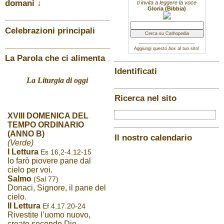
domani ↓
ti invita a leggere la voce
Gloria (Bibbia)
Celebrazioni principali
Aggiungi questo
box
al tuo sito!
La Parola che ci alimenta
Identificati
La Liturgia di oggi
Ricerca nel sito
XVIII DOMENICA DEL
TEMPO ORDINARIO
(ANNO B)
Il nostro calendario
(Verde)
I Lettura
Es 16,2-4.12-15
Io farò piovere pane dal
cielo per voi.
Salmo
(Sal 77)
Donaci, Signore, il pane del
cielo.
II Lettura
Ef 4,17.20-24
Rivestite l’uomo nuovo,
creato secondo Dio.