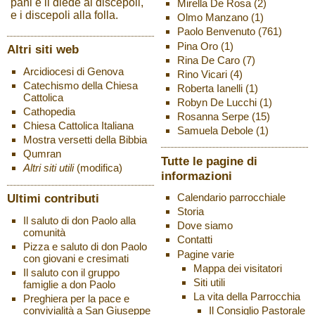
pani e li diede ai discepoli,
Mirella De Rosa
(2)
e i discepoli alla folla.
Olmo Manzano
(1)
Paolo Benvenuto
(761)
Pina Oro
(1)
Altri siti web
Rina De Caro
(7)
Arcidiocesi di Genova
Rino Vicari
(4)
Catechismo della Chiesa
Roberta Ianelli
(1)
Cattolica
Robyn De Lucchi
(1)
Cathopedia
Rosanna Serpe
(15)
Chiesa Cattolica Italiana
Samuela Debole
(1)
Mostra versetti della Bibbia
Qumran
Tutte le pagine di
Altri siti utili
(modifica)
informazioni
Ultimi contributi
Calendario parrocchiale
Storia
Il saluto di don Paolo alla
Dove siamo
comunità
Contatti
Pizza e saluto di don Paolo
Pagine varie
con giovani e cresimati
Mappa dei visitatori
Il saluto con il gruppo
Siti utili
famiglie a don Paolo
La vita della Parrocchia
Preghiera per la pace e
Il Consiglio Pastorale
convivialità a San Giuseppe