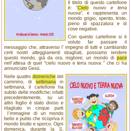
Il titolo di questo cartellone
è: “
Cielo
nuovo e terra
nuova
“, e rappresenta un
mondo grigio, spento, triste,
pieno di spazzatura e di
cose negative.
Con questo cartellone si è
voluto far passare il
messaggio che, attraverso l’ impegno di tutti e cambiando
certi nostri atteggiamenti sbagliati, possiamo rendere
questo mondo, già da ora, migliore; un mondo di
pace
nell’attesa di quel “cielo nuovo e terra nuova ” che ci ha
annunciato Gesù.
Nelle quattro
domeniche
del
cammino, di
settimana
in
settimana, il cartellone ha
subito delle modifiche; infatti
precedentemente, su un
altro foglio è stato diviso e
ritagliato in cinque parti
l’immagine di un mondo
bello e pulito che ricopriva il
mondo brutto e sporco. Ogni
domenica, durante la S.