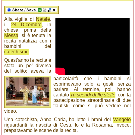
Alla vigilia di
Natale
,
il
24 Dicembre
, in
chiesa, prima della
Messa
, si è tenuta la
recita natalizia con i
bambini del
catechismo
.
Q
uest’anno la recita è
stata un po’ diversa
del solito: aveva la
particolarità che i bambini si
esprimevano solo a gesti, senza
parlare! Al termine, poi, hanno
cantato
Tu scendi dalle stelle
, con la
partecipazione straordinaria di due
flautisti, come si può vedere nel
video.
Una catechista, Anna Caria, ha letto i brani del
Vangelo
riguardanti la nascita di Gesù. Io e la Rosanna, invece,
preparavamo le scene della recita.