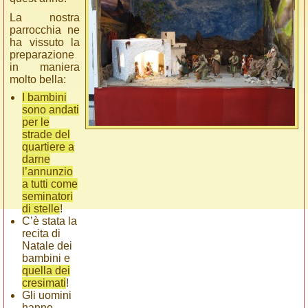
La nostra
parrocchia ne
ha vissuto la
preparazione
in maniera
molto bella:
I bambini
sono andati
per le
strade del
quartiere a
darne
l’annunzio
a tutti come
seminatori
di stelle
!
C’è stata la
recita di
Natale dei
bambini e
quella dei
cresimati
!
Gli uomini
hanno