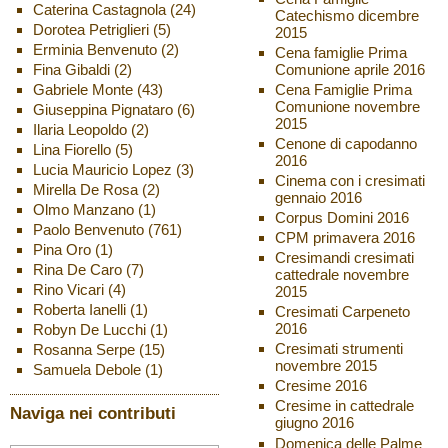
Caterina Castagnola
(24)
Catechismo dicembre
Dorotea Petriglieri
(5)
2015
Erminia Benvenuto
(2)
Cena famiglie Prima
Fina Gibaldi
(2)
Comunione aprile 2016
Gabriele Monte
(43)
Cena Famiglie Prima
Comunione novembre
Giuseppina Pignataro
(6)
2015
Ilaria Leopoldo
(2)
Cenone di capodanno
Lina Fiorello
(5)
2016
Lucia Mauricio Lopez
(3)
Cinema con i cresimati
Mirella De Rosa
(2)
gennaio 2016
Olmo Manzano
(1)
Corpus Domini 2016
Paolo Benvenuto
(761)
CPM primavera 2016
Pina Oro
(1)
Cresimandi cresimati
Rina De Caro
(7)
cattedrale novembre
Rino Vicari
(4)
2015
Roberta Ianelli
(1)
Cresimati Carpeneto
2016
Robyn De Lucchi
(1)
Cresimati strumenti
Rosanna Serpe
(15)
novembre 2015
Samuela Debole
(1)
Cresime 2016
Cresime in cattedrale
Naviga nei contributi
giugno 2016
Domenica delle Palme