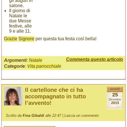
gli auguri in
salone.
Il giorno di
Natale le
due Messe
festive, alle
9 e alle 11.
Grazie
Signore
per questa tua festa così bella!
Commenta questo articolo
Argomenti
:
Natale
Categorie
:
Vita parrocchiale
Il cartellone che ci ha
venerdì
25
accompagnato in tutto
Dicembre
l’avvento!
2015
Scritto da
Fina Gibaldi
alle 22:47 |
Lascia un commento