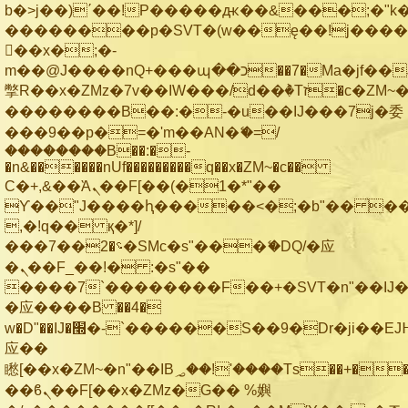
b�>j��)΄��!P�����ԫ��&���;�"k��B
��������p�SVT�(w��ę��!j���
��x�;�-
m��@J����nQ+���պ��כ��7�Ma�jf��J��ͱ4j���Ѳ�
撆R��x�ZMz�7v��IW���/d��ٞ�Тז�c�ZM~�ji�� ߒ��sQz�����Ԡ��DW��3�De�n"��M�+/
��������B��:�-�u��IJ���7j�委
���9��p�=�'m��AN�ޭ�=/
��������B��:�-
�n&������nUf���������q��x�ZM~�
c��
Ϲ�+,&��Ὰܢ��F[��(�1�*"��
ϒ��"J����ԧ�����<�;�b"�� ���"j��
,�!q�� қ�*]/
���؝�2��7�SMc�s"���ޭ�DQ/�应
�ܢ��F_��!� :�s"��
����7`��������F��+�SVT�n"��IJ�
�应����B ��4�
w�D"��IJ�׭�-`������S��9�Dr�ji��EJ߅��gJ�
应��
矁[��x�ZM~�n"��IB؃��!'����Тѕ��+��(m��IK�ʭ�/|
��ϐܢ��F[��x�ZMz�G�� %嬩