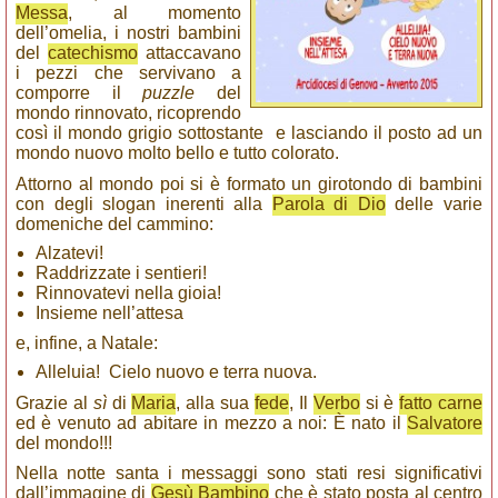
Messa
, al momento
dell’omelia, i nostri bambini
del
catechismo
attaccavano
i pezzi che servivano a
comporre il
puzzle
del
mondo rinnovato, ricoprendo
così il mondo grigio sottostante e lasciando il posto ad un
mondo nuovo molto bello e tutto colorato.
Attorno al mondo poi si è formato un girotondo di bambini
con degli slogan inerenti alla
Parola di Dio
delle varie
domeniche del cammino:
Alzatevi!
Raddrizzate i sentieri!
Rinnovatevi nella gioia!
Insieme nell’attesa
e, infine, a Natale:
Alleluia! Cielo nuovo e terra nuova.
Grazie al
sì
di
Maria
, alla sua
fede
, Il
Verbo
si è
fatto carne
ed è venuto ad abitare in mezzo a noi: È nato il
Salvatore
del mondo!!!
Nella notte santa i messaggi sono stati resi significativi
dall’immagine di
Gesù Bambino
che è stato posta al centro