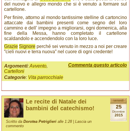
del nuovo e allegro mondo che si è venuto a formare sul
cartellone.
Per finire, attorno al mondo tantissime stelline di cartoncino
attaccate dai bambini presenti come segno del loro
cammino e dell’ impegno a migliorarsi, ogni domenica, alla
fine della Messa, hanno completato il cartellone
scaldandolo e accendendolo con la loro luce.
Grazie
Signore
perché sei venuto in mezzo a noi per creare
“cieli nuovi e terra nuova” nel cuore di ogni credente!
Commenta questo articolo
Argomenti
:
Avvento
,
Cartelloni
Categorie
:
Vita parrocchiale
Le recite di Natale dei
venerdì
25
bambini del catechismo!
Dicembre
2015
Scritto da
Dorotea Petriglieri
alle 1:28 |
Lascia un
commento