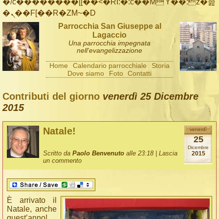
�/c��������[[��<�RI:�:c��MΎ��:z�졾
�ܢ��F[��R�ZM~�D
Parrocchia San Giuseppe al
Lagaccio
Una parrocchia impegnata
nell'evangelizzazione
Home
Calendario parrocchiale
Storia
Dove siamo
Foto
Contatti
Contributi del giorno
venerdì 25 Dicembre
2015
Natale!
venerdì
25
Dicembre
Scritto da
Paolo Benvenuto
alle 23:18 |
Lascia
2015
un commento
È arrivato il
Natale, anche
quest’anno!