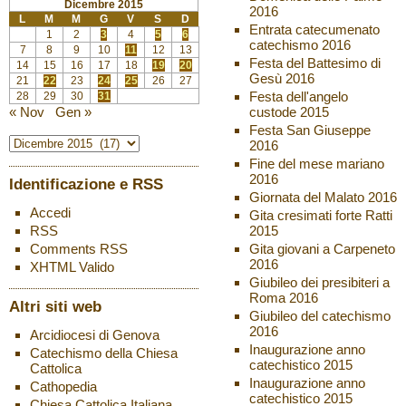
Dicembre 2015
2016
L
M
M
G
V
S
D
Entrata catecumenato
1
2
3
4
5
6
catechismo 2016
7
8
9
10
11
12
13
Festa del Battesimo di
14
15
16
17
18
19
20
Gesù 2016
21
22
23
24
25
26
27
Festa dell'angelo
28
29
30
31
custode 2015
« Nov
Gen »
Festa San Giuseppe
2016
Fine del mese mariano
2016
Identificazione e RSS
Giornata del Malato 2016
Accedi
Gita cresimati forte Ratti
2015
RSS
Gita giovani a Carpeneto
Comments
RSS
2016
XHTML
Valido
Giubileo dei presibiteri a
Roma 2016
Altri siti web
Giubileo del catechismo
2016
Arcidiocesi di Genova
Inaugurazione anno
Catechismo della Chiesa
catechistico 2015
Cattolica
Inaugurazione anno
Cathopedia
catechistico 2015
Chiesa Cattolica Italiana