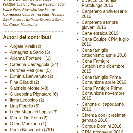
Bivacco comunità
Natale
Oratorio
Pellegrinaggi
Pratolungo 2015
Pasqua
Pizze
Prime
Prima Riconciliazione
Carpeneto anniversario
Ritiri
Comunioni
Quaresima
Rosario
2016
San Francesco da Paola
Settimana Santa
Carpeneto sempre
Vicariato
Via Crucis
giovani 2016
Cena ebraica 2016
Autori dei contributi
Cena Equipe CPM luglio
2016
Angela Virelli
(2)
Cena famiglie
Annagrazia Sarro
(6)
catechismo aprile 2016
Arianna Fontanelli
(1)
Cena Famiglie
Caterina Castagnola
(24)
Catechismo dicembre
Dorotea Petriglieri
(5)
2015
Erminia Benvenuto
(2)
Cena famiglie Prima
Fina Gibaldi
(2)
Comunione aprile 2016
Gabriele Monte
(43)
Cena Famiglie Prima
Comunione novembre
Giuseppina Pignataro
(6)
2015
Ilaria Leopoldo
(2)
Cenone di capodanno
Lina Fiorello
(5)
2016
Lucia Mauricio Lopez
(3)
Cinema con i cresimati
Mirella De Rosa
(2)
gennaio 2016
Olmo Manzano
(1)
Corpus Domini 2016
Paolo Benvenuto
(761)
CPM primavera 2016