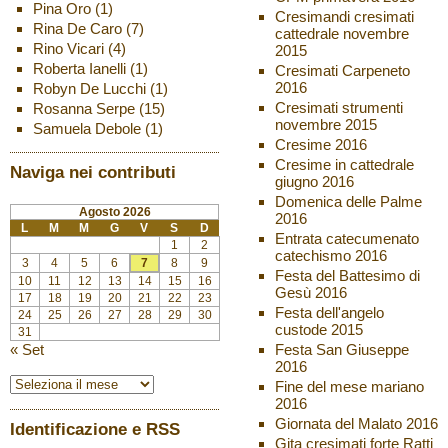
Pina Oro
(1)
Cresimandi cresimati
Rina De Caro
(7)
cattedrale novembre
Rino Vicari
(4)
2015
Roberta Ianelli
(1)
Cresimati Carpeneto
2016
Robyn De Lucchi
(1)
Cresimati strumenti
Rosanna Serpe
(15)
novembre 2015
Samuela Debole
(1)
Cresime 2016
Cresime in cattedrale
Naviga nei contributi
giugno 2016
Domenica delle Palme
Agosto 2026
2016
L
M
M
G
V
S
D
Entrata catecumenato
1
2
catechismo 2016
3
4
5
6
7
8
9
Festa del Battesimo di
10
11
12
13
14
15
16
Gesù 2016
17
18
19
20
21
22
23
Festa dell'angelo
24
25
26
27
28
29
30
custode 2015
31
« Set
Festa San Giuseppe
2016
Fine del mese mariano
2016
Giornata del Malato 2016
Identificazione e RSS
Gita cresimati forte Ratti