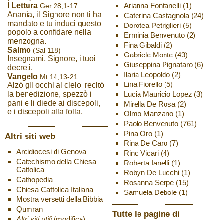
Arianna Fontanelli
(1)
I Lettura
Ger 28,1-17
Ananìa, il Signore non ti ha
Caterina Castagnola
(24)
mandato e tu induci questo
Dorotea Petriglieri
(5)
popolo a confidare nella
Erminia Benvenuto
(2)
menzogna.
Fina Gibaldi
(2)
Salmo
(Sal 118)
Gabriele Monte
(43)
Insegnami, Signore, i tuoi
Giuseppina Pignataro
(6)
decreti.
Ilaria Leopoldo
(2)
Vangelo
Mt 14,13-21
Lina Fiorello
(5)
Alzò gli occhi al cielo, recitò
Lucia Mauricio Lopez
(3)
la benedizione, spezzò i
pani e li diede ai discepoli,
Mirella De Rosa
(2)
e i discepoli alla folla.
Olmo Manzano
(1)
Paolo Benvenuto
(761)
Pina Oro
(1)
Altri siti web
Rina De Caro
(7)
Arcidiocesi di Genova
Rino Vicari
(4)
Catechismo della Chiesa
Roberta Ianelli
(1)
Cattolica
Robyn De Lucchi
(1)
Cathopedia
Rosanna Serpe
(15)
Chiesa Cattolica Italiana
Samuela Debole
(1)
Mostra versetti della Bibbia
Qumran
Tutte le pagine di
Altri siti utili
(modifica)