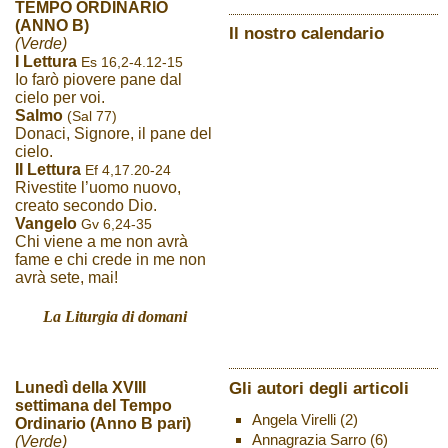
TEMPO ORDINARIO
(ANNO B)
Il nostro calendario
(Verde)
I Lettura
Es 16,2-4.12-15
Io farò piovere pane dal
cielo per voi.
Salmo
(Sal 77)
Donaci, Signore, il pane del
cielo.
II Lettura
Ef 4,17.20-24
Rivestite l’uomo nuovo,
creato secondo Dio.
Vangelo
Gv 6,24-35
Chi viene a me non avrà
fame e chi crede in me non
avrà sete, mai!
La Liturgia di domani
Gli autori degli articoli
Lunedì della XVIII
settimana del Tempo
Angela Virelli
(2)
Ordinario (Anno B pari)
Annagrazia Sarro
(6)
(Verde)