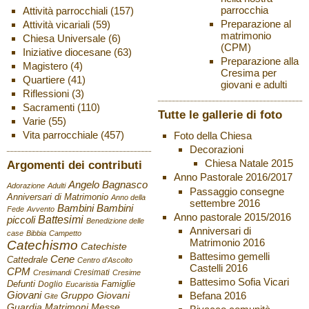
parrocchia
Attività parrocchiali
(157)
Preparazione al
Attività vicariali
(59)
matrimonio
Chiesa Universale
(6)
(CPM)
Iniziative diocesane
(63)
Preparazione alla
Magistero
(4)
Cresima per
Quartiere
(41)
giovani e adulti
Riflessioni
(3)
Sacramenti
(110)
Tutte le gallerie di foto
Varie
(55)
Vita parrocchiale
(457)
Foto della Chiesa
Decorazioni
Chiesa Natale 2015
Argomenti dei contributi
Anno Pastorale 2016/2017
Angelo Bagnasco
Adorazione
Adulti
Passaggio consegne
Anniversari di Matrimonio
Anno della
settembre 2016
Bambini
Bambini
Fede
Avvento
Anno pastorale 2015/2016
Battesimi
piccoli
Benedizione delle
Anniversari di
case
Bibbia
Campetto
Matrimonio 2016
Catechismo
Catechiste
Battesimo gemelli
Cene
Cattedrale
Centro d'Ascolto
Castelli 2016
CPM
Cresimati
Cresimandi
Cresime
Battesimo Sofia Vicari
Defunti
Famiglie
Doglio
Eucaristia
Giovani
Befana 2016
Gruppo Giovani
Gite
Guardia
Matrimoni
Messe