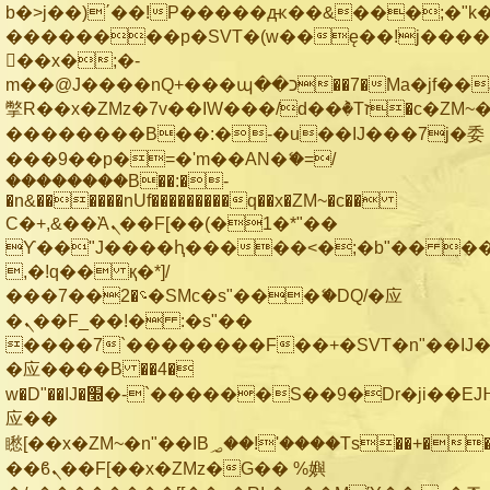
b�>j��)΄��!P�����ԫ��&���;�"k��B
��������p�SVT�(w��ę��!j���
��x�;�-
m��@J����nQ+���պ��כ��7�Ma�jf��J��ͱ4j���Ѳ�
撆R��x�ZMz�7v��IW���/d��ٞ�Тז�c�ZM~�ji�� ߒ��sQz�����Ԡ��DW��3�De�n"��M�+/
��������B��:�-�u��IJ���7j�委
���9��p�=�'m��AN�ޭ�=/
��������B��:�-
�n&������nUf���������q��x�ZM~�
c��
Ϲ�+,&��Ὰܢ��F[��(�1�*"��
ϒ��"J����ԧ�����<�;�b"�� ���"j��
,�!q�� қ�*]/
���؝�2��7�SMc�s"���ޭ�DQ/�应
�ܢ��F_��!� :�s"��
����7`��������F��+�SVT�n"��IJ�
�应����B ��4�
w�D"��IJ�׭�-`������S��9�Dr�ji��EJ߅��gJ�
应��
矁[��x�ZM~�n"��IB؃��!'����Тѕ��+��(m��IK�ʭ�/|
��ϐܢ��F[��x�ZMz�G�� %嬩