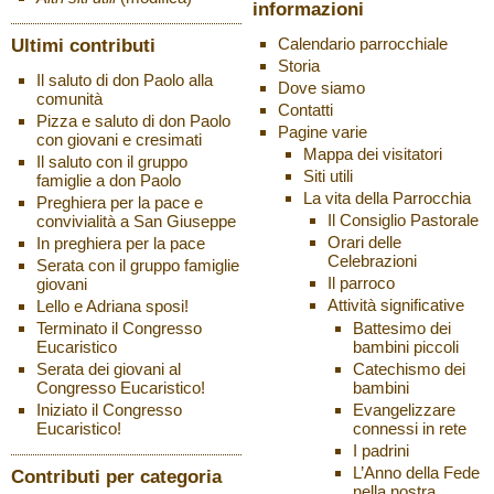
informazioni
Ultimi contributi
Calendario parrocchiale
Storia
Il saluto di don Paolo alla
Dove siamo
comunità
Contatti
Pizza e saluto di don Paolo
Pagine varie
con giovani e cresimati
Mappa dei visitatori
Il saluto con il gruppo
Siti utili
famiglie a don Paolo
La vita della Parrocchia
Preghiera per la pace e
Il Consiglio Pastorale
convivialità a San Giuseppe
Orari delle
In preghiera per la pace
Celebrazioni
Serata con il gruppo famiglie
Il parroco
giovani
Attività significative
Lello e Adriana sposi!
Battesimo dei
Terminato il Congresso
bambini piccoli
Eucaristico
Catechismo dei
Serata dei giovani al
bambini
Congresso Eucaristico!
Evangelizzare
Iniziato il Congresso
connessi in rete
Eucaristico!
I padrini
L’Anno della Fede
Contributi per categoria
nella nostra