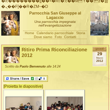
�/c��������[[��<�RI:�:c��MΎ��:z�졾
�ܢ��F[��R�ZM~�D
Parrocchia San Giuseppe al
Lagaccio
Una parrocchia impegnata
nell'evangelizzazione
Home
Calendario parrocchiale
Storia
Dove siamo
Foto
Contatti
Ritiro Prima Riconciliazione
giovedì
29
2012
Marzo
2012
Scritto da
Paolo Benvenuto
alle 14:24
[Proietta le diapositive]