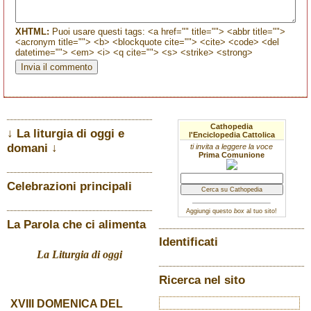
XHTML:
Puoi usare questi tags: <a href="" title=""> <abbr title="">
<acronym title=""> <b> <blockquote cite=""> <cite> <code> <del
datetime=""> <em> <i> <q cite=""> <s> <strike> <strong>
Cathopedia
↓ La liturgia di oggi e
l'Enciclopedia Cattolica
domani ↓
ti invita a leggere la voce
Prima Comunione
Celebrazioni principali
Aggiungi questo
box
al tuo sito!
La Parola che ci alimenta
Identificati
La Liturgia di oggi
Ricerca nel sito
XVIII DOMENICA DEL