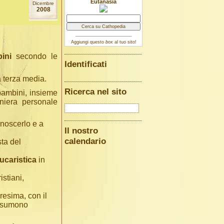
Eutanasia
Dicembre
2008
Aggiungi questo
box
al tuo sito!
ini
secondo le
Identificati
a terza media.
Ricerca nel sito
 bambini, insieme
niera personale
onoscerlo e a
Il nostro
calendario
sta del
caristica
in
stiani,
esima, con il
 assumono