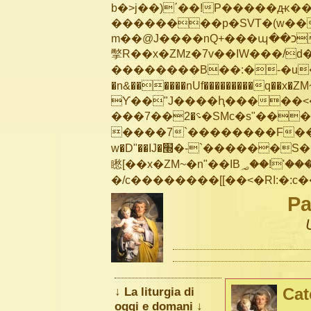
b�>j��)΄��!P�����ԫ��&
��������p�SVT�(w��
m��@J����nQ+���պ��כ��7�Ma�jf��J��ͱ4j���Ѳ�
撆R��x�ZMz�7v��IW���/d��ٞ�Тז�c�ZM~�ji�� ߒ��sQz�����Ԡ��DW��3�De�n
��������B��:�-�u��
�n&������nUf���������q��x�ZM
ϒ��"J����ԧ�����<�;�b"�� ��
���؝�2��7�SMc�s"���ޭ�DQ/�应�ܢ��F_��!� :�s"��
����7`��������F��+
w�D"��IJ�׭�-`������S��9�Dr�ji��EJ߅��gJ�应��
矁[��x�ZM~�n"��IB؃��!'����Тѕ��+��(m��IK�ʭ�/|��ϐܢ��F[��x�ZMz�G�� %嬩
Pa
↓ La liturgia di
Cat
oggi e domani ↓