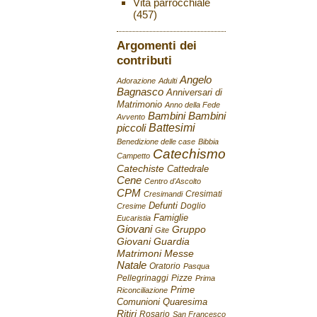
Vita parrocchiale
(457)
Argomenti dei
contributi
Angelo
Adorazione
Adulti
Bagnasco
Anniversari di
Matrimonio
Anno della Fede
Bambini
Bambini
Avvento
Battesimi
piccoli
Benedizione delle case
Bibbia
Catechismo
Campetto
Catechiste
Cattedrale
Cene
Centro d'Ascolto
CPM
Cresimati
Cresimandi
Defunti
Doglio
Cresime
Famiglie
Eucaristia
Giovani
Gruppo
Gite
Giovani
Guardia
Matrimoni
Messe
Natale
Oratorio
Pasqua
Pellegrinaggi
Pizze
Prima
Prime
Riconciliazione
Comunioni
Quaresima
Ritiri
Rosario
San Francesco