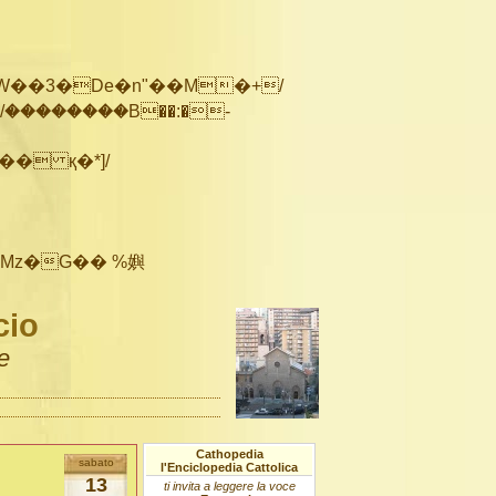
��������B��:�-
cio
e
Cathopedia
sabato
l'Enciclopedia Cattolica
13
ti invita a leggere la voce