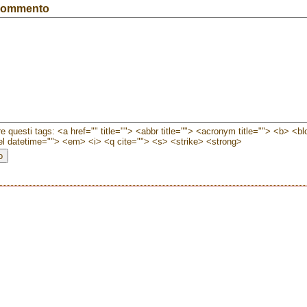
 commento
e questi tags: <a href="" title=""> <abbr title=""> <acronym title=""> <b> <b
l datetime=""> <em> <i> <q cite=""> <s> <strike> <strong>