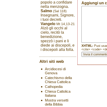
popolo a confidare
Aggiungi un
nella menzogna.
Salmo
(Sal 118)
Insegnami, Signore,
i tuoi decreti.
Vangelo
Mt 14,13-21
Alzò gli occhi al
cielo, recitò la
benedizione,
spezzò i pani e li
diede ai discepoli, e
XHTML:
Puoi usar
<cite> <code> <de
i discepoli alla folla.
Altri siti web
Arcidiocesi di
Genova
Catechismo della
Chiesa Cattolica
Cathopedia
Chiesa Cattolica
Italiana
Mostra versetti
della Bibbia