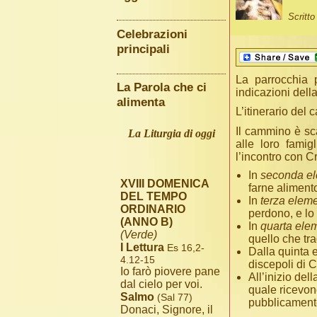
Scritt
Celebrazioni
principali
La parrocchia p
La Parola che ci
indicazioni dell
alimenta
L’itinerario del
Il cammino è sca
La Liturgia di oggi
alle loro fami
l’incontro con C
In
seconda e
XVIII DOMENICA
farne aliment
DEL TEMPO
In
terza elem
ORDINARIO
perdono, e lo 
(ANNO B)
In
quarta ele
(Verde)
quello che tr
I Lettura
Es 16,2-
Dalla quinta 
4.12-15
discepoli di 
Io farò piovere pane
All’inizio del
dal cielo per voi.
quale ricevono
Salmo
(Sal 77)
pubblicamente
Donaci, Signore, il