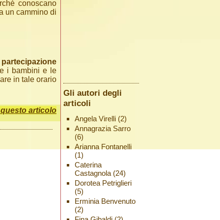
erché conoscano
ia un cammino di
a
partecipazione
e i bambini e le
re in tale orario
Gli autori degli
articoli
uesto articolo
Angela Virelli
(2)
Annagrazia Sarro
(6)
Arianna Fontanelli
(1)
Caterina
Castagnola
(24)
Dorotea Petriglieri
(5)
Erminia Benvenuto
(2)
Fina Gibaldi
(2)