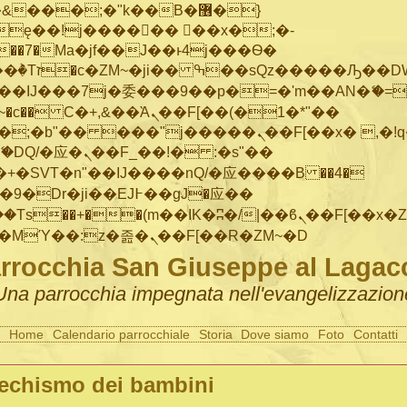
���;�"k��B�޶�}
ę��!j������ ��x�;�-
"��M�+/
IJ���7j�委���9��p�=�'m��AN�ޭ�=/
~�
c�� Ϲ�+,&��Ὰܢ��F[��(�1�*"��
�"j�����ܢ��F[��x� ,�!q�� қ�*]/
�SVT�n"��IJ����nQ/�应����B ��4�
�/c��������[[��<�RI:�:c��MΎ��:z�졾�ܢ��F[��R�ZM~�D
rrocchia San Giuseppe al Lagac
Una parrocchia impegnata nell'evangelizzazion
Home
Calendario parrocchiale
Storia
Dove siamo
Foto
Contatti
echismo dei bambini