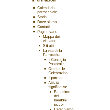
informazioni
Calendario
parrocchiale
Storia
Dove siamo
Contatti
Pagine varie
Mappa dei
visitatori
Siti utili
La vita della
Parrocchia
Il Consiglio
Pastorale
Orari delle
Celebrazioni
Il parroco
Attività
significative
Battesimo
dei
bambini
piccoli
Catechismo