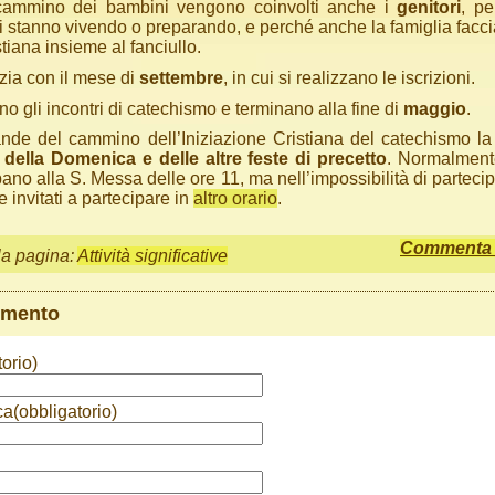
cammino dei bambini vengono coinvolti anche i
genitori
, p
i stanno vivendo o preparando, e perché anche la famiglia facc
tiana insieme al fanciullo.
izia con il mese di
settembre
, in cui si realizzano le iscrizioni.
no gli incontri di catechismo e terminano alla fine di
maggio
.
ande del cammino dell’Iniziazione Cristiana del catechismo l
 della Domenica e delle altre feste di precetto
. Normalment
pano alla S. Messa delle ore 11, ma nell’impossibilità di partecipa
invitati a partecipare in
altro orario
.
Commenta q
la pagina:
Attività significative
mmento
orio)
ca(obbligatorio)