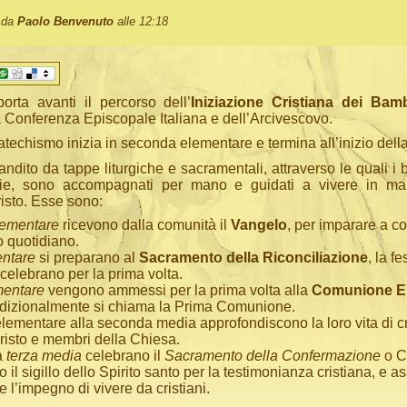
o da
Paolo Benvenuto
alle 12:18
orta avanti il percorso dell’
Iniziazione Cristiana dei Bamb
a Conferenza Episcopale Italiana e dell’Arcivescovo.
 catechismo inizia in seconda elementare e termina all’inizio dell
ndito da tappe liturgiche e sacramentali, attraverso le quali i
glie, sono accompagnati per mano e guidati a vivere in ma
risto. Esse sono:
lementare
ricevono dalla comunità il
Vangelo
, per imparare a c
o quotidiano.
entare
si preparano al
Sacramento della Riconciliazione
, la fe
celebrano per la prima volta.
mentare
vengono ammessi per la prima volta alla
Comunione Eu
adizionalmente si chiama la Prima Comunione.
elementare alla seconda media approfondiscono la loro vita di cri
Cristo e membri della Chiesa.
la
terza media
celebrano il
Sacramento della Confermazione
o Cr
 il sigillo dello Spirito santo per la testimonianza cristiana, e
 l’impegno di vivere da cristiani.