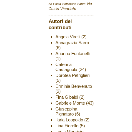
Via
da Paola
Settimana Santa
Vicariato
Crucis
Autori dei
contributi
Angela Virelli
(2)
Annagrazia Sarro
(6)
Arianna Fontanelli
(1)
Caterina
Castagnola
(24)
Dorotea Petriglieri
(5)
Erminia Benvenuto
(2)
Fina Gibaldi
(2)
Gabriele Monte
(43)
Giuseppina
Pignataro
(6)
Ilaria Leopoldo
(2)
Lina Fiorello
(5)
Lucia Mauricio