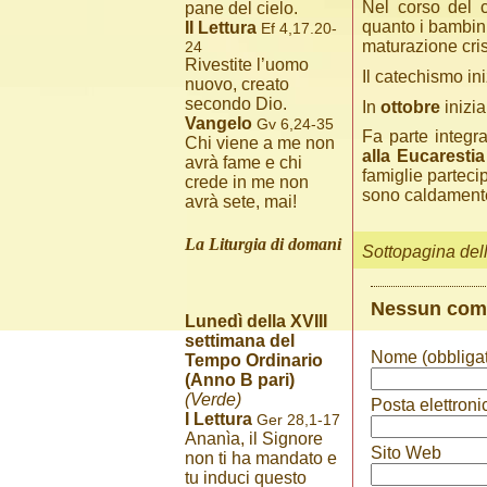
Nel corso del 
pane del cielo.
quanto i bambin
II Lettura
Ef 4,17.20-
maturazione cris
24
Rivestite l’uomo
Il catechismo in
nuovo, creato
secondo Dio.
In
ottobre
inizia
Vangelo
Gv 6,24-35
Fa parte integr
Chi viene a me non
alla Eucarestia
avrà fame e chi
famiglie parteci
crede in me non
sono caldamente 
avrà sete, mai!
La Liturgia di domani
Sottopagina del
Nessun co
Lunedì della XVIII
settimana del
Nome (obbligat
Tempo Ordinario
(Anno B pari)
(Verde)
Posta elettroni
I Lettura
Ger 28,1-17
Ananìa, il Signore
Sito Web
non ti ha mandato e
tu induci questo