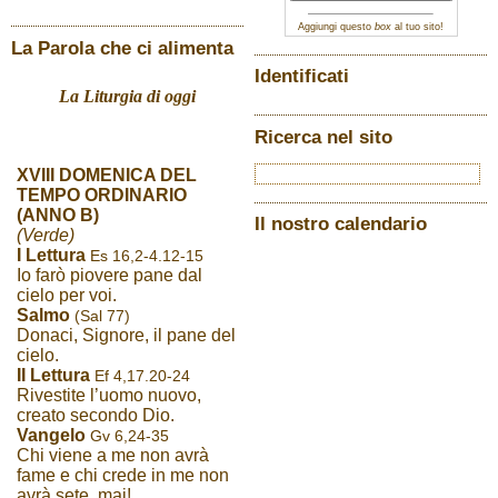
Aggiungi questo
box
al tuo sito!
La Parola che ci alimenta
Identificati
La Liturgia di oggi
Ricerca nel sito
XVIII DOMENICA DEL
TEMPO ORDINARIO
(ANNO B)
Il nostro calendario
(Verde)
I Lettura
Es 16,2-4.12-15
Io farò piovere pane dal
cielo per voi.
Salmo
(Sal 77)
Donaci, Signore, il pane del
cielo.
II Lettura
Ef 4,17.20-24
Rivestite l’uomo nuovo,
creato secondo Dio.
Vangelo
Gv 6,24-35
Chi viene a me non avrà
fame e chi crede in me non
avrà sete, mai!