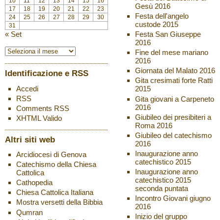
10
11
12
13
14
15
16
Gesù 2016
17
18
19
20
21
22
23
Festa dell'angelo
24
25
26
27
28
29
30
custode 2015
31
« Set
Festa San Giuseppe
2016
Fine del mese mariano
2016
Giornata del Malato 2016
Identificazione e RSS
Gita cresimati forte Ratti
Accedi
2015
RSS
Gita giovani a Carpeneto
2016
Comments
RSS
Giubileo dei presibiteri a
XHTML
Valido
Roma 2016
Giubileo del catechismo
Altri siti web
2016
Inaugurazione anno
Arcidiocesi di Genova
catechistico 2015
Catechismo della Chiesa
Inaugurazione anno
Cattolica
catechistico 2015
Cathopedia
seconda puntata
Chiesa Cattolica Italiana
Incontro Giovani giugno
Mostra versetti della Bibbia
2016
Qumran
Inizio del gruppo