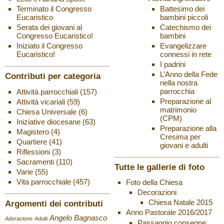
Battesimo dei
Terminato il Congresso
bambini piccoli
Eucaristico
Catechismo dei
Serata dei giovani al
bambini
Congresso Eucaristico!
Evangelizzare
Iniziato il Congresso
connessi in rete
Eucaristico!
I padrini
L’Anno della Fede
Contributi per categoria
nella nostra
parrocchia
Attività parrocchiali
(157)
Preparazione al
Attività vicariali
(59)
matrimonio
Chiesa Universale
(6)
(CPM)
Iniziative diocesane
(63)
Preparazione alla
Magistero
(4)
Cresima per
Quartiere
(41)
giovani e adulti
Riflessioni
(3)
Sacramenti
(110)
Tutte le gallerie di foto
Varie
(55)
Vita parrocchiale
(457)
Foto della Chiesa
Decorazioni
Chiesa Natale 2015
Argomenti dei contributi
Anno Pastorale 2016/2017
Angelo Bagnasco
Adorazione
Adulti
Passaggio consegne