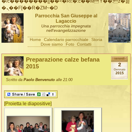
�/c��������[[��<�RI:�:c��MΎ��:z�졾
�ܢ��F[��R�ZM~�D
Parrocchia San Giuseppe al
Lagaccio
Una parrocchia impegnata
nell'evangelizzazione
Home
Calendario parrocchiale
Storia
Dove siamo
Foto
Contatti
Preparazione calze befana
venerdì
2
2015
Gennaio
2015
Scritto da
Paolo Benvenuto
alle 21:00
[Proietta le diapositive]