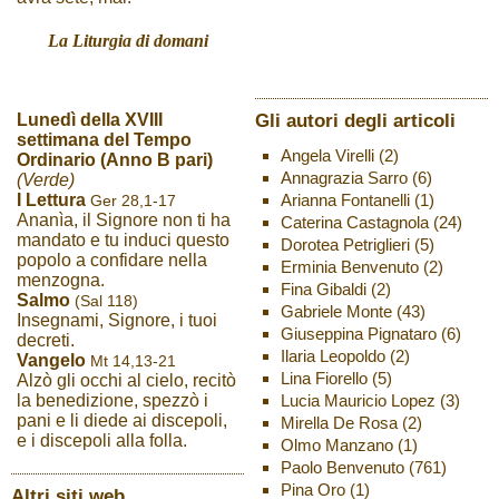
La Liturgia di domani
Gli autori degli articoli
Lunedì della XVIII
settimana del Tempo
Angela Virelli
(2)
Ordinario (Anno B pari)
Annagrazia Sarro
(6)
(Verde)
Arianna Fontanelli
(1)
I Lettura
Ger 28,1-17
Ananìa, il Signore non ti ha
Caterina Castagnola
(24)
mandato e tu induci questo
Dorotea Petriglieri
(5)
popolo a confidare nella
Erminia Benvenuto
(2)
menzogna.
Fina Gibaldi
(2)
Salmo
(Sal 118)
Gabriele Monte
(43)
Insegnami, Signore, i tuoi
Giuseppina Pignataro
(6)
decreti.
Ilaria Leopoldo
(2)
Vangelo
Mt 14,13-21
Lina Fiorello
(5)
Alzò gli occhi al cielo, recitò
Lucia Mauricio Lopez
(3)
la benedizione, spezzò i
pani e li diede ai discepoli,
Mirella De Rosa
(2)
e i discepoli alla folla.
Olmo Manzano
(1)
Paolo Benvenuto
(761)
Pina Oro
(1)
Altri siti web