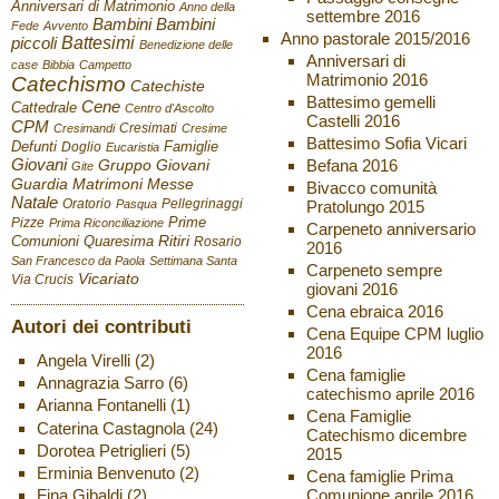
Anniversari di Matrimonio
Anno della
settembre 2016
Bambini
Bambini
Fede
Avvento
Anno pastorale 2015/2016
Battesimi
piccoli
Benedizione delle
Anniversari di
case
Bibbia
Campetto
Matrimonio 2016
Catechismo
Catechiste
Battesimo gemelli
Cene
Cattedrale
Centro d'Ascolto
Castelli 2016
CPM
Cresimati
Cresimandi
Cresime
Battesimo Sofia Vicari
Defunti
Famiglie
Doglio
Eucaristia
Giovani
Befana 2016
Gruppo Giovani
Gite
Guardia
Matrimoni
Messe
Bivacco comunità
Natale
Oratorio
Pellegrinaggi
Pratolungo 2015
Pasqua
Pizze
Prime
Prima Riconciliazione
Carpeneto anniversario
Ritiri
Comunioni
Quaresima
Rosario
2016
San Francesco da Paola
Settimana Santa
Carpeneto sempre
Vicariato
Via Crucis
giovani 2016
Cena ebraica 2016
Autori dei contributi
Cena Equipe CPM luglio
2016
Angela Virelli
(2)
Cena famiglie
Annagrazia Sarro
(6)
catechismo aprile 2016
Arianna Fontanelli
(1)
Cena Famiglie
Caterina Castagnola
(24)
Catechismo dicembre
Dorotea Petriglieri
(5)
2015
Erminia Benvenuto
(2)
Cena famiglie Prima
Fina Gibaldi
(2)
Comunione aprile 2016