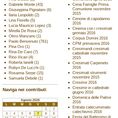
Gabriele Monte
(43)
Cena Famiglie Prima
Comunione novembre
Giuseppina Pignataro
(6)
2015
Ilaria Leopoldo
(2)
Cenone di capodanno
Lina Fiorello
(5)
2016
Lucia Mauricio Lopez
(3)
Cinema con i cresimati
Mirella De Rosa
(2)
gennaio 2016
Olmo Manzano
(1)
Corpus Domini 2016
Paolo Benvenuto
(761)
CPM primavera 2016
Pina Oro
(1)
Cresimandi cresimati
Rina De Caro
(7)
cattedrale novembre
Rino Vicari
(4)
2015
Roberta Ianelli
(1)
Cresimati Carpeneto
2016
Robyn De Lucchi
(1)
Cresimati strumenti
Rosanna Serpe
(15)
novembre 2015
Samuela Debole
(1)
Cresime 2016
Cresime in cattedrale
Naviga nei contributi
giugno 2016
Domenica delle Palme
Agosto 2026
2016
L
M
M
G
V
S
D
Entrata catecumenato
1
2
catechismo 2016
3
4
5
6
7
8
9
Festa del Battesimo di