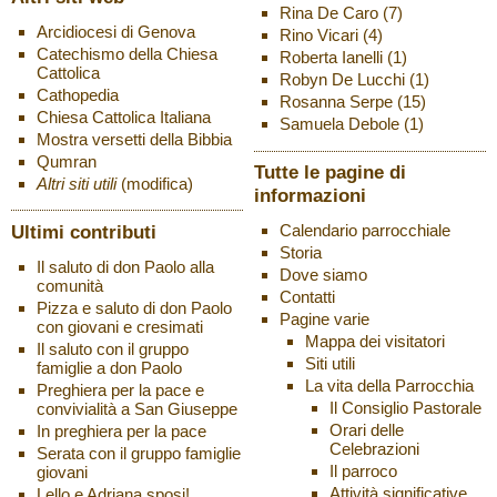
Rina De Caro
(7)
Arcidiocesi di Genova
Rino Vicari
(4)
Catechismo della Chiesa
Roberta Ianelli
(1)
Cattolica
Robyn De Lucchi
(1)
Cathopedia
Rosanna Serpe
(15)
Chiesa Cattolica Italiana
Samuela Debole
(1)
Mostra versetti della Bibbia
Qumran
Tutte le pagine di
Altri siti utili
(modifica)
informazioni
Ultimi contributi
Calendario parrocchiale
Storia
Il saluto di don Paolo alla
Dove siamo
comunità
Contatti
Pizza e saluto di don Paolo
Pagine varie
con giovani e cresimati
Mappa dei visitatori
Il saluto con il gruppo
Siti utili
famiglie a don Paolo
La vita della Parrocchia
Preghiera per la pace e
Il Consiglio Pastorale
convivialità a San Giuseppe
Orari delle
In preghiera per la pace
Celebrazioni
Serata con il gruppo famiglie
Il parroco
giovani
Attività significative
Lello e Adriana sposi!