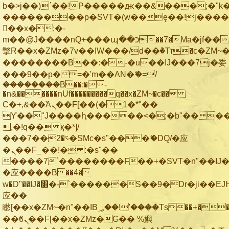
b�>j��)΄��!P�����ԫ��&���;�"k��B
��������p�SVT�(w��ę��!j���
��x�;�-
m��@J����nQ+���պ��כ��7�Ma�jf��J��ͱ4j���Ѳ�
撆R��x�ZMz�7v��IW���/d��ٞ�Тז�c�ZM~�ji�� ߒ��sQz�����Ԡ��DW��3�De�n"��M�+/
��������B��:�-�u��IJ���7j�委
���9��p�=�'m��AN�ޭ�=/
��������B��:�-
�n&������nUf���������q��x�ZM~�
c��
Ϲ�+,&��Ὰܢ��F[��(�1�*"��
ϒ��"J����ԧ�����<�;�b"�� ���"j��
,�!q�� қ�*]/
���؝�2��7�SMc�s"���ޭ�DQ/�应
�ܢ��F_��!� :�s"��
����7`��������F��+�SVT�n"��IJ�
�应����B ��4�
w�D"��IJ�׭�-`������S��9�Dr�ji��EJ߅��gJ�
应��
矁[��x�ZM~�n"��IB؃��!'����Тѕ��+��(m��IK�ʭ�/|
��ϐܢ��F[��x�ZMz�G�� %嬩