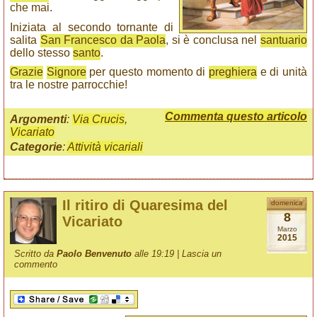
che mai.
Iniziata al secondo tornante di
salita
San Francesco da Paola
, si è conclusa nel
santuario
dello stesso
santo
.
Grazie
Signore
per questo momento di
preghiera
e di unità
tra le nostre parrocchie!
Commenta questo articolo
Argomenti
:
Via Crucis
,
Vicariato
Categorie
:
Attività vicariali
Il ritiro di Quaresima del
domenica
8
Vicariato
Marzo
2015
Scritto da
Paolo Benvenuto
alle 19:19 |
Lascia un
commento