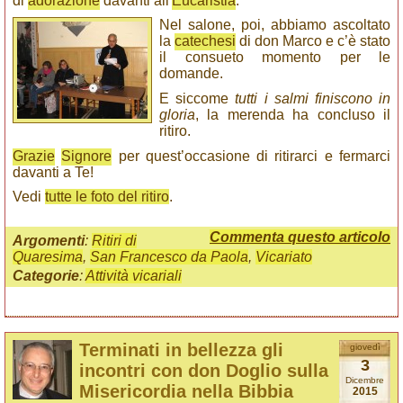
di
adorazione
davanti all'
Eucaristia
.
Nel salone, poi, abbiamo ascoltato
la
catechesi
di don Marco e c’è stato
il consueto momento per le
domande.
E siccome
tutti i salmi finiscono in
gloria
, la merenda ha concluso il
ritiro.
Grazie
Signore
per quest’occasione di ritirarci e fermarci
davanti a Te!
Vedi
tutte le foto del ritiro
.
Commenta questo articolo
Argomenti
:
Ritiri di
Quaresima
,
San Francesco da Paola
,
Vicariato
Categorie
:
Attività vicariali
Terminati in bellezza gli
giovedì
3
incontri con don Doglio sulla
Dicembre
Misericordia nella Bibbia
2015