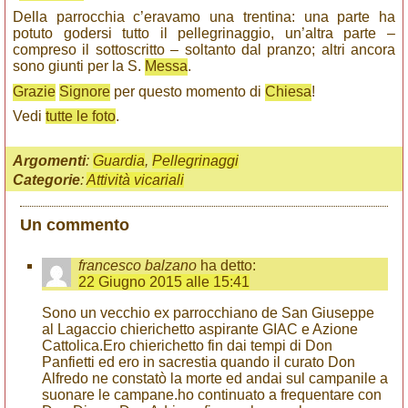
Della parrocchia c’eravamo una trentina: una parte ha
potuto godersi tutto il pellegrinaggio, un’altra parte –
compreso il sottoscritto – soltanto dal pranzo; altri ancora
sono giunti per la S.
Messa
.
Grazie
Signore
per questo momento di
Chiesa
!
Vedi
tutte le foto
.
Argomenti
:
Guardia
,
Pellegrinaggi
Categorie
:
Attività vicariali
Un commento
francesco balzano
ha detto:
22 Giugno 2015 alle 15:41
Sono un vecchio ex parrocchiano de San Giuseppe
al Lagaccio chierichetto aspirante GIAC e Azione
Cattolica.Ero chierichetto fin dai tempi di Don
Panfietti ed ero in sacrestia quando il curato Don
Alfredo ne constatò la morte ed andai sul campanile a
suonare le campane.ho continuato a frequentare con