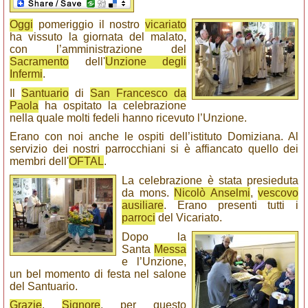
Oggi
pomeriggio il nostro
vicariato
ha vissuto la giornata del malato,
con l’amministrazione del
Sacramento
dell'
Unzione degli
Infermi
.
Il
Santuario
di
San Francesco da
Paola
ha ospitato la celebrazione
nella quale molti fedeli hanno ricevuto l’Unzione.
Erano con noi anche le ospiti dell’istituto Domiziana. Al
servizio dei nostri parrocchiani si è affiancato quello dei
membri dell'
OFTAL
.
La celebrazione è stata presieduta
da mons.
Nicolò Anselmi
,
vescovo
ausiliare
. Erano presenti tutti i
parroci
del Vicariato.
Dopo la
Santa
Messa
e l’Unzione,
un bel momento di festa nel salone
del Santuario.
Grazie
,
Signore
, per questo