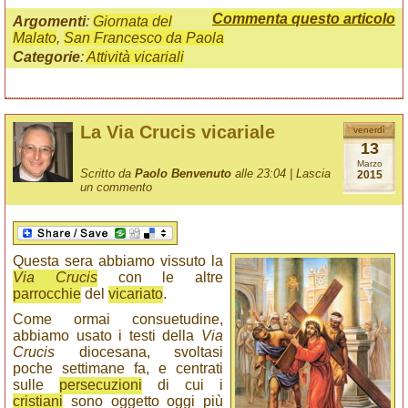
Commenta questo articolo
Argomenti
:
Giornata del
Malato
,
San Francesco da Paola
Categorie
:
Attività vicariali
La Via Crucis vicariale
venerdì
13
Marzo
Scritto da
Paolo Benvenuto
alle 23:04 |
Lascia
2015
un commento
Questa sera abbiamo vissuto la
Via Crucis
con le altre
parrocchie
del
vicariato
.
Come ormai consuetudine,
abbiamo usato i testi della
Via
Crucis
diocesana, svoltasi
poche settimane fa, e centrati
sulle
persecuzioni
di cui i
cristiani
sono oggetto oggi più