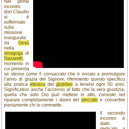
Nel primo
incontro
don Claudio
si è
soffermato
sulla
missione
inaugurata
da
Gesù
nella
sinagoga
di
Nazareth
,
momento in
cui presenta
se stesso come il consacrato che è inviato a promulgare
l’anno di grazia del Signore, riferimento questo specifico
alla pratica
ebraica
del
giubileo
a tenersi ogni 50 anni.
Significativo anche l’accenno al fatto che la vera giustizia,
quella che solo Dio può mettere in atto, consiste nel
riparare completamente i danni del
peccato
e convertire
pienamente chi lo commette.
Il secondo
incontro è
stato
dedicato a