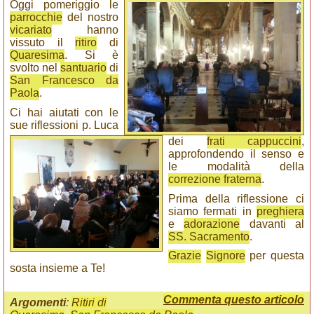
Oggi pomeriggio le
parrocchie
del nostro
vicariato
hanno
vissuto il
ritiro
di
Quaresima
. Si è
svolto nel
santuario
di
San Francesco da
Paola
.
Ci hai aiutati con le
sue riflessioni p. Luca
dei
frati cappuccini
,
approfondendo il senso e
le modalità della
correzione fraterna
.
Prima della riflessione ci
siamo fermati in
preghiera
e
adorazione
davanti al
SS. Sacramento
.
Grazie
Signore
per questa
sosta insieme a Te!
Commenta questo articolo
Argomenti
:
Ritiri di