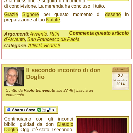
Alla riflessione è seguito un momento
di condivisione. La merenda ha concluso il tutto.
Grazie
Signore
per questo momento di
deserto
in
preparazione al tuo
Natale
.
Commenta questo articolo
Argomenti
:
Avvento
,
Ritiri
d'Avvento
,
San Francesco da Paola
Categorie
:
Attività vicariali
Il secondo incontro di don
giovedì
27
Doglio
Novembre
2014
Scritto da
Paolo Benvenuto
alle 22:46 |
Lascia un
commento
Continuiamo con gli incontri
biblici guidati da don
Claudio
Doglio
. Oggi c’è stato il secondo.