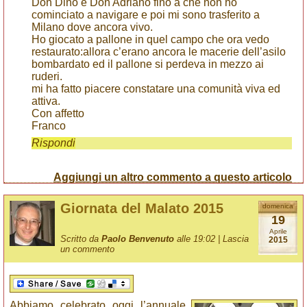
Don Dino e Don Adriano fino a che non ho
cominciato a navigare e poi mi sono trasferito a
Milano dove ancora vivo.
Ho giocato a pallone in quel campo che ora vedo
restaurato:allora c’erano ancora le macerie dell’asilo
bombardato ed il pallone si perdeva in mezzo ai
ruderi.
mi ha fatto piacere constatare una comunità viva ed
attiva.
Con affetto
Franco
Rispondi
Aggiungi un altro commento a questo articolo
Giornata del Malato 2015
domenica
19
Aprile
Scritto da
Paolo Benvenuto
alle 19:02 |
Lascia
2015
un commento
Abbiamo celebrato oggi l’annuale