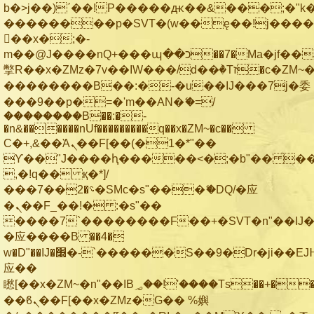
b�>j��)΄��!P�����ԫ��&���;�"k��B
��������p�SVT�(w��ę��!j���
��x�;�-
m��@J����nQ+���պ��כ��7�Ma�jf��J��ͱ4j���Ѳ�
撆R��x�ZMz�7v��IW���/d��ٞ�Тז�c�ZM~�ji�� ߒ��sQz�����Ԡ��DW��3�De�n"��M�+/
��������B��:�-�u��IJ���7j�委
���9��p�=�'m��AN�ޭ�=/
��������B��:�-
�n&������nUf���������q��x�ZM~�
c��
Ϲ�+,&��Ὰܢ��F[��(�1�*"��
ϒ��"J����ԧ�����<�;�b"�� ���"j��
,�!q�� қ�*]/
���؝�2��7�SMc�s"���ޭ�DQ/�应
�ܢ��F_��!� :�s"��
����7`��������F��+�SVT�n"��IJ�
�应����B ��4�
w�D"��IJ�׭�-`������S��9�Dr�ji��EJ߅��gJ�
应��
矁[��x�ZM~�n"��IB؃��!'����Тѕ��+��(m��IK�ʭ�/|
��ϐܢ��F[��x�ZMz�G�� %嬩