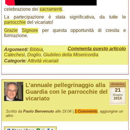
celebrazione dei
sacramenti
.
La partecipazione è stata significativa, da tutte le
parrocchie
del vicariato!
Grazie
Signore
per questa opportunità di cresita e
formazione.
Commenta questo articolo
Argomenti
:
Bibbia
,
Catechesi
,
Doglio
,
Giubileo della Misericordia
Categorie
:
Attività vicariali
L’annuale pellegrinaggio alla
domenica
21
Guardia con le parrocchie del
Giugno
vicariato
2015
Scritto da
Paolo Benvenuto
alle 19:04 |
1 Commento
, aggiungine un
altro