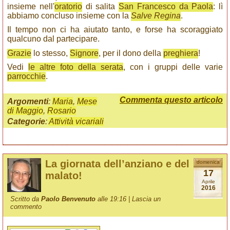
insieme nell'
oratorio
di salita
San Francesco da Paola
: lì
abbiamo concluso insieme con la
Salve Regina
.
Il tempo non ci ha aiutato tanto, e forse ha scoraggiato
qualcuno dal partecipare.
Grazie
lo stesso,
Signore
, per il dono della
preghiera
!
Vedi
le altre foto della serata
, con i gruppi delle varie
parrocchie
.
Commenta questo articolo
Argomenti
:
Maria
,
Mese
di Maggio
,
Rosario
Categorie
:
Attività vicariali
La giornata dell’anziano e del
domenica
17
malato!
Aprile
2016
Scritto da
Paolo Benvenuto
alle 19:16 |
Lascia un
commento