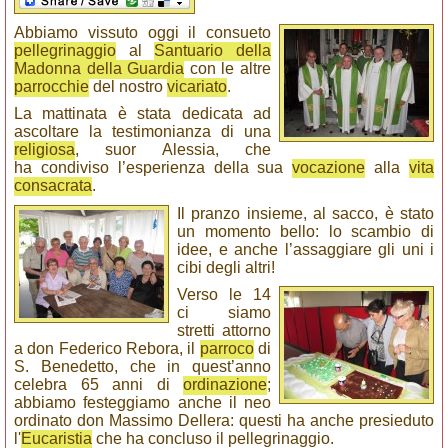
Abbiamo vissuto oggi il consueto
pellegrinaggio
al
Santuario della
Madonna della Guardia
con le altre
parrocchie
del nostro
vicariato
.
La mattinata è stata dedicata ad
ascoltare la testimonianza di una
religiosa
, suor Alessia, che
ha condiviso l’esperienza della sua
vocazione
alla
vita
consacrata
.
Il pranzo insieme, al sacco, è stato
un momento bello: lo scambio di
idee, e anche l’assaggiare gli uni i
cibi degli altri!
Verso le 14
ci siamo
stretti attorno
a don Federico Rebora, il
parroco
di
S. Benedetto, che in quest’anno
celebra 65 anni di
ordinazione
;
abbiamo festeggiamo anche il neo
ordinato don Massimo Dellera: questi ha anche presieduto
l'
Eucaristia
che ha concluso il pellegrinaggio.