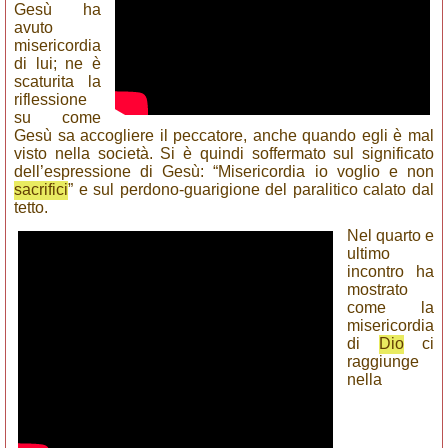
Gesù ha
avuto
misericordia
di lui; ne è
scaturita la
riflessione
su come
Gesù sa accogliere il peccatore, anche quando egli è mal
visto nella società. Si è quindi soffermato sul significato
dell’espressione di Gesù: “Misericordia io voglio e non
sacrifici
” e sul perdono-guarigione del paralitico calato dal
tetto.
Nel quarto e
ultimo
incontro ha
mostrato
come la
misericordia
di
Dio
ci
raggiunge
nella