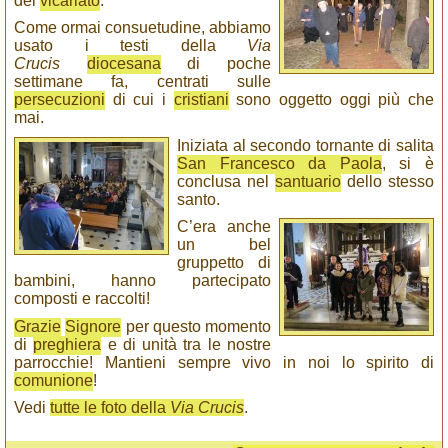
del
vicariato
.
Come ormai consuetudine, abbiamo
usato i testi della
Via
Crucis
diocesana
di poche
settimane fa, centrati sulle
persecuzioni
di cui i
cristiani
sono oggetto oggi più che
mai.
Iniziata al secondo tornante di salita
San Francesco da Paola
, si è
conclusa nel
santuario
dello stesso
santo.
C’era anche
un bel
gruppetto di
bambini, hanno partecipato
composti e raccolti!
Grazie
Signore
per questo momento
di
preghiera
e di unità tra le nostre
parrocchie! Mantieni sempre vivo in noi lo spirito di
comunione
!
Vedi
tutte le foto della
Via Crucis
.