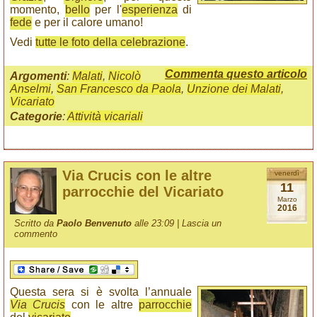
momento,
bello
per l'
esperienza
di
fede
e per il calore umano!
Vedi
tutte le foto della celebrazione
.
Commenta questo articolo
Argomenti
:
Malati
,
Nicolò
Anselmi
,
San Francesco da Paola
,
Unzione dei Malati
,
Vicariato
Categorie
:
Attività vicariali
Via Crucis con le altre
venerdì
11
parrocchie del Vicariato
Marzo
2016
Scritto da
Paolo Benvenuto
alle 23:09 |
Lascia un
commento
Questa sera si è svolta l’annuale
Via Crucis
con le altre
parrocchie