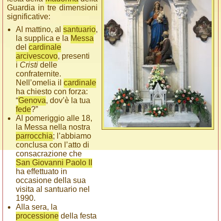
Guardia in tre dimensioni
significative:
Al mattino, al
santuario
,
la supplica e la
Messa
del
cardinale
arcivescovo
, presenti
i
Cristi
delle
confraternite.
Nell’omelia il
cardinale
ha chiesto con forza:
“
Genova
, dov’è la tua
fede
?”
Al pomeriggio alle 18,
la Messa nella nostra
parrocchia
; l’abbiamo
conclusa con l’atto di
consacrazione che
San Giovanni Paolo II
ha effettuato in
occasione della sua
visita al santuario nel
1990.
Alla sera, la
processione
della festa