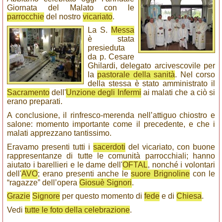
Giornata del Malato con le
parrocchie
del nostro
vicariato
.
La S.
Messa
è stata
presieduta
da p. Cesare
Ghilardi, delegato arcivescovile per
la
pastorale della sanità
. Nel corso
della stessa è stato amministrato il
Sacramento
dell'
Unzione degli Infermi
ai malati che a ciò si
erano preparati.
A conclusione, il rinfresco-merenda nell’attiguo chiostro e
salone: momento importante come il precedente, e che i
malati apprezzano tantissimo.
Eravamo presenti tutti i
sacerdoti
del vicariato, con buone
rappresentanze di tutte le comunità parrocchiali; hanno
aiutato i barellieri e le dame dell'
OFTAL
, nonché i volontari
dell'
AVO
; erano presenti anche le
suore Brignoline
con le
“ragazze” dell’opera
Giosuè Signori
.
Grazie
Signore
per questo momento di
fede
e di
Chiesa
.
Vedi
tutte le foto della celebrazione
.