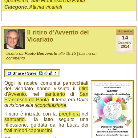
Quaresima
,
San Francesco da Paola
Categorie
:
Attività vicariali
Il ritiro d’Avvento del
domenica
14
Vicariato
Dicembre
2014
Scritto da
Paolo Benvenuto
alle 19:16 |
Lascia un
commento
Oggi le nostre comunità parrocchiali
del vicariato hanno vissuto il
ritiro
d'
Avvento
, nel
santuario
di
San
Francesco da Paola
. Il tema era
Dalla
divisione alla
riconciliazione
.
Il ritiro è iniziato con la
preghiera
nel
santuario
. Ha fatto seguito una
riflessione, guidata da fra Luca, dei
frati minori cappuccini
.