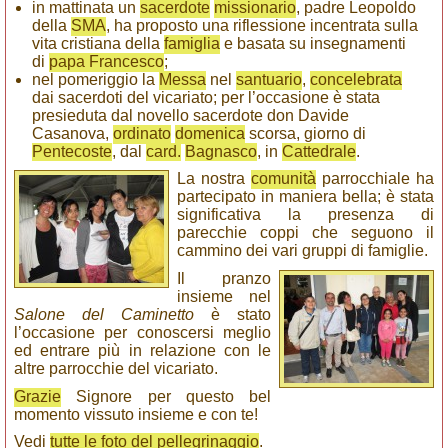
in mattinata un
sacerdote
missionario
, padre Leopoldo
della
SMA
, ha proposto una riflessione incentrata sulla
vita cristiana della
famiglia
e basata su insegnamenti
di
papa Francesco
;
nel pomeriggio la
Messa
nel
santuario
,
concelebrata
dai sacerdoti del vicariato; per l’occasione è stata
presieduta dal novello sacerdote don Davide
Casanova,
ordinato
domenica
scorsa, giorno di
Pentecoste
, dal
card.
Bagnasco
, in
Cattedrale
.
La nostra
comunità
parrocchiale ha
partecipato in maniera bella; è stata
significativa la presenza di
parecchie coppi che seguono il
cammino dei vari gruppi di famiglie.
Il pranzo
insieme nel
Salone del Caminetto
è stato
l’occasione per conoscersi meglio
ed entrare più in relazione con le
altre parrocchie del vicariato.
Grazie
Signore per questo bel
momento vissuto insieme e con te!
Vedi
tutte le foto del pellegrinaggio
.