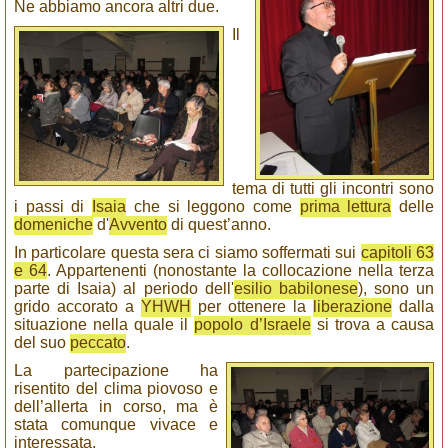
Ne abbiamo ancora altri due.
Il
tema di tutti gli incontri sono
i passi di
Isaia
che si leggono come
prima lettura
delle
domeniche
d'
Avvento
di quest’anno.
In particolare questa sera ci siamo soffermati sui
capitoli 63
e 64
. Appartenenti (nonostante la collocazione nella terza
parte di Isaia) al periodo dell'
esilio babilonese
), sono un
grido accorato a
YHWH
per ottenere la
liberazione
dalla
situazione nella quale il
popolo d’Israele
si trova a causa
del suo
peccato
.
La partecipazione ha
risentito del clima piovoso e
dell’allerta in corso, ma è
stata comunque vivace e
interessata.