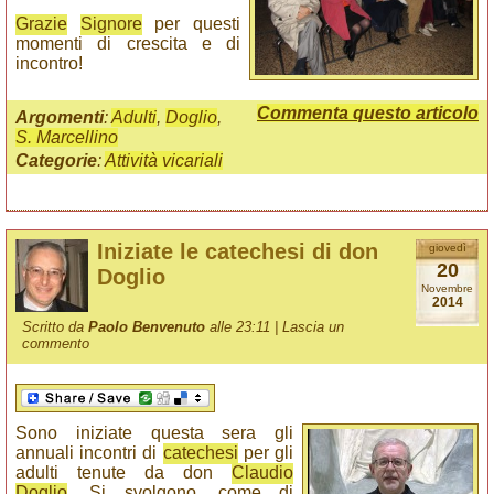
Grazie
Signore
per questi
momenti di crescita e di
incontro!
Commenta questo articolo
Argomenti
:
Adulti
,
Doglio
,
S. Marcellino
Categorie
:
Attività vicariali
Iniziate le catechesi di don
giovedì
20
Doglio
Novembre
2014
Scritto da
Paolo Benvenuto
alle 23:11 |
Lascia un
commento
Sono iniziate questa sera gli
annuali incontri di
catechesi
per gli
adulti tenute da don
Claudio
Doglio
. Si svolgono, come di