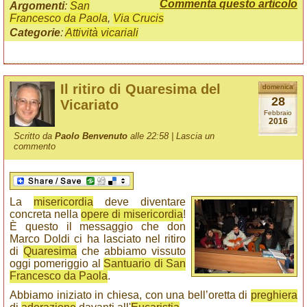
Commenta questo articolo
Argomenti
:
San
Francesco da Paola
,
Via Crucis
Categorie
:
Attività vicariali
Il ritiro di Quaresima del
domenica
28
Vicariato
Febbraio
2016
Scritto da
Paolo Benvenuto
alle 22:58 |
Lascia un
commento
La
misericordia
deve diventare
concreta nella
opere di misericordia
!
È questo il messaggio che don
Marco Doldi ci ha lasciato nel ritiro
di
Quaresima
che abbiamo vissuto
oggi pomeriggio al
Santuario di San
Francesco da Paola
.
Abbiamo iniziato in chiesa, con una bell’oretta di
preghiera