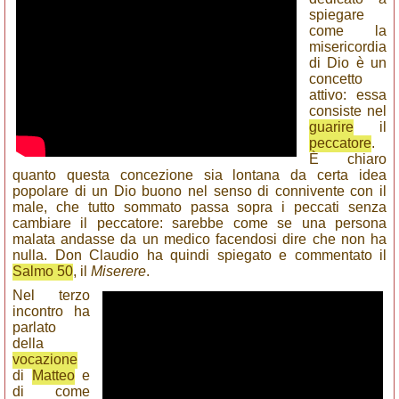
spiegare
come la
misericordia
di Dio è un
concetto
attivo: essa
consiste nel
guarire
il
peccatore
.
È chiaro
quanto questa concezione sia lontana da certa idea
popolare di un Dio buono nel senso di connivente con il
male, che tutto sommato passa sopra i peccati senza
cambiare il peccatore: sarebbe come se una persona
malata andasse da un medico facendosi dire che non ha
nulla. Don Claudio ha quindi spiegato e commentato il
Salmo 50
, il
Miserere
.
Nel terzo
incontro ha
parlato
della
vocazione
di
Matteo
e
di come