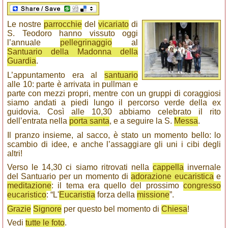
Le nostre
parrocchie
del
vicariato
di
S. Teodoro hanno vissuto oggi
l’annuale
pellegrinaggio
al
Santuario della Madonna della
Guardia
.
L’appuntamento era al
santuario
alle 10: parte è arrivata in pullman e
parte con mezzi propri, mentre con un gruppi di coraggiosi
siamo andati a piedi lungo il percorso verde della ex
guidovia. Così alle 10,30 abbiamo celebrato il rito
dell’entrata nella
porta santa
, e a seguire la S.
Messa
.
Il pranzo insieme, al sacco, è stato un momento bello: lo
scambio di idee, e anche l’assaggiare gli uni i cibi degli
altri!
Verso le 14,30 ci siamo ritrovati nella
cappella
invernale
del Santuario per un momento di
adorazione eucaristica
e
meditazione
: il tema era quello del prossimo
congresso
eucaristico
: “L'
Eucaristia
forza della
missione
”.
Grazie
Signore
per questo bel momento di
Chiesa
!
Vedi
tutte le foto
.