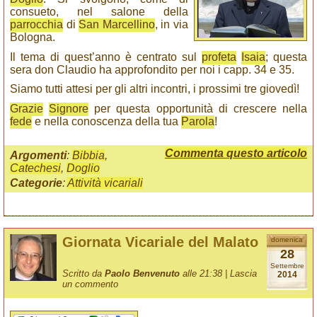
consueto, nel salone della
parrocchia
di
San Marcellino
, in via
Bologna.
Il tema di quest’anno è centrato sul
profeta
Isaia
; questa
sera don Claudio ha approfondito per noi i capp. 34 e 35.
Siamo tutti attesi per gli altri incontri, i prossimi tre giovedì!
Grazie
Signore
per questa opportunità di crescere nella
fede
e nella conoscenza della tua
Parola
!
Commenta questo articolo
Argomenti
:
Bibbia
,
Catechesi
,
Doglio
Categorie
:
Attività vicariali
Giornata Vicariale del Malato
domenica
28
Settembre
Scritto da
Paolo Benvenuto
alle 21:38 |
Lascia
2014
un commento