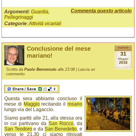
Commenta questo articolo
Argomenti
:
Guardia
,
Pellegrinaggi
Categorie
:
Attività vicariali
Conclusione del mese
martedì
31
mariano!
Maggio
2016
Scritto da
Paolo Benvenuto
alle 23:08 |
Lascia un
commento
Questa sera abbiamo concluso il
mese di
Maggio
recitando il
rosario
lungo via del Lagaccio.
Siamo partiti alle 21, alla stessa ora
in cui partivano da
San Rocco
, da
San Teodoro
e da
San Benedetto
, e
verso le 21,30 ci siamo ritrovati