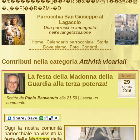
�/c��������[[��<�RI:�:c��MΎ��:z�졾
�ܢ��F[��R�ZM~�D
Parrocchia San Giuseppe al
Lagaccio
Una parrocchia impegnata
nell'evangelizzazione
Home
Calendario parrocchiale
Storia
Dove siamo
Foto
Contatti
Contributi nella categoria
Attività vicariali
La festa della Madonna della
lunedì
29
Guardia alla terza potenza!
Agosto
2016
Scritto da
Paolo Benvenuto
alle 21:59 |
Lascia un
commento
Oggi la nostra comunità
parrocchiale ha vissuto la
festa della
Madonna
della