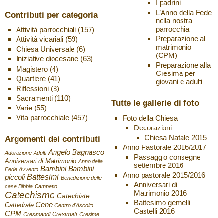
I padrini
L’Anno della Fede
Contributi per categoria
nella nostra
parrocchia
Attività parrocchiali
(157)
Preparazione al
Attività vicariali
(59)
matrimonio
Chiesa Universale
(6)
(CPM)
Iniziative diocesane
(63)
Preparazione alla
Magistero
(4)
Cresima per
Quartiere
(41)
giovani e adulti
Riflessioni
(3)
Sacramenti
(110)
Tutte le gallerie di foto
Varie
(55)
Vita parrocchiale
(457)
Foto della Chiesa
Decorazioni
Chiesa Natale 2015
Argomenti dei contributi
Anno Pastorale 2016/2017
Angelo Bagnasco
Adorazione
Adulti
Passaggio consegne
Anniversari di Matrimonio
Anno della
settembre 2016
Bambini
Bambini
Fede
Avvento
Anno pastorale 2015/2016
Battesimi
piccoli
Benedizione delle
Anniversari di
case
Bibbia
Campetto
Matrimonio 2016
Catechismo
Catechiste
Battesimo gemelli
Cene
Cattedrale
Centro d'Ascolto
Castelli 2016
CPM
Cresimati
Cresimandi
Cresime