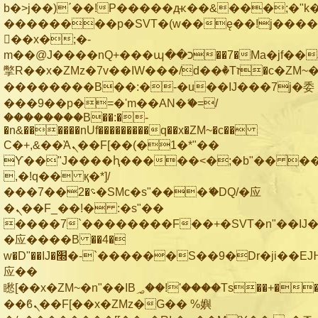
b�>j��)΄��!P�����ԫ��&���;�"k��B
��������p�SVT�(w��ę��!j���
��x�;�-
m��@J����nQ+���պ��כ��7�Ma�jf��J��ͱ4j���Ѳ�
撆R��x�ZMz�7v��IW���/d��ٞ�Тז�c�ZM~�ji�� ߒ��sQz�����Ԡ��DW��3�De�n"��M�+/
��������B��:�-�u��IJ���7j�委
���9��p�=�'m��AN�ޭ�=/
��������B��:�-
�n&������nUf���������q��x�ZM~�
c��
Ϲ�+,&��Ὰܢ��F[��(�1�*"��
ϒ��"J����ԧ�����<�;�b"�� ���"j��
,�!q�� қ�*]/
���؝�2��7�SMc�s"���ޭ�DQ/�应
�ܢ��F_��!� :�s"��
����7`��������F��+�SVT�n"��IJ�
�应����B ��4�
w�D"��IJ�׭�-`������S��9�Dr�ji��EJ߅��gJ�
应��
矁[��x�ZM~�n"��IB؃��!'����Тѕ��+��(m��IK�ʭ�/|
��ϐܢ��F[��x�ZMz�G�� %嬩