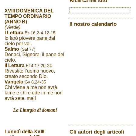
Ricerca nel sito
XVIII DOMENICA DEL
TEMPO ORDINARIO
(ANNO B)
Il nostro calendario
(Verde)
I Lettura
Es 16,2-4.12-15
Io farò piovere pane dal
cielo per voi.
Salmo
(Sal 77)
Donaci, Signore, il pane del
cielo.
II Lettura
Ef 4,17.20-24
Rivestite l’uomo nuovo,
creato secondo Dio.
Vangelo
Gv 6,24-35
Chi viene a me non avrà
fame e chi crede in me non
avrà sete, mai!
La Liturgia di domani
Gli autori degli articoli
Lunedì della XVIII