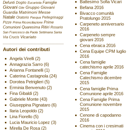
Battesimo Sofia Vicari
Defunti
Famiglie
Doglio
Eucaristia
Giovani
Befana 2016
Gruppo Giovani
Gite
Guardia
Matrimoni
Messe
Bivacco comunità
Natale
Oratorio
Pellegrinaggi
Pratolungo 2015
Pasqua
Pizze
Prime
Prima Riconciliazione
Carpeneto anniversario
Ritiri
Comunioni
Quaresima
Rosario
2016
San Francesco da Paola
Settimana Santa
Carpeneto sempre
Vicariato
Via Crucis
giovani 2016
Cena ebraica 2016
Autori dei contributi
Cena Equipe CPM luglio
2016
Angela Virelli
(2)
Cena famiglie
Annagrazia Sarro
(6)
catechismo aprile 2016
Arianna Fontanelli
(1)
Cena Famiglie
Caterina Castagnola
(24)
Catechismo dicembre
Dorotea Petriglieri
(5)
2015
Erminia Benvenuto
(2)
Cena famiglie Prima
Fina Gibaldi
(2)
Comunione aprile 2016
Gabriele Monte
(43)
Cena Famiglie Prima
Comunione novembre
Giuseppina Pignataro
(6)
2015
Ilaria Leopoldo
(2)
Cenone di capodanno
Lina Fiorello
(5)
2016
Lucia Mauricio Lopez
(3)
Cinema con i cresimati
Mirella De Rosa
(2)