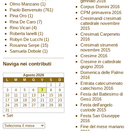
gennaio 2016
Olmo Manzano
(1)
Corpus Domini 2016
Paolo Benvenuto
(761)
CPM primavera 2016
Pina Oro
(1)
Cresimandi cresimati
Rina De Caro
(7)
cattedrale novembre
Rino Vicari
(4)
2015
Roberta Ianelli
(1)
Cresimati Carpeneto
2016
Robyn De Lucchi
(1)
Cresimati strumenti
Rosanna Serpe
(15)
novembre 2015
Samuela Debole
(1)
Cresime 2016
Cresime in cattedrale
Naviga nei contributi
giugno 2016
Domenica delle Palme
Agosto 2026
2016
L
M
M
G
V
S
D
Entrata catecumenato
1
2
catechismo 2016
3
4
5
6
7
8
9
Festa del Battesimo di
10
11
12
13
14
15
16
Gesù 2016
17
18
19
20
21
22
23
Festa dell'angelo
24
25
26
27
28
29
30
custode 2015
31
« Set
Festa San Giuseppe
2016
Fine del mese mariano