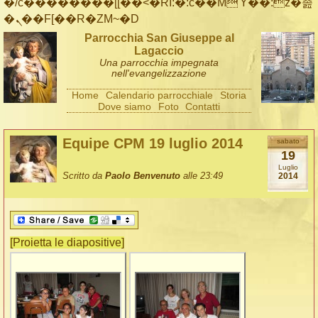
�/c��������[[��<�RI:�:c��MΎ��:z�졾
�ܢ��F[��R�ZM~�D
Parrocchia San Giuseppe al
Lagaccio
Una parrocchia impegnata
nell'evangelizzazione
Home
Calendario parrocchiale
Storia
Dove siamo
Foto
Contatti
Equipe CPM 19 luglio 2014
sabato
19
Luglio
Scritto da
Paolo Benvenuto
alle 23:49
2014
[Proietta le diapositive]