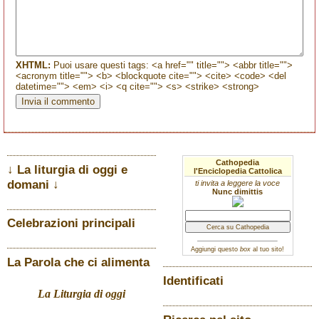
XHTML:
Puoi usare questi tags: <a href="" title=""> <abbr title="">
<acronym title=""> <b> <blockquote cite=""> <cite> <code> <del
datetime=""> <em> <i> <q cite=""> <s> <strike> <strong>
Cathopedia
↓ La liturgia di oggi e
l'Enciclopedia Cattolica
domani ↓
ti invita a leggere la voce
Nunc dimittis
Celebrazioni principali
Aggiungi questo
box
al tuo sito!
La Parola che ci alimenta
Identificati
La Liturgia di oggi