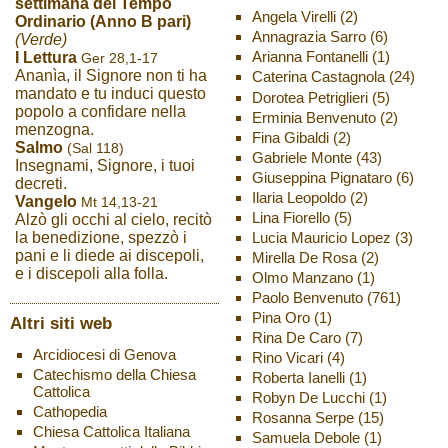
settimana del Tempo
Angela Virelli
(2)
Ordinario (Anno B pari)
Annagrazia Sarro
(6)
(Verde)
Arianna Fontanelli
(1)
I Lettura
Ger 28,1-17
Ananìa, il Signore non ti ha
Caterina Castagnola
(24)
mandato e tu induci questo
Dorotea Petriglieri
(5)
popolo a confidare nella
Erminia Benvenuto
(2)
menzogna.
Fina Gibaldi
(2)
Salmo
(Sal 118)
Gabriele Monte
(43)
Insegnami, Signore, i tuoi
Giuseppina Pignataro
(6)
decreti.
Ilaria Leopoldo
(2)
Vangelo
Mt 14,13-21
Lina Fiorello
(5)
Alzò gli occhi al cielo, recitò
Lucia Mauricio Lopez
(3)
la benedizione, spezzò i
pani e li diede ai discepoli,
Mirella De Rosa
(2)
e i discepoli alla folla.
Olmo Manzano
(1)
Paolo Benvenuto
(761)
Pina Oro
(1)
Altri siti web
Rina De Caro
(7)
Arcidiocesi di Genova
Rino Vicari
(4)
Catechismo della Chiesa
Roberta Ianelli
(1)
Cattolica
Robyn De Lucchi
(1)
Cathopedia
Rosanna Serpe
(15)
Chiesa Cattolica Italiana
Samuela Debole
(1)