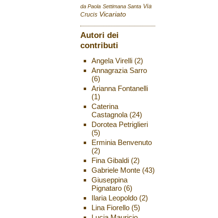
Via
da Paola
Settimana Santa
Vicariato
Crucis
Autori dei
contributi
Angela Virelli
(2)
Annagrazia Sarro
(6)
Arianna Fontanelli
(1)
Caterina
Castagnola
(24)
Dorotea Petriglieri
(5)
Erminia Benvenuto
(2)
Fina Gibaldi
(2)
Gabriele Monte
(43)
Giuseppina
Pignataro
(6)
Ilaria Leopoldo
(2)
Lina Fiorello
(5)
Lucia Mauricio