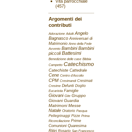
Vita parrocchiale
(457)
Argomenti dei
contributi
Angelo
Adorazione
Adulti
Bagnasco
Anniversari di
Matrimonio
Anno della Fede
Bambini
Bambini
Avvento
Battesimi
piccoli
Benedizione delle case
Bibbia
Catechismo
Campetto
Catechiste
Cattedrale
Cene
Centro d'Ascolto
CPM
Cresimati
Cresimandi
Defunti
Doglio
Cresime
Famiglie
Eucaristia
Giovani
Gruppo
Gite
Giovani
Guardia
Matrimoni
Messe
Natale
Oratorio
Pasqua
Pellegrinaggi
Pizze
Prima
Prime
Riconciliazione
Comunioni
Quaresima
Ritiri
Rosario
San Francesco