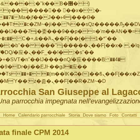
���;�"k��B�޶�}
ę��!j������ ��x�;�-
"��M�+/
IJ���7j�委���9��p�=�'m��AN�ޭ�=/
~�
c�� Ϲ�+,&��Ὰܢ��F[��(�1�*"��
�"j�����ܢ��F[��x� ,�!q�� қ�*]/
�SVT�n"��IJ����nQ/�应����B ��4�
�/c��������[[��<�RI:�:c��MΎ��:z�졾�ܢ��F[��R�ZM~�D
rrocchia San Giuseppe al Lagac
Una parrocchia impegnata nell'evangelizzazion
Home
Calendario parrocchiale
Storia
Dove siamo
Foto
Contatti
ata finale CPM 2014