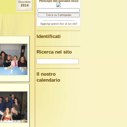
Pericope del giovane ricco
Dicembre
2014
Aggiungi questo
box
al tuo sito!
Identificati
Ricerca nel sito
Il nostro
calendario