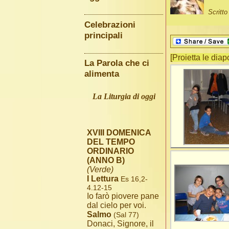
Scritt
Celebrazioni
principali
[Proietta le diap
La Parola che ci
alimenta
La Liturgia di oggi
XVIII DOMENICA
DEL TEMPO
ORDINARIO
(ANNO B)
(Verde)
I Lettura
Es 16,2-
4.12-15
Io farò piovere pane
dal cielo per voi.
Salmo
(Sal 77)
Donaci, Signore, il