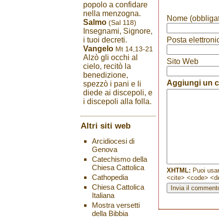
popolo a confidare
nella menzogna.
Nome (obbligat
Salmo
(Sal 118)
Insegnami, Signore,
i tuoi decreti.
Posta elettroni
Vangelo
Mt 14,13-21
Alzò gli occhi al
Sito Web
cielo, recitò la
benedizione,
Aggiungi un
spezzò i pani e li
diede ai discepoli, e
i discepoli alla folla.
Altri siti web
Arcidiocesi di
Genova
Catechismo della
Chiesa Cattolica
XHTML:
Puoi usar
Cathopedia
<cite> <code> <de
Chiesa Cattolica
Italiana
Mostra versetti
della Bibbia