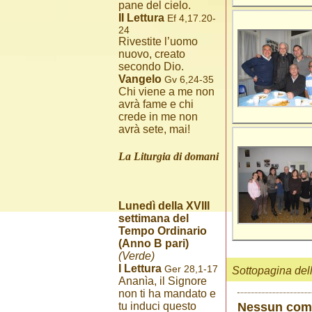
pane del cielo.
II Lettura
Ef 4,17.20-
24
Rivestite l’uomo
nuovo, creato
secondo Dio.
Vangelo
Gv 6,24-35
Chi viene a me non
avrà fame e chi
crede in me non
avrà sete, mai!
La Liturgia di domani
Lunedì della XVIII
settimana del
Tempo Ordinario
(Anno B pari)
(Verde)
I Lettura
Ger 28,1-17
Sottopagina del
Ananìa, il Signore
non ti ha mandato e
Nessun co
tu induci questo