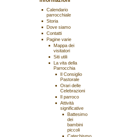
informazioni
Calendario
parrocchiale
Storia
Dove siamo
Contatti
Pagine varie
Mappa dei
visitatori
Siti utili
La vita della
Parrocchia
Il Consiglio
Pastorale
Orari delle
Celebrazioni
Il parroco
Attività
significative
Battesimo
dei
bambini
piccoli
Catechismo