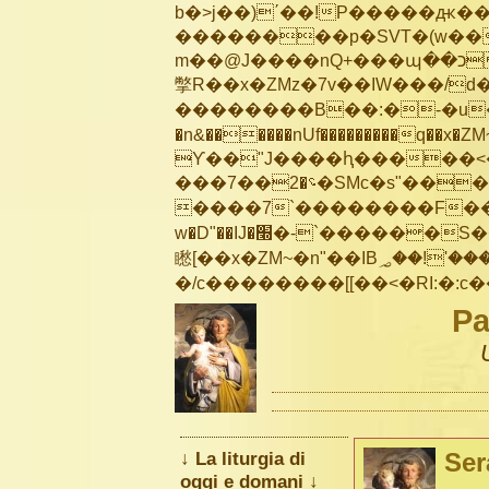
b�>j��)΄��!P�����ԫ��&
��������p�SVT�(w��
m��@J����nQ+���պ��כ��7�Ma�jf��J��ͱ4j���Ѳ�
撆R��x�ZMz�7v��IW���/d��ٞ�Тז�c�ZM~�ji�� ߒ��sQz�����Ԡ��DW��3�De�n
��������B��:�-�u��
�n&������nUf���������q��x�ZM
ϒ��"J����ԧ�����<�;�b"�� ��
���؝�2��7�SMc�s"���ޭ�DQ/�应�ܢ��F_��!� :�s"��
����7`��������F��+
w�D"��IJ�׭�-`������S��9�Dr�ji��EJ߅��gJ�应��
矁[��x�ZM~�n"��IB؃��!'����Тѕ��+��(m��IK�ʭ�/|��ϐܢ��F[��x�ZMz�G�� %嬩
Pa
↓ La liturgia di
Ser
oggi e domani ↓