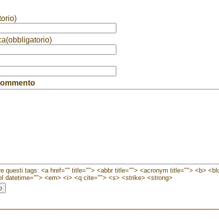
orio)
ca(obbligatorio)
 commento
e questi tags: <a href="" title=""> <abbr title=""> <acronym title=""> <b> <b
l datetime=""> <em> <i> <q cite=""> <s> <strike> <strong>