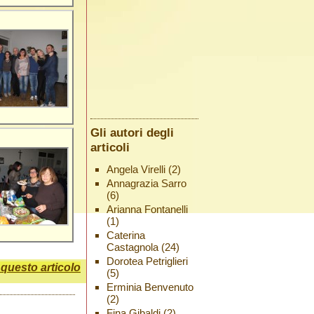
Gli autori degli
articoli
Angela Virelli
(2)
Annagrazia Sarro
(6)
Arianna Fontanelli
(1)
Caterina
Castagnola
(24)
Dorotea Petriglieri
uesto articolo
(5)
Erminia Benvenuto
(2)
Fina Gibaldi
(2)