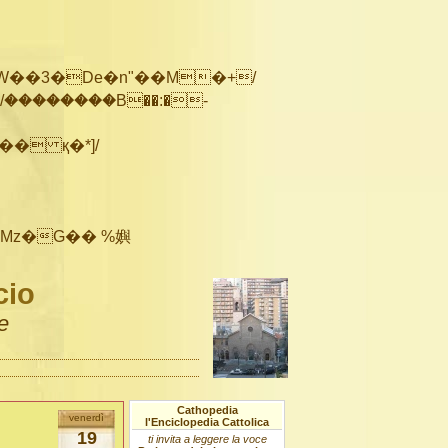
��������B��:�-
cio
e
Cathopedia
venerdì
l'Enciclopedia Cattolica
19
ti invita a leggere la voce