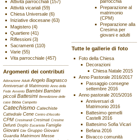
parrocchia
Attività parrocchiali
(157)
Preparazione al
Attività vicariali
(59)
matrimonio
Chiesa Universale
(6)
(CPM)
Iniziative diocesane
(63)
Preparazione alla
Magistero
(4)
Cresima per
Quartiere
(41)
giovani e adulti
Riflessioni
(3)
Sacramenti
(110)
Tutte le gallerie di foto
Varie
(55)
Vita parrocchiale
(457)
Foto della Chiesa
Decorazioni
Chiesa Natale 2015
Argomenti dei contributi
Anno Pastorale 2016/2017
Angelo Bagnasco
Adorazione
Adulti
Passaggio consegne
Anniversari di Matrimonio
Anno della
settembre 2016
Bambini
Bambini
Fede
Avvento
Anno pastorale 2015/2016
Battesimi
piccoli
Benedizione delle
Anniversari di
case
Bibbia
Campetto
Matrimonio 2016
Catechismo
Catechiste
Battesimo gemelli
Cene
Cattedrale
Centro d'Ascolto
Castelli 2016
CPM
Cresimati
Cresimandi
Cresime
Battesimo Sofia Vicari
Defunti
Famiglie
Doglio
Eucaristia
Giovani
Befana 2016
Gruppo Giovani
Gite
Guardia
Matrimoni
Messe
Bivacco comunità