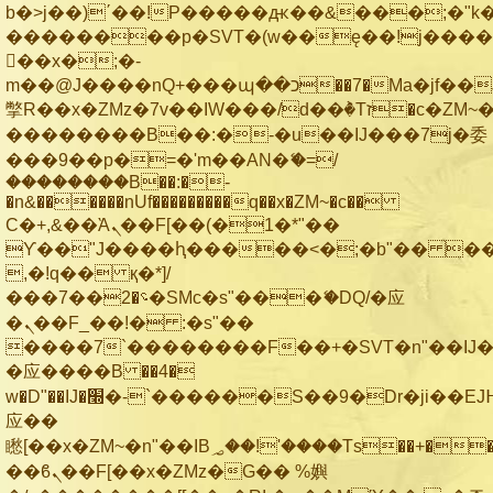
b�>j��)΄��!P�����ԫ��&���;�"k��B
��������p�SVT�(w��ę��!j���
��x�;�-
m��@J����nQ+���պ��כ��7�Ma�jf��J��ͱ4j���Ѳ�
撆R��x�ZMz�7v��IW���/d��ٞ�Тז�c�ZM~�ji�� ߒ��sQz�����Ԡ��DW��3�De�n"��M�+/
��������B��:�-�u��IJ���7j�委
���9��p�=�'m��AN�ޭ�=/
��������B��:�-
�n&������nUf���������q��x�ZM~�
c��
Ϲ�+,&��Ὰܢ��F[��(�1�*"��
ϒ��"J����ԧ�����<�;�b"�� ���"j��
,�!q�� қ�*]/
���؝�2��7�SMc�s"���ޭ�DQ/�应
�ܢ��F_��!� :�s"��
����7`��������F��+�SVT�n"��IJ�
�应����B ��4�
w�D"��IJ�׭�-`������S��9�Dr�ji��EJ߅��gJ�
应��
矁[��x�ZM~�n"��IB؃��!'����Тѕ��+��(m��IK�ʭ�/|
��ϐܢ��F[��x�ZMz�G�� %嬩