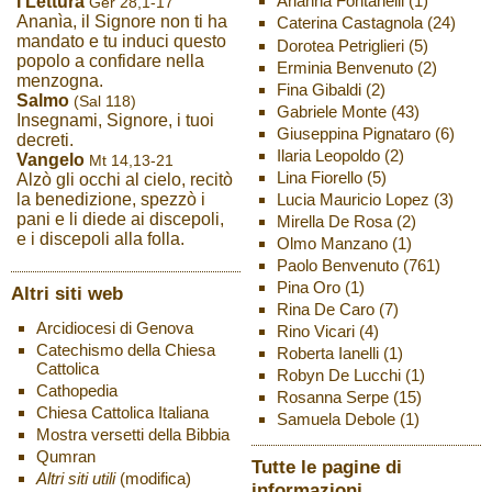
Arianna Fontanelli
(1)
I Lettura
Ger 28,1-17
Ananìa, il Signore non ti ha
Caterina Castagnola
(24)
mandato e tu induci questo
Dorotea Petriglieri
(5)
popolo a confidare nella
Erminia Benvenuto
(2)
menzogna.
Fina Gibaldi
(2)
Salmo
(Sal 118)
Gabriele Monte
(43)
Insegnami, Signore, i tuoi
Giuseppina Pignataro
(6)
decreti.
Ilaria Leopoldo
(2)
Vangelo
Mt 14,13-21
Lina Fiorello
(5)
Alzò gli occhi al cielo, recitò
Lucia Mauricio Lopez
(3)
la benedizione, spezzò i
pani e li diede ai discepoli,
Mirella De Rosa
(2)
e i discepoli alla folla.
Olmo Manzano
(1)
Paolo Benvenuto
(761)
Pina Oro
(1)
Altri siti web
Rina De Caro
(7)
Arcidiocesi di Genova
Rino Vicari
(4)
Catechismo della Chiesa
Roberta Ianelli
(1)
Cattolica
Robyn De Lucchi
(1)
Cathopedia
Rosanna Serpe
(15)
Chiesa Cattolica Italiana
Samuela Debole
(1)
Mostra versetti della Bibbia
Qumran
Tutte le pagine di
Altri siti utili
(modifica)
informazioni