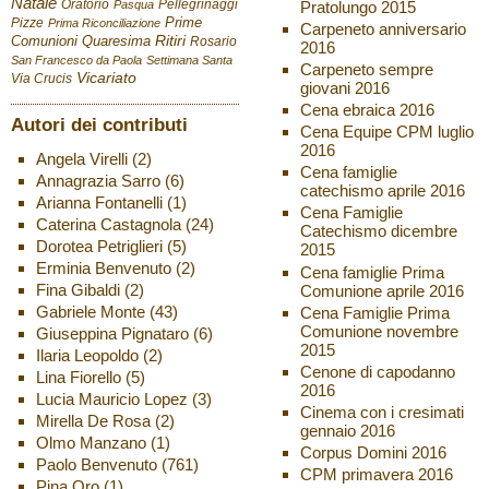
Natale
Oratorio
Pellegrinaggi
Pratolungo 2015
Pasqua
Pizze
Prime
Prima Riconciliazione
Carpeneto anniversario
Ritiri
Comunioni
Quaresima
Rosario
2016
San Francesco da Paola
Settimana Santa
Carpeneto sempre
Vicariato
Via Crucis
giovani 2016
Cena ebraica 2016
Autori dei contributi
Cena Equipe CPM luglio
2016
Angela Virelli
(2)
Cena famiglie
Annagrazia Sarro
(6)
catechismo aprile 2016
Arianna Fontanelli
(1)
Cena Famiglie
Caterina Castagnola
(24)
Catechismo dicembre
Dorotea Petriglieri
(5)
2015
Erminia Benvenuto
(2)
Cena famiglie Prima
Fina Gibaldi
(2)
Comunione aprile 2016
Gabriele Monte
(43)
Cena Famiglie Prima
Comunione novembre
Giuseppina Pignataro
(6)
2015
Ilaria Leopoldo
(2)
Cenone di capodanno
Lina Fiorello
(5)
2016
Lucia Mauricio Lopez
(3)
Cinema con i cresimati
Mirella De Rosa
(2)
gennaio 2016
Olmo Manzano
(1)
Corpus Domini 2016
Paolo Benvenuto
(761)
CPM primavera 2016
Pina Oro
(1)