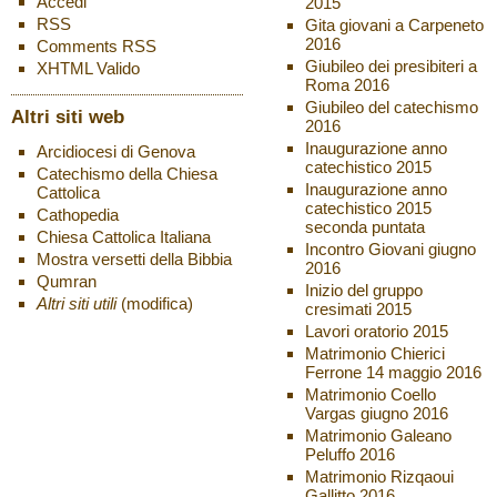
Accedi
2015
RSS
Gita giovani a Carpeneto
2016
Comments
RSS
Giubileo dei presibiteri a
XHTML
Valido
Roma 2016
Giubileo del catechismo
Altri siti web
2016
Inaugurazione anno
Arcidiocesi di Genova
catechistico 2015
Catechismo della Chiesa
Inaugurazione anno
Cattolica
catechistico 2015
Cathopedia
seconda puntata
Chiesa Cattolica Italiana
Incontro Giovani giugno
Mostra versetti della Bibbia
2016
Qumran
Inizio del gruppo
Altri siti utili
(modifica)
cresimati 2015
Lavori oratorio 2015
Matrimonio Chierici
Ferrone 14 maggio 2016
Matrimonio Coello
Vargas giugno 2016
Matrimonio Galeano
Peluffo 2016
Matrimonio Rizqaoui
Gallitto 2016