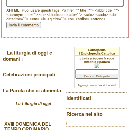
XHTML:
Puoi usare questi tags: <a href="" title=""> <abbr title="">
<acronym title=""> <b> <blockquote cite=""> <cite> <code> <del
datetime=""> <em> <i> <q cite=""> <s> <strike> <strong>
Cathopedia
↓ La liturgia di oggi e
l'Enciclopedia Cattolica
domani ↓
ti invita a leggere la voce
Antonio Spadaro
Celebrazioni principali
Aggiungi questo
box
al tuo sito!
La Parola che ci alimenta
Identificati
La Liturgia di oggi
Ricerca nel sito
XVIII DOMENICA DEL
TEMPO ORDINARIO