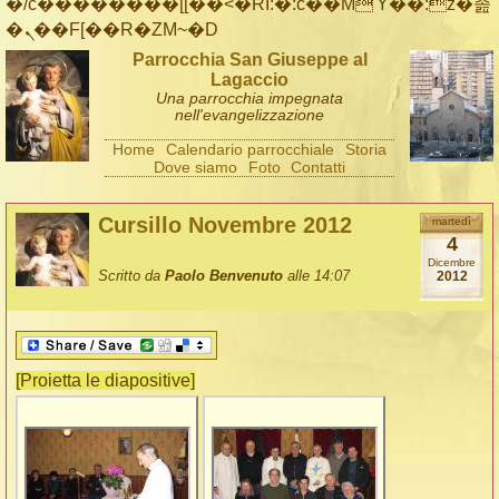
�/c��������[[��<�RI:�:c��MΎ��:z�졾
�ܢ��F[��R�ZM~�D
Parrocchia San Giuseppe al
Lagaccio
Una parrocchia impegnata
nell'evangelizzazione
Home
Calendario parrocchiale
Storia
Dove siamo
Foto
Contatti
Cursillo Novembre 2012
martedì
4
Dicembre
Scritto da
Paolo Benvenuto
alle 14:07
2012
[Proietta le diapositive]