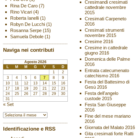
Cresimandi cresimati
Rina De Caro
(7)
cattedrale novembre
Rino Vicari
(4)
2015
Roberta Ianelli
(1)
Cresimati Carpeneto
2016
Robyn De Lucchi
(1)
Cresimati strumenti
Rosanna Serpe
(15)
novembre 2015
Samuela Debole
(1)
Cresime 2016
Cresime in cattedrale
Naviga nei contributi
giugno 2016
Domenica delle Palme
Agosto 2026
2016
L
M
M
G
V
S
D
Entrata catecumenato
1
2
catechismo 2016
3
4
5
6
7
8
9
Festa del Battesimo di
10
11
12
13
14
15
16
Gesù 2016
17
18
19
20
21
22
23
Festa dell'angelo
24
25
26
27
28
29
30
custode 2015
31
« Set
Festa San Giuseppe
2016
Fine del mese mariano
2016
Giornata del Malato 2016
Identificazione e RSS
Gita cresimati forte Ratti