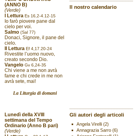
(ANNO B)
Il nostro calendario
(Verde)
I Lettura
Es 16,2-4.12-15
Io farò piovere pane dal
cielo per voi.
Salmo
(Sal 77)
Donaci, Signore, il pane del
cielo.
II Lettura
Ef 4,17.20-24
Rivestite l’uomo nuovo,
creato secondo Dio.
Vangelo
Gv 6,24-35
Chi viene a me non avrà
fame e chi crede in me non
avrà sete, mai!
La Liturgia di domani
Gli autori degli articoli
Lunedì della XVIII
settimana del Tempo
Angela Virelli
(2)
Ordinario (Anno B pari)
Annagrazia Sarro
(6)
(Verde)