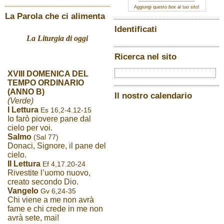
Aggiungi questo
box
al tuo sito!
La Parola che ci alimenta
Identificati
La Liturgia di oggi
Ricerca nel sito
XVIII DOMENICA DEL
TEMPO ORDINARIO
(ANNO B)
Il nostro calendario
(Verde)
I Lettura
Es 16,2-4.12-15
Io farò piovere pane dal
cielo per voi.
Salmo
(Sal 77)
Donaci, Signore, il pane del
cielo.
II Lettura
Ef 4,17.20-24
Rivestite l’uomo nuovo,
creato secondo Dio.
Vangelo
Gv 6,24-35
Chi viene a me non avrà
fame e chi crede in me non
avrà sete, mai!