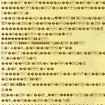
b�>j��)΄��!P�����ԫ��&���;�"k��B
��������p�SVT�(w��ę��!j���
��x�;�-
m��@J����nQ+���պ��כ��7�Ma�jf��J��ͱ4j���Ѳ�
撆R��x�ZMz�7v��IW���/d��ٞ�Тז�c�ZM~�ji�� ߒ��sQz�����Ԡ��DW��3�De�n"��M�+/
��������B��:�-�u��IJ���7j�委
���9��p�=�'m��AN�ޭ�=/
��������B��:�-
�n&������nUf���������q��x�ZM~�
c��
Ϲ�+,&��Ὰܢ��F[��(�1�*"��
ϒ��"J����ԧ�����<�;�b"�� ���"j��
,�!q�� қ�*]/
���؝�2��7�SMc�s"���ޭ�DQ/�应
�ܢ��F_��!� :�s"��
����7`��������F��+�SVT�n"��IJ�
�应����B ��4�
w�D"��IJ�׭�-`������S��9�Dr�ji��EJ߅��gJ�
应��
矁[��x�ZM~�n"��IB؃��!'����Тѕ��+��(m��IK�ʭ�/|
��ϐܢ��F[��x�ZMz�G�� %嬩