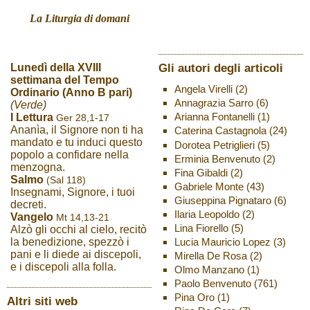
La Liturgia di domani
Gli autori degli articoli
Lunedì della XVIII
settimana del Tempo
Angela Virelli
(2)
Ordinario (Anno B pari)
Annagrazia Sarro
(6)
(Verde)
Arianna Fontanelli
(1)
I Lettura
Ger 28,1-17
Ananìa, il Signore non ti ha
Caterina Castagnola
(24)
mandato e tu induci questo
Dorotea Petriglieri
(5)
popolo a confidare nella
Erminia Benvenuto
(2)
menzogna.
Fina Gibaldi
(2)
Salmo
(Sal 118)
Gabriele Monte
(43)
Insegnami, Signore, i tuoi
Giuseppina Pignataro
(6)
decreti.
Ilaria Leopoldo
(2)
Vangelo
Mt 14,13-21
Lina Fiorello
(5)
Alzò gli occhi al cielo, recitò
Lucia Mauricio Lopez
(3)
la benedizione, spezzò i
pani e li diede ai discepoli,
Mirella De Rosa
(2)
e i discepoli alla folla.
Olmo Manzano
(1)
Paolo Benvenuto
(761)
Pina Oro
(1)
Altri siti web