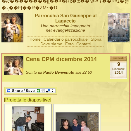
�/c��������[[��<�RI:�:c��MΎ��:z�졾
�ܢ��F[��R�ZM~�D
Parrocchia San Giuseppe al
Lagaccio
Una parrocchia impegnata
nell'evangelizzazione
Home
Calendario parrocchiale
Storia
Dove siamo
Foto
Contatti
Cena CPM dicembre 2014
martedì
9
Dicembre
Scritto da
Paolo Benvenuto
alle 22:50
2014
[Proietta le diapositive]