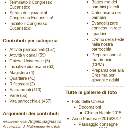
Battesimo dei
Terminato il Congresso
bambini piccoli
Eucaristico
Catechismo dei
Serata dei giovani al
bambini
Congresso Eucaristico!
Evangelizzare
Iniziato il Congresso
connessi in rete
Eucaristico!
I padrini
L’Anno della Fede
Contributi per categoria
nella nostra
parrocchia
Attività parrocchiali
(157)
Preparazione al
Attività vicariali
(59)
matrimonio
Chiesa Universale
(6)
(CPM)
Iniziative diocesane
(63)
Preparazione alla
Magistero
(4)
Cresima per
Quartiere
(41)
giovani e adulti
Riflessioni
(3)
Sacramenti
(110)
Tutte le gallerie di foto
Varie
(55)
Vita parrocchiale
(457)
Foto della Chiesa
Decorazioni
Chiesa Natale 2015
Argomenti dei contributi
Anno Pastorale 2016/2017
Angelo Bagnasco
Adorazione
Adulti
Passaggio consegne
Anniversari di Matrimonio
Anno della