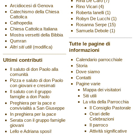
Rina De Caro
(7)
Arcidiocesi di Genova
Rino Vicari
(4)
Catechismo della Chiesa
Roberta Ianelli
(1)
Cattolica
Robyn De Lucchi
(1)
Cathopedia
Rosanna Serpe
(15)
Chiesa Cattolica Italiana
Samuela Debole
(1)
Mostra versetti della Bibbia
Qumran
Tutte le pagine di
Altri siti utili
(modifica)
informazioni
Ultimi contributi
Calendario parrocchiale
Storia
Il saluto di don Paolo alla
Dove siamo
comunità
Contatti
Pizza e saluto di don Paolo
Pagine varie
con giovani e cresimati
Mappa dei visitatori
Il saluto con il gruppo
Siti utili
famiglie a don Paolo
La vita della Parrocchia
Preghiera per la pace e
Il Consiglio Pastorale
convivialità a San Giuseppe
Orari delle
In preghiera per la pace
Celebrazioni
Serata con il gruppo famiglie
Il parroco
giovani
Attività significative
Lello e Adriana sposi!