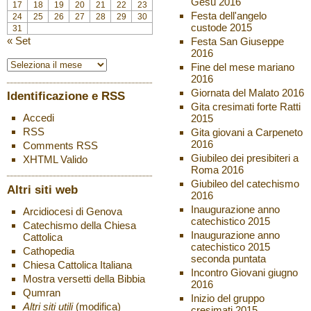
Gesù 2016
17
18
19
20
21
22
23
Festa dell'angelo
24
25
26
27
28
29
30
custode 2015
31
« Set
Festa San Giuseppe
2016
Fine del mese mariano
2016
Giornata del Malato 2016
Identificazione e RSS
Gita cresimati forte Ratti
Accedi
2015
RSS
Gita giovani a Carpeneto
2016
Comments
RSS
Giubileo dei presibiteri a
XHTML
Valido
Roma 2016
Giubileo del catechismo
Altri siti web
2016
Inaugurazione anno
Arcidiocesi di Genova
catechistico 2015
Catechismo della Chiesa
Inaugurazione anno
Cattolica
catechistico 2015
Cathopedia
seconda puntata
Chiesa Cattolica Italiana
Incontro Giovani giugno
Mostra versetti della Bibbia
2016
Qumran
Inizio del gruppo
Altri siti utili
(modifica)
cresimati 2015