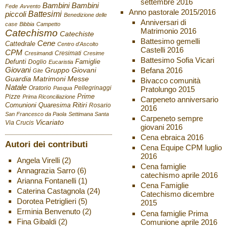
settembre 2016
Bambini
Bambini
Fede
Avvento
Anno pastorale 2015/2016
Battesimi
piccoli
Benedizione delle
Anniversari di
case
Bibbia
Campetto
Matrimonio 2016
Catechismo
Catechiste
Battesimo gemelli
Cene
Cattedrale
Centro d'Ascolto
Castelli 2016
CPM
Cresimati
Cresimandi
Cresime
Battesimo Sofia Vicari
Defunti
Famiglie
Doglio
Eucaristia
Giovani
Befana 2016
Gruppo Giovani
Gite
Guardia
Matrimoni
Messe
Bivacco comunità
Natale
Oratorio
Pellegrinaggi
Pratolungo 2015
Pasqua
Pizze
Prime
Prima Riconciliazione
Carpeneto anniversario
Ritiri
Comunioni
Quaresima
Rosario
2016
San Francesco da Paola
Settimana Santa
Carpeneto sempre
Vicariato
Via Crucis
giovani 2016
Cena ebraica 2016
Autori dei contributi
Cena Equipe CPM luglio
2016
Angela Virelli
(2)
Cena famiglie
Annagrazia Sarro
(6)
catechismo aprile 2016
Arianna Fontanelli
(1)
Cena Famiglie
Caterina Castagnola
(24)
Catechismo dicembre
Dorotea Petriglieri
(5)
2015
Erminia Benvenuto
(2)
Cena famiglie Prima
Fina Gibaldi
(2)
Comunione aprile 2016