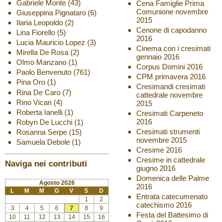
Gabriele Monte
(43)
Cena Famiglie Prima
Comunione novembre
Giuseppina Pignataro
(6)
2015
Ilaria Leopoldo
(2)
Cenone di capodanno
Lina Fiorello
(5)
2016
Lucia Mauricio Lopez
(3)
Cinema con i cresimati
Mirella De Rosa
(2)
gennaio 2016
Olmo Manzano
(1)
Corpus Domini 2016
Paolo Benvenuto
(761)
CPM primavera 2016
Pina Oro
(1)
Cresimandi cresimati
Rina De Caro
(7)
cattedrale novembre
Rino Vicari
(4)
2015
Roberta Ianelli
(1)
Cresimati Carpeneto
2016
Robyn De Lucchi
(1)
Cresimati strumenti
Rosanna Serpe
(15)
novembre 2015
Samuela Debole
(1)
Cresime 2016
Cresime in cattedrale
Naviga nei contributi
giugno 2016
Domenica delle Palme
Agosto 2026
2016
L
M
M
G
V
S
D
Entrata catecumenato
1
2
catechismo 2016
3
4
5
6
7
8
9
Festa del Battesimo di
10
11
12
13
14
15
16