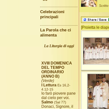
Scritt
Celebrazioni
principali
[Proietta le diap
La Parola che ci
alimenta
La Liturgia di oggi
XVIII DOMENICA
DEL TEMPO
ORDINARIO
(ANNO B)
(Verde)
I Lettura
Es 16,2-
4.12-15
Io farò piovere pane
dal cielo per voi.
Salmo
(Sal 77)
Donaci, Signore, il