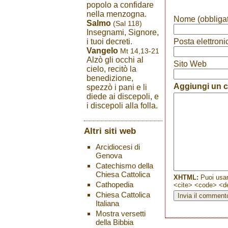
popolo a confidare
nella menzogna.
Nome (obbligat
Salmo
(Sal 118)
Insegnami, Signore,
i tuoi decreti.
Posta elettroni
Vangelo
Mt 14,13-21
Alzò gli occhi al
Sito Web
cielo, recitò la
benedizione,
Aggiungi un
spezzò i pani e li
diede ai discepoli, e
i discepoli alla folla.
Altri siti web
Arcidiocesi di
Genova
Catechismo della
Chiesa Cattolica
XHTML:
Puoi usar
Cathopedia
<cite> <code> <de
Chiesa Cattolica
Italiana
Mostra versetti
della Bibbia