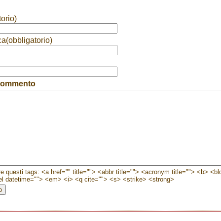
orio)
ca(obbligatorio)
 commento
e questi tags: <a href="" title=""> <abbr title=""> <acronym title=""> <b> <b
l datetime=""> <em> <i> <q cite=""> <s> <strike> <strong>