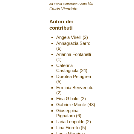
Via
da Paola
Settimana Santa
Vicariato
Crucis
Autori dei
contributi
Angela Virelli
(2)
Annagrazia Sarro
(6)
Arianna Fontanelli
(1)
Caterina
Castagnola
(24)
Dorotea Petriglieri
(5)
Erminia Benvenuto
(2)
Fina Gibaldi
(2)
Gabriele Monte
(43)
Giuseppina
Pignataro
(6)
Ilaria Leopoldo
(2)
Lina Fiorello
(5)
Lucia Mauricio