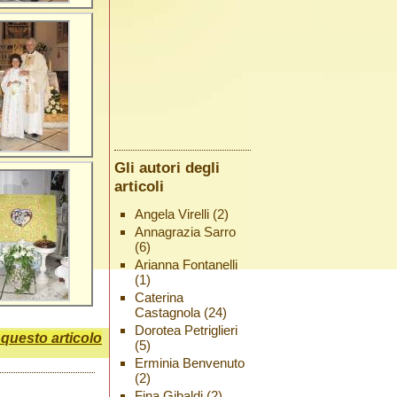
Gli autori degli
articoli
Angela Virelli
(2)
Annagrazia Sarro
(6)
Arianna Fontanelli
(1)
Caterina
Castagnola
(24)
Dorotea Petriglieri
uesto articolo
(5)
Erminia Benvenuto
(2)
Fina Gibaldi
(2)