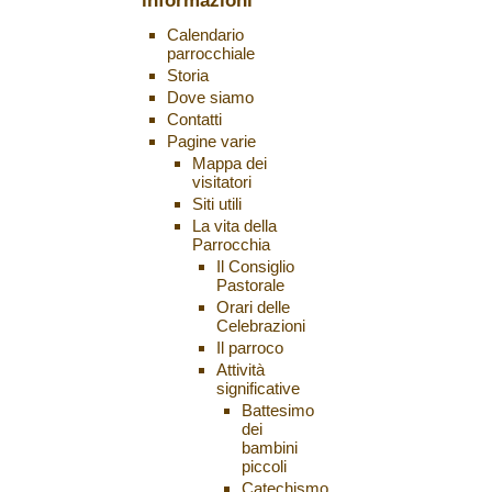
informazioni
Calendario
parrocchiale
Storia
Dove siamo
Contatti
Pagine varie
Mappa dei
visitatori
Siti utili
La vita della
Parrocchia
Il Consiglio
Pastorale
Orari delle
Celebrazioni
Il parroco
Attività
significative
Battesimo
dei
bambini
piccoli
Catechismo