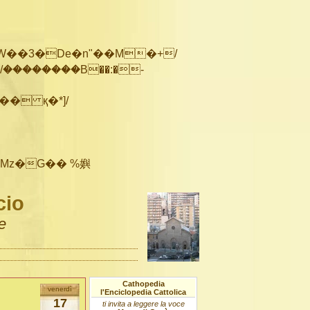
��������B��:�-
cio
e
Cathopedia
venerdì
l'Enciclopedia Cattolica
17
ti invita a leggere la voce