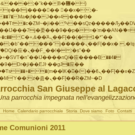
���;�"k��B�޶�}
ę��!j������ ��x�;�-
"��M�+/
IJ���7j�委���9��p�=�'m��AN�ޭ�=/
~�
c�� Ϲ�+,&��Ὰܢ��F[��(�1�*"��
�"j�����ܢ��F[��x� ,�!q�� қ�*]/
�SVT�n"��IJ����nQ/�应����B ��4�
�/c��������[[��<�RI:�:c��MΎ��:z�졾�ܢ��F[��R�ZM~�D
rrocchia San Giuseppe al Lagac
Una parrocchia impegnata nell'evangelizzazion
Home
Calendario parrocchiale
Storia
Dove siamo
Foto
Contatti
me Comunioni 2011