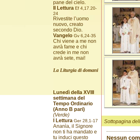
pane del cielo.
II Lettura
Ef 4,17.20-
24
Rivestite l’uomo
nuovo, creato
secondo Dio.
Vangelo
Gv 6,24-35
Chi viene a me non
avrà fame e chi
crede in me non
avrà sete, mai!
La Liturgia di domani
Lunedì della XVIII
settimana del
Tempo Ordinario
(Anno B pari)
(Verde)
I Lettura
Ger 28,1-17
Sottopagina del
Ananìa, il Signore
non ti ha mandato e
Nessun co
tu induci questo