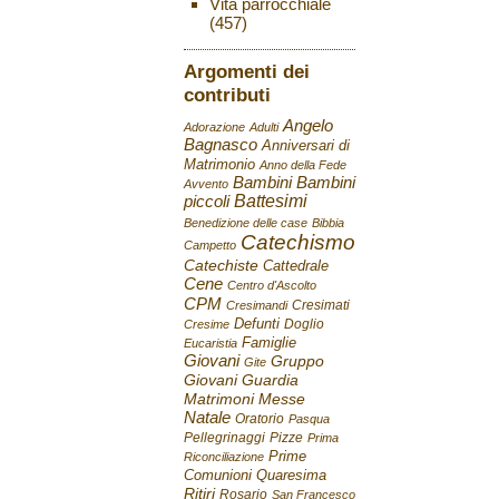
Vita parrocchiale
(457)
Argomenti dei
contributi
Angelo
Adorazione
Adulti
Bagnasco
Anniversari di
Matrimonio
Anno della Fede
Bambini
Bambini
Avvento
Battesimi
piccoli
Benedizione delle case
Bibbia
Catechismo
Campetto
Catechiste
Cattedrale
Cene
Centro d'Ascolto
CPM
Cresimati
Cresimandi
Defunti
Doglio
Cresime
Famiglie
Eucaristia
Giovani
Gruppo
Gite
Giovani
Guardia
Matrimoni
Messe
Natale
Oratorio
Pasqua
Pellegrinaggi
Pizze
Prima
Prime
Riconciliazione
Comunioni
Quaresima
Ritiri
Rosario
San Francesco