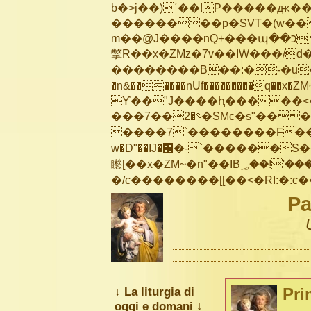
b�>j��)΄��!P�����ԫ��&
��������p�SVT�(w��
m��@J����nQ+���պ��כ��7�Ma�jf��J��ͱ4j���Ѳ�
撆R��x�ZMz�7v��IW���/d��ٞ�Тז�c�ZM~�ji�� ߒ��sQz�����Ԡ��DW��3�De�n
��������B��:�-�u��
�n&������nUf���������q��x�ZM
ϒ��"J����ԧ�����<�;�b"�� ��
���؝�2��7�SMc�s"���ޭ�DQ/�应�ܢ��F_��!� :�s"��
����7`��������F��+
w�D"��IJ�׭�-`������S��9�Dr�ji��EJ߅��gJ�应��
矁[��x�ZM~�n"��IB؃��!'����Тѕ��+��(m��IK�ʭ�/|��ϐܢ��F[��x�ZMz�G�� %嬩
Pa
↓ La liturgia di
Pri
oggi e domani ↓