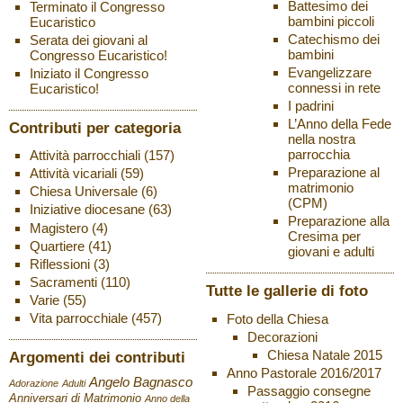
Battesimo dei
Terminato il Congresso
bambini piccoli
Eucaristico
Catechismo dei
Serata dei giovani al
bambini
Congresso Eucaristico!
Evangelizzare
Iniziato il Congresso
connessi in rete
Eucaristico!
I padrini
L’Anno della Fede
Contributi per categoria
nella nostra
parrocchia
Attività parrocchiali
(157)
Preparazione al
Attività vicariali
(59)
matrimonio
Chiesa Universale
(6)
(CPM)
Iniziative diocesane
(63)
Preparazione alla
Magistero
(4)
Cresima per
Quartiere
(41)
giovani e adulti
Riflessioni
(3)
Sacramenti
(110)
Tutte le gallerie di foto
Varie
(55)
Vita parrocchiale
(457)
Foto della Chiesa
Decorazioni
Chiesa Natale 2015
Argomenti dei contributi
Anno Pastorale 2016/2017
Angelo Bagnasco
Adorazione
Adulti
Passaggio consegne
Anniversari di Matrimonio
Anno della