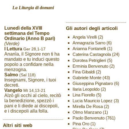
La Liturgia di domani
Gli autori degli articoli
Lunedì della XVIII
settimana del Tempo
Angela Virelli
(2)
Ordinario (Anno B pari)
Annagrazia Sarro
(6)
(Verde)
Arianna Fontanelli
(1)
I Lettura
Ger 28,1-17
Ananìa, il Signore non ti ha
Caterina Castagnola
(24)
mandato e tu induci questo
Dorotea Petriglieri
(5)
popolo a confidare nella
Erminia Benvenuto
(2)
menzogna.
Fina Gibaldi
(2)
Salmo
(Sal 118)
Gabriele Monte
(43)
Insegnami, Signore, i tuoi
Giuseppina Pignataro
(6)
decreti.
Ilaria Leopoldo
(2)
Vangelo
Mt 14,13-21
Lina Fiorello
(5)
Alzò gli occhi al cielo, recitò
Lucia Mauricio Lopez
(3)
la benedizione, spezzò i
pani e li diede ai discepoli,
Mirella De Rosa
(2)
e i discepoli alla folla.
Olmo Manzano
(1)
Paolo Benvenuto
(761)
Pina Oro
(1)
Altri siti web