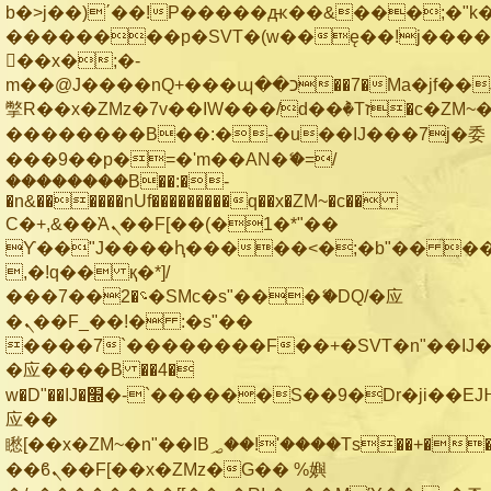
b�>j��)΄��!P�����ԫ��&���;�"k��B
��������p�SVT�(w��ę��!j���
��x�;�-
m��@J����nQ+���պ��כ��7�Ma�jf��J��ͱ4j���Ѳ�
撆R��x�ZMz�7v��IW���/d��ٞ�Тז�c�ZM~�ji�� ߒ��sQz�����Ԡ��DW��3�De�n"��M�+/
��������B��:�-�u��IJ���7j�委
���9��p�=�'m��AN�ޭ�=/
��������B��:�-
�n&������nUf���������q��x�ZM~�
c��
Ϲ�+,&��Ὰܢ��F[��(�1�*"��
ϒ��"J����ԧ�����<�;�b"�� ���"j��
,�!q�� қ�*]/
���؝�2��7�SMc�s"���ޭ�DQ/�应
�ܢ��F_��!� :�s"��
����7`��������F��+�SVT�n"��IJ�
�应����B ��4�
w�D"��IJ�׭�-`������S��9�Dr�ji��EJ߅��gJ�
应��
矁[��x�ZM~�n"��IB؃��!'����Тѕ��+��(m��IK�ʭ�/|
��ϐܢ��F[��x�ZMz�G�� %嬩