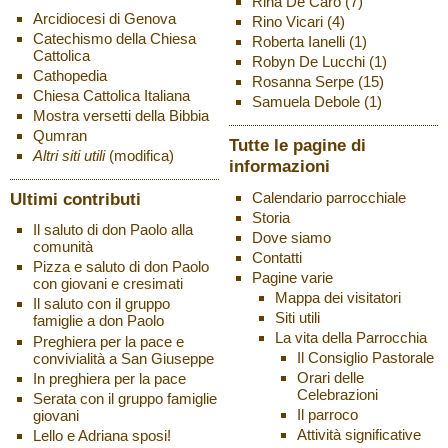
Rina De Caro
(7)
Arcidiocesi di Genova
Rino Vicari
(4)
Catechismo della Chiesa
Roberta Ianelli
(1)
Cattolica
Robyn De Lucchi
(1)
Cathopedia
Rosanna Serpe
(15)
Chiesa Cattolica Italiana
Samuela Debole
(1)
Mostra versetti della Bibbia
Qumran
Tutte le pagine di
Altri siti utili
(modifica)
informazioni
Ultimi contributi
Calendario parrocchiale
Storia
Il saluto di don Paolo alla
Dove siamo
comunità
Contatti
Pizza e saluto di don Paolo
Pagine varie
con giovani e cresimati
Mappa dei visitatori
Il saluto con il gruppo
Siti utili
famiglie a don Paolo
La vita della Parrocchia
Preghiera per la pace e
Il Consiglio Pastorale
convivialità a San Giuseppe
Orari delle
In preghiera per la pace
Celebrazioni
Serata con il gruppo famiglie
Il parroco
giovani
Attività significative
Lello e Adriana sposi!