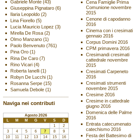
Gabriele Monte
(43)
Cena Famiglie Prima
Comunione novembre
Giuseppina Pignataro
(6)
2015
Ilaria Leopoldo
(2)
Cenone di capodanno
Lina Fiorello
(5)
2016
Lucia Mauricio Lopez
(3)
Cinema con i cresimati
Mirella De Rosa
(2)
gennaio 2016
Olmo Manzano
(1)
Corpus Domini 2016
Paolo Benvenuto
(761)
CPM primavera 2016
Pina Oro
(1)
Cresimandi cresimati
Rina De Caro
(7)
cattedrale novembre
Rino Vicari
(4)
2015
Roberta Ianelli
(1)
Cresimati Carpeneto
2016
Robyn De Lucchi
(1)
Cresimati strumenti
Rosanna Serpe
(15)
novembre 2015
Samuela Debole
(1)
Cresime 2016
Cresime in cattedrale
Naviga nei contributi
giugno 2016
Domenica delle Palme
Agosto 2026
2016
L
M
M
G
V
S
D
Entrata catecumenato
1
2
catechismo 2016
3
4
5
6
7
8
9
Festa del Battesimo di
10
11
12
13
14
15
16