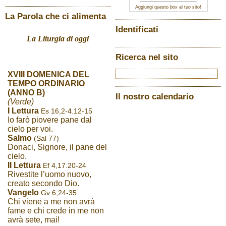
Aggiungi questo
box
al tuo sito!
La Parola che ci alimenta
Identificati
La Liturgia di oggi
Ricerca nel sito
XVIII DOMENICA DEL
TEMPO ORDINARIO
(ANNO B)
Il nostro calendario
(Verde)
I Lettura
Es 16,2-4.12-15
Io farò piovere pane dal
cielo per voi.
Salmo
(Sal 77)
Donaci, Signore, il pane del
cielo.
II Lettura
Ef 4,17.20-24
Rivestite l’uomo nuovo,
creato secondo Dio.
Vangelo
Gv 6,24-35
Chi viene a me non avrà
fame e chi crede in me non
avrà sete, mai!