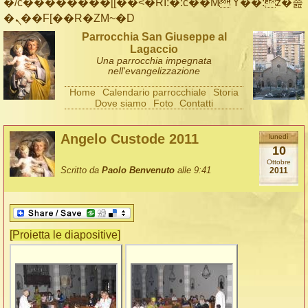
�/c��������[[��<�RI:�:c��MΎ��:z�졾
�ܢ��F[��R�ZM~�D
Parrocchia San Giuseppe al
Lagaccio
Una parrocchia impegnata
nell'evangelizzazione
Home
Calendario parrocchiale
Storia
Dove siamo
Foto
Contatti
Angelo Custode 2011
lunedì
10
Ottobre
Scritto da
Paolo Benvenuto
alle 9:41
2011
[Proietta le diapositive]