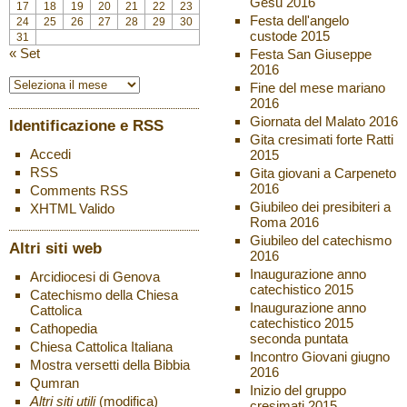
Gesù 2016
17
18
19
20
21
22
23
Festa dell'angelo
24
25
26
27
28
29
30
custode 2015
31
« Set
Festa San Giuseppe
2016
Fine del mese mariano
2016
Giornata del Malato 2016
Identificazione e RSS
Gita cresimati forte Ratti
Accedi
2015
RSS
Gita giovani a Carpeneto
2016
Comments
RSS
Giubileo dei presibiteri a
XHTML
Valido
Roma 2016
Giubileo del catechismo
Altri siti web
2016
Inaugurazione anno
Arcidiocesi di Genova
catechistico 2015
Catechismo della Chiesa
Inaugurazione anno
Cattolica
catechistico 2015
Cathopedia
seconda puntata
Chiesa Cattolica Italiana
Incontro Giovani giugno
Mostra versetti della Bibbia
2016
Qumran
Inizio del gruppo
Altri siti utili
(modifica)
cresimati 2015