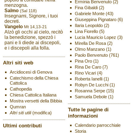
Erminia Benvenuto
(2)
menzogna.
Fina Gibaldi
(2)
Salmo
(Sal 118)
Gabriele Monte
(43)
Insegnami, Signore, i tuoi
Giuseppina Pignataro
(6)
decreti.
Ilaria Leopoldo
(2)
Vangelo
Mt 14,13-21
Lina Fiorello
(5)
Alzò gli occhi al cielo, recitò
Lucia Mauricio Lopez
(3)
la benedizione, spezzò i
pani e li diede ai discepoli,
Mirella De Rosa
(2)
e i discepoli alla folla.
Olmo Manzano
(1)
Paolo Benvenuto
(761)
Pina Oro
(1)
Altri siti web
Rina De Caro
(7)
Arcidiocesi di Genova
Rino Vicari
(4)
Catechismo della Chiesa
Roberta Ianelli
(1)
Cattolica
Robyn De Lucchi
(1)
Cathopedia
Rosanna Serpe
(15)
Chiesa Cattolica Italiana
Samuela Debole
(1)
Mostra versetti della Bibbia
Qumran
Tutte le pagine di
Altri siti utili
(modifica)
informazioni
Ultimi contributi
Calendario parrocchiale
Storia