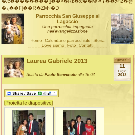
�/c��������[[��<�RI:�:c��MΎ��:z�졾
�ܢ��F[��R�ZM~�D
Parrocchia San Giuseppe al
Lagaccio
Una parrocchia impegnata
nell'evangelizzazione
Home
Calendario parrocchiale
Storia
Dove siamo
Foto
Contatti
Laurea Gabriele 2013
giovedì
11
Luglio
Scritto da
Paolo Benvenuto
alle 15:03
2013
[Proietta le diapositive]