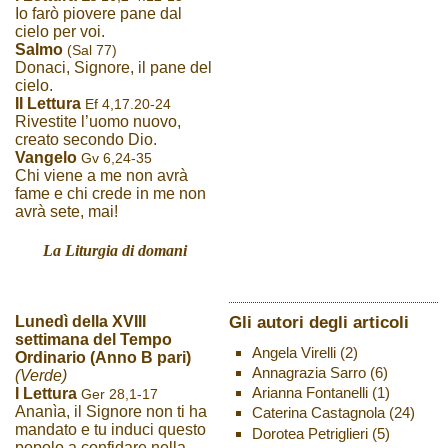
Io farò piovere pane dal
cielo per voi.
Salmo
(Sal 77)
Donaci, Signore, il pane del
cielo.
II Lettura
Ef 4,17.20-24
Rivestite l’uomo nuovo,
creato secondo Dio.
Vangelo
Gv 6,24-35
Chi viene a me non avrà
fame e chi crede in me non
avrà sete, mai!
La Liturgia di domani
Gli autori degli articoli
Lunedì della XVIII
settimana del Tempo
Angela Virelli
(2)
Ordinario (Anno B pari)
Annagrazia Sarro
(6)
(Verde)
Arianna Fontanelli
(1)
I Lettura
Ger 28,1-17
Ananìa, il Signore non ti ha
Caterina Castagnola
(24)
mandato e tu induci questo
Dorotea Petriglieri
(5)
popolo a confidare nella