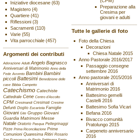
(CPM)
Iniziative diocesane
(63)
Preparazione alla
Magistero
(4)
Cresima per
Quartiere
(41)
giovani e adulti
Riflessioni
(3)
Sacramenti
(110)
Tutte le gallerie di foto
Varie
(55)
Vita parrocchiale
(457)
Foto della Chiesa
Decorazioni
Chiesa Natale 2015
Argomenti dei contributi
Anno Pastorale 2016/2017
Angelo Bagnasco
Adorazione
Adulti
Passaggio consegne
Anniversari di Matrimonio
Anno della
settembre 2016
Bambini
Bambini
Fede
Avvento
Anno pastorale 2015/2016
Battesimi
piccoli
Benedizione delle
Anniversari di
case
Bibbia
Campetto
Matrimonio 2016
Catechismo
Catechiste
Battesimo gemelli
Cene
Cattedrale
Centro d'Ascolto
Castelli 2016
CPM
Cresimati
Cresimandi
Cresime
Battesimo Sofia Vicari
Defunti
Famiglie
Doglio
Eucaristia
Giovani
Befana 2016
Gruppo Giovani
Gite
Guardia
Matrimoni
Messe
Bivacco comunità
Natale
Oratorio
Pellegrinaggi
Pratolungo 2015
Pasqua
Pizze
Prime
Prima Riconciliazione
Carpeneto anniversario
Ritiri
Comunioni
Quaresima
Rosario
2016
San Francesco da Paola
Settimana Santa