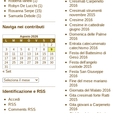
Roberta Ianelli
(1)
Cresimati Carpeneto
2016
Robyn De Lucchi
(1)
Cresimati strumenti
Rosanna Serpe
(15)
novembre 2015
Samuela Debole
(1)
Cresime 2016
Cresime in cattedrale
Naviga nei contributi
giugno 2016
Domenica delle Palme
Agosto 2026
2016
L
M
M
G
V
S
D
Entrata catecumenato
1
2
catechismo 2016
3
4
5
6
7
8
9
Festa del Battesimo di
10
11
12
13
14
15
16
Gesù 2016
17
18
19
20
21
22
23
Festa dell'angelo
24
25
26
27
28
29
30
custode 2015
31
« Set
Festa San Giuseppe
2016
Fine del mese mariano
2016
Giornata del Malato 2016
Identificazione e RSS
Gita cresimati forte Ratti
Accedi
2015
RSS
Gita giovani a Carpeneto
2016
Comments
RSS