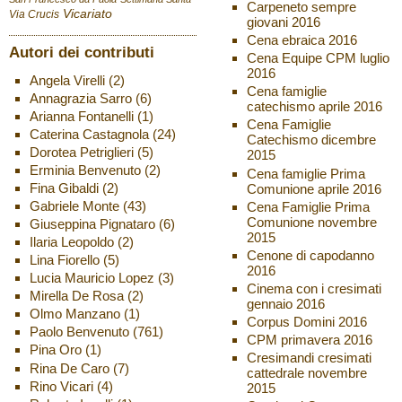
Carpeneto sempre
Vicariato
Via Crucis
giovani 2016
Cena ebraica 2016
Autori dei contributi
Cena Equipe CPM luglio
2016
Angela Virelli
(2)
Cena famiglie
Annagrazia Sarro
(6)
catechismo aprile 2016
Arianna Fontanelli
(1)
Cena Famiglie
Caterina Castagnola
(24)
Catechismo dicembre
Dorotea Petriglieri
(5)
2015
Erminia Benvenuto
(2)
Cena famiglie Prima
Fina Gibaldi
(2)
Comunione aprile 2016
Gabriele Monte
(43)
Cena Famiglie Prima
Comunione novembre
Giuseppina Pignataro
(6)
2015
Ilaria Leopoldo
(2)
Cenone di capodanno
Lina Fiorello
(5)
2016
Lucia Mauricio Lopez
(3)
Cinema con i cresimati
Mirella De Rosa
(2)
gennaio 2016
Olmo Manzano
(1)
Corpus Domini 2016
Paolo Benvenuto
(761)
CPM primavera 2016
Pina Oro
(1)
Cresimandi cresimati
Rina De Caro
(7)
cattedrale novembre
Rino Vicari
(4)
2015