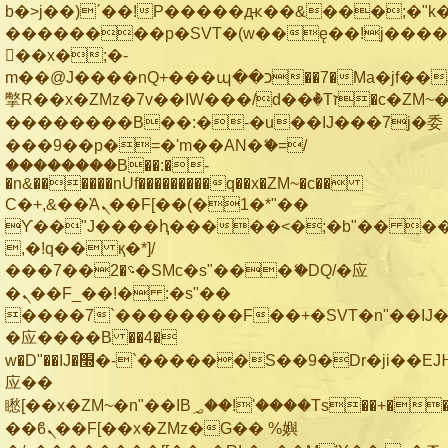
b�>j��)΄��!P�����ԫ��&���;�"k��B
��������p�SVT�(w��ę��!j���
��x�;�-
m��@J����nQ+���պ��כ��7�Ma�jf��J��ͱ4j���Ѳ�
撆R��x�ZMz�7v��IW���/d��ٞ�Тז�c�ZM~�ji�� ߒ��sQz�����Ԡ��DW��3�De�n"��M�+/
��������B��:�-�u��IJ���7j�委
���9��p�=�'m��AN�ޭ�=/
��������B��:�-
�n&������nUf���������q��x�ZM~�
c��
Ϲ�+,&��Ὰܢ��F[��(�1�*"��
ϒ��"J����ԧ�����<�;�b"�� ���"j��
,�!q�� қ�*]/
���؝�2��7�SMc�s"���ޭ�DQ/�应
�ܢ��F_��!� :�s"��
����7`��������F��+�SVT�n"��IJ�
�应����B ��4�
w�D"��IJ�׭�-`������S��9�Dr�ji��EJ߅��gJ�
应��
矁[��x�ZM~�n"��IB؃��!'����Тѕ��+��(m��IK�ʭ�/|
��ϐܢ��F[��x�ZMz�G�� %嬩