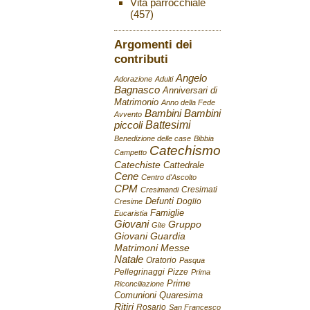
Vita parrocchiale
(457)
Argomenti dei
contributi
Angelo
Adorazione
Adulti
Bagnasco
Anniversari di
Matrimonio
Anno della Fede
Bambini
Bambini
Avvento
Battesimi
piccoli
Benedizione delle case
Bibbia
Catechismo
Campetto
Catechiste
Cattedrale
Cene
Centro d'Ascolto
CPM
Cresimati
Cresimandi
Defunti
Doglio
Cresime
Famiglie
Eucaristia
Giovani
Gruppo
Gite
Giovani
Guardia
Matrimoni
Messe
Natale
Oratorio
Pasqua
Pellegrinaggi
Pizze
Prima
Prime
Riconciliazione
Comunioni
Quaresima
Ritiri
Rosario
San Francesco