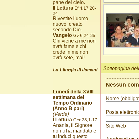
pane del cielo.
II Lettura
Ef 4,17.20-
24
Rivestite l’uomo
nuovo, creato
secondo Dio.
Vangelo
Gv 6,24-35
Chi viene a me non
avrà fame e chi
crede in me non
avrà sete, mai!
Sottopagina del
La Liturgia di domani
Nessun co
Lunedì della XVIII
settimana del
Nome (obbligat
Tempo Ordinario
(Anno B pari)
Posta elettroni
(Verde)
I Lettura
Ger 28,1-17
Ananìa, il Signore
Sito Web
non ti ha mandato e
tu induci questo