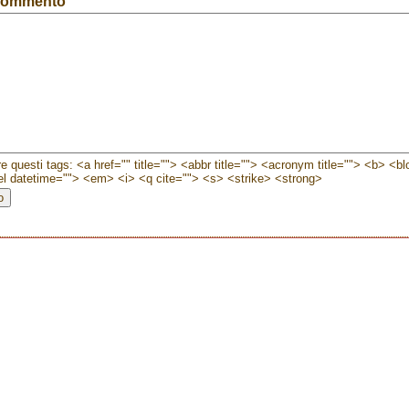
 commento
e questi tags: <a href="" title=""> <abbr title=""> <acronym title=""> <b> <b
l datetime=""> <em> <i> <q cite=""> <s> <strike> <strong>