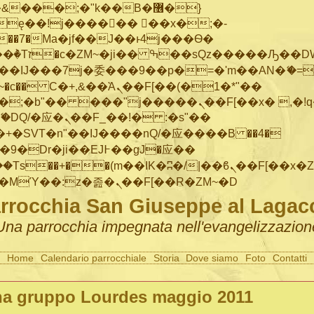
���;�"k��B�޶�}
ę��!j������ ��x�;�-
"��M�+/
IJ���7j�委���9��p�=�'m��AN�ޭ�=/
~�
c�� Ϲ�+,&��Ὰܢ��F[��(�1�*"��
�"j�����ܢ��F[��x� ,�!q�� қ�*]/
�SVT�n"��IJ����nQ/�应����B ��4�
�/c��������[[��<�RI:�:c��MΎ��:z�졾�ܢ��F[��R�ZM~�D
rrocchia San Giuseppe al Lagac
Una parrocchia impegnata nell'evangelizzazion
Home
Calendario parrocchiale
Storia
Dove siamo
Foto
Contatti
a gruppo Lourdes maggio 2011