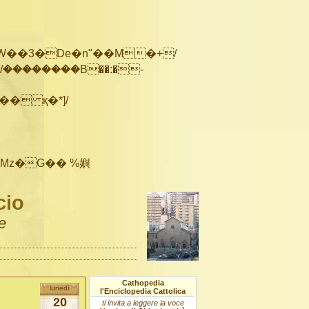
��������B��:�-
cio
e
Cathopedia
lunedì
l'Enciclopedia Cattolica
20
ti invita a leggere la voce