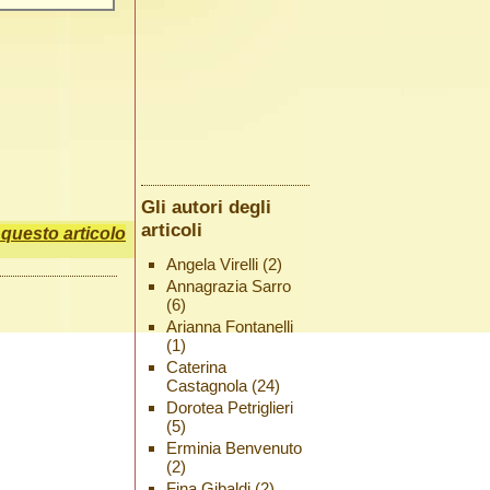
Gli autori degli
articoli
uesto articolo
Angela Virelli
(2)
Annagrazia Sarro
(6)
Arianna Fontanelli
(1)
Caterina
Castagnola
(24)
Dorotea Petriglieri
(5)
Erminia Benvenuto
(2)
Fina Gibaldi
(2)