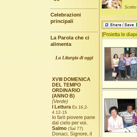
Scritt
Celebrazioni
principali
[Proietta le diap
La Parola che ci
alimenta
La Liturgia di oggi
XVIII DOMENICA
DEL TEMPO
ORDINARIO
(ANNO B)
(Verde)
I Lettura
Es 16,2-
4.12-15
Io farò piovere pane
dal cielo per voi.
Salmo
(Sal 77)
Donaci, Signore, il