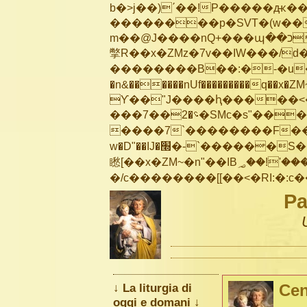
b�>j��)΄��!P�����ԫ��&
��������p�SVT�(w��
m��@J����nQ+���պ��כ��7�Ma�jf��J��ͱ4j���Ѳ�
撆R��x�ZMz�7v��IW���/d��ٞ�Тז�c�ZM~�ji�� ߒ��sQz�����Ԡ��DW��3�De�n
��������B��:�-�u��
�n&������nUf���������q��x�ZM
ϒ��"J����ԧ�����<�;�b"�� ��
���؝�2��7�SMc�s"���ޭ�DQ/�应�ܢ��F_��!� :�s"��
����7`��������F��+
w�D"��IJ�׭�-`������S��9�Dr�ji��EJ߅��gJ�应��
矁[��x�ZM~�n"��IB؃��!'����Тѕ��+��(m��IK�ʭ�/|��ϐܢ��F[��x�ZMz�G�� %嬩
Pa
↓ La liturgia di
Cen
oggi e domani ↓