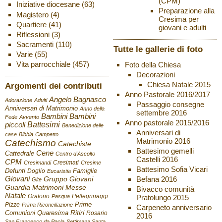
(CPM)
Iniziative diocesane
(63)
Preparazione alla
Magistero
(4)
Cresima per
Quartiere
(41)
giovani e adulti
Riflessioni
(3)
Sacramenti
(110)
Tutte le gallerie di foto
Varie
(55)
Vita parrocchiale
(457)
Foto della Chiesa
Decorazioni
Chiesa Natale 2015
Argomenti dei contributi
Anno Pastorale 2016/2017
Angelo Bagnasco
Adorazione
Adulti
Passaggio consegne
Anniversari di Matrimonio
Anno della
settembre 2016
Bambini
Bambini
Fede
Avvento
Anno pastorale 2015/2016
Battesimi
piccoli
Benedizione delle
Anniversari di
case
Bibbia
Campetto
Matrimonio 2016
Catechismo
Catechiste
Battesimo gemelli
Cene
Cattedrale
Centro d'Ascolto
Castelli 2016
CPM
Cresimati
Cresimandi
Cresime
Battesimo Sofia Vicari
Defunti
Famiglie
Doglio
Eucaristia
Giovani
Befana 2016
Gruppo Giovani
Gite
Guardia
Matrimoni
Messe
Bivacco comunità
Natale
Oratorio
Pellegrinaggi
Pratolungo 2015
Pasqua
Pizze
Prime
Prima Riconciliazione
Carpeneto anniversario
Ritiri
Comunioni
Quaresima
Rosario
2016
San Francesco da Paola
Settimana Santa