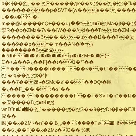
b�>j��)΄��!P�����ԫ��&���;�"k��B
��������p�SVT�(w��ę��!j���
��x�;�-
m��@J����nQ+���պ��כ��7�Ma�jf��J��ͱ4j���Ѳ�
撆R��x�ZMz�7v��IW���/d��ٞ�Тז�c�ZM~�ji�� ߒ��sQz�����Ԡ��DW��3�De�n"��M�+/
��������B��:�-�u��IJ���7j�委
���9��p�=�'m��AN�ޭ�=/
��������B��:�-
�n&������nUf���������q��x�ZM~�
c��
Ϲ�+,&��Ὰܢ��F[��(�1�*"��
ϒ��"J����ԧ�����<�;�b"�� ���"j��
,�!q�� қ�*]/
���؝�2��7�SMc�s"���ޭ�DQ/�应
�ܢ��F_��!� :�s"��
����7`��������F��+�SVT�n"��IJ�
�应����B ��4�
w�D"��IJ�׭�-`������S��9�Dr�ji��EJ߅��gJ�
应��
矁[��x�ZM~�n"��IB؃��!'����Тѕ��+��(m��IK�ʭ�/|
��ϐܢ��F[��x�ZMz�G�� %嬩