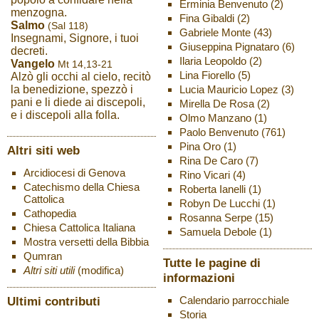
Erminia Benvenuto
(2)
menzogna.
Fina Gibaldi
(2)
Salmo
(Sal 118)
Gabriele Monte
(43)
Insegnami, Signore, i tuoi
Giuseppina Pignataro
(6)
decreti.
Ilaria Leopoldo
(2)
Vangelo
Mt 14,13-21
Lina Fiorello
(5)
Alzò gli occhi al cielo, recitò
Lucia Mauricio Lopez
(3)
la benedizione, spezzò i
pani e li diede ai discepoli,
Mirella De Rosa
(2)
e i discepoli alla folla.
Olmo Manzano
(1)
Paolo Benvenuto
(761)
Pina Oro
(1)
Altri siti web
Rina De Caro
(7)
Arcidiocesi di Genova
Rino Vicari
(4)
Catechismo della Chiesa
Roberta Ianelli
(1)
Cattolica
Robyn De Lucchi
(1)
Cathopedia
Rosanna Serpe
(15)
Chiesa Cattolica Italiana
Samuela Debole
(1)
Mostra versetti della Bibbia
Qumran
Tutte le pagine di
Altri siti utili
(modifica)
informazioni
Ultimi contributi
Calendario parrocchiale
Storia