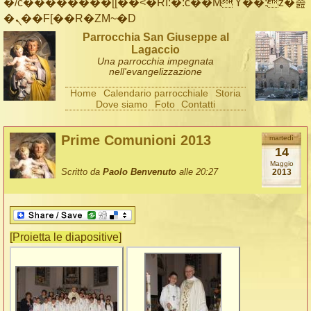
�/c��������[[��<�RI:�:c��MΎ��:z�졾
�ܢ��F[��R�ZM~�D
Parrocchia San Giuseppe al
Lagaccio
Una parrocchia impegnata
nell'evangelizzazione
Home
Calendario parrocchiale
Storia
Dove siamo
Foto
Contatti
Prime Comunioni 2013
martedì
14
Maggio
Scritto da
Paolo Benvenuto
alle 20:27
2013
[Proietta le diapositive]