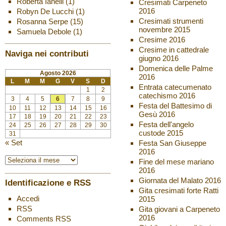
Roberta Ianelli
(1)
Cresimati Carpeneto
2016
Robyn De Lucchi
(1)
Cresimati strumenti
Rosanna Serpe
(15)
novembre 2015
Samuela Debole
(1)
Cresime 2016
Cresime in cattedrale
Naviga nei contributi
giugno 2016
Domenica delle Palme
Agosto 2026
2016
L
M
M
G
V
S
D
Entrata catecumenato
1
2
catechismo 2016
3
4
5
6
7
8
9
Festa del Battesimo di
10
11
12
13
14
15
16
Gesù 2016
17
18
19
20
21
22
23
Festa dell'angelo
24
25
26
27
28
29
30
custode 2015
31
« Set
Festa San Giuseppe
2016
Fine del mese mariano
2016
Giornata del Malato 2016
Identificazione e RSS
Gita cresimati forte Ratti
Accedi
2015
RSS
Gita giovani a Carpeneto
2016
Comments
RSS