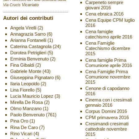
Carpeneto sempre
Vicariato
Via Crucis
giovani 2016
Cena ebraica 2016
Autori dei contributi
Cena Equipe CPM luglio
2016
Angela Virelli
(2)
Cena famiglie
Annagrazia Sarro
(6)
catechismo aprile 2016
Arianna Fontanelli
(1)
Cena Famiglie
Caterina Castagnola
(24)
Catechismo dicembre
Dorotea Petriglieri
(5)
2015
Erminia Benvenuto
(2)
Cena famiglie Prima
Fina Gibaldi
(2)
Comunione aprile 2016
Gabriele Monte
(43)
Cena Famiglie Prima
Comunione novembre
Giuseppina Pignataro
(6)
2015
Ilaria Leopoldo
(2)
Cenone di capodanno
Lina Fiorello
(5)
2016
Lucia Mauricio Lopez
(3)
Cinema con i cresimati
Mirella De Rosa
(2)
gennaio 2016
Olmo Manzano
(1)
Corpus Domini 2016
Paolo Benvenuto
(761)
CPM primavera 2016
Pina Oro
(1)
Cresimandi cresimati
Rina De Caro
(7)
cattedrale novembre
Rino Vicari
(4)
2015