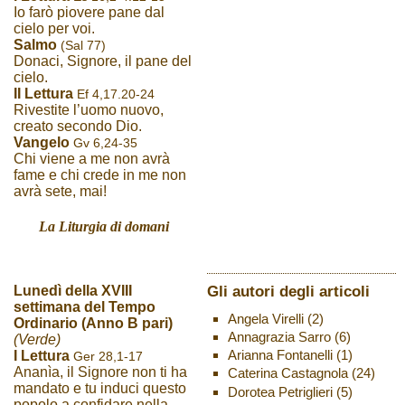
Io farò piovere pane dal
cielo per voi.
Salmo
(Sal 77)
Donaci, Signore, il pane del
cielo.
II Lettura
Ef 4,17.20-24
Rivestite l’uomo nuovo,
creato secondo Dio.
Vangelo
Gv 6,24-35
Chi viene a me non avrà
fame e chi crede in me non
avrà sete, mai!
La Liturgia di domani
Gli autori degli articoli
Lunedì della XVIII
settimana del Tempo
Angela Virelli
(2)
Ordinario (Anno B pari)
Annagrazia Sarro
(6)
(Verde)
Arianna Fontanelli
(1)
I Lettura
Ger 28,1-17
Ananìa, il Signore non ti ha
Caterina Castagnola
(24)
mandato e tu induci questo
Dorotea Petriglieri
(5)
popolo a confidare nella