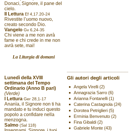
Donaci, Signore, il pane del
cielo.
II Lettura
Ef 4,17.20-24
Rivestite l’uomo nuovo,
creato secondo Dio.
Vangelo
Gv 6,24-35
Chi viene a me non avrà
fame e chi crede in me non
avrà sete, mai!
La Liturgia di domani
Gli autori degli articoli
Lunedì della XVIII
settimana del Tempo
Angela Virelli
(2)
Ordinario (Anno B pari)
Annagrazia Sarro
(6)
(Verde)
Arianna Fontanelli
(1)
I Lettura
Ger 28,1-17
Ananìa, il Signore non ti ha
Caterina Castagnola
(24)
mandato e tu induci questo
Dorotea Petriglieri
(5)
popolo a confidare nella
Erminia Benvenuto
(2)
menzogna.
Fina Gibaldi
(2)
Salmo
(Sal 118)
Gabriele Monte
(43)
Insegnami, Signore, i tuoi