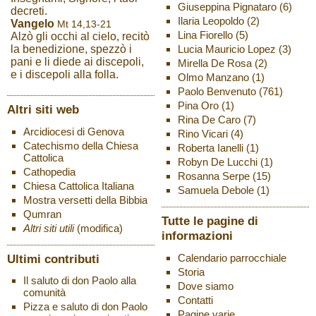
Giuseppina Pignataro
(6)
decreti.
Ilaria Leopoldo
(2)
Vangelo
Mt 14,13-21
Lina Fiorello
(5)
Alzò gli occhi al cielo, recitò
Lucia Mauricio Lopez
(3)
la benedizione, spezzò i
pani e li diede ai discepoli,
Mirella De Rosa
(2)
e i discepoli alla folla.
Olmo Manzano
(1)
Paolo Benvenuto
(761)
Pina Oro
(1)
Altri siti web
Rina De Caro
(7)
Arcidiocesi di Genova
Rino Vicari
(4)
Catechismo della Chiesa
Roberta Ianelli
(1)
Cattolica
Robyn De Lucchi
(1)
Cathopedia
Rosanna Serpe
(15)
Chiesa Cattolica Italiana
Samuela Debole
(1)
Mostra versetti della Bibbia
Qumran
Tutte le pagine di
Altri siti utili
(modifica)
informazioni
Ultimi contributi
Calendario parrocchiale
Storia
Il saluto di don Paolo alla
Dove siamo
comunità
Contatti
Pizza e saluto di don Paolo
Pagine varie