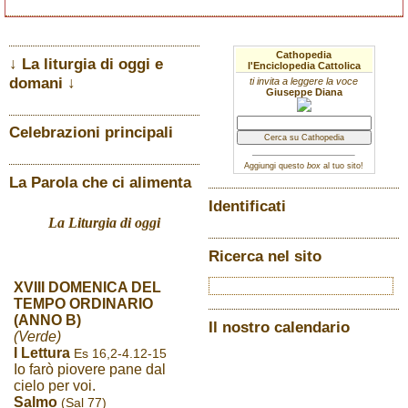
Cathopedia
↓ La liturgia di oggi e
l'Enciclopedia Cattolica
domani ↓
ti invita a leggere la voce
Giuseppe Diana
Celebrazioni principali
Aggiungi questo
box
al tuo sito!
La Parola che ci alimenta
Identificati
La Liturgia di oggi
Ricerca nel sito
XVIII DOMENICA DEL
TEMPO ORDINARIO
(ANNO B)
Il nostro calendario
(Verde)
I Lettura
Es 16,2-4.12-15
Io farò piovere pane dal
cielo per voi.
Salmo
(Sal 77)