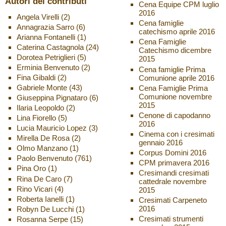
Autori dei contributi
Cena Equipe CPM luglio
2016
Angela Virelli
(2)
Cena famiglie
Annagrazia Sarro
(6)
catechismo aprile 2016
Arianna Fontanelli
(1)
Cena Famiglie
Caterina Castagnola
(24)
Catechismo dicembre
Dorotea Petriglieri
(5)
2015
Erminia Benvenuto
(2)
Cena famiglie Prima
Fina Gibaldi
(2)
Comunione aprile 2016
Gabriele Monte
(43)
Cena Famiglie Prima
Comunione novembre
Giuseppina Pignataro
(6)
2015
Ilaria Leopoldo
(2)
Cenone di capodanno
Lina Fiorello
(5)
2016
Lucia Mauricio Lopez
(3)
Cinema con i cresimati
Mirella De Rosa
(2)
gennaio 2016
Olmo Manzano
(1)
Corpus Domini 2016
Paolo Benvenuto
(761)
CPM primavera 2016
Pina Oro
(1)
Cresimandi cresimati
Rina De Caro
(7)
cattedrale novembre
Rino Vicari
(4)
2015
Roberta Ianelli
(1)
Cresimati Carpeneto
2016
Robyn De Lucchi
(1)
Cresimati strumenti
Rosanna Serpe
(15)