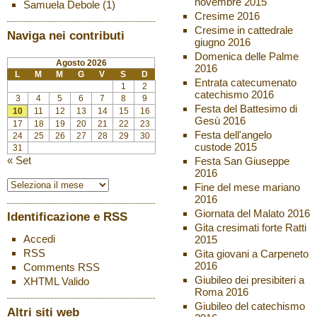
novembre 2015
Samuela Debole
(1)
Cresime 2016
Cresime in cattedrale
Naviga nei contributi
giugno 2016
Domenica delle Palme
Agosto 2026
2016
L
M
M
G
V
S
D
Entrata catecumenato
1
2
catechismo 2016
3
4
5
6
7
8
9
Festa del Battesimo di
10
11
12
13
14
15
16
Gesù 2016
17
18
19
20
21
22
23
Festa dell'angelo
24
25
26
27
28
29
30
custode 2015
31
« Set
Festa San Giuseppe
2016
Fine del mese mariano
2016
Giornata del Malato 2016
Identificazione e RSS
Gita cresimati forte Ratti
Accedi
2015
RSS
Gita giovani a Carpeneto
2016
Comments
RSS
Giubileo dei presibiteri a
XHTML
Valido
Roma 2016
Giubileo del catechismo
Altri siti web