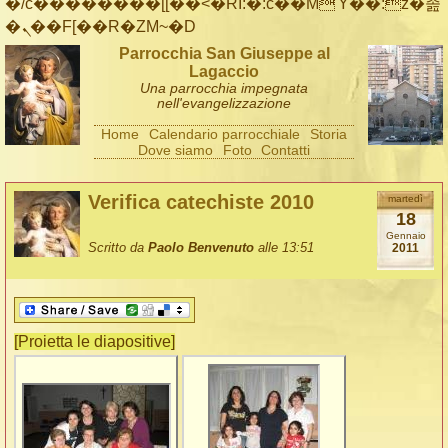
�/c��������[[��<�RI:�:c��MΎ��:z�졾
�ܢ��F[��R�ZM~�D
Parrocchia San Giuseppe al
Lagaccio
Una parrocchia impegnata
nell'evangelizzazione
Home
Calendario parrocchiale
Storia
Dove siamo
Foto
Contatti
Verifica catechiste 2010
martedì
18
Gennaio
Scritto da
Paolo Benvenuto
alle 13:51
2011
[Proietta le diapositive]