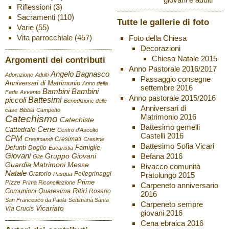
Riflessioni
(3)
Sacramenti
(110)
Tutte le gallerie di foto
Varie
(55)
Vita parrocchiale
(457)
Foto della Chiesa
Decorazioni
Chiesa Natale 2015
Argomenti dei contributi
Anno Pastorale 2016/2017
Angelo Bagnasco
Adorazione
Adulti
Passaggio consegne
Anniversari di Matrimonio
Anno della
settembre 2016
Bambini
Bambini
Fede
Avvento
Anno pastorale 2015/2016
Battesimi
piccoli
Benedizione delle
Anniversari di
case
Bibbia
Campetto
Matrimonio 2016
Catechismo
Catechiste
Battesimo gemelli
Cene
Cattedrale
Centro d'Ascolto
Castelli 2016
CPM
Cresimati
Cresimandi
Cresime
Battesimo Sofia Vicari
Defunti
Famiglie
Doglio
Eucaristia
Giovani
Befana 2016
Gruppo Giovani
Gite
Guardia
Matrimoni
Messe
Bivacco comunità
Natale
Oratorio
Pellegrinaggi
Pratolungo 2015
Pasqua
Pizze
Prime
Prima Riconciliazione
Carpeneto anniversario
Ritiri
Comunioni
Quaresima
Rosario
2016
San Francesco da Paola
Settimana Santa
Carpeneto sempre
Vicariato
Via Crucis
giovani 2016
Cena ebraica 2016