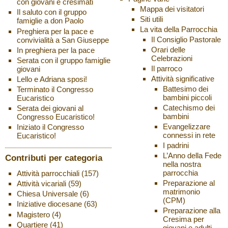
con giovani e cresimati
Mappa dei visitatori
Il saluto con il gruppo
Siti utili
famiglie a don Paolo
La vita della Parrocchia
Preghiera per la pace e
Il Consiglio Pastorale
convivialità a San Giuseppe
Orari delle
In preghiera per la pace
Celebrazioni
Serata con il gruppo famiglie
Il parroco
giovani
Attività significative
Lello e Adriana sposi!
Battesimo dei
Terminato il Congresso
bambini piccoli
Eucaristico
Catechismo dei
Serata dei giovani al
bambini
Congresso Eucaristico!
Evangelizzare
Iniziato il Congresso
connessi in rete
Eucaristico!
I padrini
L’Anno della Fede
Contributi per categoria
nella nostra
parrocchia
Attività parrocchiali
(157)
Preparazione al
Attività vicariali
(59)
matrimonio
Chiesa Universale
(6)
(CPM)
Iniziative diocesane
(63)
Preparazione alla
Magistero
(4)
Cresima per
Quartiere
(41)
giovani e adulti