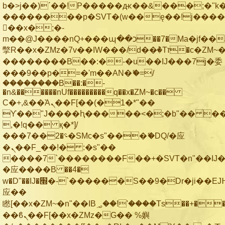
b�>j��)΄��!P�����ԫ��&���;�"k��B
��������p�SVT�(w��ę��!j���
��x�;�-
m��@J����nQ+���պ��כ��7�Ma�jf��J��ͱ4j���Ѳ�
撆R��x�ZMz�7v��IW���/d��ٞ�Тז�c�ZM~�ji�� ߒ��sQz�����Ԡ��DW��3�De�n"��M�+/
��������B��:�-�u��IJ���7j�委
���9��p�=�'m��AN�ޭ�=/
��������B��:�-
�n&������nUf���������q��x�ZM~�
c��
Ϲ�+,&��Ὰܢ��F[��(�1�*"��
ϒ��"J����ԧ�����<�;�b"�� ���"j��
,�!q�� қ�*]/
���؝�2��7�SMc�s"���ޭ�DQ/�应
�ܢ��F_��!� :�s"��
����7`��������F��+�SVT�n"��IJ�
�应����B ��4�
w�D"��IJ�׭�-`������S��9�Dr�ji��EJ߅��gJ�
应��
矁[��x�ZM~�n"��IB؃��!'����Тѕ��+��(m��IK�ʭ�/|
��ϐܢ��F[��x�ZMz�G�� %嬩