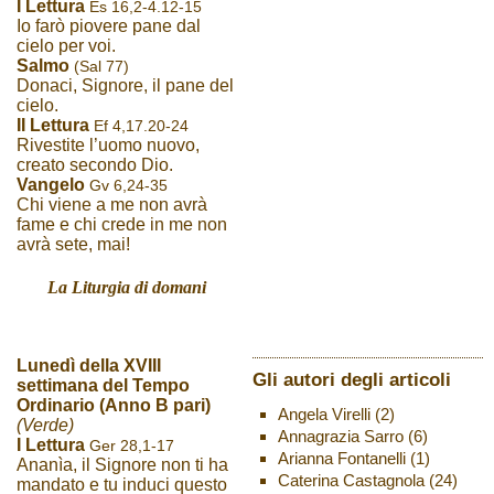
I Lettura
Es 16,2-4.12-15
Io farò piovere pane dal
cielo per voi.
Salmo
(Sal 77)
Donaci, Signore, il pane del
cielo.
II Lettura
Ef 4,17.20-24
Rivestite l’uomo nuovo,
creato secondo Dio.
Vangelo
Gv 6,24-35
Chi viene a me non avrà
fame e chi crede in me non
avrà sete, mai!
La Liturgia di domani
Lunedì della XVIII
Gli autori degli articoli
settimana del Tempo
Ordinario (Anno B pari)
Angela Virelli
(2)
(Verde)
Annagrazia Sarro
(6)
I Lettura
Ger 28,1-17
Arianna Fontanelli
(1)
Ananìa, il Signore non ti ha
Caterina Castagnola
(24)
mandato e tu induci questo