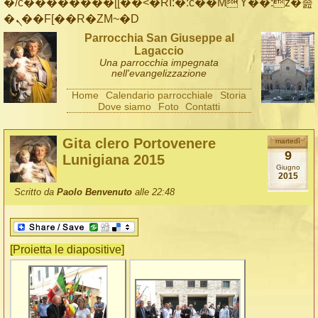
�/c��������[[��<�RI:�:c��MΎ��:z�졾
�ܢ��F[��R�ZM~�D
Parrocchia San Giuseppe al
Lagaccio
Una parrocchia impegnata
nell'evangelizzazione
Home
Calendario parrocchiale
Storia
Dove siamo
Foto
Contatti
Gita clero Portovenere
martedì
9
Lunigiana 2015
Giugno
2015
Scritto da
Paolo Benvenuto
alle 22:48
[Proietta le diapositive]