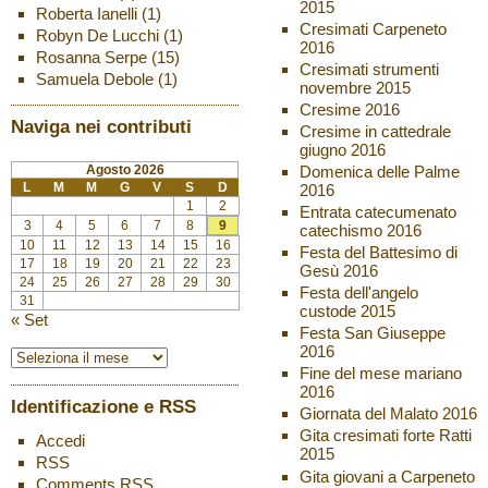
2015
Roberta Ianelli
(1)
Cresimati Carpeneto
Robyn De Lucchi
(1)
2016
Rosanna Serpe
(15)
Cresimati strumenti
Samuela Debole
(1)
novembre 2015
Cresime 2016
Naviga nei contributi
Cresime in cattedrale
giugno 2016
Agosto 2026
Domenica delle Palme
L
M
M
G
V
S
D
2016
1
2
Entrata catecumenato
3
4
5
6
7
8
9
catechismo 2016
10
11
12
13
14
15
16
Festa del Battesimo di
17
18
19
20
21
22
23
Gesù 2016
24
25
26
27
28
29
30
Festa dell'angelo
31
custode 2015
« Set
Festa San Giuseppe
2016
Fine del mese mariano
2016
Identificazione e RSS
Giornata del Malato 2016
Gita cresimati forte Ratti
Accedi
2015
RSS
Gita giovani a Carpeneto
Comments
RSS