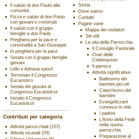
Storia
Il saluto di don Paolo alla
comunità
Dove siamo
Pizza e saluto di don Paolo
Contatti
con giovani e cresimati
Pagine varie
Il saluto con il gruppo
Mappa dei visitatori
famiglie a don Paolo
Siti utili
Preghiera per la pace e
La vita della Parrocchia
convivialità a San Giuseppe
Il Consiglio Pastorale
In preghiera per la pace
Orari delle
Serata con il gruppo famiglie
Celebrazioni
giovani
Il parroco
Lello e Adriana sposi!
Attività significative
Terminato il Congresso
Battesimo dei
Eucaristico
bambini piccoli
Serata dei giovani al
Catechismo dei
Congresso Eucaristico!
bambini
Iniziato il Congresso
Evangelizzare
Eucaristico!
connessi in rete
I padrini
Contributi per categoria
L’Anno della Fede
nella nostra
Attività parrocchiali
(157)
parrocchia
Attività vicariali
(59)
Preparazione al
Chiesa Universale
(6)