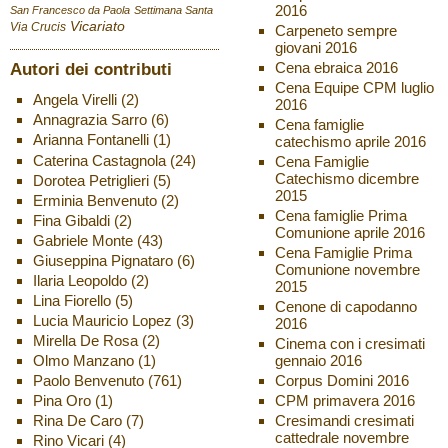
2016
San Francesco da Paola
Settimana Santa
Vicariato
Via Crucis
Carpeneto sempre
giovani 2016
Autori dei contributi
Cena ebraica 2016
Cena Equipe CPM luglio
Angela Virelli
(2)
2016
Annagrazia Sarro
(6)
Cena famiglie
Arianna Fontanelli
(1)
catechismo aprile 2016
Caterina Castagnola
(24)
Cena Famiglie
Catechismo dicembre
Dorotea Petriglieri
(5)
2015
Erminia Benvenuto
(2)
Cena famiglie Prima
Fina Gibaldi
(2)
Comunione aprile 2016
Gabriele Monte
(43)
Cena Famiglie Prima
Giuseppina Pignataro
(6)
Comunione novembre
Ilaria Leopoldo
(2)
2015
Lina Fiorello
(5)
Cenone di capodanno
Lucia Mauricio Lopez
(3)
2016
Mirella De Rosa
(2)
Cinema con i cresimati
Olmo Manzano
(1)
gennaio 2016
Paolo Benvenuto
(761)
Corpus Domini 2016
Pina Oro
(1)
CPM primavera 2016
Rina De Caro
(7)
Cresimandi cresimati
cattedrale novembre
Rino Vicari
(4)