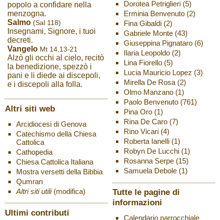
Dorotea Petriglieri
(5)
popolo a confidare nella
Erminia Benvenuto
(2)
menzogna.
Salmo
(Sal 118)
Fina Gibaldi
(2)
Insegnami, Signore, i tuoi
Gabriele Monte
(43)
decreti.
Giuseppina Pignataro
(6)
Vangelo
Mt 14,13-21
Ilaria Leopoldo
(2)
Alzò gli occhi al cielo, recitò
Lina Fiorello
(5)
la benedizione, spezzò i
Lucia Mauricio Lopez
(3)
pani e li diede ai discepoli,
Mirella De Rosa
(2)
e i discepoli alla folla.
Olmo Manzano
(1)
Paolo Benvenuto
(761)
Altri siti web
Pina Oro
(1)
Rina De Caro
(7)
Arcidiocesi di Genova
Rino Vicari
(4)
Catechismo della Chiesa
Roberta Ianelli
(1)
Cattolica
Robyn De Lucchi
(1)
Cathopedia
Rosanna Serpe
(15)
Chiesa Cattolica Italiana
Samuela Debole
(1)
Mostra versetti della Bibbia
Qumran
Altri siti utili
(modifica)
Tutte le pagine di
informazioni
Ultimi contributi
Calendario parrocchiale