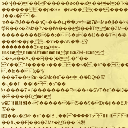
b�>j��)΄��!P�����ԫ��&���;�"k��B
��������p�SVT�(w��ę��!j���
��x�;�-
m��@J����nQ+���պ��כ��7�Ma�jf��J��ͱ4j���Ѳ�
撆R��x�ZMz�7v��IW���/d��ٞ�Тז�c�ZM~�ji�� ߒ��sQz�����Ԡ��DW��3�De�n"��M�+/
��������B��:�-�u��IJ���7j�委
���9��p�=�'m��AN�ޭ�=/
��������B��:�-
�n&������nUf���������q��x�ZM~�
c��
Ϲ�+,&��Ὰܢ��F[��(�1�*"��
ϒ��"J����ԧ�����<�;�b"�� ���"j��
,�!q�� қ�*]/
���؝�2��7�SMc�s"���ޭ�DQ/�应
�ܢ��F_��!� :�s"��
����7`��������F��+�SVT�n"��IJ�
�应����B ��4�
w�D"��IJ�׭�-`������S��9�Dr�ji��EJ߅��gJ�
应��
矁[��x�ZM~�n"��IB؃��!'����Тѕ��+��(m��IK�ʭ�/|
��ϐܢ��F[��x�ZMz�G�� %嬩