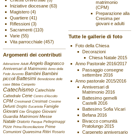
matrimonio
Iniziative diocesane
(63)
(CPM)
Magistero
(4)
Preparazione alla
Quartiere
(41)
Cresima per
giovani e adulti
Riflessioni
(3)
Sacramenti
(110)
Varie
(55)
Tutte le gallerie di foto
Vita parrocchiale
(457)
Foto della Chiesa
Decorazioni
Argomenti dei contributi
Chiesa Natale 2015
Angelo Bagnasco
Anno Pastorale 2016/2017
Adorazione
Adulti
Anniversari di Matrimonio
Anno della
Passaggio consegne
Bambini
Bambini
Fede
Avvento
settembre 2016
Battesimi
piccoli
Benedizione delle
Anno pastorale 2015/2016
case
Bibbia
Campetto
Anniversari di
Catechismo
Catechiste
Matrimonio 2016
Cene
Cattedrale
Centro d'Ascolto
Battesimo gemelli
CPM
Cresimati
Cresimandi
Cresime
Castelli 2016
Defunti
Famiglie
Doglio
Eucaristia
Battesimo Sofia Vicari
Giovani
Gruppo Giovani
Gite
Befana 2016
Guardia
Matrimoni
Messe
Bivacco comunità
Natale
Oratorio
Pellegrinaggi
Pasqua
Pratolungo 2015
Pizze
Prime
Prima Riconciliazione
Ritiri
Carpeneto anniversario
Comunioni
Quaresima
Rosario