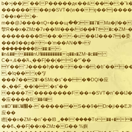
b�>j��)΄��!P�����ԫ��&���;�"k��B
��������p�SVT�(w��ę��!j���
��x�;�-
m��@J����nQ+���պ��כ��7�Ma�jf��J��ͱ4j���Ѳ�
撆R��x�ZMz�7v��IW���/d��ٞ�Тז�c�ZM~�ji�� ߒ��sQz�����Ԡ��DW��3�De�n"��M�+/
��������B��:�-�u��IJ���7j�委
���9��p�=�'m��AN�ޭ�=/
��������B��:�-
�n&������nUf���������q��x�ZM~�
c��
Ϲ�+,&��Ὰܢ��F[��(�1�*"��
ϒ��"J����ԧ�����<�;�b"�� ���"j��
,�!q�� қ�*]/
���؝�2��7�SMc�s"���ޭ�DQ/�应
�ܢ��F_��!� :�s"��
����7`��������F��+�SVT�n"��IJ�
�应����B ��4�
w�D"��IJ�׭�-`������S��9�Dr�ji��EJ߅��gJ�
应��
矁[��x�ZM~�n"��IB؃��!'����Тѕ��+��(m��IK�ʭ�/|
��ϐܢ��F[��x�ZMz�G�� %嬩