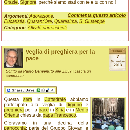
Grazie
,
Signore
, perché siamo stati con te e tu con noi!
Commenta questo articolo
Argomenti
:
Adorazione
,
Eucaristia
,
Quarant'Ore
,
Quaresima
,
S. Giuseppe
Categorie
:
Attività parrocchiali
Veglia di preghiera per la
sabato
7
pace
Settembre
2013
Scritto da
Paolo Benvenuto
alle 23:59 |
Lascia un
commento
Questa
sera
in
Cattedrale
abbiamo
partecipato alla veglia di
digiuno
e
preghiera
per la
pace
in
Siria
e in
Medio
Oriente
chiesta da
papa Francesco
.
C’eravamo in una decina della
parrocchia
: parte del Gruppo Giovani e