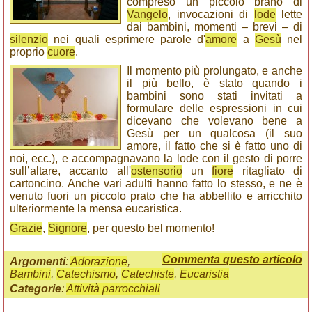
compreso un piccolo brano di
Vangelo
, invocazioni di
lode
lette
dai bambini, momenti – brevi – di
silenzio
nei quali esprimere parole d'
amore
a
Gesù
nel
proprio
cuore
.
Il momento più prolungato, e anche
il più bello, è stato quando i
bambini sono stati invitati a
formulare delle espressioni in cui
dicevano che volevano bene a
Gesù per un qualcosa (il suo
amore, il fatto che si è fatto uno di
noi, ecc.), e accompagnavano la lode con il gesto di porre
sull’altare, accanto all'
ostensorio
un
fiore
ritagliato di
cartoncino. Anche vari adulti hanno fatto lo stesso, e ne è
venuto fuori un piccolo prato che ha abbellito e arricchito
ulteriormente la mensa eucaristica.
Grazie
,
Signore
, per questo bel momento!
Commenta questo articolo
Argomenti
:
Adorazione
,
Bambini
,
Catechismo
,
Catechiste
,
Eucaristia
Categorie
:
Attività parrocchiali