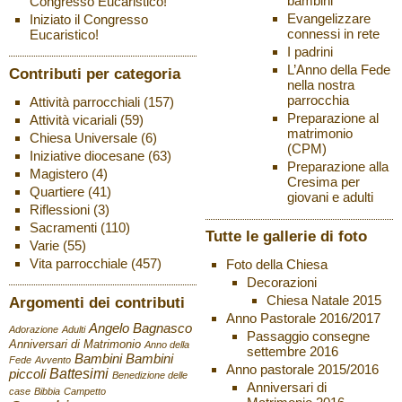
bambini
Congresso Eucaristico!
Evangelizzare
Iniziato il Congresso
connessi in rete
Eucaristico!
I padrini
L’Anno della Fede
Contributi per categoria
nella nostra
parrocchia
Attività parrocchiali
(157)
Preparazione al
Attività vicariali
(59)
matrimonio
Chiesa Universale
(6)
(CPM)
Iniziative diocesane
(63)
Preparazione alla
Magistero
(4)
Cresima per
Quartiere
(41)
giovani e adulti
Riflessioni
(3)
Sacramenti
(110)
Tutte le gallerie di foto
Varie
(55)
Vita parrocchiale
(457)
Foto della Chiesa
Decorazioni
Chiesa Natale 2015
Argomenti dei contributi
Anno Pastorale 2016/2017
Angelo Bagnasco
Adorazione
Adulti
Passaggio consegne
Anniversari di Matrimonio
Anno della
settembre 2016
Bambini
Bambini
Fede
Avvento
Anno pastorale 2015/2016
Battesimi
piccoli
Benedizione delle
Anniversari di
case
Bibbia
Campetto