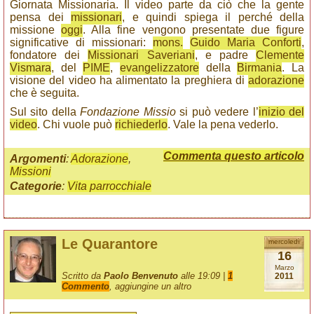
Giornata Missionaria. Il video parte da ciò che la gente
pensa dei
missionari
, e quindi spiega il perché della
missione
oggi
. Alla fine vengono presentate due figure
significative di missionari:
mons.
Guido Maria Conforti
,
fondatore dei
Missionari Saveriani
, e padre
Clemente
Vismara
, del
PIME
,
evangelizzatore
della
Birmania
. La
visione del video ha alimentato la preghiera di
adorazione
che è seguita.
Sul sito della
Fondazione Missio
si può vedere l’
inizio del
video
. Chi vuole può
richiederlo
. Vale la pena vederlo.
Commenta questo articolo
Argomenti
:
Adorazione
,
Missioni
Categorie
:
Vita parrocchiale
Le Quarantore
mercoledì
16
Marzo
Scritto da
Paolo Benvenuto
alle 19:09 |
1
2011
Commento
, aggiungine un altro