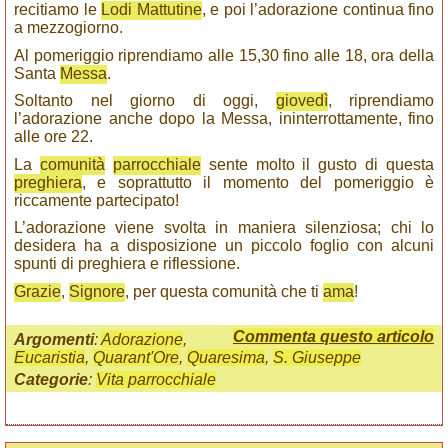
recitiamo le
Lodi Mattutine
, e poi l’adorazione continua fino
a mezzogiorno.
Al pomeriggio riprendiamo alle 15,30 fino alle 18, ora della
Santa
Messa
.
Soltanto nel giorno di oggi,
giovedì
, riprendiamo
l’adorazione anche dopo la Messa, ininterrottamente, fino
alle ore 22.
La
comunità
parrocchiale
sente molto il gusto di questa
preghiera
, e soprattutto il momento del pomeriggio è
riccamente partecipato!
L’adorazione viene svolta in maniera silenziosa; chi lo
desidera ha a disposizione un piccolo foglio con alcuni
spunti di preghiera e riflessione.
Grazie
,
Signore
, per questa comunità che ti
ama
!
Commenta questo articolo
Argomenti
:
Adorazione
,
Eucaristia
,
Quarant'Ore
,
Quaresima
,
S. Giuseppe
Categorie
:
Vita parrocchiale