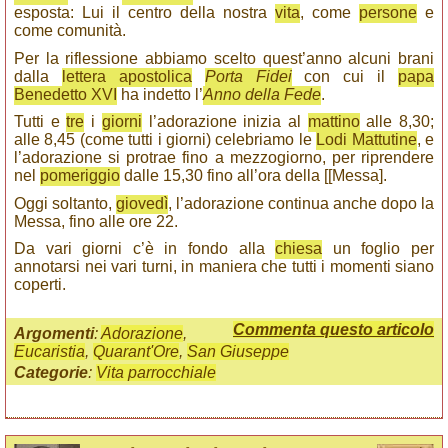
esposta: Lui il centro della nostra
vita
, come
persone
e
come comunità.
Per la riflessione abbiamo scelto quest’anno alcuni brani
dalla
lettera apostolica
Porta Fidei
con cui il
papa
Benedetto XVI
ha indetto l’
Anno della Fede
.
Tutti e
tre
i
giorni
l’adorazione inizia al
mattino
alle 8,30;
alle 8,45 (come tutti i giorni) celebriamo le
Lodi Mattutine
, e
l’adorazione si protrae fino a mezzogiorno, per riprendere
nel
pomeriggio
dalle 15,30 fino all’ora della [[Messa].
Oggi soltanto,
giovedì
, l’adorazione continua anche dopo la
Messa, fino alle ore 22.
Da vari giorni c’è in fondo alla
chiesa
un foglio per
annotarsi nei vari turni, in maniera che tutti i momenti siano
coperti.
Commenta questo articolo
Argomenti
:
Adorazione
,
Eucaristia
,
Quarant'Ore
,
San Giuseppe
Categorie
:
Vita parrocchiale