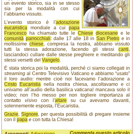
un evento storico, sia in se stesso
sia per la modalità con cui
l’abbiamo vissuto.
L’evento storico è l'
adorazione
eucaristica
mondiale a cui
papa
Francesco
ha chiamato tutte le
Chiese
diocesane
e le
comunità
parrocchiali
: dalle 17 alle 18 in
San Pietro
e in
moltissime
chiese
, compresa la nostra, abbiamo vissuto
tutti la stessa adorazione, facendo gli stessi
canti
,
lasciandoci cullare dalle stesse preghiere e meditando gli
stessi versetti del
Vangelo
.
È stata storica poi la modalità, perché ci siamo collegati in
streaming
al Centro Televisivo Vaticano e abbiamo “usato”
il loro audio: mentre cioè noi facevamo l’adorazione a
Cristo
Eucaristia
nella nostra chiesa, ascoltavamo e ci
univamo all’audio della basilica vaticana! mancava solo il
video; non l’ho messo per non togliere importanza al
contatto
visivo
con l'
altare
su cui avevamo davanti,
solennemente esposta, l’Eucaristia.
Grazie
,
Signore
, per questa possibilità di pregare insieme
con il
papa
e con tutta la Chiesa!
Commenta questo articolo
Argomenti
:
Adorazione
,