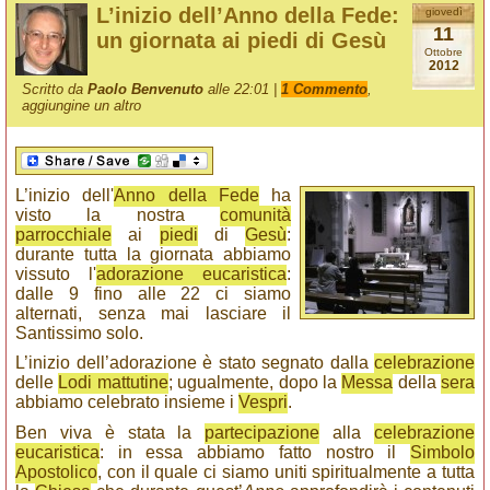
L’inizio dell’Anno della Fede:
giovedì
11
un giornata ai piedi di Gesù
Ottobre
2012
Scritto da
Paolo Benvenuto
alle 22:01 |
1 Commento
,
aggiungine un altro
L’inizio dell'
Anno della Fede
ha
visto la nostra
comunità
parrocchiale
ai
piedi
di
Gesù
:
durante tutta la giornata abbiamo
vissuto l'
adorazione eucaristica
:
dalle 9 fino alle 22 ci siamo
alternati, senza mai lasciare il
Santissimo solo.
L’inizio dell’adorazione è stato segnato dalla
celebrazione
delle
Lodi mattutine
; ugualmente, dopo la
Messa
della
sera
abbiamo celebrato insieme i
Vespri
.
Ben viva è stata la
partecipazione
alla
celebrazione
eucaristica
: in essa abbiamo fatto nostro il
Simbolo
Apostolico
, con il quale ci siamo uniti spiritualmente a tutta