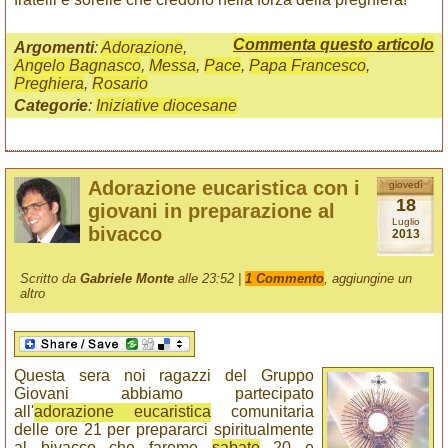
Commenta questo articolo
Argomenti
:
Adorazione
,
Angelo Bagnasco
,
Messa
,
Pace
,
Papa Francesco
,
Preghiera
,
Rosario
Categorie
:
Iniziative diocesane
Adorazione eucaristica con i
giovedì
18
giovani in preparazione al
Luglio
bivacco
2013
Scritto da
Gabriele Monte
alle 23:52 |
1 Commento
, aggiungine un
altro
Questa sera noi ragazzi del Gruppo
Giovani abbiamo partecipato
all'
adorazione eucaristica
comunitaria
delle ore 21 per prepararci spiritualmente
al bivacco che faremo
sabato
20 e