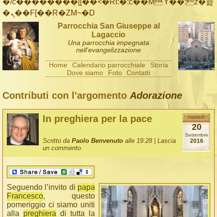
�/c��������[[��<�RI:�:c��MΎ��:z�졾
�ܢ��F[��R�ZM~�D
Parrocchia San Giuseppe al
Lagaccio
Una parrocchia impegnata
nell'evangelizzazione
Home
Calendario parrocchiale
Storia
Dove siamo
Foto
Contatti
Contributi con l'argomento
Adorazione
In preghiera per la pace
martedì
20
Settembre
Scritto da
Paolo Benvenuto
alle 19:28 |
Lascia
2016
un commento
Seguendo l’invito di
papa
Francesco
, questo
pomeriggio ci siamo uniti
alla
preghiera
di tutta la