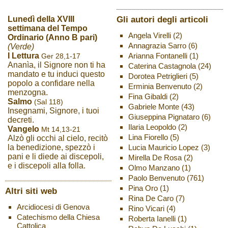
Gli autori degli articoli
Lunedì della XVIII
settimana del Tempo
Angela Virelli
(2)
Ordinario (Anno B pari)
Annagrazia Sarro
(6)
(Verde)
Arianna Fontanelli
(1)
I Lettura
Ger 28,1-17
Ananìa, il Signore non ti ha
Caterina Castagnola
(24)
mandato e tu induci questo
Dorotea Petriglieri
(5)
popolo a confidare nella
Erminia Benvenuto
(2)
menzogna.
Fina Gibaldi
(2)
Salmo
(Sal 118)
Gabriele Monte
(43)
Insegnami, Signore, i tuoi
Giuseppina Pignataro
(6)
decreti.
Ilaria Leopoldo
(2)
Vangelo
Mt 14,13-21
Lina Fiorello
(5)
Alzò gli occhi al cielo, recitò
Lucia Mauricio Lopez
(3)
la benedizione, spezzò i
pani e li diede ai discepoli,
Mirella De Rosa
(2)
e i discepoli alla folla.
Olmo Manzano
(1)
Paolo Benvenuto
(761)
Pina Oro
(1)
Altri siti web
Rina De Caro
(7)
Arcidiocesi di Genova
Rino Vicari
(4)
Catechismo della Chiesa
Roberta Ianelli
(1)
Cattolica