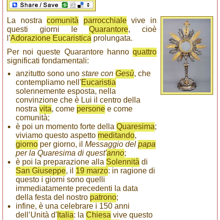
La nostra
comunità
parrocchiale
vive in
questi giorni le
Quarantore
, cioè
l'
Adorazione Eucaristica
prolungata.
Per noi queste Quarantore hanno
quattro
significati fondamentali:
anzitutto sono uno
stare con
Gesù
, che
contempliamo nell'
Eucaristia
solennemente esposta, nella
convinzione che è Lui il centro della
nostra
vita
, come
persone
e come
comunità;
è poi un momento forte della
Quaresima
;
viviamo questo aspetto
meditando
,
giorno
per giorno, il
Messaggio del
papa
per la Quaresima di quest'
anno
;
è poi la preparazione alla
Solennità
di
San Giuseppe
, il
19 marzo
: in ragione di
questo i giorni sono quelli
immediatamente precedenti la data
della festa del nostro
patrono
;
infine, è una celebrare i 150 anni
dell’Unità d'
Italia
: la
Chiesa
vive questo