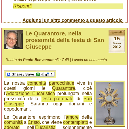
Rispondi
Aggiungi un altro commento a questo articolo
Le Quarantore, nella
giovedì
15
prossimità della festa di San
Marzo
Giuseppe
2012
Scritto da
Paolo Benvenuto
alle 7:49 |
Lascia un commento
La nostra
comunità
parrocchiale
vive in
questi giorni le
Quarantore
, cioè
l'
Adorazione Eucaristica
prolungata nella
prossimità della
festa patronale
di
San
Giuseppe
. Saranno oggi, domani e
dopodomani.
Le Quarantore esprimono l'
amore
della
comunità
a
Cristo
, che viene
contemplato
e
adorato
nell'
Eucaristia
solennemente