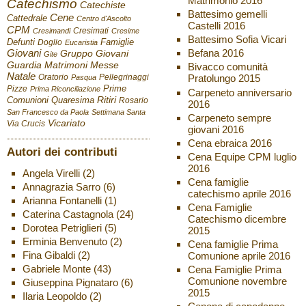
Matrimonio 2016
Catechismo
Catechiste
Battesimo gemelli
Cene
Cattedrale
Centro d'Ascolto
Castelli 2016
CPM
Cresimati
Cresimandi
Cresime
Battesimo Sofia Vicari
Defunti
Famiglie
Doglio
Eucaristia
Giovani
Befana 2016
Gruppo Giovani
Gite
Guardia
Matrimoni
Messe
Bivacco comunità
Natale
Oratorio
Pellegrinaggi
Pratolungo 2015
Pasqua
Pizze
Prime
Prima Riconciliazione
Carpeneto anniversario
Ritiri
Comunioni
Quaresima
Rosario
2016
San Francesco da Paola
Settimana Santa
Carpeneto sempre
Vicariato
Via Crucis
giovani 2016
Cena ebraica 2016
Autori dei contributi
Cena Equipe CPM luglio
2016
Angela Virelli
(2)
Cena famiglie
Annagrazia Sarro
(6)
catechismo aprile 2016
Arianna Fontanelli
(1)
Cena Famiglie
Caterina Castagnola
(24)
Catechismo dicembre
Dorotea Petriglieri
(5)
2015
Erminia Benvenuto
(2)
Cena famiglie Prima
Fina Gibaldi
(2)
Comunione aprile 2016
Gabriele Monte
(43)
Cena Famiglie Prima
Comunione novembre
Giuseppina Pignataro
(6)
2015
Ilaria Leopoldo
(2)