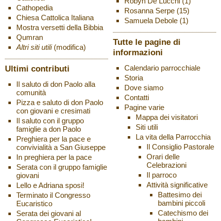
Robyn De Lucchi
(1)
Cathopedia
Rosanna Serpe
(15)
Chiesa Cattolica Italiana
Samuela Debole
(1)
Mostra versetti della Bibbia
Qumran
Tutte le pagine di
Altri siti utili
(modifica)
informazioni
Ultimi contributi
Calendario parrocchiale
Storia
Il saluto di don Paolo alla
Dove siamo
comunità
Contatti
Pizza e saluto di don Paolo
Pagine varie
con giovani e cresimati
Mappa dei visitatori
Il saluto con il gruppo
Siti utili
famiglie a don Paolo
La vita della Parrocchia
Preghiera per la pace e
Il Consiglio Pastorale
convivialità a San Giuseppe
Orari delle
In preghiera per la pace
Celebrazioni
Serata con il gruppo famiglie
Il parroco
giovani
Attività significative
Lello e Adriana sposi!
Battesimo dei
Terminato il Congresso
bambini piccoli
Eucaristico
Catechismo dei
Serata dei giovani al