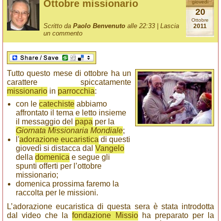
Ottobre missionario
giovedì
20
Ottobre
Scritto da
Paolo Benvenuto
alle 22:33 |
Lascia
2011
un commento
Tutto questo mese di ottobre ha un
carattere spiccatamente
missionario
in
parrocchia
:
con le
catechiste
abbiamo
affrontato il tema e letto insieme
il messaggio del
papa
per la
Giornata Missionaria Mondiale
;
l'
adorazione eucaristica
di questi
giovedì si distacca dal
Vangelo
della
domenica
e segue gli
spunti offerti per l’ottobre
missionario;
domenica prossima faremo la
raccolta per le missioni.
L’adorazione eucaristica di questa sera è stata introdotta
dal video che la
fondazione Missio
ha preparato per la