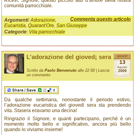
Ricevi, Signore, questo piccolo atto d’amore della nostra
comunità parrocchiale.
Commenta questo articolo
Argomenti
:
Adorazione
,
Eucaristia
,
Quarant'Ore
,
San Giuseppe
Categorie
:
Vita parrocchiale
L’adorazione del gioved¡ sera
giovedì
13
Agosto
Scritto da
Paolo Benvenuto
alle 22:58 |
Lascia
2009
un commento
Da qualche settimana, nonostante il periodo estivo,
l’adorazione eucaristica del giovedì sera sta prendendo
vita. Stasera eravamo una decina!
Ringrazio il Signore, e quanti partecipano, perché è un
momento molto bello e significativo, ancora più bello
quando lo viviamo insieme!