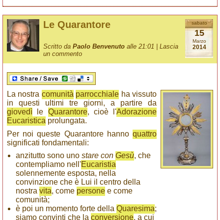
Le Quarantore
sabato
15
Marzo
Scritto da
Paolo Benvenuto
alle 21:01 |
Lascia
2014
un commento
La nostra
comunità
parrocchiale
ha vissuto
in questi ultimi tre giorni, a partire da
giovedì
le
Quarantore
, cioè l'
Adorazione
Eucaristica
prolungata.
Per noi queste Quarantore hanno
quattro
significati fondamentali:
anzitutto sono uno
stare con
Gesù
, che
contempliamo nell'
Eucaristia
solennemente esposta, nella
convinzione che è Lui il centro della
nostra
vita
, come
persone
e come
comunità;
è poi un momento forte della
Quaresima
;
siamo convinti che la
conversione
, a cui