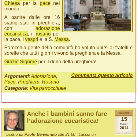
Chiesa
per la
pace
nel
mondo.
A partire dalle ore 16
siamo stati in preghiera,
con l'
adorazione
eucaristica
, il
rosario
per
la pace, i
vespri
e la S.
Messa
.
Parecchia gente della comunità ha voluto unirsi ai fratelli e
sorelle che tutti i giorni vivono la preghiera e la Messa.
Grazie
Signore
per il dono della preghiera!
Commenta questo articolo
Argomenti
:
Adorazione
,
Pace
,
Preghiera
,
Rosario
Categorie
:
Vita parrocchiale
Anche i bambini sanno fare
sabato
15
l’adorazione eucaristica!
Marzo
2014
Scritto da
Paolo Benvenuto
alle 21:08 |
Lascia un