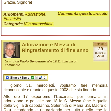
Grazie, Signore!
Commenta questo articolo
Argomenti
:
Adorazione
,
Eucaristia
Categorie
:
Vita parrocchiale
Adorazione e Messa di
lunedì
29
Ringraziamento di fine anno
Dicembre
2008
Scritto da
Paolo Benvenuto
alle 19:11 |
Lascia un
commento
Il giorno 31, mercoledì, vogliamo fare memoria
riconoscente e orante di questo 2008 che sta finendo.
Alle ore 17 esporremo l’Eucaristia per fermarci in
adorazione, e poi alle ore 18 la S. Messa (che è quella
della vigilia di capodanno, Solennità di Maria SS. Madre di
Dio), ricordando e ringraziando per tutto quello che la