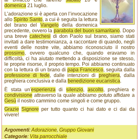
domenica
21 luglio.
L’adorazione si è aperta con l’invocazione
allo
Spirito Santo
, a cui è seguita la lettura
del brano del
Vangelo
della domenica
precedente, ovvero la
parabola del buon samaritano
. Dopo
una breve
catechesi
di don Paolo sul brano, siamo stati
invitati a dare testimonianza, a raccontare di quando, negli
eventi delle nostre vite, abbiamo riconosciuto il nostro
prossimo
, ovvero qualcuno che, quando eravamo in
difficoltà, ci ha aiutato mettendo a disposizione se stesso,
le proprie risorse, il proprio tempo. Poi abbiamo continuato
con la lettura di un brano di
papa Francesco
, seguita dalla
professione di fede
, dalle intenzioni di
preghiera
, dalla
preghiera conclusiva e dalla
benedizione eucaristica
.
È stata un'
esperienza
di
silenzio
,
ascolto
, preghiera e
condivisione
attraverso la quale abbiamo potuto affidare a
Gesù
il nostro cammino come singoli e come gruppo.
Grazie
Signore
per tutto quanto ci hai dato e ci dai da
vivere!
Argomenti
:
Adorazione
,
Gruppo Giovani
Categorie
:
Vita parrocchiale