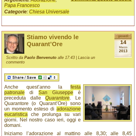
Papa Francesco
Categorie
:
Chiesa Universale
Stiamo vivendo le
giovedì
14
Quarant’Ore
Marzo
2013
Scritto da
Paolo Benvenuto
alle 17:43 |
Lascia un
commento
Anche quest’anno la
festa
patronale
di
San Giuseppe
è
preceduta dalle
Quarantore
. Le
Quarantore (o Quarant’Ore) sono
un momento esteso di
adorazione
eucaristica
che prolunga su vari
giorni. Nel nostro caso ieri, oggi e
domani.
Iniziamo l’adorazione al mattino alle 8,30; alle 8,45