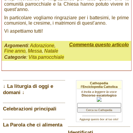
comunità parrocchiale e la Chiesa hanno potuto vivere in
quest’anno.
In particolare vogliamo ringraziare per i battesimi, le prime
comunioni, le cresime, i matrimoni di quest’anno.
Vi aspettiamo tutti!
Commenta questo articolo
Argomenti
:
Adorazione
,
Fine anno
,
Messa
,
Natale
Categorie
:
Vita parrocchiale
Cathopedia
↓ La liturgia di oggi e
l'Enciclopedia Cattolica
domani ↓
ti invita a leggere la voce
Discorso escatologico
Celebrazioni principali
Aggiungi questo
box
al tuo sito!
La Parola che ci alimenta
Identificati