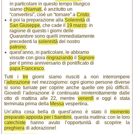
in particolare in questo tempo liturgico
siamo
chiamati
, è anzitutto un
“convertirsi”, cioè un “tornare” a
Cristo
;
è poi la preparazione alla
Solennità
di
San Giuseppe
, che cade il
19 marzo
: in
ragione di questo i giorni delle
Quarantore
sono quelli immediatamente
precedenti la
solennità
del nostro
patrono
;
quest’anno, in particolare, le abbiamo
vissute con gioia
ringraziando
il
Signore
per il primo anniversario di pontificato di
papa Francesco
.
Tutti i
tre
giorni siamo riusciti a non interrompere
l'
adorazione
nel mezzogiorno: ogni giorno persone diverse
si sono turnate per coprire anche quelle ore più difficili.
Giovedì l’adorazione è continuata ininterrottamente dalle
otto di mattina alle 22, mentre
venerdì
e oggi è stata
terminata prima della
Messa
vespertina.
Un’altra cosa bella di quest’anno è stato il
momento
preparato apposta per i bambini
, questa mattina: con le loro
catechiste
hanno avuto l’opportunità di scoprire la
preghiera
di adorazione!