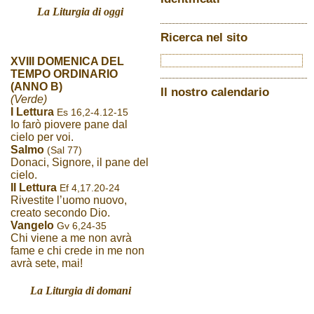
La Liturgia di oggi
Ricerca nel sito
XVIII DOMENICA DEL
TEMPO ORDINARIO
(ANNO B)
Il nostro calendario
(Verde)
I Lettura
Es 16,2-4.12-15
Io farò piovere pane dal
cielo per voi.
Salmo
(Sal 77)
Donaci, Signore, il pane del
cielo.
II Lettura
Ef 4,17.20-24
Rivestite l’uomo nuovo,
creato secondo Dio.
Vangelo
Gv 6,24-35
Chi viene a me non avrà
fame e chi crede in me non
avrà sete, mai!
La Liturgia di domani