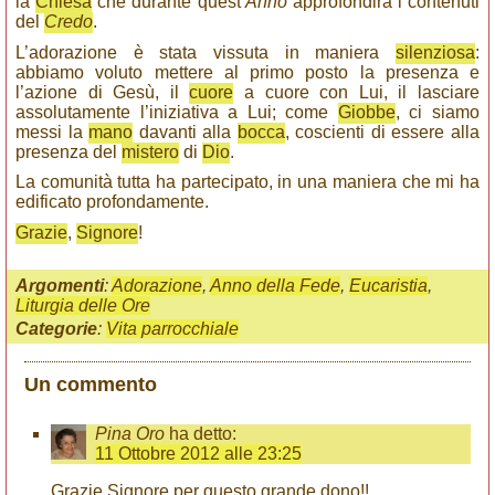
la
Chiesa
che durante quest’
Anno
approfondirà i contenuti
del
Credo
.
L’adorazione è stata vissuta in maniera
silenziosa
:
abbiamo voluto mettere al primo posto la presenza e
l’azione di Gesù, il
cuore
a cuore con Lui, il lasciare
assolutamente l’iniziativa a Lui; come
Giobbe
, ci siamo
messi la
mano
davanti alla
bocca
, coscienti di essere alla
presenza del
mistero
di
Dio
.
La comunità tutta ha partecipato, in una maniera che mi ha
edificato profondamente.
Grazie
,
Signore
!
Argomenti
:
Adorazione
,
Anno della Fede
,
Eucaristia
,
Liturgia delle Ore
Categorie
:
Vita parrocchiale
Un commento
Pina Oro
ha detto:
11 Ottobre 2012 alle 23:25
Grazie Signore per questo grande dono!!