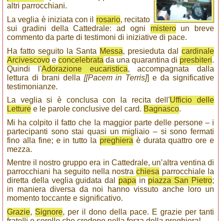
altri parrocchiani.
La veglia è iniziata con il
rosario
, recitato
sui gradini della Cattedrale: ad ogni
mistero
un breve
commento da parte di testimoni di iniziative di pace.
Ha fatto seguito la Santa
Messa
, presieduta dal
cardinale
Arcivescovo
e
concelebrata
da una quarantina di
presbiteri
.
Quindi l'
Adorazione eucaristica
, accompagnata dalla
lettura di brani della
[[Pacem in Terris]
] e da significative
testimonianze.
La veglia si è conclusa con la recita dell'
Ufficio delle
Letture
e le parole conclusive del card.
Bagnasco
.
Mi ha colpito il fatto che la maggior parte delle persone – i
partecipanti sono stai quasi un migliaio – si sono fermati
fino alla fine; e in tutto la
preghiera
è durata quattro ore e
mezza.
Mentre il nostro gruppo era in Cattedrale, un’altra ventina di
parrocchiani ha seguito nella nostra
chiesa
parrocchiale la
diretta della veglia guidata dal
papa
in
piazza San Pietro
;
in maniera diversa da noi hanno vissuto anche loro un
momento toccante e significativo.
Grazie
,
Signore
, per il dono della pace. E grazie per tanti
fratelli e sorelle che credono nella forza della preghiera!