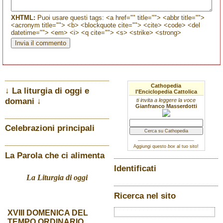
XHTML:
Puoi usare questi tags: <a href="" title=""> <abbr title="">
<acronym title=""> <b> <blockquote cite=""> <cite> <code> <del
datetime=""> <em> <i> <q cite=""> <s> <strike> <strong>
Cathopedia
↓ La liturgia di oggi e
l'Enciclopedia Cattolica
domani ↓
ti invita a leggere la voce
Gianfranco Masserdotti
Celebrazioni principali
Aggiungi questo
box
al tuo sito!
La Parola che ci alimenta
Identificati
La Liturgia di oggi
Ricerca nel sito
XVIII DOMENICA DEL
TEMPO ORDINARIO