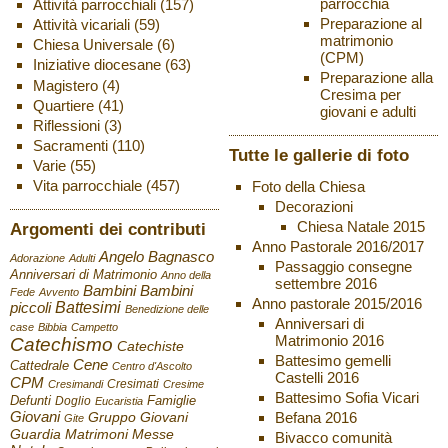
parrocchia
Attività parrocchiali
(157)
Preparazione al
Attività vicariali
(59)
matrimonio
Chiesa Universale
(6)
(CPM)
Iniziative diocesane
(63)
Preparazione alla
Magistero
(4)
Cresima per
Quartiere
(41)
giovani e adulti
Riflessioni
(3)
Sacramenti
(110)
Tutte le gallerie di foto
Varie
(55)
Vita parrocchiale
(457)
Foto della Chiesa
Decorazioni
Chiesa Natale 2015
Argomenti dei contributi
Anno Pastorale 2016/2017
Angelo Bagnasco
Adorazione
Adulti
Passaggio consegne
Anniversari di Matrimonio
Anno della
settembre 2016
Bambini
Bambini
Fede
Avvento
Anno pastorale 2015/2016
Battesimi
piccoli
Benedizione delle
Anniversari di
case
Bibbia
Campetto
Matrimonio 2016
Catechismo
Catechiste
Battesimo gemelli
Cene
Cattedrale
Centro d'Ascolto
Castelli 2016
CPM
Cresimati
Cresimandi
Cresime
Battesimo Sofia Vicari
Defunti
Famiglie
Doglio
Eucaristia
Giovani
Befana 2016
Gruppo Giovani
Gite
Guardia
Matrimoni
Messe
Bivacco comunità