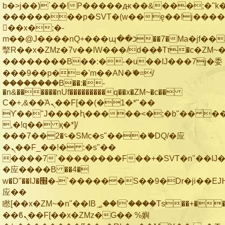
b�>j��)΄��!P�����ԫ��&���;�"k��B
��������p�SVT�(w��ę��!j���
��x�;�-
m��@J����nQ+���պ��כ��7�Ma�jf��J��ͱ4j���Ѳ�
撆R��x�ZMz�7v��IW���/d��ٞ�Тז�c�ZM~�ji�� ߒ��sQz�����Ԡ��DW��3�De�n"��M�+/
��������B��:�-�u��IJ���7j�委
���9��p�=�'m��AN�ޭ�=/
��������B��:�-
�n&������nUf���������q��x�ZM~�
c��
Ϲ�+,&��Ὰܢ��F[��(�1�*"��
ϒ��"J����ԧ�����<�;�b"�� ���"j��
,�!q�� қ�*]/
���؝�2��7�SMc�s"���ޭ�DQ/�应
�ܢ��F_��!� :�s"��
����7`��������F��+�SVT�n"��IJ�
�应����B ��4�
w�D"��IJ�׭�-`������S��9�Dr�ji��EJ߅��gJ�
应��
矁[��x�ZM~�n"��IB؃��!'����Тѕ��+��(m��IK�ʭ�/|
��ϐܢ��F[��x�ZMz�G�� %嬩