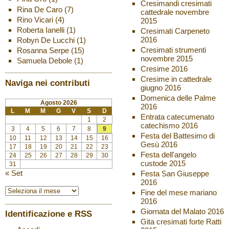
Cresimandi cresimati
Rina De Caro
(7)
cattedrale novembre
Rino Vicari
(4)
2015
Roberta Ianelli
(1)
Cresimati Carpeneto
2016
Robyn De Lucchi
(1)
Cresimati strumenti
Rosanna Serpe
(15)
novembre 2015
Samuela Debole
(1)
Cresime 2016
Cresime in cattedrale
Naviga nei contributi
giugno 2016
Domenica delle Palme
Agosto 2026
2016
L
M
M
G
V
S
D
Entrata catecumenato
1
2
catechismo 2016
3
4
5
6
7
8
9
Festa del Battesimo di
10
11
12
13
14
15
16
Gesù 2016
17
18
19
20
21
22
23
Festa dell'angelo
24
25
26
27
28
29
30
custode 2015
31
« Set
Festa San Giuseppe
2016
Fine del mese mariano
2016
Giornata del Malato 2016
Identificazione e RSS
Gita cresimati forte Ratti