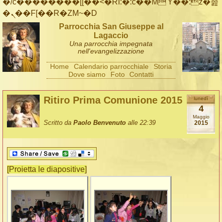
�/c��������[[��<�RI:�:c��MΎ��:z�졾
�ܢ��F[��R�ZM~�D
Parrocchia San Giuseppe al
Lagaccio
Una parrocchia impegnata
nell'evangelizzazione
Home
Calendario parrocchiale
Storia
Dove siamo
Foto
Contatti
Ritiro Prima Comunione 2015
lunedì
4
Maggio
Scritto da
Paolo Benvenuto
alle 22:39
2015
[Proietta le diapositive]