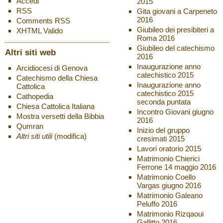
Accedi
2015
RSS
Gita giovani a Carpeneto
2016
Comments
RSS
Giubileo dei presibiteri a
XHTML
Valido
Roma 2016
Giubileo del catechismo
Altri siti web
2016
Inaugurazione anno
Arcidiocesi di Genova
catechistico 2015
Catechismo della Chiesa
Inaugurazione anno
Cattolica
catechistico 2015
Cathopedia
seconda puntata
Chiesa Cattolica Italiana
Incontro Giovani giugno
Mostra versetti della Bibbia
2016
Qumran
Inizio del gruppo
Altri siti utili
(modifica)
cresimati 2015
Lavori oratorio 2015
Matrimonio Chierici
Ferrone 14 maggio 2016
Matrimonio Coello
Vargas giugno 2016
Matrimonio Galeano
Peluffo 2016
Matrimonio Rizqaoui
Gallitto 2016