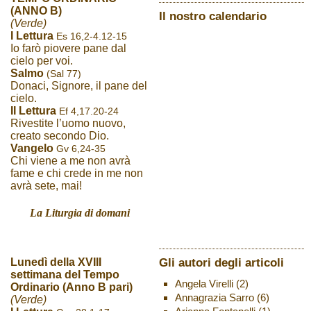
(ANNO B)
Il nostro calendario
(Verde)
I Lettura
Es 16,2-4.12-15
Io farò piovere pane dal
cielo per voi.
Salmo
(Sal 77)
Donaci, Signore, il pane del
cielo.
II Lettura
Ef 4,17.20-24
Rivestite l’uomo nuovo,
creato secondo Dio.
Vangelo
Gv 6,24-35
Chi viene a me non avrà
fame e chi crede in me non
avrà sete, mai!
La Liturgia di domani
Gli autori degli articoli
Lunedì della XVIII
settimana del Tempo
Angela Virelli
(2)
Ordinario (Anno B pari)
Annagrazia Sarro
(6)
(Verde)