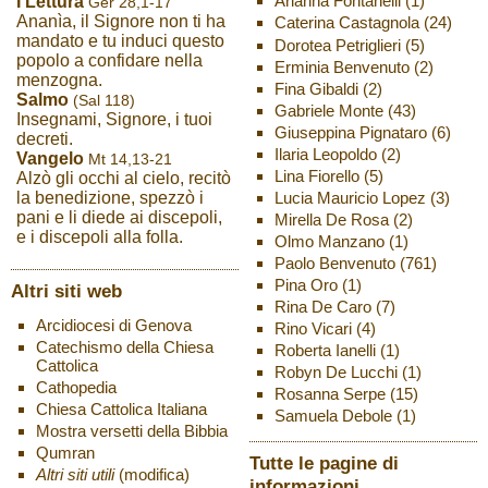
Arianna Fontanelli
(1)
I Lettura
Ger 28,1-17
Ananìa, il Signore non ti ha
Caterina Castagnola
(24)
mandato e tu induci questo
Dorotea Petriglieri
(5)
popolo a confidare nella
Erminia Benvenuto
(2)
menzogna.
Fina Gibaldi
(2)
Salmo
(Sal 118)
Gabriele Monte
(43)
Insegnami, Signore, i tuoi
Giuseppina Pignataro
(6)
decreti.
Ilaria Leopoldo
(2)
Vangelo
Mt 14,13-21
Lina Fiorello
(5)
Alzò gli occhi al cielo, recitò
Lucia Mauricio Lopez
(3)
la benedizione, spezzò i
pani e li diede ai discepoli,
Mirella De Rosa
(2)
e i discepoli alla folla.
Olmo Manzano
(1)
Paolo Benvenuto
(761)
Pina Oro
(1)
Altri siti web
Rina De Caro
(7)
Arcidiocesi di Genova
Rino Vicari
(4)
Catechismo della Chiesa
Roberta Ianelli
(1)
Cattolica
Robyn De Lucchi
(1)
Cathopedia
Rosanna Serpe
(15)
Chiesa Cattolica Italiana
Samuela Debole
(1)
Mostra versetti della Bibbia
Qumran
Tutte le pagine di
Altri siti utili
(modifica)
informazioni