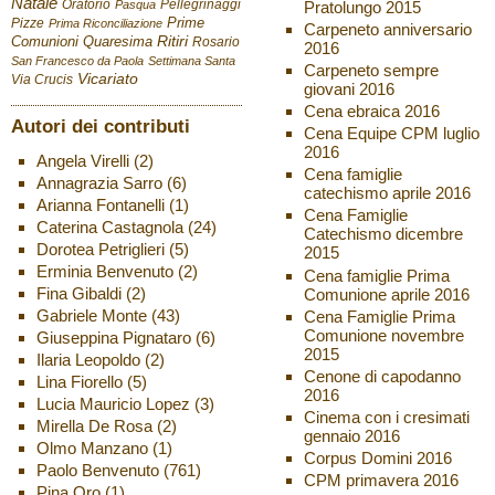
Natale
Oratorio
Pellegrinaggi
Pratolungo 2015
Pasqua
Pizze
Prime
Prima Riconciliazione
Carpeneto anniversario
Ritiri
Comunioni
Quaresima
Rosario
2016
San Francesco da Paola
Settimana Santa
Carpeneto sempre
Vicariato
Via Crucis
giovani 2016
Cena ebraica 2016
Autori dei contributi
Cena Equipe CPM luglio
2016
Angela Virelli
(2)
Cena famiglie
Annagrazia Sarro
(6)
catechismo aprile 2016
Arianna Fontanelli
(1)
Cena Famiglie
Caterina Castagnola
(24)
Catechismo dicembre
Dorotea Petriglieri
(5)
2015
Erminia Benvenuto
(2)
Cena famiglie Prima
Fina Gibaldi
(2)
Comunione aprile 2016
Gabriele Monte
(43)
Cena Famiglie Prima
Comunione novembre
Giuseppina Pignataro
(6)
2015
Ilaria Leopoldo
(2)
Cenone di capodanno
Lina Fiorello
(5)
2016
Lucia Mauricio Lopez
(3)
Cinema con i cresimati
Mirella De Rosa
(2)
gennaio 2016
Olmo Manzano
(1)
Corpus Domini 2016
Paolo Benvenuto
(761)
CPM primavera 2016
Pina Oro
(1)