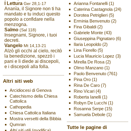
Arianna Fontanelli
(1)
I Lettura
Ger 28,1-17
Ananìa, il Signore non ti ha
Caterina Castagnola
(24)
mandato e tu induci questo
Dorotea Petriglieri
(5)
popolo a confidare nella
Erminia Benvenuto
(2)
menzogna.
Fina Gibaldi
(2)
Salmo
(Sal 118)
Gabriele Monte
(43)
Insegnami, Signore, i tuoi
Giuseppina Pignataro
(6)
decreti.
Ilaria Leopoldo
(2)
Vangelo
Mt 14,13-21
Lina Fiorello
(5)
Alzò gli occhi al cielo, recitò
Lucia Mauricio Lopez
(3)
la benedizione, spezzò i
pani e li diede ai discepoli,
Mirella De Rosa
(2)
e i discepoli alla folla.
Olmo Manzano
(1)
Paolo Benvenuto
(761)
Pina Oro
(1)
Altri siti web
Rina De Caro
(7)
Arcidiocesi di Genova
Rino Vicari
(4)
Catechismo della Chiesa
Roberta Ianelli
(1)
Cattolica
Robyn De Lucchi
(1)
Cathopedia
Rosanna Serpe
(15)
Chiesa Cattolica Italiana
Samuela Debole
(1)
Mostra versetti della Bibbia
Qumran
Tutte le pagine di
Altri siti utili
(modifica)