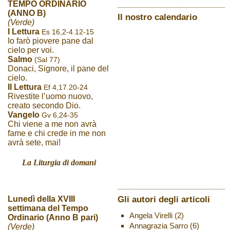
TEMPO ORDINARIO
(ANNO B)
Il nostro calendario
(Verde)
I Lettura
Es 16,2-4.12-15
Io farò piovere pane dal
cielo per voi.
Salmo
(Sal 77)
Donaci, Signore, il pane del
cielo.
II Lettura
Ef 4,17.20-24
Rivestite l’uomo nuovo,
creato secondo Dio.
Vangelo
Gv 6,24-35
Chi viene a me non avrà
fame e chi crede in me non
avrà sete, mai!
La Liturgia di domani
Gli autori degli articoli
Lunedì della XVIII
settimana del Tempo
Angela Virelli
(2)
Ordinario (Anno B pari)
Annagrazia Sarro
(6)
(Verde)