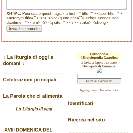
XHTML:
Puoi usare questi tags: <a href="" title=""> <abbr title="">
<acronym title=""> <b> <blockquote cite=""> <cite> <code> <del
datetime=""> <em> <i> <q cite=""> <s> <strike> <strong>
Cathopedia
↓ La liturgia di oggi e
l'Enciclopedia Cattolica
domani ↓
ti invita a leggere la voce
Discepoli di Emmaus
Celebrazioni principali
Aggiungi questo
box
al tuo sito!
La Parola che ci alimenta
Identificati
La Liturgia di oggi
Ricerca nel sito
XVIII DOMENICA DEL