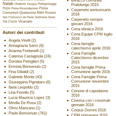
Bivacco comunità
Natale
Oratorio
Pellegrinaggi
Pratolungo 2015
Pasqua
Pizze
Prime
Prima Riconciliazione
Carpeneto anniversario
Ritiri
Comunioni
Quaresima
Rosario
2016
San Francesco da Paola
Settimana Santa
Carpeneto sempre
Vicariato
Via Crucis
giovani 2016
Cena ebraica 2016
Autori dei contributi
Cena Equipe CPM luglio
2016
Angela Virelli
(2)
Cena famiglie
Annagrazia Sarro
(6)
catechismo aprile 2016
Arianna Fontanelli
(1)
Cena Famiglie
Caterina Castagnola
(24)
Catechismo dicembre
Dorotea Petriglieri
(5)
2015
Erminia Benvenuto
(2)
Cena famiglie Prima
Fina Gibaldi
(2)
Comunione aprile 2016
Gabriele Monte
(43)
Cena Famiglie Prima
Comunione novembre
Giuseppina Pignataro
(6)
2015
Ilaria Leopoldo
(2)
Cenone di capodanno
Lina Fiorello
(5)
2016
Lucia Mauricio Lopez
(3)
Cinema con i cresimati
Mirella De Rosa
(2)
gennaio 2016
Olmo Manzano
(1)
Corpus Domini 2016
Paolo Benvenuto
(761)
CPM primavera 2016