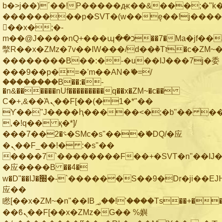
b�>j��)΄��!P�����ԫ��&���;�"k��B
��������p�SVT�(w��ę��!j���
��x�;�-
m��@J����nQ+���պ��כ��7�Ma�jf��J��ͱ4j���Ѳ�
撆R��x�ZMz�7v��IW���/d��ٞ�Тז�c�ZM~�ji�� ߒ��sQz�����Ԡ��DW��3�De�n"��M�+/
��������B��:�-�u��IJ���7j�委
���9��p�=�'m��AN�ޭ�=/
��������B��:�-
�n&������nUf���������q��x�ZM~�
c��
Ϲ�+,&��Ὰܢ��F[��(�1�*"��
ϒ��"J����ԧ�����<�;�b"�� ���"j��
,�!q�� қ�*]/
���؝�2��7�SMc�s"���ޭ�DQ/�应
�ܢ��F_��!� :�s"��
����7`��������F��+�SVT�n"��IJ�
�应����B ��4�
w�D"��IJ�׭�-`������S��9�Dr�ji��EJ߅��gJ�
应��
矁[��x�ZM~�n"��IB؃��!'����Тѕ��+��(m��IK�ʭ�/|
��ϐܢ��F[��x�ZMz�G�� %嬩