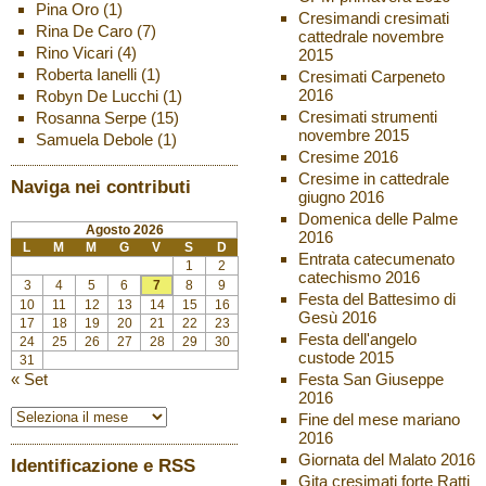
Pina Oro
(1)
Cresimandi cresimati
Rina De Caro
(7)
cattedrale novembre
Rino Vicari
(4)
2015
Roberta Ianelli
(1)
Cresimati Carpeneto
2016
Robyn De Lucchi
(1)
Cresimati strumenti
Rosanna Serpe
(15)
novembre 2015
Samuela Debole
(1)
Cresime 2016
Cresime in cattedrale
Naviga nei contributi
giugno 2016
Domenica delle Palme
Agosto 2026
2016
L
M
M
G
V
S
D
Entrata catecumenato
1
2
catechismo 2016
3
4
5
6
7
8
9
Festa del Battesimo di
10
11
12
13
14
15
16
Gesù 2016
17
18
19
20
21
22
23
Festa dell'angelo
24
25
26
27
28
29
30
custode 2015
31
« Set
Festa San Giuseppe
2016
Fine del mese mariano
2016
Giornata del Malato 2016
Identificazione e RSS
Gita cresimati forte Ratti