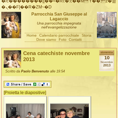
�/c��������[[��<�RI:�:c��MΎ��:z�졾
�ܢ��F[��R�ZM~�D
Parrocchia San Giuseppe al
Lagaccio
Una parrocchia impegnata
nell'evangelizzazione
Home
Calendario parrocchiale
Storia
Dove siamo
Foto
Contatti
Cena catechiste novembre
domenica
10
2013
Novembre
2013
Scritto da
Paolo Benvenuto
alle 19:54
[Proietta le diapositive]