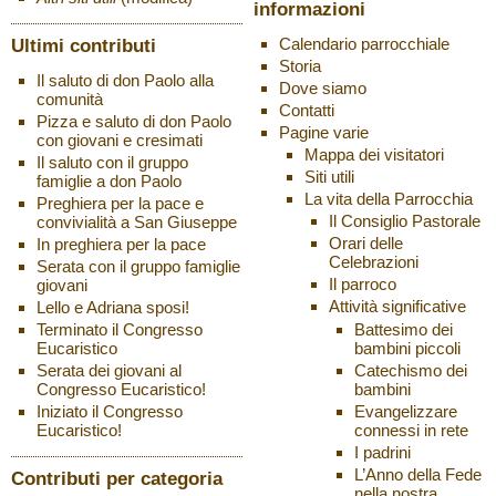
informazioni
Ultimi contributi
Calendario parrocchiale
Storia
Il saluto di don Paolo alla
Dove siamo
comunità
Contatti
Pizza e saluto di don Paolo
Pagine varie
con giovani e cresimati
Mappa dei visitatori
Il saluto con il gruppo
Siti utili
famiglie a don Paolo
La vita della Parrocchia
Preghiera per la pace e
Il Consiglio Pastorale
convivialità a San Giuseppe
Orari delle
In preghiera per la pace
Celebrazioni
Serata con il gruppo famiglie
Il parroco
giovani
Attività significative
Lello e Adriana sposi!
Battesimo dei
Terminato il Congresso
bambini piccoli
Eucaristico
Catechismo dei
Serata dei giovani al
bambini
Congresso Eucaristico!
Evangelizzare
Iniziato il Congresso
connessi in rete
Eucaristico!
I padrini
L’Anno della Fede
Contributi per categoria
nella nostra