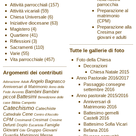
parrocchia
Attività parrocchiali
(157)
Preparazione al
Attività vicariali
(59)
matrimonio
Chiesa Universale
(6)
(CPM)
Iniziative diocesane
(63)
Preparazione alla
Magistero
(4)
Cresima per
Quartiere
(41)
giovani e adulti
Riflessioni
(3)
Sacramenti
(110)
Tutte le gallerie di foto
Varie
(55)
Vita parrocchiale
(457)
Foto della Chiesa
Decorazioni
Chiesa Natale 2015
Argomenti dei contributi
Anno Pastorale 2016/2017
Angelo Bagnasco
Adorazione
Adulti
Passaggio consegne
Anniversari di Matrimonio
Anno della
settembre 2016
Bambini
Bambini
Fede
Avvento
Anno pastorale 2015/2016
Battesimi
piccoli
Benedizione delle
Anniversari di
case
Bibbia
Campetto
Matrimonio 2016
Catechismo
Catechiste
Battesimo gemelli
Cene
Cattedrale
Centro d'Ascolto
Castelli 2016
CPM
Cresimati
Cresimandi
Cresime
Battesimo Sofia Vicari
Defunti
Famiglie
Doglio
Eucaristia
Giovani
Befana 2016
Gruppo Giovani
Gite
Guardia
Matrimoni
Messe