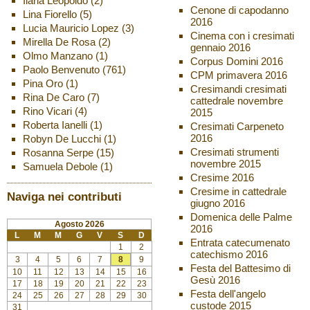
Ilaria Leopoldo
(2)
Cenone di capodanno
Lina Fiorello
(5)
2016
Lucia Mauricio Lopez
(3)
Cinema con i cresimati
Mirella De Rosa
(2)
gennaio 2016
Olmo Manzano
(1)
Corpus Domini 2016
Paolo Benvenuto
(761)
CPM primavera 2016
Pina Oro
(1)
Cresimandi cresimati
Rina De Caro
(7)
cattedrale novembre
Rino Vicari
(4)
2015
Roberta Ianelli
(1)
Cresimati Carpeneto
2016
Robyn De Lucchi
(1)
Cresimati strumenti
Rosanna Serpe
(15)
novembre 2015
Samuela Debole
(1)
Cresime 2016
Cresime in cattedrale
Naviga nei contributi
giugno 2016
Domenica delle Palme
Agosto 2026
2016
L
M
M
G
V
S
D
Entrata catecumenato
1
2
catechismo 2016
3
4
5
6
7
8
9
Festa del Battesimo di
10
11
12
13
14
15
16
Gesù 2016
17
18
19
20
21
22
23
Festa dell'angelo
24
25
26
27
28
29
30
custode 2015
31