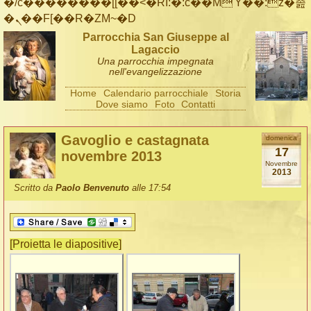
�/c��������[[��<�RI:�:c��MΎ��:z�졾
�ܢ��F[��R�ZM~�D
Parrocchia San Giuseppe al
Lagaccio
Una parrocchia impegnata
nell'evangelizzazione
Home
Calendario parrocchiale
Storia
Dove siamo
Foto
Contatti
Gavoglio e castagnata
domenica
17
novembre 2013
Novembre
2013
Scritto da
Paolo Benvenuto
alle 17:54
[Proietta le diapositive]