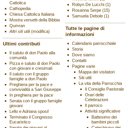
Cattolica
Robyn De Lucchi
(1)
Cathopedia
Rosanna Serpe
(15)
Chiesa Cattolica Italiana
Samuela Debole
(1)
Mostra versetti della Bibbia
Qumran
Tutte le pagine di
Altri siti utili
(modifica)
informazioni
Ultimi contributi
Calendario parrocchiale
Storia
Il saluto di don Paolo alla
Dove siamo
comunità
Contatti
Pizza e saluto di don Paolo
Pagine varie
con giovani e cresimati
Mappa dei visitatori
Il saluto con il gruppo
Siti utili
famiglie a don Paolo
La vita della Parrocchia
Preghiera per la pace e
Il Consiglio Pastorale
convivialità a San Giuseppe
Orari delle
In preghiera per la pace
Celebrazioni
Serata con il gruppo famiglie
Il parroco
giovani
Attività significative
Lello e Adriana sposi!
Battesimo dei
Terminato il Congresso
bambini piccoli
Eucaristico
Catechismo dei
Serata dei giovani al