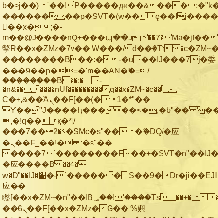
b�>j��)΄��!P�����ԫ��&���;�"k��B
��������p�SVT�(w��ę��!j���
��x�;�-
m��@J����nQ+���պ��כ��7�Ma�jf��J��ͱ4j���Ѳ�
撆R��x�ZMz�7v��IW���/d��ٞ�Тז�c�ZM~�ji�� ߒ��sQz�����Ԡ��DW��3�De�n"��M�+/
��������B��:�-�u��IJ���7j�委
���9��p�=�'m��AN�ޭ�=/
��������B��:�-
�n&������nUf���������q��x�ZM~�
c��
Ϲ�+,&��Ὰܢ��F[��(�1�*"��
ϒ��"J����ԧ�����<�;�b"�� ���"j��
,�!q�� қ�*]/
���؝�2��7�SMc�s"���ޭ�DQ/�应
�ܢ��F_��!� :�s"��
����7`��������F��+�SVT�n"��IJ�
�应����B ��4�
w�D"��IJ�׭�-`������S��9�Dr�ji��EJ߅��gJ�
应��
矁[��x�ZM~�n"��IB؃��!'����Тѕ��+��(m��IK�ʭ�/|
��ϐܢ��F[��x�ZMz�G�� %嬩