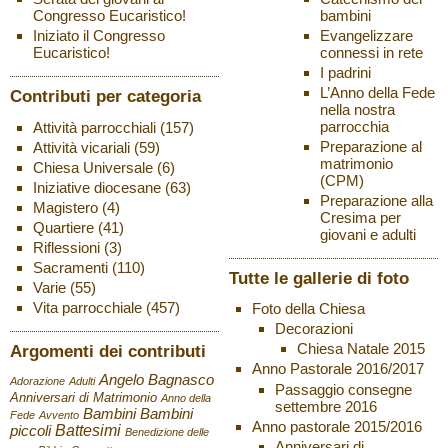
bambini
Congresso Eucaristico!
Evangelizzare
Iniziato il Congresso
connessi in rete
Eucaristico!
I padrini
L’Anno della Fede
Contributi per categoria
nella nostra
parrocchia
Attività parrocchiali
(157)
Preparazione al
Attività vicariali
(59)
matrimonio
Chiesa Universale
(6)
(CPM)
Iniziative diocesane
(63)
Preparazione alla
Magistero
(4)
Cresima per
Quartiere
(41)
giovani e adulti
Riflessioni
(3)
Sacramenti
(110)
Tutte le gallerie di foto
Varie
(55)
Vita parrocchiale
(457)
Foto della Chiesa
Decorazioni
Chiesa Natale 2015
Argomenti dei contributi
Anno Pastorale 2016/2017
Angelo Bagnasco
Adorazione
Adulti
Passaggio consegne
Anniversari di Matrimonio
Anno della
settembre 2016
Bambini
Bambini
Fede
Avvento
Anno pastorale 2015/2016
Battesimi
piccoli
Benedizione delle
Anniversari di