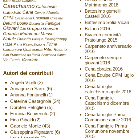
case
Bibbia
Campetto
Matrimonio 2016
Catechismo
Catechiste
Battesimo gemelli
Cene
Cattedrale
Centro d'Ascolto
Castelli 2016
CPM
Cresimati
Cresimandi
Cresime
Battesimo Sofia Vicari
Defunti
Famiglie
Doglio
Eucaristia
Giovani
Befana 2016
Gruppo Giovani
Gite
Guardia
Matrimoni
Messe
Bivacco comunità
Natale
Oratorio
Pellegrinaggi
Pratolungo 2015
Pasqua
Pizze
Prime
Prima Riconciliazione
Carpeneto anniversario
Ritiri
Comunioni
Quaresima
Rosario
2016
San Francesco da Paola
Settimana Santa
Carpeneto sempre
Vicariato
Via Crucis
giovani 2016
Cena ebraica 2016
Autori dei contributi
Cena Equipe CPM luglio
2016
Angela Virelli
(2)
Cena famiglie
Annagrazia Sarro
(6)
catechismo aprile 2016
Arianna Fontanelli
(1)
Cena Famiglie
Caterina Castagnola
(24)
Catechismo dicembre
Dorotea Petriglieri
(5)
2015
Erminia Benvenuto
(2)
Cena famiglie Prima
Fina Gibaldi
(2)
Comunione aprile 2016
Gabriele Monte
(43)
Cena Famiglie Prima
Comunione novembre
Giuseppina Pignataro
(6)
2015