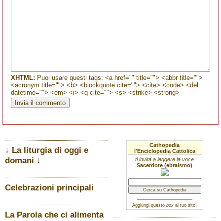
XHTML:
Puoi usare questi tags: <a href="" title=""> <abbr title="">
<acronym title=""> <b> <blockquote cite=""> <cite> <code> <del
datetime=""> <em> <i> <q cite=""> <s> <strike> <strong>
Cathopedia
↓ La liturgia di oggi e
l'Enciclopedia Cattolica
domani ↓
ti invita a leggere la voce
Sacerdote (ebraismo)
Celebrazioni principali
Aggiungi questo
box
al tuo sito!
La Parola che ci alimenta