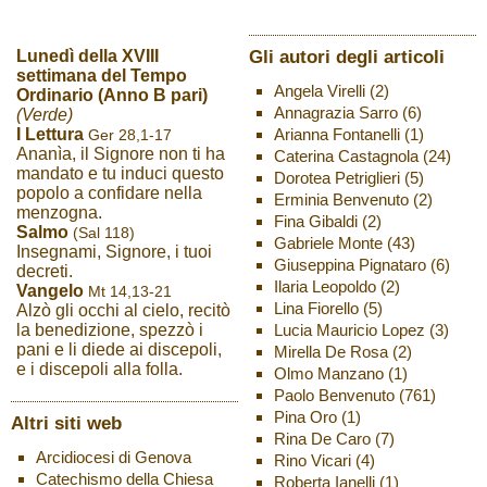
Gli autori degli articoli
Lunedì della XVIII
settimana del Tempo
Angela Virelli
(2)
Ordinario (Anno B pari)
Annagrazia Sarro
(6)
(Verde)
Arianna Fontanelli
(1)
I Lettura
Ger 28,1-17
Ananìa, il Signore non ti ha
Caterina Castagnola
(24)
mandato e tu induci questo
Dorotea Petriglieri
(5)
popolo a confidare nella
Erminia Benvenuto
(2)
menzogna.
Fina Gibaldi
(2)
Salmo
(Sal 118)
Gabriele Monte
(43)
Insegnami, Signore, i tuoi
Giuseppina Pignataro
(6)
decreti.
Ilaria Leopoldo
(2)
Vangelo
Mt 14,13-21
Lina Fiorello
(5)
Alzò gli occhi al cielo, recitò
Lucia Mauricio Lopez
(3)
la benedizione, spezzò i
pani e li diede ai discepoli,
Mirella De Rosa
(2)
e i discepoli alla folla.
Olmo Manzano
(1)
Paolo Benvenuto
(761)
Pina Oro
(1)
Altri siti web
Rina De Caro
(7)
Arcidiocesi di Genova
Rino Vicari
(4)
Catechismo della Chiesa
Roberta Ianelli
(1)