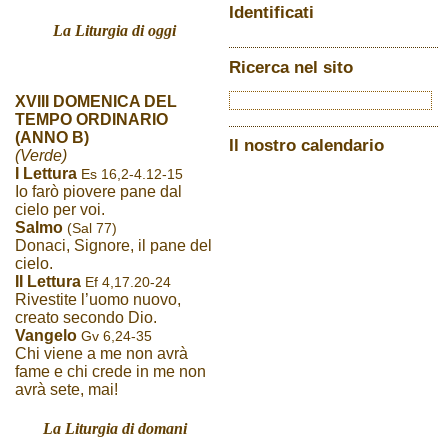
Identificati
La Liturgia di oggi
Ricerca nel sito
XVIII DOMENICA DEL
TEMPO ORDINARIO
(ANNO B)
Il nostro calendario
(Verde)
I Lettura
Es 16,2-4.12-15
Io farò piovere pane dal
cielo per voi.
Salmo
(Sal 77)
Donaci, Signore, il pane del
cielo.
II Lettura
Ef 4,17.20-24
Rivestite l’uomo nuovo,
creato secondo Dio.
Vangelo
Gv 6,24-35
Chi viene a me non avrà
fame e chi crede in me non
avrà sete, mai!
La Liturgia di domani