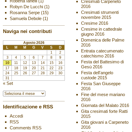
Roberta Ianelli
(1)
Cresimati Carpeneto
2016
Robyn De Lucchi
(1)
Cresimati strumenti
Rosanna Serpe
(15)
novembre 2015
Samuela Debole
(1)
Cresime 2016
Cresime in cattedrale
Naviga nei contributi
giugno 2016
Domenica delle Palme
Agosto 2026
2016
L
M
M
G
V
S
D
Entrata catecumenato
1
2
catechismo 2016
3
4
5
6
7
8
9
Festa del Battesimo di
10
11
12
13
14
15
16
Gesù 2016
17
18
19
20
21
22
23
Festa dell'angelo
24
25
26
27
28
29
30
custode 2015
31
« Set
Festa San Giuseppe
2016
Fine del mese mariano
2016
Giornata del Malato 2016
Identificazione e RSS
Gita cresimati forte Ratti
Accedi
2015
RSS
Gita giovani a Carpeneto
2016
Comments
RSS