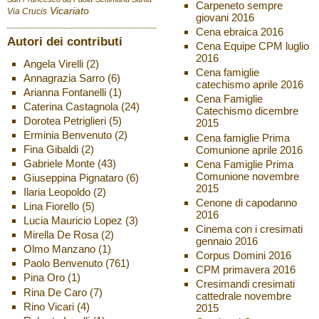
Carpeneto sempre
Vicariato
Via Crucis
giovani 2016
Cena ebraica 2016
Autori dei contributi
Cena Equipe CPM luglio
2016
Angela Virelli
(2)
Cena famiglie
Annagrazia Sarro
(6)
catechismo aprile 2016
Arianna Fontanelli
(1)
Cena Famiglie
Caterina Castagnola
(24)
Catechismo dicembre
Dorotea Petriglieri
(5)
2015
Erminia Benvenuto
(2)
Cena famiglie Prima
Fina Gibaldi
(2)
Comunione aprile 2016
Gabriele Monte
(43)
Cena Famiglie Prima
Comunione novembre
Giuseppina Pignataro
(6)
2015
Ilaria Leopoldo
(2)
Cenone di capodanno
Lina Fiorello
(5)
2016
Lucia Mauricio Lopez
(3)
Cinema con i cresimati
Mirella De Rosa
(2)
gennaio 2016
Olmo Manzano
(1)
Corpus Domini 2016
Paolo Benvenuto
(761)
CPM primavera 2016
Pina Oro
(1)
Cresimandi cresimati
Rina De Caro
(7)
cattedrale novembre
Rino Vicari
(4)
2015