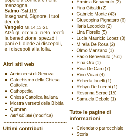
Erminia Benvenuto
(2)
menzogna.
Fina Gibaldi
(2)
Salmo
(Sal 118)
Gabriele Monte
(43)
Insegnami, Signore, i tuoi
Giuseppina Pignataro
(6)
decreti.
Ilaria Leopoldo
(2)
Vangelo
Mt 14,13-21
Lina Fiorello
(5)
Alzò gli occhi al cielo, recitò
Lucia Mauricio Lopez
(3)
la benedizione, spezzò i
pani e li diede ai discepoli,
Mirella De Rosa
(2)
e i discepoli alla folla.
Olmo Manzano
(1)
Paolo Benvenuto
(761)
Pina Oro
(1)
Altri siti web
Rina De Caro
(7)
Arcidiocesi di Genova
Rino Vicari
(4)
Catechismo della Chiesa
Roberta Ianelli
(1)
Cattolica
Robyn De Lucchi
(1)
Cathopedia
Rosanna Serpe
(15)
Chiesa Cattolica Italiana
Samuela Debole
(1)
Mostra versetti della Bibbia
Qumran
Tutte le pagine di
Altri siti utili
(modifica)
informazioni
Ultimi contributi
Calendario parrocchiale
Storia