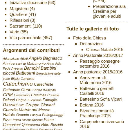
(CPM)
Iniziative diocesane
(63)
Preparazione alla
Magistero
(4)
Cresima per
Quartiere
(41)
giovani e adulti
Riflessioni
(3)
Sacramenti
(110)
Tutte le gallerie di foto
Varie
(55)
Vita parrocchiale
(457)
Foto della Chiesa
Decorazioni
Chiesa Natale 2015
Argomenti dei contributi
Anno Pastorale 2016/2017
Angelo Bagnasco
Adorazione
Adulti
Passaggio consegne
Anniversari di Matrimonio
Anno della
settembre 2016
Bambini
Bambini
Fede
Avvento
Anno pastorale 2015/2016
Battesimi
piccoli
Benedizione delle
Anniversari di
case
Bibbia
Campetto
Matrimonio 2016
Catechismo
Catechiste
Battesimo gemelli
Cene
Cattedrale
Centro d'Ascolto
Castelli 2016
CPM
Cresimati
Cresimandi
Cresime
Battesimo Sofia Vicari
Defunti
Famiglie
Doglio
Eucaristia
Giovani
Befana 2016
Gruppo Giovani
Gite
Guardia
Matrimoni
Messe
Bivacco comunità
Natale
Oratorio
Pellegrinaggi
Pratolungo 2015
Pasqua
Pizze
Prime
Prima Riconciliazione
Carpeneto anniversario
Ritiri
Comunioni
Quaresima
Rosario
2016
San Francesco da Paola
Settimana Santa