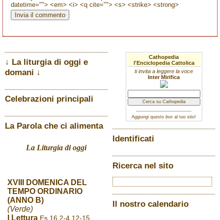
datetime=""> <em> <i> <q cite=""> <s> <strike> <strong>
Cathopedia
↓ La liturgia di oggi e
l'Enciclopedia Cattolica
domani ↓
ti invita a leggere la voce
Inter Mirifica
Celebrazioni principali
Aggiungi questo
box
al tuo sito!
La Parola che ci alimenta
Identificati
La Liturgia di oggi
Ricerca nel sito
XVIII DOMENICA DEL
TEMPO ORDINARIO
(ANNO B)
Il nostro calendario
(Verde)
I Lettura
Es 16,2-4.12-15