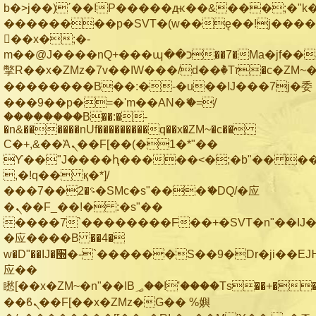
b�>j��)΄��!P�����ԫ��&���;�"k��B
��������p�SVT�(w��ę��!j���
��x�;�-
m��@J����nQ+���պ��כ��7�Ma�jf��J��ͱ4j���Ѳ�
撆R��x�ZMz�7v��IW���/d��ٞ�Тז�c�ZM~�ji�� ߒ��sQz�����Ԡ��DW��3�De�n"��M�+/
��������B��:�-�u��IJ���7j�委
���9��p�=�'m��AN�ޭ�=/
��������B��:�-
�n&������nUf���������q��x�ZM~�
c��
Ϲ�+,&��Ὰܢ��F[��(�1�*"��
ϒ��"J����ԧ�����<�;�b"�� ���"j��
,�!q�� қ�*]/
���؝�2��7�SMc�s"���ޭ�DQ/�应
�ܢ��F_��!� :�s"��
����7`��������F��+�SVT�n"��IJ�
�应����B ��4�
w�D"��IJ�׭�-`������S��9�Dr�ji��EJ߅��gJ�
应��
矁[��x�ZM~�n"��IB؃��!'����Тѕ��+��(m��IK�ʭ�/|
��ϐܢ��F[��x�ZMz�G�� %嬩