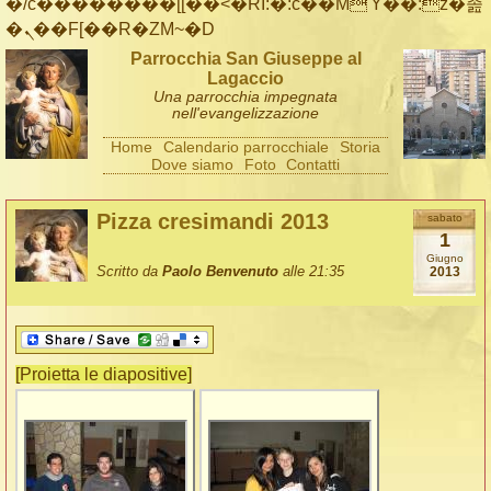
�/c��������[[��<�RI:�:c��MΎ��:z�졾
�ܢ��F[��R�ZM~�D
Parrocchia San Giuseppe al
Lagaccio
Una parrocchia impegnata
nell'evangelizzazione
Home
Calendario parrocchiale
Storia
Dove siamo
Foto
Contatti
Pizza cresimandi 2013
sabato
1
Giugno
Scritto da
Paolo Benvenuto
alle 21:35
2013
[Proietta le diapositive]