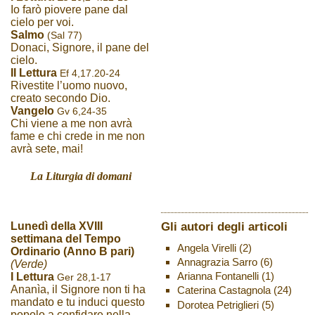
Io farò piovere pane dal
cielo per voi.
Salmo
(Sal 77)
Donaci, Signore, il pane del
cielo.
II Lettura
Ef 4,17.20-24
Rivestite l’uomo nuovo,
creato secondo Dio.
Vangelo
Gv 6,24-35
Chi viene a me non avrà
fame e chi crede in me non
avrà sete, mai!
La Liturgia di domani
Gli autori degli articoli
Lunedì della XVIII
settimana del Tempo
Angela Virelli
(2)
Ordinario (Anno B pari)
Annagrazia Sarro
(6)
(Verde)
Arianna Fontanelli
(1)
I Lettura
Ger 28,1-17
Ananìa, il Signore non ti ha
Caterina Castagnola
(24)
mandato e tu induci questo
Dorotea Petriglieri
(5)
popolo a confidare nella