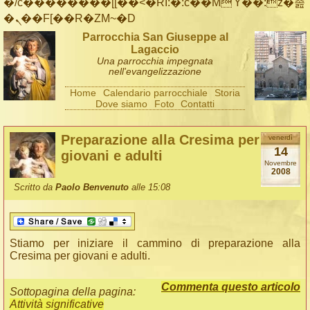
�/c��������[[��<�RI:�:c��MΎ��:z�졾
�ܢ��F[��R�ZM~�D
Parrocchia San Giuseppe al
Lagaccio
Una parrocchia impegnata
nell'evangelizzazione
Home
Calendario parrocchiale
Storia
Dove siamo
Foto
Contatti
Preparazione alla Cresima per
venerdì
14
giovani e adulti
Novembre
2008
Scritto da
Paolo Benvenuto
alle 15:08
Stiamo per iniziare il cammino di preparazione alla
Cresima per giovani e adulti.
Commenta questo articolo
Sottopagina della pagina:
Attività significative