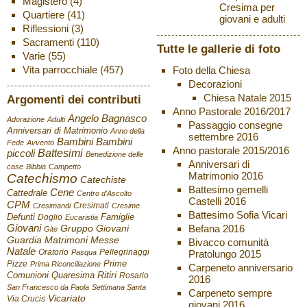
Magistero
(4)
Cresima per
Quartiere
(41)
giovani e adulti
Riflessioni
(3)
Sacramenti
(110)
Tutte le gallerie di foto
Varie
(55)
Vita parrocchiale
(457)
Foto della Chiesa
Decorazioni
Chiesa Natale 2015
Argomenti dei contributi
Anno Pastorale 2016/2017
Angelo Bagnasco
Adorazione
Adulti
Passaggio consegne
Anniversari di Matrimonio
Anno della
settembre 2016
Bambini
Bambini
Fede
Avvento
Anno pastorale 2015/2016
Battesimi
piccoli
Benedizione delle
Anniversari di
case
Bibbia
Campetto
Matrimonio 2016
Catechismo
Catechiste
Battesimo gemelli
Cene
Cattedrale
Centro d'Ascolto
Castelli 2016
CPM
Cresimati
Cresimandi
Cresime
Battesimo Sofia Vicari
Defunti
Famiglie
Doglio
Eucaristia
Giovani
Befana 2016
Gruppo Giovani
Gite
Guardia
Matrimoni
Messe
Bivacco comunità
Natale
Oratorio
Pellegrinaggi
Pratolungo 2015
Pasqua
Pizze
Prime
Prima Riconciliazione
Carpeneto anniversario
Ritiri
Comunioni
Quaresima
Rosario
2016
San Francesco da Paola
Settimana Santa
Carpeneto sempre
Vicariato
Via Crucis
giovani 2016