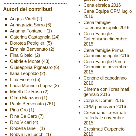
Cena ebraica 2016
Autori dei contributi
Cena Equipe CPM luglio
2016
Angela Virelli
(2)
Cena famiglie
Annagrazia Sarro
(6)
catechismo aprile 2016
Arianna Fontanelli
(1)
Cena Famiglie
Caterina Castagnola
(24)
Catechismo dicembre
Dorotea Petriglieri
(5)
2015
Erminia Benvenuto
(2)
Cena famiglie Prima
Fina Gibaldi
(2)
Comunione aprile 2016
Gabriele Monte
(43)
Cena Famiglie Prima
Comunione novembre
Giuseppina Pignataro
(6)
2015
Ilaria Leopoldo
(2)
Cenone di capodanno
Lina Fiorello
(5)
2016
Lucia Mauricio Lopez
(3)
Cinema con i cresimati
Mirella De Rosa
(2)
gennaio 2016
Olmo Manzano
(1)
Corpus Domini 2016
Paolo Benvenuto
(761)
CPM primavera 2016
Pina Oro
(1)
Cresimandi cresimati
Rina De Caro
(7)
cattedrale novembre
Rino Vicari
(4)
2015
Roberta Ianelli
(1)
Cresimati Carpeneto
2016
Robyn De Lucchi
(1)