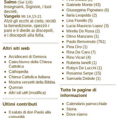
Salmo
(Sal 118)
Gabriele Monte
(43)
Insegnami, Signore, i tuoi
Giuseppina Pignataro
(6)
decreti.
Ilaria Leopoldo
(2)
Vangelo
Mt 14,13-21
Lina Fiorello
(5)
Alzò gli occhi al cielo, recitò
Lucia Mauricio Lopez
(3)
la benedizione, spezzò i
pani e li diede ai discepoli,
Mirella De Rosa
(2)
e i discepoli alla folla.
Olmo Manzano
(1)
Paolo Benvenuto
(761)
Pina Oro
(1)
Altri siti web
Rina De Caro
(7)
Arcidiocesi di Genova
Rino Vicari
(4)
Catechismo della Chiesa
Roberta Ianelli
(1)
Cattolica
Robyn De Lucchi
(1)
Cathopedia
Rosanna Serpe
(15)
Chiesa Cattolica Italiana
Samuela Debole
(1)
Mostra versetti della Bibbia
Qumran
Tutte le pagine di
Altri siti utili
(modifica)
informazioni
Ultimi contributi
Calendario parrocchiale
Storia
Il saluto di don Paolo alla
Dove siamo
comunità