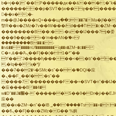
b�>j��)΄��!P�����ԫ��&���;�"k��B
��������p�SVT�(w��ę��!j���
��x�;�-
m��@J����nQ+���պ��כ��7�Ma�jf��J��ͱ4j���Ѳ�
撆R��x�ZMz�7v��IW���/d��ٞ�Тז�c�ZM~�ji�� ߒ��sQz�����Ԡ��DW��3�De�n"��M�+/
��������B��:�-�u��IJ���7j�委
���9��p�=�'m��AN�ޭ�=/
��������B��:�-
�n&������nUf���������q��x�ZM~�
c��
Ϲ�+,&��Ὰܢ��F[��(�1�*"��
ϒ��"J����ԧ�����<�;�b"�� ���"j��
,�!q�� қ�*]/
���؝�2��7�SMc�s"���ޭ�DQ/�应
�ܢ��F_��!� :�s"��
����7`��������F��+�SVT�n"��IJ�
�应����B ��4�
w�D"��IJ�׭�-`������S��9�Dr�ji��EJ߅��gJ�
应��
矁[��x�ZM~�n"��IB؃��!'����Тѕ��+��(m��IK�ʭ�/|
��ϐܢ��F[��x�ZMz�G�� %嬩