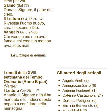
cielo per voi.
Salmo
(Sal 77)
Donaci, Signore, il pane del
cielo.
II Lettura
Ef 4,17.20-24
Rivestite l’uomo nuovo,
creato secondo Dio.
Vangelo
Gv 6,24-35
Chi viene a me non avrà
fame e chi crede in me non
avrà sete, mai!
La Liturgia di domani
Gli autori degli articoli
Lunedì della XVIII
settimana del Tempo
Angela Virelli
(2)
Ordinario (Anno B pari)
Annagrazia Sarro
(6)
(Verde)
Arianna Fontanelli
(1)
I Lettura
Ger 28,1-17
Ananìa, il Signore non ti ha
Caterina Castagnola
(24)
mandato e tu induci questo
Dorotea Petriglieri
(5)
popolo a confidare nella
Erminia Benvenuto
(2)
menzogna.
Fina Gibaldi
(2)