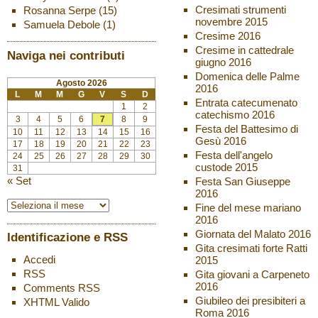
Cresimati strumenti
Rosanna Serpe
(15)
novembre 2015
Samuela Debole
(1)
Cresime 2016
Cresime in cattedrale
Naviga nei contributi
giugno 2016
Domenica delle Palme
Agosto 2026
2016
L
M
M
G
V
S
D
Entrata catecumenato
1
2
catechismo 2016
3
4
5
6
7
8
9
Festa del Battesimo di
10
11
12
13
14
15
16
Gesù 2016
17
18
19
20
21
22
23
Festa dell'angelo
24
25
26
27
28
29
30
custode 2015
31
« Set
Festa San Giuseppe
2016
Fine del mese mariano
2016
Giornata del Malato 2016
Identificazione e RSS
Gita cresimati forte Ratti
Accedi
2015
RSS
Gita giovani a Carpeneto
2016
Comments
RSS
Giubileo dei presibiteri a
XHTML
Valido
Roma 2016