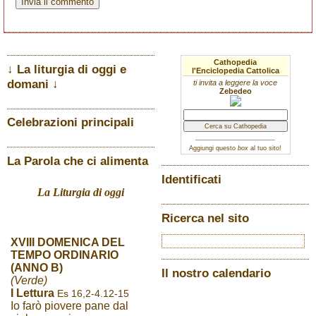
Cathopedia
↓ La liturgia di oggi e
l'Enciclopedia Cattolica
domani ↓
ti invita a leggere la voce
Zebedeo
Celebrazioni principali
Aggiungi questo
box
al tuo sito!
La Parola che ci alimenta
Identificati
La Liturgia di oggi
Ricerca nel sito
XVIII DOMENICA DEL
TEMPO ORDINARIO
(ANNO B)
Il nostro calendario
(Verde)
I Lettura
Es 16,2-4.12-15
Io farò piovere pane dal