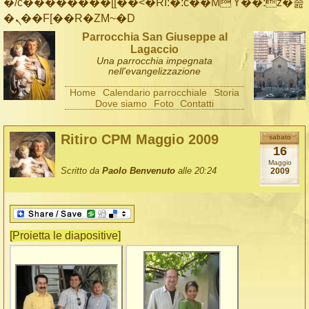
�/c��������[[��<�RI:�:c��MΎ��:z�졾
�ܢ��F[��R�ZM~�D
Parrocchia San Giuseppe al
Lagaccio
Una parrocchia impegnata
nell'evangelizzazione
Home
Calendario parrocchiale
Storia
Dove siamo
Foto
Contatti
Ritiro CPM Maggio 2009
sabato
16
Maggio
Scritto da
Paolo Benvenuto
alle 20:24
2009
[Proietta le diapositive]