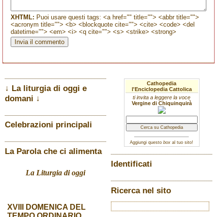
XHTML:
Puoi usare questi tags: <a href="" title=""> <abbr title="">
<acronym title=""> <b> <blockquote cite=""> <cite> <code> <del
datetime=""> <em> <i> <q cite=""> <s> <strike> <strong>
Cathopedia
↓ La liturgia di oggi e
l'Enciclopedia Cattolica
domani ↓
ti invita a leggere la voce
Vergine di Chiquinquirà
Celebrazioni principali
Aggiungi questo
box
al tuo sito!
La Parola che ci alimenta
Identificati
La Liturgia di oggi
Ricerca nel sito
XVIII DOMENICA DEL
TEMPO ORDINARIO