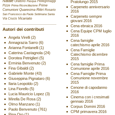
Natale
Oratorio
Pellegrinaggi
Pratolungo 2015
Pasqua
Pizze
Prime
Prima Riconciliazione
Carpeneto anniversario
Ritiri
Comunioni
Quaresima
Rosario
2016
San Francesco da Paola
Settimana Santa
Carpeneto sempre
Vicariato
Via Crucis
giovani 2016
Cena ebraica 2016
Autori dei contributi
Cena Equipe CPM luglio
2016
Angela Virelli
(2)
Cena famiglie
Annagrazia Sarro
(6)
catechismo aprile 2016
Arianna Fontanelli
(1)
Cena Famiglie
Caterina Castagnola
(24)
Catechismo dicembre
Dorotea Petriglieri
(5)
2015
Erminia Benvenuto
(2)
Cena famiglie Prima
Fina Gibaldi
(2)
Comunione aprile 2016
Gabriele Monte
(43)
Cena Famiglie Prima
Comunione novembre
Giuseppina Pignataro
(6)
2015
Ilaria Leopoldo
(2)
Cenone di capodanno
Lina Fiorello
(5)
2016
Lucia Mauricio Lopez
(3)
Cinema con i cresimati
Mirella De Rosa
(2)
gennaio 2016
Olmo Manzano
(1)
Corpus Domini 2016
Paolo Benvenuto
(761)
CPM primavera 2016
Pina Oro
(1)