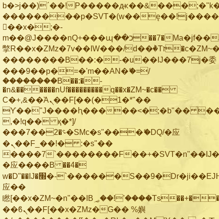
b�>j��)΄��!P�����ԫ��&���;�"k��B
��������p�SVT�(w��ę��!j���
��x�;�-
m��@J����nQ+���պ��כ��7�Ma�jf��J��ͱ4j���Ѳ�
撆R��x�ZMz�7v��IW���/d��ٞ�Тז�c�ZM~�ji�� ߒ��sQz�����Ԡ��DW��3�De�n"��M�+/
��������B��:�-�u��IJ���7j�委
���9��p�=�'m��AN�ޭ�=/
��������B��:�-
�n&������nUf���������q��x�ZM~�
c��
Ϲ�+,&��Ὰܢ��F[��(�1�*"��
ϒ��"J����ԧ�����<�;�b"�� ���"j��
,�!q�� қ�*]/
���؝�2��7�SMc�s"���ޭ�DQ/�应
�ܢ��F_��!� :�s"��
����7`��������F��+�SVT�n"��IJ�
�应����B ��4�
w�D"��IJ�׭�-`������S��9�Dr�ji��EJ߅��gJ�
应��
矁[��x�ZM~�n"��IB؃��!'����Тѕ��+��(m��IK�ʭ�/|
��ϐܢ��F[��x�ZMz�G�� %嬩