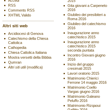
Accedi
2015
RSS
Gita giovani a Carpeneto
2016
Comments
RSS
Giubileo dei presibiteri a
XHTML
Valido
Roma 2016
Giubileo del catechismo
Altri siti web
2016
Inaugurazione anno
Arcidiocesi di Genova
catechistico 2015
Catechismo della Chiesa
Inaugurazione anno
Cattolica
catechistico 2015
Cathopedia
seconda puntata
Chiesa Cattolica Italiana
Incontro Giovani giugno
Mostra versetti della Bibbia
2016
Qumran
Inizio del gruppo
Altri siti utili
(modifica)
cresimati 2015
Lavori oratorio 2015
Matrimonio Chierici
Ferrone 14 maggio 2016
Matrimonio Coello
Vargas giugno 2016
Matrimonio Galeano
Peluffo 2016
Matrimonio Rizqaoui
Gallitto 2016