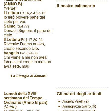
(ANNO B)
Il nostro calendario
(Verde)
I Lettura
Es 16,2-4.12-15
Io farò piovere pane dal
cielo per voi.
Salmo
(Sal 77)
Donaci, Signore, il pane del
cielo.
II Lettura
Ef 4,17.20-24
Rivestite l’uomo nuovo,
creato secondo Dio.
Vangelo
Gv 6,24-35
Chi viene a me non avrà
fame e chi crede in me non
avrà sete, mai!
La Liturgia di domani
Gli autori degli articoli
Lunedì della XVIII
settimana del Tempo
Angela Virelli
(2)
Ordinario (Anno B pari)
Annagrazia Sarro
(6)
(Verde)