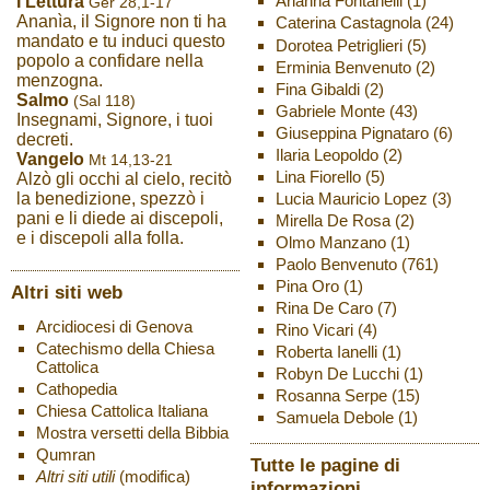
Arianna Fontanelli
(1)
I Lettura
Ger 28,1-17
Ananìa, il Signore non ti ha
Caterina Castagnola
(24)
mandato e tu induci questo
Dorotea Petriglieri
(5)
popolo a confidare nella
Erminia Benvenuto
(2)
menzogna.
Fina Gibaldi
(2)
Salmo
(Sal 118)
Gabriele Monte
(43)
Insegnami, Signore, i tuoi
Giuseppina Pignataro
(6)
decreti.
Ilaria Leopoldo
(2)
Vangelo
Mt 14,13-21
Lina Fiorello
(5)
Alzò gli occhi al cielo, recitò
Lucia Mauricio Lopez
(3)
la benedizione, spezzò i
pani e li diede ai discepoli,
Mirella De Rosa
(2)
e i discepoli alla folla.
Olmo Manzano
(1)
Paolo Benvenuto
(761)
Pina Oro
(1)
Altri siti web
Rina De Caro
(7)
Arcidiocesi di Genova
Rino Vicari
(4)
Catechismo della Chiesa
Roberta Ianelli
(1)
Cattolica
Robyn De Lucchi
(1)
Cathopedia
Rosanna Serpe
(15)
Chiesa Cattolica Italiana
Samuela Debole
(1)
Mostra versetti della Bibbia
Qumran
Tutte le pagine di
Altri siti utili
(modifica)
informazioni