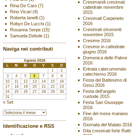
Cresimandi cresimati
Rina De Caro
(7)
cattedrale novembre
Rino Vicari
(4)
2015
Roberta Ianelli
(1)
Cresimati Carpeneto
2016
Robyn De Lucchi
(1)
Cresimati strumenti
Rosanna Serpe
(15)
novembre 2015
Samuela Debole
(1)
Cresime 2016
Cresime in cattedrale
Naviga nei contributi
giugno 2016
Domenica delle Palme
Agosto 2026
2016
L
M
M
G
V
S
D
Entrata catecumenato
1
2
catechismo 2016
3
4
5
6
7
8
9
Festa del Battesimo di
10
11
12
13
14
15
16
Gesù 2016
17
18
19
20
21
22
23
Festa dell'angelo
24
25
26
27
28
29
30
custode 2015
31
« Set
Festa San Giuseppe
2016
Fine del mese mariano
2016
Giornata del Malato 2016
Identificazione e RSS
Gita cresimati forte Ratti