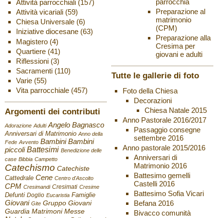
parrocchia
Attività parrocchiali
(157)
Preparazione al
Attività vicariali
(59)
matrimonio
Chiesa Universale
(6)
(CPM)
Iniziative diocesane
(63)
Preparazione alla
Magistero
(4)
Cresima per
Quartiere
(41)
giovani e adulti
Riflessioni
(3)
Sacramenti
(110)
Tutte le gallerie di foto
Varie
(55)
Vita parrocchiale
(457)
Foto della Chiesa
Decorazioni
Chiesa Natale 2015
Argomenti dei contributi
Anno Pastorale 2016/2017
Angelo Bagnasco
Adorazione
Adulti
Passaggio consegne
Anniversari di Matrimonio
Anno della
settembre 2016
Bambini
Bambini
Fede
Avvento
Anno pastorale 2015/2016
Battesimi
piccoli
Benedizione delle
Anniversari di
case
Bibbia
Campetto
Matrimonio 2016
Catechismo
Catechiste
Battesimo gemelli
Cene
Cattedrale
Centro d'Ascolto
Castelli 2016
CPM
Cresimati
Cresimandi
Cresime
Battesimo Sofia Vicari
Defunti
Famiglie
Doglio
Eucaristia
Giovani
Befana 2016
Gruppo Giovani
Gite
Guardia
Matrimoni
Messe
Bivacco comunità