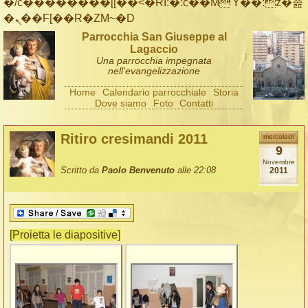
�/c��������[[��<�RI:�:c��MΎ��:z�졾
�ܢ��F[��R�ZM~�D
Parrocchia San Giuseppe al
Lagaccio
Una parrocchia impegnata
nell'evangelizzazione
Home
Calendario parrocchiale
Storia
Dove siamo
Foto
Contatti
Ritiro cresimandi 2011
mercoledì
9
Novembre
Scritto da
Paolo Benvenuto
alle 22:08
2011
[Proietta le diapositive]