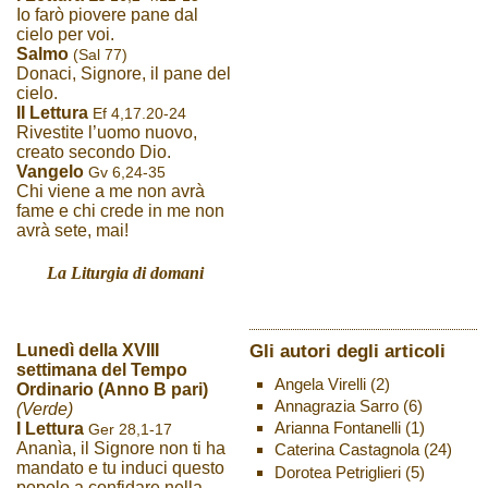
Io farò piovere pane dal
cielo per voi.
Salmo
(Sal 77)
Donaci, Signore, il pane del
cielo.
II Lettura
Ef 4,17.20-24
Rivestite l’uomo nuovo,
creato secondo Dio.
Vangelo
Gv 6,24-35
Chi viene a me non avrà
fame e chi crede in me non
avrà sete, mai!
La Liturgia di domani
Gli autori degli articoli
Lunedì della XVIII
settimana del Tempo
Angela Virelli
(2)
Ordinario (Anno B pari)
Annagrazia Sarro
(6)
(Verde)
Arianna Fontanelli
(1)
I Lettura
Ger 28,1-17
Ananìa, il Signore non ti ha
Caterina Castagnola
(24)
mandato e tu induci questo
Dorotea Petriglieri
(5)
popolo a confidare nella