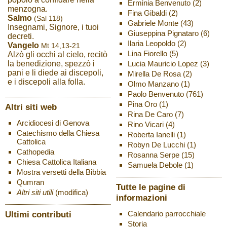
Erminia Benvenuto
(2)
menzogna.
Fina Gibaldi
(2)
Salmo
(Sal 118)
Gabriele Monte
(43)
Insegnami, Signore, i tuoi
Giuseppina Pignataro
(6)
decreti.
Ilaria Leopoldo
(2)
Vangelo
Mt 14,13-21
Lina Fiorello
(5)
Alzò gli occhi al cielo, recitò
Lucia Mauricio Lopez
(3)
la benedizione, spezzò i
pani e li diede ai discepoli,
Mirella De Rosa
(2)
e i discepoli alla folla.
Olmo Manzano
(1)
Paolo Benvenuto
(761)
Pina Oro
(1)
Altri siti web
Rina De Caro
(7)
Arcidiocesi di Genova
Rino Vicari
(4)
Catechismo della Chiesa
Roberta Ianelli
(1)
Cattolica
Robyn De Lucchi
(1)
Cathopedia
Rosanna Serpe
(15)
Chiesa Cattolica Italiana
Samuela Debole
(1)
Mostra versetti della Bibbia
Qumran
Tutte le pagine di
Altri siti utili
(modifica)
informazioni
Ultimi contributi
Calendario parrocchiale
Storia