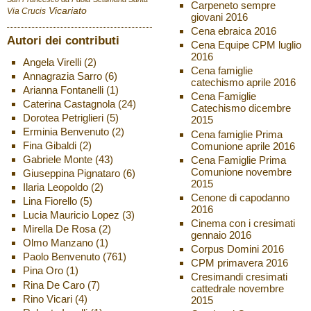
Carpeneto sempre
Vicariato
Via Crucis
giovani 2016
Cena ebraica 2016
Autori dei contributi
Cena Equipe CPM luglio
2016
Angela Virelli
(2)
Cena famiglie
Annagrazia Sarro
(6)
catechismo aprile 2016
Arianna Fontanelli
(1)
Cena Famiglie
Caterina Castagnola
(24)
Catechismo dicembre
Dorotea Petriglieri
(5)
2015
Erminia Benvenuto
(2)
Cena famiglie Prima
Fina Gibaldi
(2)
Comunione aprile 2016
Gabriele Monte
(43)
Cena Famiglie Prima
Comunione novembre
Giuseppina Pignataro
(6)
2015
Ilaria Leopoldo
(2)
Cenone di capodanno
Lina Fiorello
(5)
2016
Lucia Mauricio Lopez
(3)
Cinema con i cresimati
Mirella De Rosa
(2)
gennaio 2016
Olmo Manzano
(1)
Corpus Domini 2016
Paolo Benvenuto
(761)
CPM primavera 2016
Pina Oro
(1)
Cresimandi cresimati
Rina De Caro
(7)
cattedrale novembre
Rino Vicari
(4)
2015