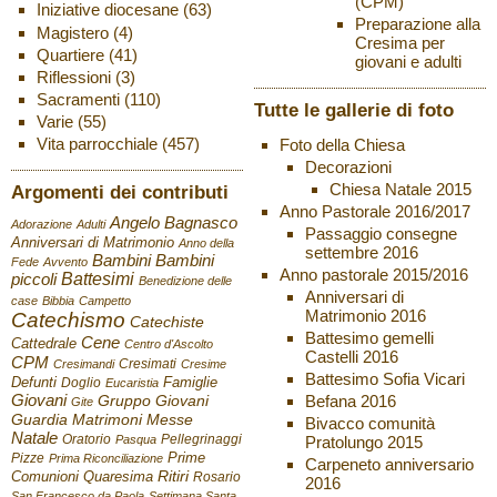
(CPM)
Iniziative diocesane
(63)
Preparazione alla
Magistero
(4)
Cresima per
Quartiere
(41)
giovani e adulti
Riflessioni
(3)
Sacramenti
(110)
Tutte le gallerie di foto
Varie
(55)
Vita parrocchiale
(457)
Foto della Chiesa
Decorazioni
Chiesa Natale 2015
Argomenti dei contributi
Anno Pastorale 2016/2017
Angelo Bagnasco
Adorazione
Adulti
Passaggio consegne
Anniversari di Matrimonio
Anno della
settembre 2016
Bambini
Bambini
Fede
Avvento
Anno pastorale 2015/2016
Battesimi
piccoli
Benedizione delle
Anniversari di
case
Bibbia
Campetto
Matrimonio 2016
Catechismo
Catechiste
Battesimo gemelli
Cene
Cattedrale
Centro d'Ascolto
Castelli 2016
CPM
Cresimati
Cresimandi
Cresime
Battesimo Sofia Vicari
Defunti
Famiglie
Doglio
Eucaristia
Giovani
Befana 2016
Gruppo Giovani
Gite
Guardia
Matrimoni
Messe
Bivacco comunità
Natale
Oratorio
Pellegrinaggi
Pratolungo 2015
Pasqua
Pizze
Prime
Prima Riconciliazione
Carpeneto anniversario
Ritiri
Comunioni
Quaresima
Rosario
2016
San Francesco da Paola
Settimana Santa