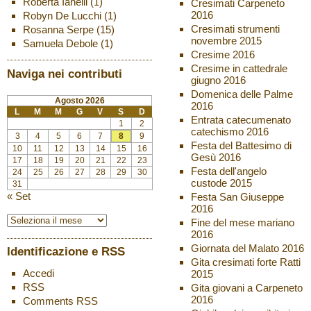
Roberta Ianelli
(1)
Cresimati Carpeneto
2016
Robyn De Lucchi
(1)
Cresimati strumenti
Rosanna Serpe
(15)
novembre 2015
Samuela Debole
(1)
Cresime 2016
Cresime in cattedrale
Naviga nei contributi
giugno 2016
Domenica delle Palme
Agosto 2026
2016
L
M
M
G
V
S
D
Entrata catecumenato
1
2
catechismo 2016
3
4
5
6
7
8
9
Festa del Battesimo di
10
11
12
13
14
15
16
Gesù 2016
17
18
19
20
21
22
23
Festa dell'angelo
24
25
26
27
28
29
30
custode 2015
31
« Set
Festa San Giuseppe
2016
Fine del mese mariano
2016
Giornata del Malato 2016
Identificazione e RSS
Gita cresimati forte Ratti
Accedi
2015
RSS
Gita giovani a Carpeneto
2016
Comments
RSS