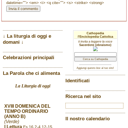
datetime=""> <em> <i> <q cite=""> <s> <strike> <strong>
Cathopedia
↓ La liturgia di oggi e
l'Enciclopedia Cattolica
domani ↓
ti invita a leggere la voce
Sacerdote (ebraismo)
Celebrazioni principali
Aggiungi questo
box
al tuo sito!
La Parola che ci alimenta
Identificati
La Liturgia di oggi
Ricerca nel sito
XVIII DOMENICA DEL
TEMPO ORDINARIO
(ANNO B)
Il nostro calendario
(Verde)
I Lettura
Es 16,2-4.12-15