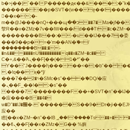
b�>j��)΄��!P�����ԫ��&���;�"k��B
��������p�SVT�(w��ę��!j���
��x�;�-
m��@J����nQ+���պ��כ��7�Ma�jf��J��ͱ4j���Ѳ�
撆R��x�ZMz�7v��IW���/d��ٞ�Тז�c�ZM~�ji�� ߒ��sQz�����Ԡ��DW��3�De�n"��M�+/
��������B��:�-�u��IJ���7j�委
���9��p�=�'m��AN�ޭ�=/
��������B��:�-
�n&������nUf���������q��x�ZM~�
c��
Ϲ�+,&��Ὰܢ��F[��(�1�*"��
ϒ��"J����ԧ�����<�;�b"�� ���"j��
,�!q�� қ�*]/
���؝�2��7�SMc�s"���ޭ�DQ/�应
�ܢ��F_��!� :�s"��
����7`��������F��+�SVT�n"��IJ�
�应����B ��4�
w�D"��IJ�׭�-`������S��9�Dr�ji��EJ߅��gJ�
应��
矁[��x�ZM~�n"��IB؃��!'����Тѕ��+��(m��IK�ʭ�/|
��ϐܢ��F[��x�ZMz�G�� %嬩