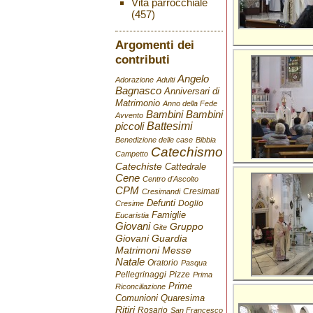
Vita parrocchiale
(457)
Argomenti dei
contributi
Angelo
Adorazione
Adulti
Bagnasco
Anniversari di
Matrimonio
Anno della Fede
Bambini
Bambini
Avvento
Battesimi
piccoli
Benedizione delle case
Bibbia
Catechismo
Campetto
Catechiste
Cattedrale
Cene
Centro d'Ascolto
CPM
Cresimati
Cresimandi
Defunti
Doglio
Cresime
Famiglie
Eucaristia
Giovani
Gruppo
Gite
Giovani
Guardia
Matrimoni
Messe
Natale
Oratorio
Pasqua
Pellegrinaggi
Pizze
Prima
Prime
Riconciliazione
Comunioni
Quaresima
Ritiri
Rosario
San Francesco