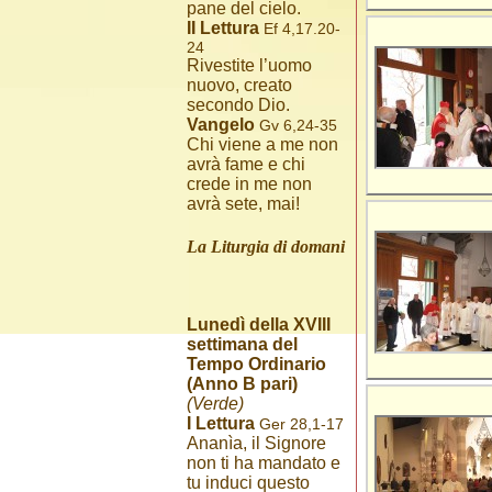
pane del cielo.
II Lettura
Ef 4,17.20-
24
Rivestite l’uomo
nuovo, creato
secondo Dio.
Vangelo
Gv 6,24-35
Chi viene a me non
avrà fame e chi
crede in me non
avrà sete, mai!
La Liturgia di domani
Lunedì della XVIII
settimana del
Tempo Ordinario
(Anno B pari)
(Verde)
I Lettura
Ger 28,1-17
Ananìa, il Signore
non ti ha mandato e
tu induci questo