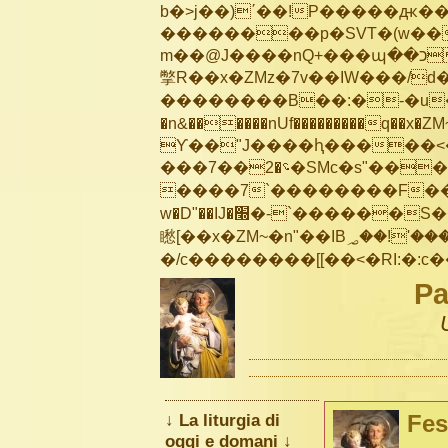
b�>j��)΄��!P�����ԫ��&
��������p�SVT�(w��
m��@J����nQ+���պ��כ��7�Ma�jf��J��ͱ4j���Ѳ�
撆R��x�ZMz�7v��IW���/d��ٞ�Тז�c�ZM~�ji�� ߒ��sQz�����Ԡ��DW��3�De�n
��������B��:�-�u��
�n&������nUf���������q��x�ZM
ϒ��"J����ԧ�����<�;�b"�� ��
���؝�2��7�SMc�s"���ޭ�DQ/�应�ܢ��F_��!� :�s"��
����7`��������F��+
w�D"��IJ�׭�-`������S��9�Dr�ji��EJ߅��gJ�应��
矁[��x�ZM~�n"��IB؃��!'����Тѕ��+��(m��IK�ʭ�/|��ϐܢ��F[��x�ZMz�G�� %嬩
Pa
↓ La liturgia di
Fes
oggi e domani ↓