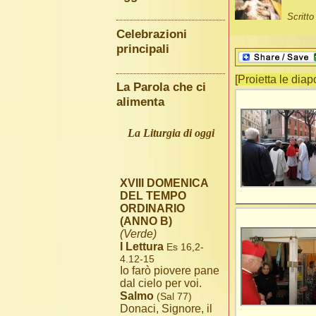
Scritt
Celebrazioni
principali
[Proietta le diap
La Parola che ci
alimenta
La Liturgia di oggi
XVIII DOMENICA
DEL TEMPO
ORDINARIO
(ANNO B)
(Verde)
I Lettura
Es 16,2-
4.12-15
Io farò piovere pane
dal cielo per voi.
Salmo
(Sal 77)
Donaci, Signore, il