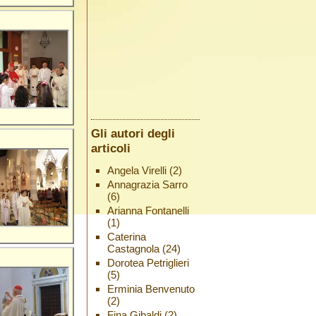
Gli autori degli
articoli
Angela Virelli
(2)
Annagrazia Sarro
(6)
Arianna Fontanelli
(1)
Caterina
Castagnola
(24)
Dorotea Petriglieri
(5)
Erminia Benvenuto
(2)
Fina Gibaldi
(2)