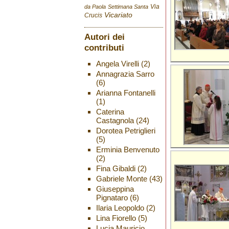
Via
da Paola
Settimana Santa
Vicariato
Crucis
Autori dei
contributi
Angela Virelli
(2)
Annagrazia Sarro
(6)
Arianna Fontanelli
(1)
Caterina
Castagnola
(24)
Dorotea Petriglieri
(5)
Erminia Benvenuto
(2)
Fina Gibaldi
(2)
Gabriele Monte
(43)
Giuseppina
Pignataro
(6)
Ilaria Leopoldo
(2)
Lina Fiorello
(5)
Lucia Mauricio