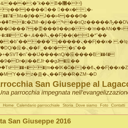
���;�"k��B�޶�}
ę��!j������ ��x�;�-
"��M�+/
IJ���7j�委���9��p�=�'m��AN�ޭ�=/
~�
c�� Ϲ�+,&��Ὰܢ��F[��(�1�*"��
�"j�����ܢ��F[��x� ,�!q�� қ�*]/
�SVT�n"��IJ����nQ/�应����B ��4�
�/c��������[[��<�RI:�:c��MΎ��:z�졾�ܢ��F[��R�ZM~�D
rrocchia San Giuseppe al Lagac
Una parrocchia impegnata nell'evangelizzazion
Home
Calendario parrocchiale
Storia
Dove siamo
Foto
Contatti
ta San Giuseppe 2016