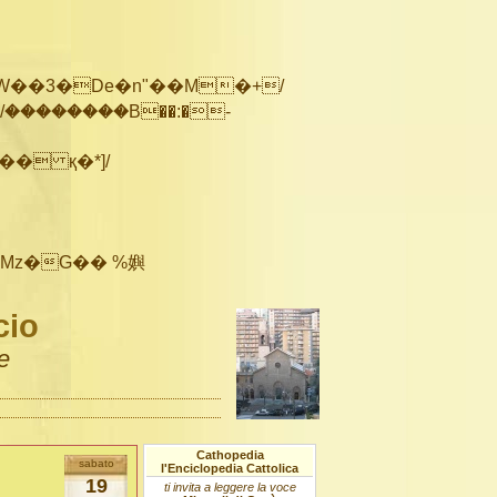
��������B��:�-
cio
e
Cathopedia
sabato
l'Enciclopedia Cattolica
19
ti invita a leggere la voce