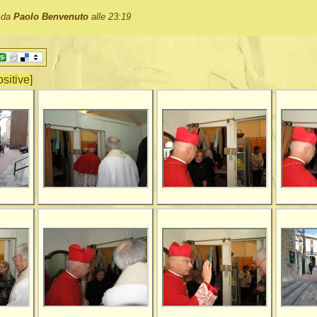
o da
Paolo Benvenuto
alle 23:19
ositive]