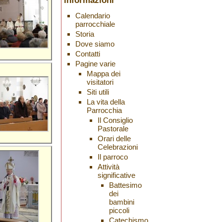
informazioni
Calendario
parrocchiale
Storia
Dove siamo
Contatti
Pagine varie
Mappa dei
visitatori
Siti utili
La vita della
Parrocchia
Il Consiglio
Pastorale
Orari delle
Celebrazioni
Il parroco
Attività
significative
Battesimo
dei
bambini
piccoli
Catechismo