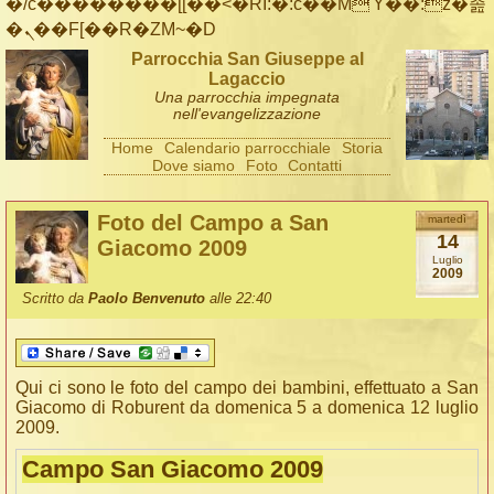
�/c��������[[��<�RI:�:c��MΎ��:z�졾
�ܢ��F[��R�ZM~�D
Parrocchia San Giuseppe al
Lagaccio
Una parrocchia impegnata
nell'evangelizzazione
Home
Calendario parrocchiale
Storia
Dove siamo
Foto
Contatti
Foto del Campo a San
martedì
14
Giacomo 2009
Luglio
2009
Scritto da
Paolo Benvenuto
alle 22:40
Qui ci sono le foto del campo dei bambini, effettuato a San
Giacomo di Roburent da domenica 5 a domenica 12 luglio
2009.
Campo San Giacomo 2009