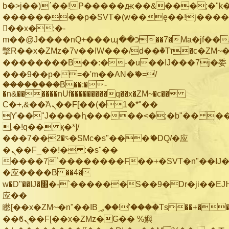
b�>j��)΄��!P�����ԫ��&���;�"k��B
��������p�SVT�(w��ę��!j���
��x�;�-
m��@J����nQ+���պ��כ��7�Ma�jf��J��ͱ4j���Ѳ�
撆R��x�ZMz�7v��IW���/d��ٞ�Тז�c�ZM~�ji�� ߒ��sQz�����Ԡ��DW��3�De�n"��M�+/
��������B��:�-�u��IJ���7j�委
���9��p�=�'m��AN�ޭ�=/
��������B��:�-
�n&������nUf���������q��x�ZM~�
c��
Ϲ�+,&��Ὰܢ��F[��(�1�*"��
ϒ��"J����ԧ�����<�;�b"�� ���"j��
,�!q�� қ�*]/
���؝�2��7�SMc�s"���ޭ�DQ/�应
�ܢ��F_��!� :�s"��
����7`��������F��+�SVT�n"��IJ�
�应����B ��4�
w�D"��IJ�׭�-`������S��9�Dr�ji��EJ߅��gJ�
应��
矁[��x�ZM~�n"��IB؃��!'����Тѕ��+��(m��IK�ʭ�/|
��ϐܢ��F[��x�ZMz�G�� %嬩