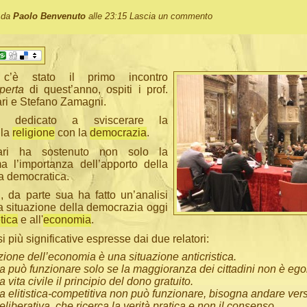
o da
Paolo Benvenuto
alle 23:15
Lascia un commento
c’è stato il primo incontro
perta
di quest’anno, ospiti i prof.
ri e Stefano Zamagni.
ra dedicato a sviscerare la
lla
religione
con la
democrazia
.
iari ha sostenuto non solo la
ma l’importanza dell’apporto della
ta democratica.
i, da parte sua ha fatto un’analisi
la situazione della democrazia oggi
tica
e all'
economia
.
i più significative espresse dai due relatori:
zione dell’economia è una situazione anticristica.
 può funzionare solo se la maggioranza dei cittadini non è egoi
 vita civile il principio del dono gratuito.
 elitistica-competitiva non può funzionare, bisogna andare ver
iberativa, che ricerca la verità pratica e non il consenso.