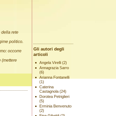
 della rete
ime politico.
Gli autori degli
ismo: occorre
articoli
e (mettere
Angela Virelli
(2)
Annagrazia Sarro
(6)
Arianna Fontanelli
(1)
Caterina
Castagnola
(24)
Dorotea Petriglieri
(5)
Erminia Benvenuto
(2)
Fina Gibaldi
(2)