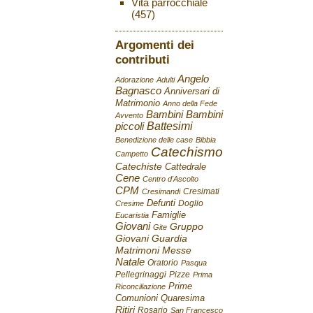
Vita parrocchiale
(457)
Argomenti dei
contributi
Angelo
Adorazione
Adulti
Bagnasco
Anniversari di
Matrimonio
Anno della Fede
Bambini
Bambini
Avvento
Battesimi
piccoli
Benedizione delle case
Bibbia
Catechismo
Campetto
Catechiste
Cattedrale
Cene
Centro d'Ascolto
CPM
Cresimati
Cresimandi
Defunti
Doglio
Cresime
Famiglie
Eucaristia
Giovani
Gruppo
Gite
Giovani
Guardia
Matrimoni
Messe
Natale
Oratorio
Pasqua
Pellegrinaggi
Pizze
Prima
Prime
Riconciliazione
Comunioni
Quaresima
Ritiri
Rosario
San Francesco