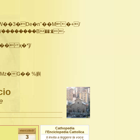
��������B��:�-
cio
e
Cathopedia
mercoledì
l'Enciclopedia Cattolica
3
ti invita a leggere la voce