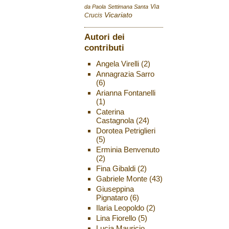
Via
da Paola
Settimana Santa
Vicariato
Crucis
Autori dei
contributi
Angela Virelli
(2)
Annagrazia Sarro
(6)
Arianna Fontanelli
(1)
Caterina
Castagnola
(24)
Dorotea Petriglieri
(5)
Erminia Benvenuto
(2)
Fina Gibaldi
(2)
Gabriele Monte
(43)
Giuseppina
Pignataro
(6)
Ilaria Leopoldo
(2)
Lina Fiorello
(5)
Lucia Mauricio