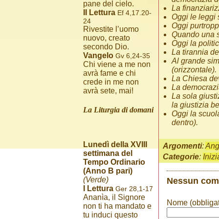
pane del cielo.
La finanziari
II Lettura
Ef 4,17.20-
Oggi le leggi 
24
Oggi purtropp
Rivestite l’uomo
Quando una so
nuovo, creato
Oggi la polit
secondo Dio.
La tirannia d
Vangelo
Gv 6,24-35
Al grande simb
Chi viene a me non
(orizzontale).
avrà fame e chi
La Chiesa dev
crede in me non
La democrazia 
avrà sete, mai!
La sola giusti
la giustizia b
La Liturgia di domani
Oggi la scuola
dentro).
Lunedì della XVIII
Argomenti
:
Ang
settimana del
Categorie
:
Iniz
Tempo Ordinario
(Anno B pari)
Nessun co
(Verde)
I Lettura
Ger 28,1-17
Ananìa, il Signore
Nome (obbligat
non ti ha mandato e
tu induci questo