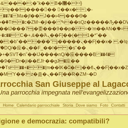
���;�"k��B�޶�}
ę��!j������ ��x�;�-
"��M�+/
IJ���7j�委���9��p�=�'m��AN�ޭ�=/
~�
c�� Ϲ�+,&��Ὰܢ��F[��(�1�*"��
�"j�����ܢ��F[��x� ,�!q�� қ�*]/
�SVT�n"��IJ����nQ/�应����B ��4�
�/c��������[[��<�RI:�:c��MΎ��:z�졾�ܢ��F[��R�ZM~�D
rrocchia San Giuseppe al Lagac
Una parrocchia impegnata nell'evangelizzazion
Home
Calendario parrocchiale
Storia
Dove siamo
Foto
Contatti
igione e democrazia: compatibili?