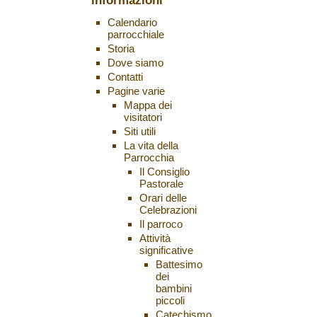
informazioni
Calendario
parrocchiale
Storia
Dove siamo
Contatti
Pagine varie
Mappa dei
visitatori
Siti utili
La vita della
Parrocchia
Il Consiglio
Pastorale
Orari delle
Celebrazioni
Il parroco
Attività
significative
Battesimo
dei
bambini
piccoli
Catechismo