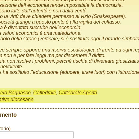
zzazione dell’economia rende impossibile la democrazia.
sono fatte dall’autorità e non dalla verità.
o la virtù deve chiedere permesso al vizio (Shakespeare).
cietà giunge a questo punto è alla vigilia del collasso.
ica è diventata succube dell’economia.
ei valori economici è una maledizione.
olo della Croce (verticale) si è sostituito oggi il grande simbolo
e sempre opporre una riserva escatologica di fronte ad ogni reg
non è per fare leggi ma per discernere il diritto.
zia non risolve i problemi, perché rischia di diventare giustizial
enevolente.
 ha sostituito l’educazione (educere, tirare fuori) con l’istruzion
elo Bagnasco
,
Cattedrale
,
Cattedrale Aperta
iative diocesane
mmento
orio)