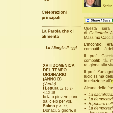
Scritt
Celebrazioni
principali
Questa sera 
La Parola che ci
di
Cattedrale A
alimenta
Massimo Caccia
L’incontro e
La Liturgia di oggi
compatibilità de
Il prof. Cacc
compatibilità, 
religione alla vi
XVIII DOMENICA
DEL TEMPO
Il prof. Zamagn
ORDINARIO
lucidissima del
(ANNO B)
in relazione all'
e
(Verde)
Alcune delle fras
I Lettura
Es 16,2-
4.12-15
La sacralizza
Io farò piovere pane
La democrazia
dal cielo per voi.
Riportare nella
Salmo
(Sal 77)
La democrazia
Donaci, Signore, il
democrazia del