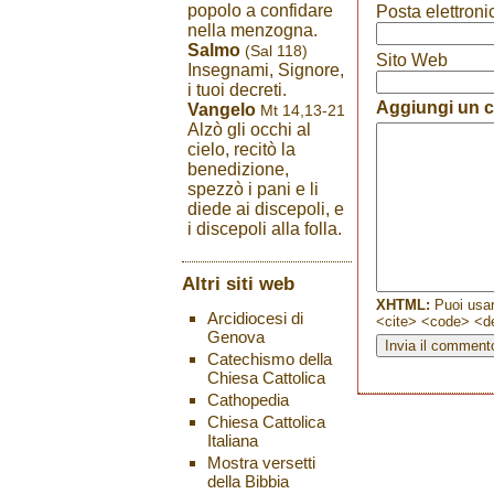
popolo a confidare
Posta elettroni
nella menzogna.
Salmo
(Sal 118)
Sito Web
Insegnami, Signore,
i tuoi decreti.
Aggiungi un
Vangelo
Mt 14,13-21
Alzò gli occhi al
cielo, recitò la
benedizione,
spezzò i pani e li
diede ai discepoli, e
i discepoli alla folla.
Altri siti web
XHTML:
Puoi usar
Arcidiocesi di
<cite> <code> <de
Genova
Catechismo della
Chiesa Cattolica
Cathopedia
Chiesa Cattolica
Italiana
Mostra versetti
della Bibbia