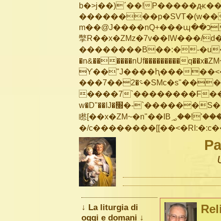
b�>j��)΄��!P�����ԫ��&
��������p�SVT�(w��
m��@J����nQ+���պ��כ��7�Ma�jf��J��ͱ4j���Ѳ�
撆R��x�ZMz�7v��IW���/d��ٞ�Тז�c�ZM~�ji�� ߒ��sQz�����Ԡ��DW��3�De�n
��������B��:�-�u��
�n&������nUf���������q��x�ZM
ϒ��"J����ԧ�����<�;�b"�� ��
���؝�2��7�SMc�s"���ޭ�DQ/�应�ܢ��F_��!� :�s"��
����7`��������F��+
w�D"��IJ�׭�-`������S��9�Dr�ji��EJ߅��gJ�应��
矁[��x�ZM~�n"��IB؃��!'����Тѕ��+��(m��IK�ʭ�/|��ϐܢ��F[��x�ZMz�G�� %嬩
Pa
↓ La liturgia di
Rel
oggi e domani ↓