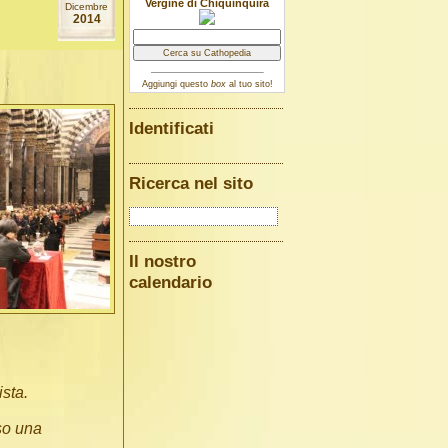
Vergine di Chiquinquirà
Dicembre
2014
Aggiungi questo
box
al tuo sito!
Identificati
Ricerca nel sito
Il nostro
calendario
sta.
so una