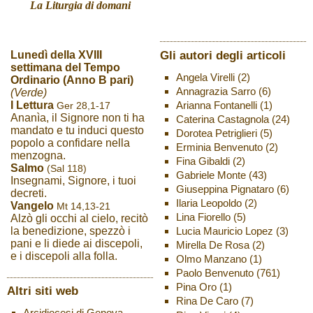
La Liturgia di domani
Gli autori degli articoli
Lunedì della XVIII
settimana del Tempo
Angela Virelli
(2)
Ordinario (Anno B pari)
Annagrazia Sarro
(6)
(Verde)
Arianna Fontanelli
(1)
I Lettura
Ger 28,1-17
Ananìa, il Signore non ti ha
Caterina Castagnola
(24)
mandato e tu induci questo
Dorotea Petriglieri
(5)
popolo a confidare nella
Erminia Benvenuto
(2)
menzogna.
Fina Gibaldi
(2)
Salmo
(Sal 118)
Gabriele Monte
(43)
Insegnami, Signore, i tuoi
Giuseppina Pignataro
(6)
decreti.
Ilaria Leopoldo
(2)
Vangelo
Mt 14,13-21
Lina Fiorello
(5)
Alzò gli occhi al cielo, recitò
Lucia Mauricio Lopez
(3)
la benedizione, spezzò i
pani e li diede ai discepoli,
Mirella De Rosa
(2)
e i discepoli alla folla.
Olmo Manzano
(1)
Paolo Benvenuto
(761)
Pina Oro
(1)
Altri siti web
Rina De Caro
(7)
Arcidiocesi di Genova