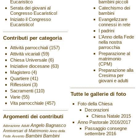
bambini piccoli
Eucaristico
Catechismo dei
Serata dei giovani al
bambini
Congresso Eucaristico!
Evangelizzare
Iniziato il Congresso
connessi in rete
Eucaristico!
I padrini
L’Anno della Fede
Contributi per categoria
nella nostra
parrocchia
Attività parrocchiali
(157)
Preparazione al
Attività vicariali
(59)
matrimonio
Chiesa Universale
(6)
(CPM)
Iniziative diocesane
(63)
Preparazione alla
Magistero
(4)
Cresima per
Quartiere
(41)
giovani e adulti
Riflessioni
(3)
Sacramenti
(110)
Tutte le gallerie di foto
Varie
(55)
Vita parrocchiale
(457)
Foto della Chiesa
Decorazioni
Chiesa Natale 2015
Argomenti dei contributi
Anno Pastorale 2016/2017
Angelo Bagnasco
Adorazione
Adulti
Passaggio consegne
Anniversari di Matrimonio
Anno della
settembre 2016
Bambini
Bambini
Fede
Avvento