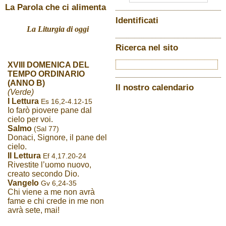
La Parola che ci alimenta
Identificati
La Liturgia di oggi
Ricerca nel sito
XVIII DOMENICA DEL
TEMPO ORDINARIO
(ANNO B)
Il nostro calendario
(Verde)
I Lettura
Es 16,2-4.12-15
Io farò piovere pane dal
cielo per voi.
Salmo
(Sal 77)
Donaci, Signore, il pane del
cielo.
II Lettura
Ef 4,17.20-24
Rivestite l’uomo nuovo,
creato secondo Dio.
Vangelo
Gv 6,24-35
Chi viene a me non avrà
fame e chi crede in me non
avrà sete, mai!