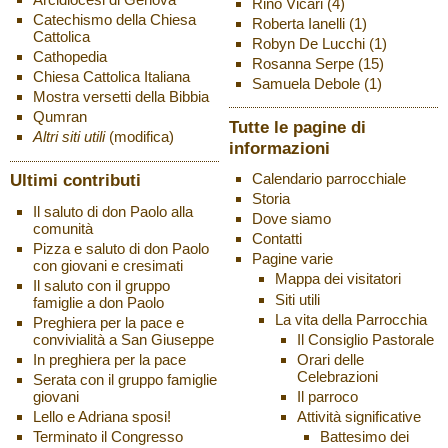
Rino Vicari
(4)
Catechismo della Chiesa
Roberta Ianelli
(1)
Cattolica
Robyn De Lucchi
(1)
Cathopedia
Rosanna Serpe
(15)
Chiesa Cattolica Italiana
Samuela Debole
(1)
Mostra versetti della Bibbia
Qumran
Tutte le pagine di
Altri siti utili
(modifica)
informazioni
Ultimi contributi
Calendario parrocchiale
Storia
Il saluto di don Paolo alla
Dove siamo
comunità
Contatti
Pizza e saluto di don Paolo
Pagine varie
con giovani e cresimati
Mappa dei visitatori
Il saluto con il gruppo
Siti utili
famiglie a don Paolo
La vita della Parrocchia
Preghiera per la pace e
Il Consiglio Pastorale
convivialità a San Giuseppe
Orari delle
In preghiera per la pace
Celebrazioni
Serata con il gruppo famiglie
Il parroco
giovani
Attività significative
Lello e Adriana sposi!
Battesimo dei
Terminato il Congresso