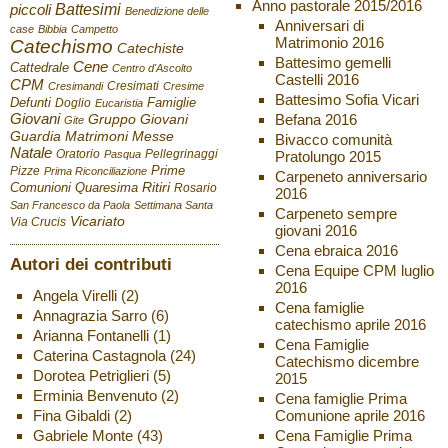
Anno pastorale 2015/2016
Battesimi
piccoli
Benedizione delle
Anniversari di
case
Bibbia
Campetto
Matrimonio 2016
Catechismo
Catechiste
Battesimo gemelli
Cene
Cattedrale
Centro d'Ascolto
Castelli 2016
CPM
Cresimati
Cresimandi
Cresime
Battesimo Sofia Vicari
Defunti
Famiglie
Doglio
Eucaristia
Giovani
Befana 2016
Gruppo Giovani
Gite
Guardia
Matrimoni
Messe
Bivacco comunità
Natale
Oratorio
Pellegrinaggi
Pratolungo 2015
Pasqua
Pizze
Prime
Prima Riconciliazione
Carpeneto anniversario
Ritiri
Comunioni
Quaresima
Rosario
2016
San Francesco da Paola
Settimana Santa
Carpeneto sempre
Vicariato
Via Crucis
giovani 2016
Cena ebraica 2016
Autori dei contributi
Cena Equipe CPM luglio
2016
Angela Virelli
(2)
Cena famiglie
Annagrazia Sarro
(6)
catechismo aprile 2016
Arianna Fontanelli
(1)
Cena Famiglie
Caterina Castagnola
(24)
Catechismo dicembre
Dorotea Petriglieri
(5)
2015
Erminia Benvenuto
(2)
Cena famiglie Prima
Fina Gibaldi
(2)
Comunione aprile 2016
Gabriele Monte
(43)
Cena Famiglie Prima