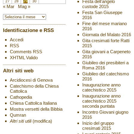
Festa dell'angelo
27
28
29
30
custode 2015
« Mar
Mag »
Festa San Giuseppe
2016
Fine del mese mariano
2016
Identificazione e RSS
Giornata del Malato 2016
Accedi
Gita cresimati forte Ratti
2015
RSS
Gita giovani a Carpeneto
Comments
RSS
2016
XHTML
Valido
Giubileo dei presibiteri a
Roma 2016
Altri siti web
Giubileo del catechismo
2016
Arcidiocesi di Genova
Inaugurazione anno
Catechismo della Chiesa
catechistico 2015
Cattolica
Inaugurazione anno
Cathopedia
catechistico 2015
Chiesa Cattolica Italiana
seconda puntata
Mostra versetti della Bibbia
Incontro Giovani giugno
Qumran
2016
Altri siti utili
(modifica)
Inizio del gruppo
cresimati 2015