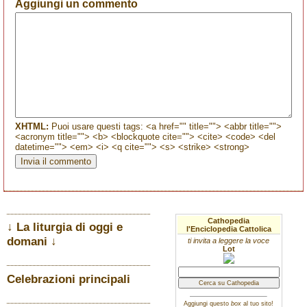
Aggiungi un commento
XHTML:
Puoi usare questi tags: <a href="" title=""> <abbr title="">
<acronym title=""> <b> <blockquote cite=""> <cite> <code> <del
datetime=""> <em> <i> <q cite=""> <s> <strike> <strong>
Cathopedia
↓ La liturgia di oggi e
l'Enciclopedia Cattolica
domani ↓
ti invita a leggere la voce
Lot
Celebrazioni principali
Aggiungi questo
box
al tuo sito!