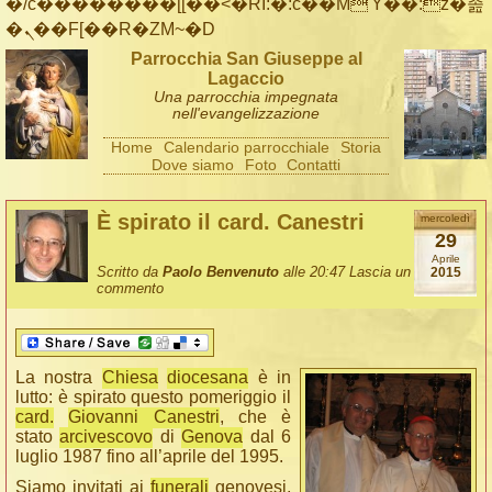
�/c��������[[��<�RI:�:c��MΎ��:z�졾
�ܢ��F[��R�ZM~�D
Parrocchia San Giuseppe al
Lagaccio
Una parrocchia impegnata
nell'evangelizzazione
Home
Calendario parrocchiale
Storia
Dove siamo
Foto
Contatti
È spirato il card. Canestri
mercoledì
29
Aprile
Scritto da
Paolo Benvenuto
alle 20:47
Lascia un
2015
commento
La nostra
Chiesa
diocesana
è in
lutto: è spirato questo pomeriggio il
card.
Giovanni Canestri
, che è
stato
arcivescovo
di
Genova
dal 6
luglio 1987 fino all’aprile del 1995.
Siamo invitati ai
funerali
genovesi,