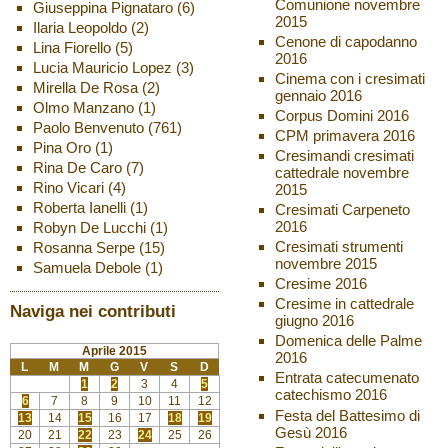
Comunione novembre
Giuseppina Pignataro
(6)
2015
Ilaria Leopoldo
(2)
Cenone di capodanno
Lina Fiorello
(5)
2016
Lucia Mauricio Lopez
(3)
Cinema con i cresimati
Mirella De Rosa
(2)
gennaio 2016
Olmo Manzano
(1)
Corpus Domini 2016
Paolo Benvenuto
(761)
CPM primavera 2016
Pina Oro
(1)
Cresimandi cresimati
Rina De Caro
(7)
cattedrale novembre
Rino Vicari
(4)
2015
Roberta Ianelli
(1)
Cresimati Carpeneto
2016
Robyn De Lucchi
(1)
Cresimati strumenti
Rosanna Serpe
(15)
novembre 2015
Samuela Debole
(1)
Cresime 2016
Cresime in cattedrale
Naviga nei contributi
giugno 2016
Domenica delle Palme
Aprile 2015
2016
L
M
M
G
V
S
D
Entrata catecumenato
1
2
3
4
5
catechismo 2016
6
7
8
9
10
11
12
Festa del Battesimo di
13
14
15
16
17
18
19
Gesù 2016
20
21
22
23
24
25
26