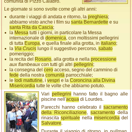
comunità di Pizzo Calabro.
Le giornate si sono svolte come gli altri anni:
durante i viaggi di andata e ritorno, la
preghiera
;
abbiamo visto anche i film su
santa Bernardette
e su
santa Rita da Cascia
;
la
Messa
tutti i giorni, in particolare la Messa
internazionale di
domenica
, con moltissimi pellegrini
di tutta
Europa
, e quella finale alla grotta, in
italiano
;
la
Via Crucis
lungo il suggestivo percorso,
sabato
pomeriggio;
la recita del
Rosario
, alla grotta e nella
processione
aux flambeaux
con tutti gli altri
pellegrini
;
la consegna del
cero
acceso, segno del cammino di
fede
della nostra
comunità
parrocchiale;
le
lodi mattutine
, i
vespri
e la
Coroncina alla Divina
Misericordia
tutte le volte che abbiamo potuto.
Vari
pellegrini
hanno fatto il bagno alle
piscine nell'
acqua
di Lourdes.
Parecchi hanno celebrato il
sacramento
della Riconciliazione
,
sacramento
della
rinascita
spirituale
nella
misericordia
del
Salvatore
.
Durante il viaggio di ritorno, in
pullman
,