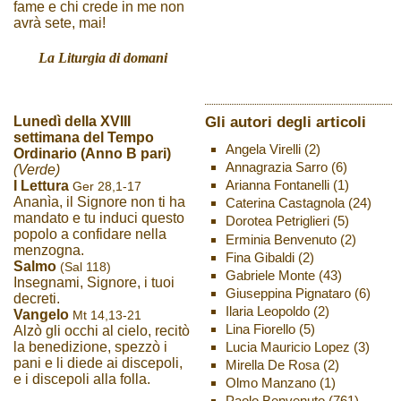
fame e chi crede in me non
avrà sete, mai!
La Liturgia di domani
Gli autori degli articoli
Lunedì della XVIII
settimana del Tempo
Angela Virelli
(2)
Ordinario (Anno B pari)
Annagrazia Sarro
(6)
(Verde)
Arianna Fontanelli
(1)
I Lettura
Ger 28,1-17
Ananìa, il Signore non ti ha
Caterina Castagnola
(24)
mandato e tu induci questo
Dorotea Petriglieri
(5)
popolo a confidare nella
Erminia Benvenuto
(2)
menzogna.
Fina Gibaldi
(2)
Salmo
(Sal 118)
Gabriele Monte
(43)
Insegnami, Signore, i tuoi
Giuseppina Pignataro
(6)
decreti.
Ilaria Leopoldo
(2)
Vangelo
Mt 14,13-21
Lina Fiorello
(5)
Alzò gli occhi al cielo, recitò
Lucia Mauricio Lopez
(3)
la benedizione, spezzò i
pani e li diede ai discepoli,
Mirella De Rosa
(2)
e i discepoli alla folla.
Olmo Manzano
(1)
Paolo Benvenuto
(761)