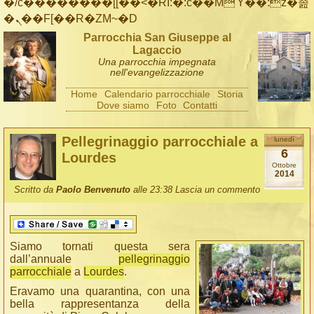
�/c��������[[��<�RI:�:c��MΎ��:z�졾
�ܢ��F[��R�ZM~�D
Parrocchia San Giuseppe al
Lagaccio
Una parrocchia impegnata
nell'evangelizzazione
Home
Calendario parrocchiale
Storia
Dove siamo
Foto
Contatti
Pellegrinaggio parrocchiale a
lunedì
6
Lourdes
Ottobre
2014
Scritto da
Paolo Benvenuto
alle 23:38
Lascia un commento
Siamo tornati questa sera
dall’annuale
pellegrinaggio
parrocchiale
a
Lourdes
.
Eravamo una quarantina, con una
bella rappresentanza della