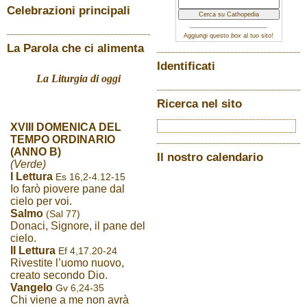
Celebrazioni principali
Aggiungi questo
box
al tuo sito!
La Parola che ci alimenta
Identificati
La Liturgia di oggi
Ricerca nel sito
XVIII DOMENICA DEL
TEMPO ORDINARIO
(ANNO B)
Il nostro calendario
(Verde)
I Lettura
Es 16,2-4.12-15
Io farò piovere pane dal
cielo per voi.
Salmo
(Sal 77)
Donaci, Signore, il pane del
cielo.
II Lettura
Ef 4,17.20-24
Rivestite l’uomo nuovo,
creato secondo Dio.
Vangelo
Gv 6,24-35
Chi viene a me non avrà