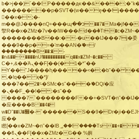
b�>j��)΄��!P�����ԫ��&���;�"k��B
��������p�SVT�(w��ę��!j���
��x�;�-
m��@J����nQ+���պ��כ��7�Ma�jf��J��ͱ4j���Ѳ�
撆R��x�ZMz�7v��IW���/d��ٞ�Тז�c�ZM~�ji�� ߒ��sQz�����Ԡ��DW��3�De�n"��M�+/
��������B��:�-�u��IJ���7j�委
���9��p�=�'m��AN�ޭ�=/
��������B��:�-
�n&������nUf���������q��x�ZM~�
c��
Ϲ�+,&��Ὰܢ��F[��(�1�*"��
ϒ��"J����ԧ�����<�;�b"�� ���"j��
,�!q�� қ�*]/
���؝�2��7�SMc�s"���ޭ�DQ/�应
�ܢ��F_��!� :�s"��
����7`��������F��+�SVT�n"��IJ�
�应����B ��4�
w�D"��IJ�׭�-`������S��9�Dr�ji��EJ߅��gJ�
应��
矁[��x�ZM~�n"��IB؃��!'����Тѕ��+��(m��IK�ʭ�/|
��ϐܢ��F[��x�ZMz�G�� %嬩