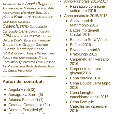
Anno Pastorale 2016/2017
Angelo Bagnasco
Adorazione
Adulti
Passaggio consegne
Anniversari di Matrimonio
Anno della
settembre 2016
Bambini
Bambini
Fede
Avvento
Anno pastorale 2015/2016
Battesimi
piccoli
Benedizione delle
Anniversari di
case
Bibbia
Campetto
Matrimonio 2016
Catechismo
Catechiste
Battesimo gemelli
Cene
Cattedrale
Centro d'Ascolto
Castelli 2016
CPM
Cresimati
Cresimandi
Cresime
Battesimo Sofia Vicari
Defunti
Famiglie
Doglio
Eucaristia
Giovani
Befana 2016
Gruppo Giovani
Gite
Guardia
Matrimoni
Messe
Bivacco comunità
Natale
Oratorio
Pellegrinaggi
Pratolungo 2015
Pasqua
Pizze
Prime
Prima Riconciliazione
Carpeneto anniversario
Ritiri
Comunioni
Quaresima
Rosario
2016
San Francesco da Paola
Settimana Santa
Carpeneto sempre
Vicariato
Via Crucis
giovani 2016
Cena ebraica 2016
Autori dei contributi
Cena Equipe CPM luglio
2016
Angela Virelli
(2)
Cena famiglie
Annagrazia Sarro
(6)
catechismo aprile 2016
Arianna Fontanelli
(1)
Cena Famiglie
Caterina Castagnola
(24)
Catechismo dicembre
Dorotea Petriglieri
(5)
2015