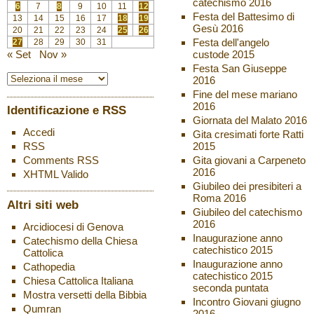
catechismo 2016
6
7
8
9
10
11
12
Festa del Battesimo di
13
14
15
16
17
18
19
Gesù 2016
20
21
22
23
24
25
26
Festa dell'angelo
27
28
29
30
31
custode 2015
« Set
Nov »
Festa San Giuseppe
2016
Fine del mese mariano
2016
Identificazione e RSS
Giornata del Malato 2016
Accedi
Gita cresimati forte Ratti
2015
RSS
Gita giovani a Carpeneto
Comments
RSS
2016
XHTML
Valido
Giubileo dei presibiteri a
Roma 2016
Altri siti web
Giubileo del catechismo
2016
Arcidiocesi di Genova
Inaugurazione anno
Catechismo della Chiesa
catechistico 2015
Cattolica
Inaugurazione anno
Cathopedia
catechistico 2015
Chiesa Cattolica Italiana
seconda puntata
Mostra versetti della Bibbia
Incontro Giovani giugno
Qumran
2016