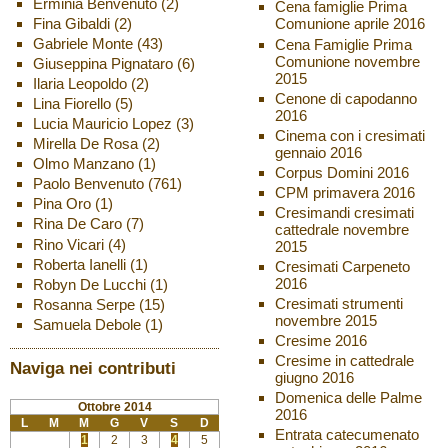
Erminia Benvenuto
(2)
Cena famiglie Prima
Fina Gibaldi
(2)
Comunione aprile 2016
Gabriele Monte
(43)
Cena Famiglie Prima
Comunione novembre
Giuseppina Pignataro
(6)
2015
Ilaria Leopoldo
(2)
Cenone di capodanno
Lina Fiorello
(5)
2016
Lucia Mauricio Lopez
(3)
Cinema con i cresimati
Mirella De Rosa
(2)
gennaio 2016
Olmo Manzano
(1)
Corpus Domini 2016
Paolo Benvenuto
(761)
CPM primavera 2016
Pina Oro
(1)
Cresimandi cresimati
Rina De Caro
(7)
cattedrale novembre
Rino Vicari
(4)
2015
Roberta Ianelli
(1)
Cresimati Carpeneto
2016
Robyn De Lucchi
(1)
Cresimati strumenti
Rosanna Serpe
(15)
novembre 2015
Samuela Debole
(1)
Cresime 2016
Cresime in cattedrale
Naviga nei contributi
giugno 2016
Domenica delle Palme
Ottobre 2014
2016
L
M
M
G
V
S
D
Entrata catecumenato
1
2
3
4
5