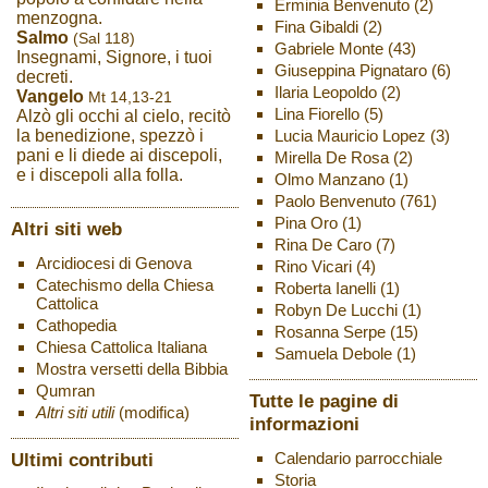
Erminia Benvenuto
(2)
menzogna.
Fina Gibaldi
(2)
Salmo
(Sal 118)
Gabriele Monte
(43)
Insegnami, Signore, i tuoi
Giuseppina Pignataro
(6)
decreti.
Ilaria Leopoldo
(2)
Vangelo
Mt 14,13-21
Lina Fiorello
(5)
Alzò gli occhi al cielo, recitò
Lucia Mauricio Lopez
(3)
la benedizione, spezzò i
pani e li diede ai discepoli,
Mirella De Rosa
(2)
e i discepoli alla folla.
Olmo Manzano
(1)
Paolo Benvenuto
(761)
Pina Oro
(1)
Altri siti web
Rina De Caro
(7)
Arcidiocesi di Genova
Rino Vicari
(4)
Catechismo della Chiesa
Roberta Ianelli
(1)
Cattolica
Robyn De Lucchi
(1)
Cathopedia
Rosanna Serpe
(15)
Chiesa Cattolica Italiana
Samuela Debole
(1)
Mostra versetti della Bibbia
Qumran
Tutte le pagine di
Altri siti utili
(modifica)
informazioni
Ultimi contributi
Calendario parrocchiale
Storia