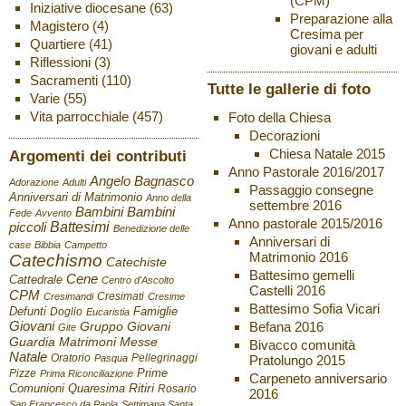
(CPM)
Iniziative diocesane
(63)
Preparazione alla
Magistero
(4)
Cresima per
Quartiere
(41)
giovani e adulti
Riflessioni
(3)
Sacramenti
(110)
Tutte le gallerie di foto
Varie
(55)
Vita parrocchiale
(457)
Foto della Chiesa
Decorazioni
Chiesa Natale 2015
Argomenti dei contributi
Anno Pastorale 2016/2017
Angelo Bagnasco
Adorazione
Adulti
Passaggio consegne
Anniversari di Matrimonio
Anno della
settembre 2016
Bambini
Bambini
Fede
Avvento
Anno pastorale 2015/2016
Battesimi
piccoli
Benedizione delle
Anniversari di
case
Bibbia
Campetto
Matrimonio 2016
Catechismo
Catechiste
Battesimo gemelli
Cene
Cattedrale
Centro d'Ascolto
Castelli 2016
CPM
Cresimati
Cresimandi
Cresime
Battesimo Sofia Vicari
Defunti
Famiglie
Doglio
Eucaristia
Giovani
Befana 2016
Gruppo Giovani
Gite
Guardia
Matrimoni
Messe
Bivacco comunità
Natale
Oratorio
Pellegrinaggi
Pratolungo 2015
Pasqua
Pizze
Prime
Prima Riconciliazione
Carpeneto anniversario
Ritiri
Comunioni
Quaresima
Rosario
2016
San Francesco da Paola
Settimana Santa