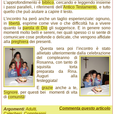
L’approfondimento è
biblico
, cercando e leggendo insieme
i passi paralleli, i riferimenti dell'
Antico Testamento
, e tutto
quello che può aiutare a capire il testo.
L’incontro ha però anche un taglio esperienziale: ognuno,
in
libertà
, esprime come vive o che difficoltà ha a vivere
quanto la
parola di Dio
gli suggerisce. E in genere sono
momenti molto belli e sereni, nei quali spesso ci si sente di
comunicare cose profonde o delicate, che vengono affidate
alla
preghiera
dei presenti.
Questa sera poi l’incontro è stato
allietato ulteriormente dalla celebrazione
del compleanno di
Rosanna, con tanto di
squisita torta
preparata da Rina.
Auguri alla
festeggiata!
E
grazie
anche a te,
Signore
, per questi bei momenti di vita
di
comunità
!
Commenta questo articolo
Argomenti
:
Adulti
,
Catechesi
,
Compleanni