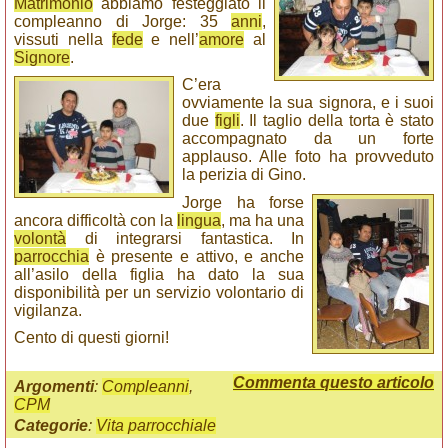
Matrimonio
abbiamo festeggiato il
compleanno di Jorge: 35
anni
,
vissuti nella
fede
e nell’
amore
al
Signore
.
C’era
ovviamente la sua signora, e i suoi
due
figli
. Il taglio della torta è stato
accompagnato da un forte
applauso. Alle foto ha provveduto
la perizia di Gino.
Jorge ha forse
ancora difficoltà con la
lingua
, ma ha una
volontà
di integrarsi fantastica. In
parrocchia
è presente e attivo, e anche
all’asilo della figlia ha dato la sua
disponibilità per un servizio volontario di
vigilanza.
Cento di questi giorni!
Commenta questo articolo
Argomenti
:
Compleanni
,
CPM
Categorie
:
Vita parrocchiale