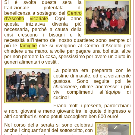
Si è svolta questa sera la
tradizionale polentata di
beneficenza a sostegno del
Centro
d’Ascolto
vicariale
. Ogni anno
questa iniziativa diventa più
necessaria, perché a causa della
crisi crescono i bisogni e le
necessità all’interno del nostro quartiere: sono sempre di
più le
famiglie
che si rivolgono al Centro d’Ascolto per
chiedere una mano, a volte per pagare una bolletta, altre
per non perdere la casa, spessissimo per avere un aiuto in
generi alimentari o vestiti.
La polenta era preparata con le
costine di maiale, ed era veramente
gustosa. Sono seguite poi le
chiacchere
, ottime anch’esse: i più
vivi complimenti all’
équipe
di
cucina!
Erano molti i presenti, parrocchiani
e non, giovani e meno giovani; tra le quote d’ingresso e
altri contributi si sono potuti raccogliere ben 800 euro!
Nel corso della serata si sono celebrati
anche i cinquant’anni del sottoscritto, con