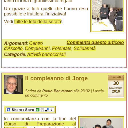
tanto di torta e graditissimo regalo.
Un grazie a tutti quelli che hanno reso
possibile e fruttifera l’iniziativa!
Vedi
tutte le foto della serata
!
Commenta questo articolo
Argomenti
:
Centro
d'Ascolto
,
Compleanni
,
Polentate
,
Solidarietà
Categorie
:
Attività parrocchiali
Il compleanno di Jorge
martedì
30
Novembre
Scritto da
Paolo Benvenuto
alle 23:32 |
Lascia
2010
un commento
In concomitanza con la fine del
Corso di Preparazione al