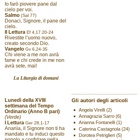
Io farò piovere pane dal
cielo per voi.
Salmo
(Sal 77)
Donaci, Signore, il pane del
cielo.
II Lettura
Ef 4,17.20-24
Rivestite l’uomo nuovo,
creato secondo Dio.
Vangelo
Gv 6,24-35
Chi viene a me non avrà
fame e chi crede in me non
avrà sete, mai!
La Liturgia di domani
Gli autori degli articoli
Lunedì della XVIII
settimana del Tempo
Angela Virelli
(2)
Ordinario (Anno B pari)
Annagrazia Sarro
(6)
(Verde)
Arianna Fontanelli
(1)
I Lettura
Ger 28,1-17
Ananìa, il Signore non ti ha
Caterina Castagnola
(24)
mandato e tu induci questo
Dorotea Petriglieri
(5)
popolo a confidare nella