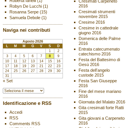
Roberta Ianelli
(1)
Cresimati Carpeneto
2016
Robyn De Lucchi
(1)
Cresimati strumenti
Rosanna Serpe
(15)
novembre 2015
Samuela Debole
(1)
Cresime 2016
Cresime in cattedrale
Naviga nei contributi
giugno 2016
Domenica delle Palme
Agosto 2026
2016
L
M
M
G
V
S
D
Entrata catecumenato
1
2
catechismo 2016
3
4
5
6
7
8
9
Festa del Battesimo di
10
11
12
13
14
15
16
Gesù 2016
17
18
19
20
21
22
23
Festa dell'angelo
24
25
26
27
28
29
30
custode 2015
31
« Set
Festa San Giuseppe
2016
Fine del mese mariano
2016
Giornata del Malato 2016
Identificazione e RSS
Gita cresimati forte Ratti
Accedi
2015
RSS
Gita giovani a Carpeneto
2016
Comments
RSS