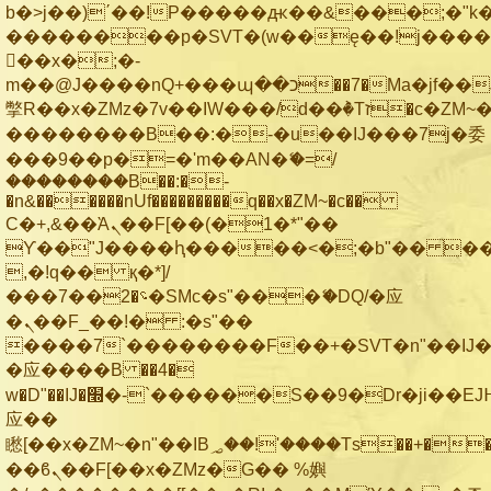
b�>j��)΄��!P�����ԫ��&���;�"k��B
��������p�SVT�(w��ę��!j���
��x�;�-
m��@J����nQ+���պ��כ��7�Ma�jf��J��ͱ4j���Ѳ�
撆R��x�ZMz�7v��IW���/d��ٞ�Тז�c�ZM~�ji�� ߒ��sQz�����Ԡ��DW��3�De�n"��M�+/
��������B��:�-�u��IJ���7j�委
���9��p�=�'m��AN�ޭ�=/
��������B��:�-
�n&������nUf���������q��x�ZM~�
c��
Ϲ�+,&��Ὰܢ��F[��(�1�*"��
ϒ��"J����ԧ�����<�;�b"�� ���"j��
,�!q�� қ�*]/
���؝�2��7�SMc�s"���ޭ�DQ/�应
�ܢ��F_��!� :�s"��
����7`��������F��+�SVT�n"��IJ�
�应����B ��4�
w�D"��IJ�׭�-`������S��9�Dr�ji��EJ߅��gJ�
应��
矁[��x�ZM~�n"��IB؃��!'����Тѕ��+��(m��IK�ʭ�/|
��ϐܢ��F[��x�ZMz�G�� %嬩