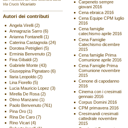
Carpeneto sempre
Vicariato
Via Crucis
giovani 2016
Cena ebraica 2016
Autori dei contributi
Cena Equipe CPM luglio
2016
Angela Virelli
(2)
Cena famiglie
Annagrazia Sarro
(6)
catechismo aprile 2016
Arianna Fontanelli
(1)
Cena Famiglie
Caterina Castagnola
(24)
Catechismo dicembre
Dorotea Petriglieri
(5)
2015
Erminia Benvenuto
(2)
Cena famiglie Prima
Fina Gibaldi
(2)
Comunione aprile 2016
Gabriele Monte
(43)
Cena Famiglie Prima
Comunione novembre
Giuseppina Pignataro
(6)
2015
Ilaria Leopoldo
(2)
Cenone di capodanno
Lina Fiorello
(5)
2016
Lucia Mauricio Lopez
(3)
Cinema con i cresimati
Mirella De Rosa
(2)
gennaio 2016
Olmo Manzano
(1)
Corpus Domini 2016
Paolo Benvenuto
(761)
CPM primavera 2016
Pina Oro
(1)
Cresimandi cresimati
Rina De Caro
(7)
cattedrale novembre
Rino Vicari
(4)
2015