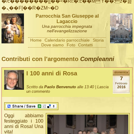
�/c��������[[��<�RI:�:c��MΎ��:z�졾
�ܢ��F[��R�ZM~�D
Parrocchia San Giuseppe al
Lagaccio
Una parrocchia impegnata
nell'evangelizzazione
Home
Calendario parrocchiale
Storia
Dove siamo
Foto
Contatti
Contributi con l'argomento
Compleanni
I 100 anni di Rosa
domenica
7
Febbraio
Scritto da
Paolo Benvenuto
alle 13:40 |
Lascia
2016
un commento
Oggi abbiamo
festeggiato i 100
anni di Rosa! Una
vita!