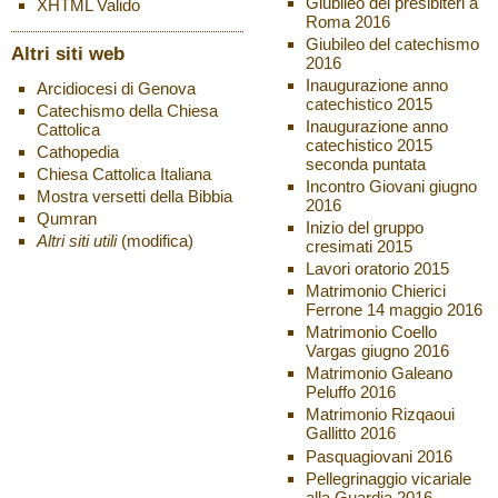
Giubileo dei presibiteri a
XHTML
Valido
Roma 2016
Giubileo del catechismo
Altri siti web
2016
Inaugurazione anno
Arcidiocesi di Genova
catechistico 2015
Catechismo della Chiesa
Inaugurazione anno
Cattolica
catechistico 2015
Cathopedia
seconda puntata
Chiesa Cattolica Italiana
Incontro Giovani giugno
Mostra versetti della Bibbia
2016
Qumran
Inizio del gruppo
Altri siti utili
(modifica)
cresimati 2015
Lavori oratorio 2015
Matrimonio Chierici
Ferrone 14 maggio 2016
Matrimonio Coello
Vargas giugno 2016
Matrimonio Galeano
Peluffo 2016
Matrimonio Rizqaoui
Gallitto 2016
Pasquagiovani 2016
Pellegrinaggio vicariale
alla Guardia 2016