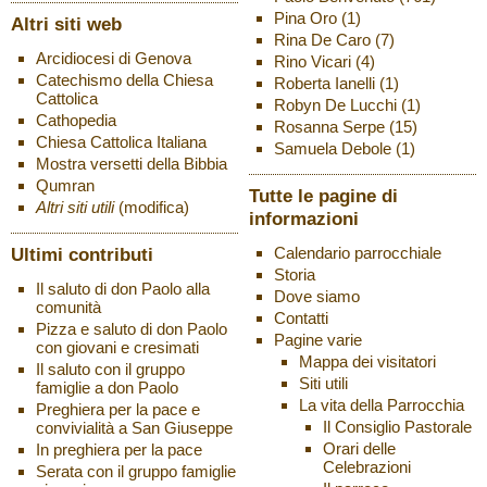
Pina Oro
(1)
Altri siti web
Rina De Caro
(7)
Arcidiocesi di Genova
Rino Vicari
(4)
Catechismo della Chiesa
Roberta Ianelli
(1)
Cattolica
Robyn De Lucchi
(1)
Cathopedia
Rosanna Serpe
(15)
Chiesa Cattolica Italiana
Samuela Debole
(1)
Mostra versetti della Bibbia
Qumran
Tutte le pagine di
Altri siti utili
(modifica)
informazioni
Ultimi contributi
Calendario parrocchiale
Storia
Il saluto di don Paolo alla
Dove siamo
comunità
Contatti
Pizza e saluto di don Paolo
Pagine varie
con giovani e cresimati
Mappa dei visitatori
Il saluto con il gruppo
Siti utili
famiglie a don Paolo
La vita della Parrocchia
Preghiera per la pace e
Il Consiglio Pastorale
convivialità a San Giuseppe
Orari delle
In preghiera per la pace
Celebrazioni
Serata con il gruppo famiglie