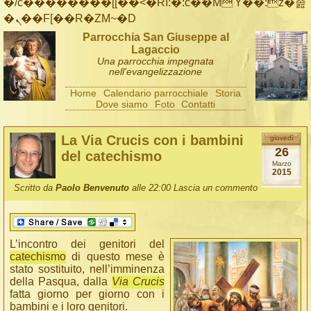
�/c��������[[��<�RI:�:c��MΎ��:z�졾
�ܢ��F[��R�ZM~�D
Parrocchia San Giuseppe al
Lagaccio
Una parrocchia impegnata
nell'evangelizzazione
Home
Calendario parrocchiale
Storia
Dove siamo
Foto
Contatti
La Via Crucis con i bambini
giovedì
26
del catechismo
Marzo
2015
Scritto da
Paolo Benvenuto
alle 22:00
Lascia un commento
L’incontro dei genitori del
catechismo
di questo mese è
stato sostituito, nell’imminenza
della Pasqua, dalla
Via Crucis
fatta giorno per giorno con i
bambini e i loro genitori.