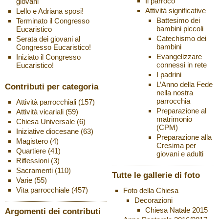
Il parroco
giovani
Attività significative
Lello e Adriana sposi!
Battesimo dei
Terminato il Congresso
bambini piccoli
Eucaristico
Catechismo dei
Serata dei giovani al
bambini
Congresso Eucaristico!
Evangelizzare
Iniziato il Congresso
connessi in rete
Eucaristico!
I padrini
L’Anno della Fede
Contributi per categoria
nella nostra
parrocchia
Attività parrocchiali
(157)
Preparazione al
Attività vicariali
(59)
matrimonio
Chiesa Universale
(6)
(CPM)
Iniziative diocesane
(63)
Preparazione alla
Magistero
(4)
Cresima per
Quartiere
(41)
giovani e adulti
Riflessioni
(3)
Sacramenti
(110)
Tutte le gallerie di foto
Varie
(55)
Vita parrocchiale
(457)
Foto della Chiesa
Decorazioni
Chiesa Natale 2015
Argomenti dei contributi