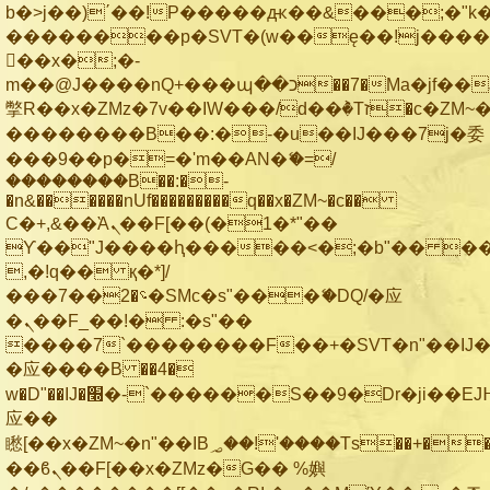
b�>j��)΄��!P�����ԫ��&���;�"k��B
��������p�SVT�(w��ę��!j���
��x�;�-
m��@J����nQ+���պ��כ��7�Ma�jf��J��ͱ4j���Ѳ�
撆R��x�ZMz�7v��IW���/d��ٞ�Тז�c�ZM~�ji�� ߒ��sQz�����Ԡ��DW��3�De�n"��M�+/
��������B��:�-�u��IJ���7j�委
���9��p�=�'m��AN�ޭ�=/
��������B��:�-
�n&������nUf���������q��x�ZM~�
c��
Ϲ�+,&��Ὰܢ��F[��(�1�*"��
ϒ��"J����ԧ�����<�;�b"�� ���"j��
,�!q�� қ�*]/
���؝�2��7�SMc�s"���ޭ�DQ/�应
�ܢ��F_��!� :�s"��
����7`��������F��+�SVT�n"��IJ�
�应����B ��4�
w�D"��IJ�׭�-`������S��9�Dr�ji��EJ߅��gJ�
应��
矁[��x�ZM~�n"��IB؃��!'����Тѕ��+��(m��IK�ʭ�/|
��ϐܢ��F[��x�ZMz�G�� %嬩