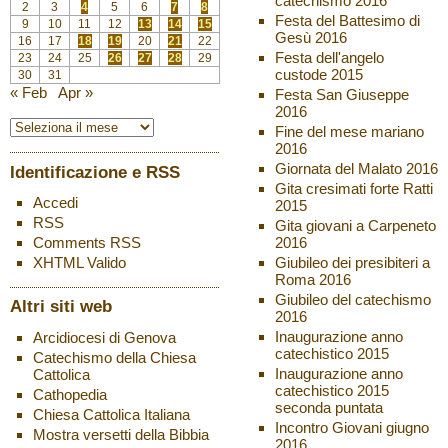
catechismo 2016
2
3
4
5
6
7
8
Festa del Battesimo di
9
10
11
12
13
14
15
Gesù 2016
16
17
18
19
20
21
22
Festa dell'angelo
23
24
25
26
27
28
29
custode 2015
30
31
« Feb
Apr »
Festa San Giuseppe
2016
Fine del mese mariano
2016
Giornata del Malato 2016
Identificazione e RSS
Gita cresimati forte Ratti
Accedi
2015
RSS
Gita giovani a Carpeneto
2016
Comments
RSS
Giubileo dei presibiteri a
XHTML
Valido
Roma 2016
Giubileo del catechismo
Altri siti web
2016
Inaugurazione anno
Arcidiocesi di Genova
catechistico 2015
Catechismo della Chiesa
Inaugurazione anno
Cattolica
catechistico 2015
Cathopedia
seconda puntata
Chiesa Cattolica Italiana
Incontro Giovani giugno
Mostra versetti della Bibbia
2016