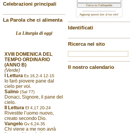
Celebrazioni principali
Aggiungi questo
box
al tuo sito!
La Parola che ci alimenta
Identificati
La Liturgia di oggi
Ricerca nel sito
XVIII DOMENICA DEL
TEMPO ORDINARIO
(ANNO B)
Il nostro calendario
(Verde)
I Lettura
Es 16,2-4.12-15
Io farò piovere pane dal
cielo per voi.
Salmo
(Sal 77)
Donaci, Signore, il pane del
cielo.
II Lettura
Ef 4,17.20-24
Rivestite l’uomo nuovo,
creato secondo Dio.
Vangelo
Gv 6,24-35
Chi viene a me non avrà