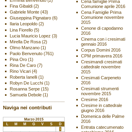
Erminia Benvenuto
(2)
Cena famiglie Prima
Fina Gibaldi
(2)
Comunione aprile 2016
Gabriele Monte
(43)
Cena Famiglie Prima
Comunione novembre
Giuseppina Pignataro
(6)
2015
Ilaria Leopoldo
(2)
Cenone di capodanno
Lina Fiorello
(5)
2016
Lucia Mauricio Lopez
(3)
Cinema con i cresimati
Mirella De Rosa
(2)
gennaio 2016
Olmo Manzano
(1)
Corpus Domini 2016
Paolo Benvenuto
(761)
CPM primavera 2016
Pina Oro
(1)
Cresimandi cresimati
Rina De Caro
(7)
cattedrale novembre
Rino Vicari
(4)
2015
Roberta Ianelli
(1)
Cresimati Carpeneto
2016
Robyn De Lucchi
(1)
Cresimati strumenti
Rosanna Serpe
(15)
novembre 2015
Samuela Debole
(1)
Cresime 2016
Cresime in cattedrale
Naviga nei contributi
giugno 2016
Domenica delle Palme
Marzo 2015
2016
L
M
M
G
V
S
D
Entrata catecumenato
1