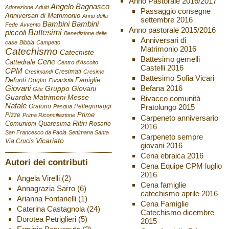
Anno Pastorale 2016/2017
Angelo Bagnasco
Adorazione
Adulti
Passaggio consegne
Anniversari di Matrimonio
Anno della
settembre 2016
Bambini
Bambini
Fede
Avvento
Anno pastorale 2015/2016
Battesimi
piccoli
Benedizione delle
Anniversari di
case
Bibbia
Campetto
Matrimonio 2016
Catechismo
Catechiste
Battesimo gemelli
Cene
Cattedrale
Centro d'Ascolto
Castelli 2016
CPM
Cresimati
Cresimandi
Cresime
Battesimo Sofia Vicari
Defunti
Famiglie
Doglio
Eucaristia
Giovani
Befana 2016
Gruppo Giovani
Gite
Guardia
Matrimoni
Messe
Bivacco comunità
Natale
Oratorio
Pellegrinaggi
Pratolungo 2015
Pasqua
Pizze
Prime
Prima Riconciliazione
Carpeneto anniversario
Ritiri
Comunioni
Quaresima
Rosario
2016
San Francesco da Paola
Settimana Santa
Carpeneto sempre
Vicariato
Via Crucis
giovani 2016
Cena ebraica 2016
Autori dei contributi
Cena Equipe CPM luglio
2016
Angela Virelli
(2)
Cena famiglie
Annagrazia Sarro
(6)
catechismo aprile 2016
Arianna Fontanelli
(1)
Cena Famiglie
Caterina Castagnola
(24)
Catechismo dicembre
Dorotea Petriglieri
(5)
2015