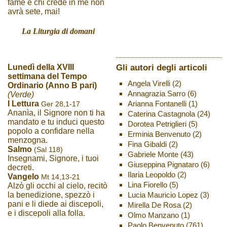
fame e chi crede in me non
avrà sete, mai!
La Liturgia di domani
Gli autori degli articoli
Lunedì della XVIII
settimana del Tempo
Angela Virelli
(2)
Ordinario (Anno B pari)
Annagrazia Sarro
(6)
(Verde)
Arianna Fontanelli
(1)
I Lettura
Ger 28,1-17
Ananìa, il Signore non ti ha
Caterina Castagnola
(24)
mandato e tu induci questo
Dorotea Petriglieri
(5)
popolo a confidare nella
Erminia Benvenuto
(2)
menzogna.
Fina Gibaldi
(2)
Salmo
(Sal 118)
Gabriele Monte
(43)
Insegnami, Signore, i tuoi
Giuseppina Pignataro
(6)
decreti.
Ilaria Leopoldo
(2)
Vangelo
Mt 14,13-21
Lina Fiorello
(5)
Alzò gli occhi al cielo, recitò
Lucia Mauricio Lopez
(3)
la benedizione, spezzò i
pani e li diede ai discepoli,
Mirella De Rosa
(2)
e i discepoli alla folla.
Olmo Manzano
(1)
Paolo Benvenuto
(761)