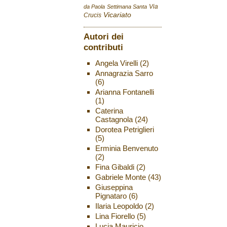
Via
da Paola
Settimana Santa
Vicariato
Crucis
Autori dei
contributi
Angela Virelli
(2)
Annagrazia Sarro
(6)
Arianna Fontanelli
(1)
Caterina
Castagnola
(24)
Dorotea Petriglieri
(5)
Erminia Benvenuto
(2)
Fina Gibaldi
(2)
Gabriele Monte
(43)
Giuseppina
Pignataro
(6)
Ilaria Leopoldo
(2)
Lina Fiorello
(5)
Lucia Mauricio