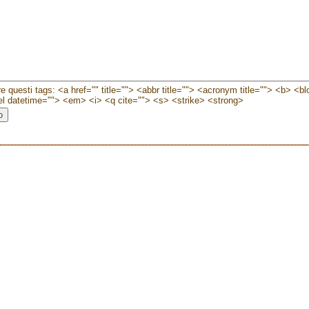
e questi tags: <a href="" title=""> <abbr title=""> <acronym title=""> <b> <b
l datetime=""> <em> <i> <q cite=""> <s> <strike> <strong>