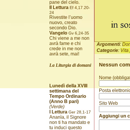
pane del cielo.
II Lettura
Ef 4,17.20-
24
Rivestite l’uomo
nuovo, creato
secondo Dio.
Vangelo
Gv 6,24-35
Chi viene a me non
avrà fame e chi
Argomenti
:
Do
crede in me non
Categorie
:
Vita
avrà sete, mai!
Nessun co
La Liturgia di domani
Nome (obbligat
Lunedì della XVIII
Posta elettroni
settimana del
Tempo Ordinario
(Anno B pari)
Sito Web
(Verde)
I Lettura
Ger 28,1-17
Aggiungi un
Ananìa, il Signore
non ti ha mandato e
tu induci questo