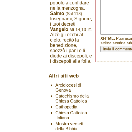
popolo a confidare
nella menzogna.
Salmo
(Sal 118)
Insegnami, Signore,
i tuoi decreti.
Vangelo
Mt 14,13-21
Alzò gli occhi al
XHTML:
Puoi usar
cielo, recitò la
<cite> <code> <de
benedizione,
spezzò i pani e li
diede ai discepoli, e
i discepoli alla folla.
Altri siti web
Arcidiocesi di
Genova
Catechismo della
Chiesa Cattolica
Cathopedia
Chiesa Cattolica
Italiana
Mostra versetti
della Bibbia