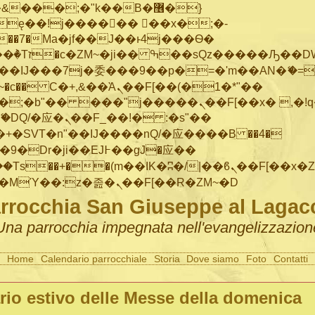
���;�"k��B�޶�}
ę��!j������ ��x�;�-
"��M�+/
IJ���7j�委���9��p�=�'m��AN�ޭ�=/
~�
c�� Ϲ�+,&��Ὰܢ��F[��(�1�*"��
�"j�����ܢ��F[��x� ,�!q�� қ�*]/
�SVT�n"��IJ����nQ/�应����B ��4�
�/c��������[[��<�RI:�:c��MΎ��:z�졾�ܢ��F[��R�ZM~�D
rrocchia San Giuseppe al Lagac
Una parrocchia impegnata nell'evangelizzazion
Home
Calendario parrocchiale
Storia
Dove siamo
Foto
Contatti
rio estivo delle Messe della domenica