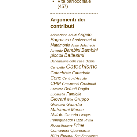
Vita parrocchiale
(457)
Argomenti dei
contributi
Angelo
Adorazione
Adulti
Bagnasco
Anniversari di
Matrimonio
Anno della Fede
Bambini
Bambini
Avvento
Battesimi
piccoli
Benedizione delle case
Bibbia
Catechismo
Campetto
Catechiste
Cattedrale
Cene
Centro d'Ascolto
CPM
Cresimati
Cresimandi
Defunti
Doglio
Cresime
Famiglie
Eucaristia
Giovani
Gruppo
Gite
Giovani
Guardia
Matrimoni
Messe
Natale
Oratorio
Pasqua
Pellegrinaggi
Pizze
Prima
Prime
Riconciliazione
Comunioni
Quaresima
Ritiri
Rosario
San Francesco