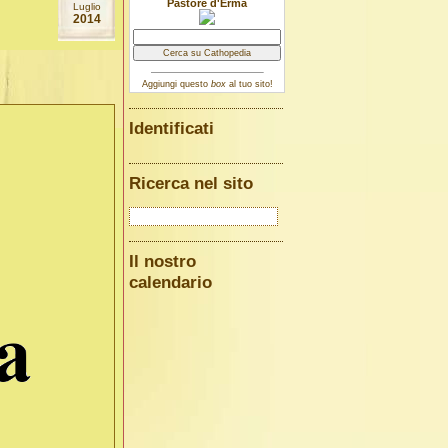
Pastore d'Erma
Luglio
2014
Aggiungi questo
box
al tuo sito!
Identificati
Ricerca nel sito
Il nostro
calendario