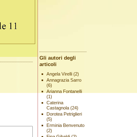
Gli autori degli
articoli
Angela Virelli
(2)
Annagrazia Sarro
(6)
Arianna Fontanelli
(1)
Caterina
Castagnola
(24)
Dorotea Petriglieri
(5)
Erminia Benvenuto
(2)
Fina Gibaldi
(2)