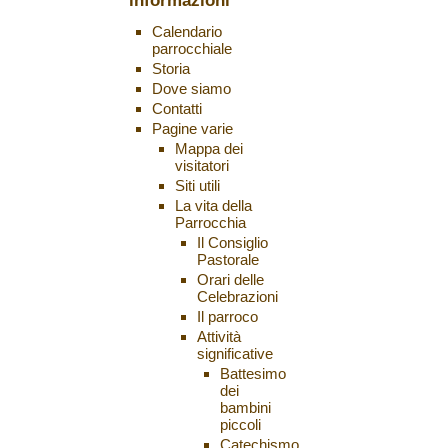
informazioni
Calendario
parrocchiale
Storia
Dove siamo
Contatti
Pagine varie
Mappa dei
visitatori
Siti utili
La vita della
Parrocchia
Il Consiglio
Pastorale
Orari delle
Celebrazioni
Il parroco
Attività
significative
Battesimo
dei
bambini
piccoli
Catechismo