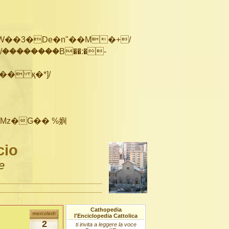
��������B��:�-
cio
e
Cathopedia
mercoledì
l'Enciclopedia Cattolica
2
ti invita a leggere la voce