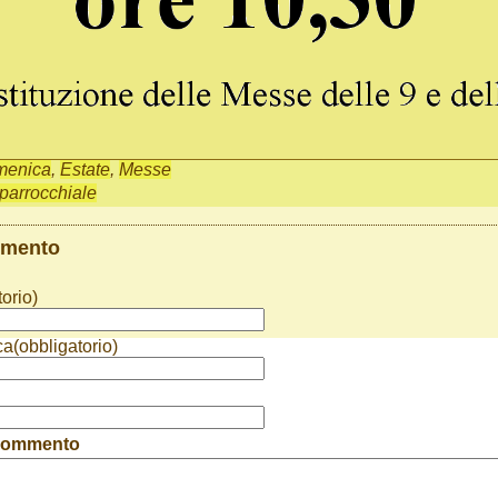
menica
,
Estate
,
Messe
 parrocchiale
mmento
orio)
ca(obbligatorio)
 commento