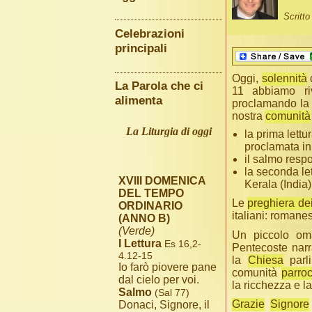
Scritt
Celebrazioni
principali
Oggi,
solennità
La Parola che ci
11 abbiamo riv
alimenta
proclamando l
nostra
comunità
La Liturgia di oggi
la prima lettu
proclamata in
il salmo resp
la seconda let
XVIII DOMENICA
Kerala (India)
DEL TEMPO
Le
preghiera dei
ORDINARIO
italiani: romane
(ANNO B)
(Verde)
Un piccolo om
I Lettura
Es 16,2-
Pentecoste narr
4.12-15
la
Chiesa
parli
Io farò piovere pane
comunità
parroc
dal cielo per voi.
la ricchezza e l
Salmo
(Sal 77)
Grazie
Signore
Donaci, Signore, il