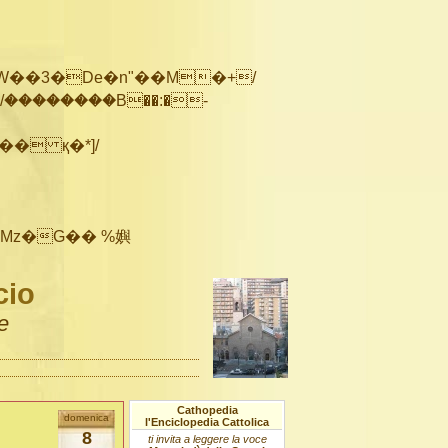
��������B��:�-
cio
e
Cathopedia
domenica
l'Enciclopedia Cattolica
8
ti invita a leggere la voce