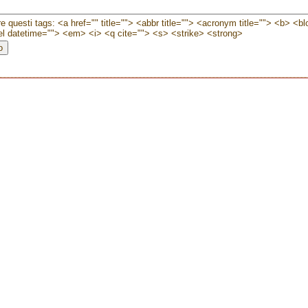
e questi tags: <a href="" title=""> <abbr title=""> <acronym title=""> <b> <b
l datetime=""> <em> <i> <q cite=""> <s> <strike> <strong>