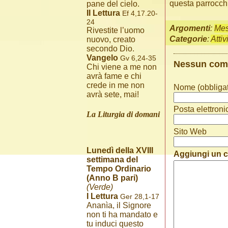
questa parrocch
pane del cielo.
II Lettura
Ef 4,17.20-
24
Argomenti
:
Me
Rivestite l’uomo
Categorie
:
Attiv
nuovo, creato
secondo Dio.
Vangelo
Gv 6,24-35
Nessun co
Chi viene a me non
avrà fame e chi
crede in me non
Nome (obbligat
avrà sete, mai!
Posta elettroni
La Liturgia di domani
Sito Web
Lunedì della XVIII
Aggiungi un
settimana del
Tempo Ordinario
(Anno B pari)
(Verde)
I Lettura
Ger 28,1-17
Ananìa, il Signore
non ti ha mandato e
tu induci questo