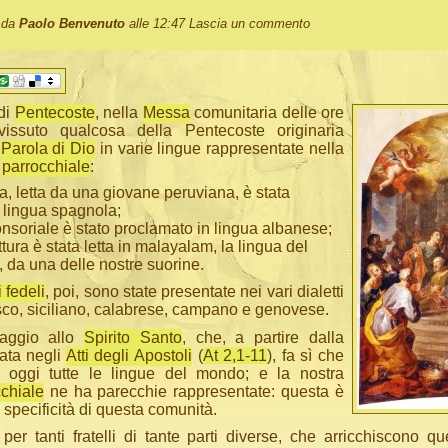
o da
Paolo Benvenuto
alle 12:47
Lascia un commento
di
Pentecoste
, nella
Messa
comunitaria delle ore
issuto qualcosa della Pentecoste originaria
a
Parola di Dio
in varie lingue rappresentate nella
parrocchiale
:
ra, letta da una giovane peruviana, è stata
 lingua spagnola;
onsoriale è stato proclamato in lingua albanese;
tura è stata letta in malayalam, la lingua del
, da una delle nostre suorine.
 fedeli
, poi, sono state presentate nei vari dialetti
sco, siciliano, calabrese, campano e genovese.
aggio allo
Spirito Santo
, che, a partire dalla
ata negli
Atti degli Apostoli
(
At 2,1-11
), fa sì che
 oggi tutte le lingue del mondo; e la nostra
chiale
ne ha parecchie rappresentate: questa è
a specificità di questa comunità.
per tanti fratelli di tante parti diverse, che arricchiscono q