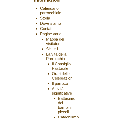
informazioni
Calendario
parrocchiale
Storia
Dove siamo
Contatti
Pagine varie
Mappa dei
visitatori
Siti utili
La vita della
Parrocchia
Il Consiglio
Pastorale
Orari delle
Celebrazioni
Il parroco
Attività
significative
Battesimo
dei
bambini
piccoli
Catechismo