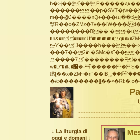
b�>j��)΄��!P�����ԫ��&
��������p�SVT�(w��
m��@J����nQ+���պ��כ��7�Ma�jf��J��ͱ4j���Ѳ�
撆R��x�ZMz�7v��IW���/d��ٞ�Тז�c�ZM~�ji�� ߒ��sQz�����Ԡ��DW��3�De�n
��������B��:�-�u��
�n&������nUf���������q��x�ZM
ϒ��"J����ԧ�����<�;�b"�� ��
���؝�2��7�SMc�s"���ޭ�DQ/�应�ܢ��F_��!� :�s"��
����7`��������F��+
w�D"��IJ�׭�-`������S��9�Dr�ji��EJ߅��gJ�应��
矁[��x�ZM~�n"��IB؃��!'����Тѕ��+��(m��IK�ʭ�/|��ϐܢ��F[��x�ZMz�G�� %嬩
Pa
↓ La liturgia di
Mes
oggi e domani ↓