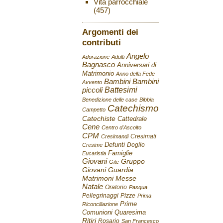
Vita parrocchiale
(457)
Argomenti dei
contributi
Angelo
Adorazione
Adulti
Bagnasco
Anniversari di
Matrimonio
Anno della Fede
Bambini
Bambini
Avvento
Battesimi
piccoli
Benedizione delle case
Bibbia
Catechismo
Campetto
Catechiste
Cattedrale
Cene
Centro d'Ascolto
CPM
Cresimati
Cresimandi
Defunti
Doglio
Cresime
Famiglie
Eucaristia
Giovani
Gruppo
Gite
Giovani
Guardia
Matrimoni
Messe
Natale
Oratorio
Pasqua
Pellegrinaggi
Pizze
Prima
Prime
Riconciliazione
Comunioni
Quaresima
Ritiri
Rosario
San Francesco