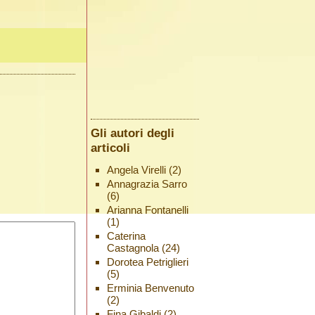
Gli autori degli
articoli
Angela Virelli
(2)
Annagrazia Sarro
(6)
Arianna Fontanelli
(1)
Caterina
Castagnola
(24)
Dorotea Petriglieri
(5)
Erminia Benvenuto
(2)
Fina Gibaldi
(2)