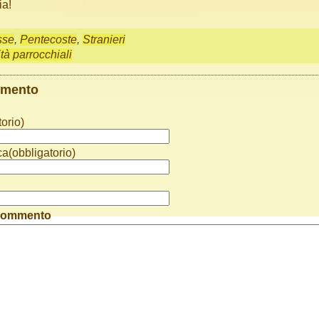
ia!
sse
,
Pentecoste
,
Stranieri
ità parrocchiali
mmento
orio)
ca(obbligatorio)
 commento