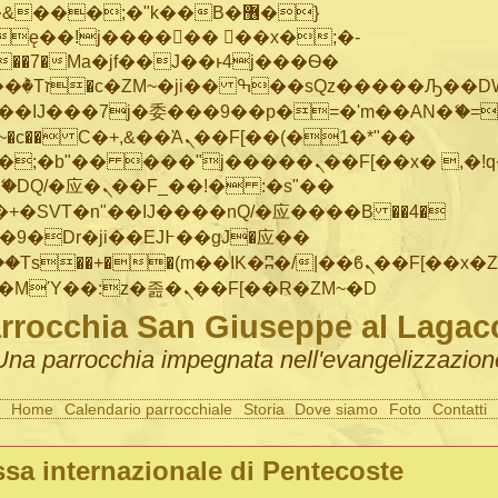
���;�"k��B�޶�}
ę��!j������ ��x�;�-
"��M�+/
IJ���7j�委���9��p�=�'m��AN�ޭ�=/
~�
c�� Ϲ�+,&��Ὰܢ��F[��(�1�*"��
�"j�����ܢ��F[��x� ,�!q�� қ�*]/
�SVT�n"��IJ����nQ/�应����B ��4�
�/c��������[[��<�RI:�:c��MΎ��:z�졾�ܢ��F[��R�ZM~�D
rrocchia San Giuseppe al Lagac
Una parrocchia impegnata nell'evangelizzazion
Home
Calendario parrocchiale
Storia
Dove siamo
Foto
Contatti
sa internazionale di Pentecoste