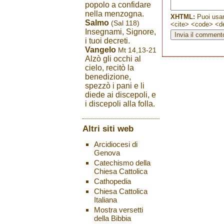
popolo a confidare
nella menzogna.
XHTML:
Puoi usar
Salmo
(Sal 118)
<cite> <code> <de
Insegnami, Signore,
i tuoi decreti.
Vangelo
Mt 14,13-21
Alzò gli occhi al
cielo, recitò la
benedizione,
spezzò i pani e li
diede ai discepoli, e
i discepoli alla folla.
Altri siti web
Arcidiocesi di
Genova
Catechismo della
Chiesa Cattolica
Cathopedia
Chiesa Cattolica
Italiana
Mostra versetti
della Bibbia