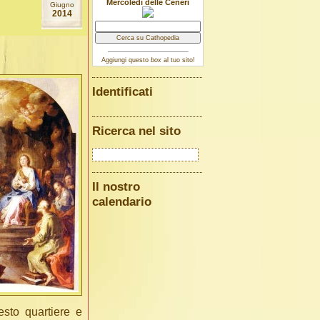
Mercoledì delle Ceneri
Giugno
2014
Aggiungi questo
box
al tuo sito!
Identificati
Ricerca nel sito
Il nostro
calendario
uesto quartiere e