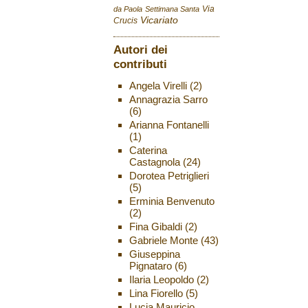
Via
da Paola
Settimana Santa
Vicariato
Crucis
Autori dei
contributi
Angela Virelli
(2)
Annagrazia Sarro
(6)
Arianna Fontanelli
(1)
Caterina
Castagnola
(24)
Dorotea Petriglieri
(5)
Erminia Benvenuto
(2)
Fina Gibaldi
(2)
Gabriele Monte
(43)
Giuseppina
Pignataro
(6)
Ilaria Leopoldo
(2)
Lina Fiorello
(5)
Lucia Mauricio