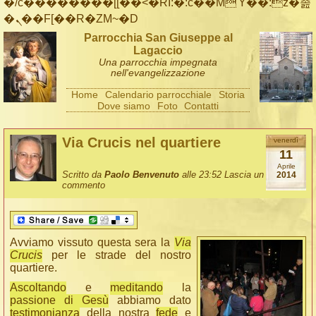
�/c��������[[��<�RI:�:c��MΎ��:z�졾
�ܢ��F[��R�ZM~�D
Parrocchia San Giuseppe al
Lagaccio
Una parrocchia impegnata
nell'evangelizzazione
Home
Calendario parrocchiale
Storia
Dove siamo
Foto
Contatti
Via Crucis nel quartiere
venerdì
11
Aprile
Scritto da
Paolo Benvenuto
alle 23:52
Lascia un
2014
commento
Avviamo vissuto questa sera la
Via
Crucis
per le strade del nostro
quartiere.
Ascoltando
e
meditando
la
passione di Gesù
abbiamo dato
testimonianza
della nostra
fede
e