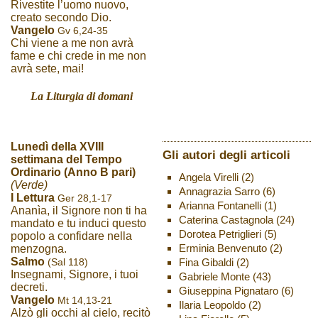
Rivestite l’uomo nuovo,
creato secondo Dio.
Vangelo
Gv 6,24-35
Chi viene a me non avrà
fame e chi crede in me non
avrà sete, mai!
La Liturgia di domani
Lunedì della XVIII
Gli autori degli articoli
settimana del Tempo
Ordinario (Anno B pari)
Angela Virelli
(2)
(Verde)
Annagrazia Sarro
(6)
I Lettura
Ger 28,1-17
Arianna Fontanelli
(1)
Ananìa, il Signore non ti ha
Caterina Castagnola
(24)
mandato e tu induci questo
Dorotea Petriglieri
(5)
popolo a confidare nella
Erminia Benvenuto
(2)
menzogna.
Salmo
(Sal 118)
Fina Gibaldi
(2)
Insegnami, Signore, i tuoi
Gabriele Monte
(43)
decreti.
Giuseppina Pignataro
(6)
Vangelo
Mt 14,13-21
Ilaria Leopoldo
(2)
Alzò gli occhi al cielo, recitò