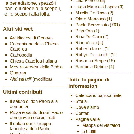
Lina Fiorello
(5)
la benedizione, spezzò i
Lucia Mauricio Lopez
(3)
pani e li diede ai discepoli,
Mirella De Rosa
(2)
e i discepoli alla folla.
Olmo Manzano
(1)
Paolo Benvenuto
(761)
Altri siti web
Pina Oro
(1)
Rina De Caro
(7)
Arcidiocesi di Genova
Rino Vicari
(4)
Catechismo della Chiesa
Roberta Ianelli
(1)
Cattolica
Robyn De Lucchi
(1)
Cathopedia
Rosanna Serpe
(15)
Chiesa Cattolica Italiana
Samuela Debole
(1)
Mostra versetti della Bibbia
Qumran
Altri siti utili
(modifica)
Tutte le pagine di
informazioni
Ultimi contributi
Calendario parrocchiale
Storia
Il saluto di don Paolo alla
comunità
Dove siamo
Pizza e saluto di don Paolo
Contatti
con giovani e cresimati
Pagine varie
Il saluto con il gruppo
Mappa dei visitatori
famiglie a don Paolo
Siti utili