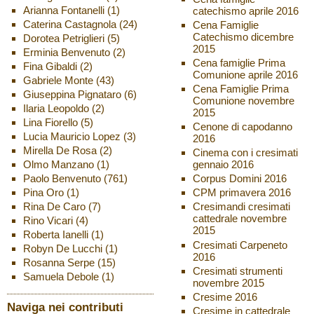
Arianna Fontanelli
(1)
catechismo aprile 2016
Caterina Castagnola
(24)
Cena Famiglie
Catechismo dicembre
Dorotea Petriglieri
(5)
2015
Erminia Benvenuto
(2)
Cena famiglie Prima
Fina Gibaldi
(2)
Comunione aprile 2016
Gabriele Monte
(43)
Cena Famiglie Prima
Giuseppina Pignataro
(6)
Comunione novembre
Ilaria Leopoldo
(2)
2015
Lina Fiorello
(5)
Cenone di capodanno
Lucia Mauricio Lopez
(3)
2016
Mirella De Rosa
(2)
Cinema con i cresimati
Olmo Manzano
(1)
gennaio 2016
Paolo Benvenuto
(761)
Corpus Domini 2016
Pina Oro
(1)
CPM primavera 2016
Rina De Caro
(7)
Cresimandi cresimati
cattedrale novembre
Rino Vicari
(4)
2015
Roberta Ianelli
(1)
Cresimati Carpeneto
Robyn De Lucchi
(1)
2016
Rosanna Serpe
(15)
Cresimati strumenti
Samuela Debole
(1)
novembre 2015
Cresime 2016
Naviga nei contributi
Cresime in cattedrale