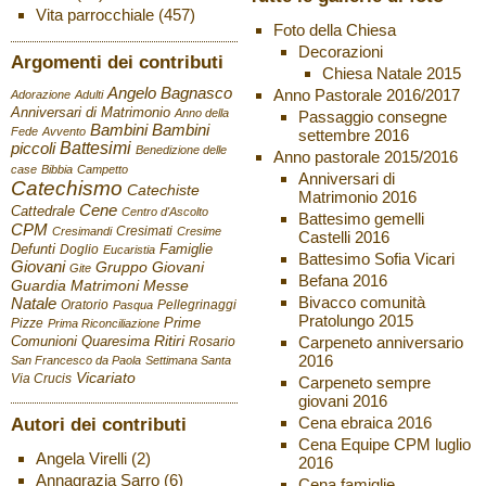
Vita parrocchiale
(457)
Foto della Chiesa
Decorazioni
Argomenti dei contributi
Chiesa Natale 2015
Angelo Bagnasco
Anno Pastorale 2016/2017
Adorazione
Adulti
Anniversari di Matrimonio
Anno della
Passaggio consegne
Bambini
Bambini
Fede
Avvento
settembre 2016
Battesimi
piccoli
Benedizione delle
Anno pastorale 2015/2016
case
Bibbia
Campetto
Anniversari di
Catechismo
Catechiste
Matrimonio 2016
Cene
Cattedrale
Centro d'Ascolto
Battesimo gemelli
CPM
Cresimati
Cresimandi
Cresime
Castelli 2016
Defunti
Famiglie
Doglio
Eucaristia
Battesimo Sofia Vicari
Giovani
Gruppo Giovani
Gite
Befana 2016
Guardia
Matrimoni
Messe
Bivacco comunità
Natale
Oratorio
Pellegrinaggi
Pasqua
Pratolungo 2015
Pizze
Prime
Prima Riconciliazione
Ritiri
Carpeneto anniversario
Comunioni
Quaresima
Rosario
2016
San Francesco da Paola
Settimana Santa
Vicariato
Via Crucis
Carpeneto sempre
giovani 2016
Autori dei contributi
Cena ebraica 2016
Cena Equipe CPM luglio
Angela Virelli
(2)
2016
Annagrazia Sarro
(6)
Cena famiglie