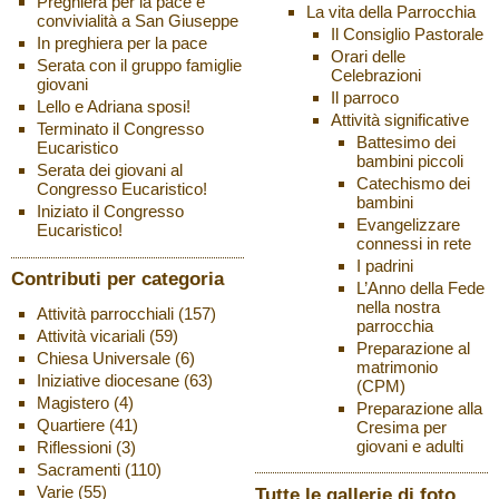
Preghiera per la pace e
La vita della Parrocchia
convivialità a San Giuseppe
Il Consiglio Pastorale
In preghiera per la pace
Orari delle
Serata con il gruppo famiglie
Celebrazioni
giovani
Il parroco
Lello e Adriana sposi!
Attività significative
Terminato il Congresso
Battesimo dei
Eucaristico
bambini piccoli
Serata dei giovani al
Catechismo dei
Congresso Eucaristico!
bambini
Iniziato il Congresso
Evangelizzare
Eucaristico!
connessi in rete
I padrini
Contributi per categoria
L’Anno della Fede
nella nostra
Attività parrocchiali
(157)
parrocchia
Attività vicariali
(59)
Preparazione al
Chiesa Universale
(6)
matrimonio
Iniziative diocesane
(63)
(CPM)
Magistero
(4)
Preparazione alla
Quartiere
(41)
Cresima per
giovani e adulti
Riflessioni
(3)
Sacramenti
(110)
Varie
(55)
Tutte le gallerie di foto