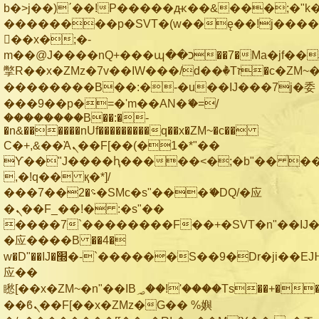
b�>j��)΄��!P�����ԫ��&���;�"k��B
��������p�SVT�(w��ę��!j���
��x�;�-
m��@J����nQ+���պ��כ��7�Ma�jf��J��ͱ4j���Ѳ�
撆R��x�ZMz�7v��IW���/d��ٞ�Тז�c�ZM~�ji�� ߒ��sQz�����Ԡ��DW��3�De�n"��M�+/
��������B��:�-�u��IJ���7j�委
���9��p�=�'m��AN�ޭ�=/
��������B��:�-
�n&������nUf���������q��x�ZM~�
c��
Ϲ�+,&��Ὰܢ��F[��(�1�*"��
ϒ��"J����ԧ�����<�;�b"�� ���"j��
,�!q�� қ�*]/
���؝�2��7�SMc�s"���ޭ�DQ/�应
�ܢ��F_��!� :�s"��
����7`��������F��+�SVT�n"��IJ�
�应����B ��4�
w�D"��IJ�׭�-`������S��9�Dr�ji��EJ߅��gJ�
应��
矁[��x�ZM~�n"��IB؃��!'����Тѕ��+��(m��IK�ʭ�/|
��ϐܢ��F[��x�ZMz�G�� %嬩