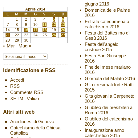
giugno 2016
Aprile 2014
Domenica delle Palme
L
M
M
G
V
S
D
2016
1
2
3
4
5
6
Entrata catecumenato
7
8
9
10
11
12
13
catechismo 2016
14
15
16
17
18
19
20
Festa del Battesimo di
21
22
23
24
25
26
27
Gesù 2016
28
29
30
Festa dell'angelo
« Mar
Mag »
custode 2015
Festa San Giuseppe
2016
Fine del mese mariano
Identificazione e RSS
2016
Giornata del Malato 2016
Accedi
Gita cresimati forte Ratti
RSS
2015
Comments
RSS
Gita giovani a Carpeneto
XHTML
Valido
2016
Giubileo dei presibiteri a
Altri siti web
Roma 2016
Giubileo del catechismo
Arcidiocesi di Genova
2016
Catechismo della Chiesa
Inaugurazione anno
Cattolica
catechistico 2015