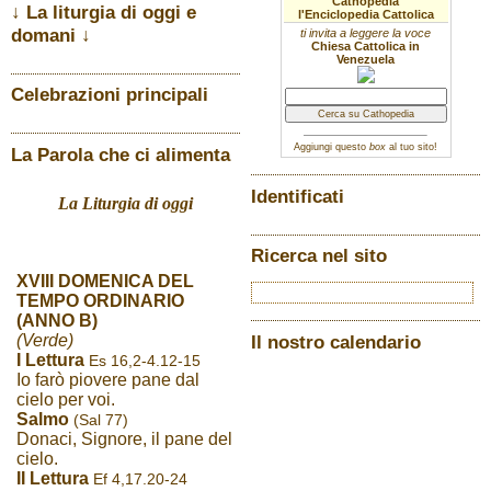
Cathopedia
↓ La liturgia di oggi e
l'Enciclopedia Cattolica
domani ↓
ti invita a leggere la voce
Chiesa Cattolica in
Venezuela
Celebrazioni principali
Aggiungi questo
box
al tuo sito!
La Parola che ci alimenta
Identificati
La Liturgia di oggi
Ricerca nel sito
XVIII DOMENICA DEL
TEMPO ORDINARIO
(ANNO B)
(Verde)
Il nostro calendario
I Lettura
Es 16,2-4.12-15
Io farò piovere pane dal
cielo per voi.
Salmo
(Sal 77)
Donaci, Signore, il pane del
cielo.
II Lettura
Ef 4,17.20-24