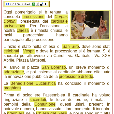
Oggi pomeriggio si è tenuta la
consueta
processione
del
Corpus
Domini
, presieduta dal
cardinale
arcivescovo
. Per l’occasione la
nostra
chiesa
è rimasta chiusa, e
molti parrocchiani hanno
partecipato alla processione.
L’inizio è stato nella chiesa di
San Siro
, dove sono stati
celebrati
i
Vespri
e dove la processione si è formata. Si è
snodata poi attraverso via Cairoli, via Garibaldi, Via XXV
Aprile, Piazza Matteotti.
All’arrivo in piazza
San Lorenzo
, un breve momento di
adorazione
, e poi insieme al cardinale abbiamo effettuato
la rinnovazione pubblica della
professione di fede
.
La
Benedizione Eucaristica
ha concluso il momento di
preghiera
.
Prima di sciogliere l’assemblea il cardinale ha voluto
ringraziare i
sacerdoti
, le forze dell’ordine, i malati, i
bambini della
Comunione
; questi ultimi, presenti in
notevole numero, hanno vissuto il loro momento di incontro
e
preghiera
nella
Chiesa del Gesù
, e poi si sono uniti alla