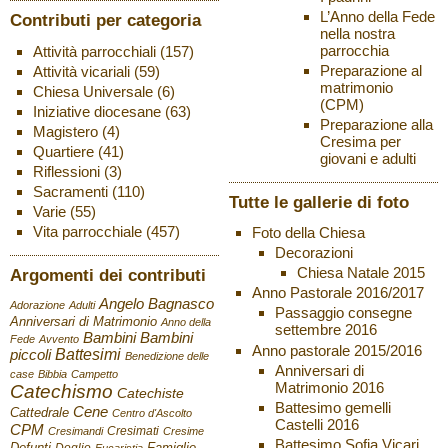
L’Anno della Fede
Contributi per categoria
nella nostra
parrocchia
Attività parrocchiali
(157)
Preparazione al
Attività vicariali
(59)
matrimonio
Chiesa Universale
(6)
(CPM)
Iniziative diocesane
(63)
Preparazione alla
Magistero
(4)
Cresima per
Quartiere
(41)
giovani e adulti
Riflessioni
(3)
Sacramenti
(110)
Tutte le gallerie di foto
Varie
(55)
Vita parrocchiale
(457)
Foto della Chiesa
Decorazioni
Chiesa Natale 2015
Argomenti dei contributi
Anno Pastorale 2016/2017
Angelo Bagnasco
Adorazione
Adulti
Passaggio consegne
Anniversari di Matrimonio
Anno della
settembre 2016
Bambini
Bambini
Fede
Avvento
Anno pastorale 2015/2016
Battesimi
piccoli
Benedizione delle
Anniversari di
case
Bibbia
Campetto
Matrimonio 2016
Catechismo
Catechiste
Battesimo gemelli
Cene
Cattedrale
Centro d'Ascolto
Castelli 2016
CPM
Cresimati
Cresimandi
Cresime
Battesimo Sofia Vicari
Defunti
Famiglie
Doglio
Eucaristia