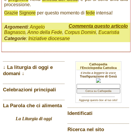
processione.
Grazie
Signore
per questo momento di
fede
intensa!
Commenta questo articolo
Argomenti
:
Angelo
Bagnasco
,
Anno della Fede
,
Corpus Domini
,
Eucaristia
Categorie
:
Iniziative diocesane
Cathopedia
↓ La liturgia di oggi e
l'Enciclopedia Cattolica
domani ↓
ti invita a leggere la voce
Trasfigurazione di Gesù
Celebrazioni principali
Aggiungi questo
box
al tuo sito!
La Parola che ci alimenta
Identificati
La Liturgia di oggi
Ricerca nel sito