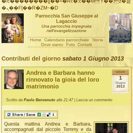
�/c��������[[��<�RI:�:c��MΎ��:z�졾
�ܢ��F[��R�ZM~�D
Parrocchia San Giuseppe al
Lagaccio
Una parrocchia impegnata
nell'evangelizzazione
Home
Calendario parrocchiale
Storia
Dove siamo
Foto
Contatti
Contributi del giorno
sabato 1 Giugno 2013
Andrea e Barbara hanno
sabato
1
rinnovato la gioia del loro
Giugno
matrimonio
2013
Scritto da
Paolo Benvenuto
alle 21:47 |
Lascia un commento
Questa mattina Andrea e Barbara,
accompagnati dal piccolo Tommy e da