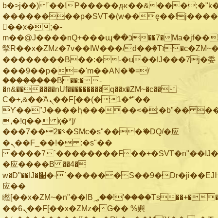
b�>j��)΄��!P�����ԫ��&���;�"k��B
��������p�SVT�(w��ę��!j���
��x�;�-
m��@J����nQ+���պ��כ��7�Ma�jf��J��ͱ4j���Ѳ�
撆R��x�ZMz�7v��IW���/d��ٞ�Тז�c�ZM~�ji�� ߒ��sQz�����Ԡ��DW��3�De�n"��M�+/
��������B��:�-�u��IJ���7j�委
���9��p�=�'m��AN�ޭ�=/
��������B��:�-
�n&������nUf���������q��x�ZM~�
c��
Ϲ�+,&��Ὰܢ��F[��(�1�*"��
ϒ��"J����ԧ�����<�;�b"�� ���"j��
,�!q�� қ�*]/
���؝�2��7�SMc�s"���ޭ�DQ/�应
�ܢ��F_��!� :�s"��
����7`��������F��+�SVT�n"��IJ�
�应����B ��4�
w�D"��IJ�׭�-`������S��9�Dr�ji��EJ߅��gJ�
应��
矁[��x�ZM~�n"��IB؃��!'����Тѕ��+��(m��IK�ʭ�/|
��ϐܢ��F[��x�ZMz�G�� %嬩