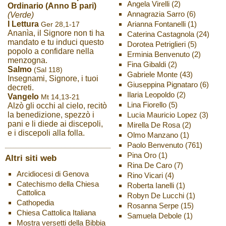
Angela Virelli
(2)
Ordinario (Anno B pari)
Annagrazia Sarro
(6)
(Verde)
Arianna Fontanelli
(1)
I Lettura
Ger 28,1-17
Ananìa, il Signore non ti ha
Caterina Castagnola
(24)
mandato e tu induci questo
Dorotea Petriglieri
(5)
popolo a confidare nella
Erminia Benvenuto
(2)
menzogna.
Fina Gibaldi
(2)
Salmo
(Sal 118)
Gabriele Monte
(43)
Insegnami, Signore, i tuoi
Giuseppina Pignataro
(6)
decreti.
Ilaria Leopoldo
(2)
Vangelo
Mt 14,13-21
Lina Fiorello
(5)
Alzò gli occhi al cielo, recitò
Lucia Mauricio Lopez
(3)
la benedizione, spezzò i
pani e li diede ai discepoli,
Mirella De Rosa
(2)
e i discepoli alla folla.
Olmo Manzano
(1)
Paolo Benvenuto
(761)
Pina Oro
(1)
Altri siti web
Rina De Caro
(7)
Arcidiocesi di Genova
Rino Vicari
(4)
Catechismo della Chiesa
Roberta Ianelli
(1)
Cattolica
Robyn De Lucchi
(1)
Cathopedia
Rosanna Serpe
(15)
Chiesa Cattolica Italiana
Samuela Debole
(1)
Mostra versetti della Bibbia