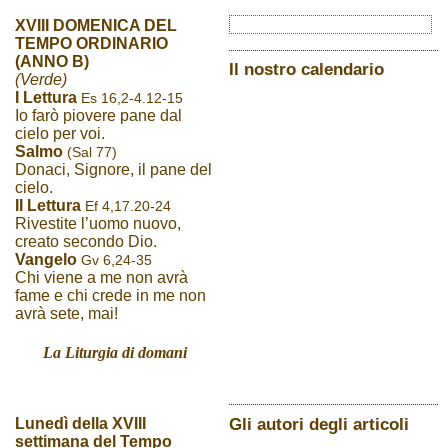
XVIII DOMENICA DEL
TEMPO ORDINARIO
(ANNO B)
Il nostro calendario
(Verde)
I Lettura
Es 16,2-4.12-15
Io farò piovere pane dal
cielo per voi.
Salmo
(Sal 77)
Donaci, Signore, il pane del
cielo.
II Lettura
Ef 4,17.20-24
Rivestite l’uomo nuovo,
creato secondo Dio.
Vangelo
Gv 6,24-35
Chi viene a me non avrà
fame e chi crede in me non
avrà sete, mai!
La Liturgia di domani
Gli autori degli articoli
Lunedì della XVIII
settimana del Tempo