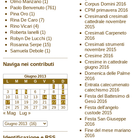
Olmo Manzano
(1)
Corpus Domini 2016
Paolo Benvenuto
(761)
CPM primavera 2016
Pina Oro
(1)
Cresimandi cresimati
Rina De Caro
(7)
cattedrale novembre
Rino Vicari
(4)
2015
Roberta Ianelli
(1)
Cresimati Carpeneto
2016
Robyn De Lucchi
(1)
Cresimati strumenti
Rosanna Serpe
(15)
novembre 2015
Samuela Debole
(1)
Cresime 2016
Cresime in cattedrale
Naviga nei contributi
giugno 2016
Domenica delle Palme
Giugno 2013
2016
L
M
M
G
V
S
D
Entrata catecumenato
1
2
catechismo 2016
3
4
5
6
7
8
9
Festa del Battesimo di
10
11
12
13
14
15
16
Gesù 2016
17
18
19
20
21
22
23
Festa dell'angelo
24
25
26
27
28
29
30
custode 2015
« Mag
Lug »
Festa San Giuseppe
2016
Fine del mese mariano
2016
Identificazione e RSS