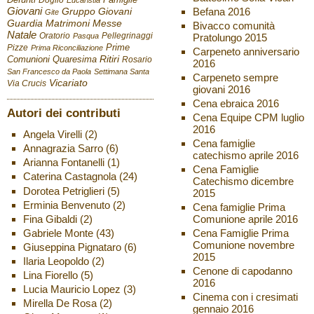
Giovani
Befana 2016
Gruppo Giovani
Gite
Guardia
Matrimoni
Messe
Bivacco comunità
Natale
Oratorio
Pellegrinaggi
Pratolungo 2015
Pasqua
Pizze
Prime
Prima Riconciliazione
Carpeneto anniversario
Ritiri
Comunioni
Quaresima
Rosario
2016
San Francesco da Paola
Settimana Santa
Carpeneto sempre
Vicariato
Via Crucis
giovani 2016
Cena ebraica 2016
Autori dei contributi
Cena Equipe CPM luglio
2016
Angela Virelli
(2)
Cena famiglie
Annagrazia Sarro
(6)
catechismo aprile 2016
Arianna Fontanelli
(1)
Cena Famiglie
Caterina Castagnola
(24)
Catechismo dicembre
Dorotea Petriglieri
(5)
2015
Erminia Benvenuto
(2)
Cena famiglie Prima
Fina Gibaldi
(2)
Comunione aprile 2016
Gabriele Monte
(43)
Cena Famiglie Prima
Comunione novembre
Giuseppina Pignataro
(6)
2015
Ilaria Leopoldo
(2)
Cenone di capodanno
Lina Fiorello
(5)
2016
Lucia Mauricio Lopez
(3)
Cinema con i cresimati
Mirella De Rosa
(2)
gennaio 2016