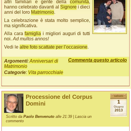
altri familiari e gente della
comunità
,
hanno celebrato davanti al
Signore
i dieci
anni del loro
Matrimonio
.
La celebrazione è stata molto semplice,
ma significativa.
Alla cara
famiglia
i migliori auguri di tutti
noi.
Ad multos annos!
Vedi le
altre foto scattate per l’occasione
.
Commenta questo articolo
Argomenti
:
Anniversari di
Matrimonio
Categorie
:
Vita parrocchiale
Processione del Corpus
sabato
1
Domini
Giugno
2013
Scritto da
Paolo Benvenuto
alle 21:39 |
Lascia un
commento