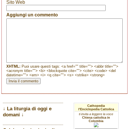
Sito Web
Aggiungi un commento
XHTML:
Puoi usare questi tags: <a href="" title=""> <abbr title="">
<acronym title=""> <b> <blockquote cite=""> <cite> <code> <del
datetime=""> <em> <i> <q cite=""> <s> <strike> <strong>
Cathopedia
↓ La liturgia di oggi e
l'Enciclopedia Cattolica
domani ↓
ti invita a leggere la voce
Chiesa cattolica in
Colombia