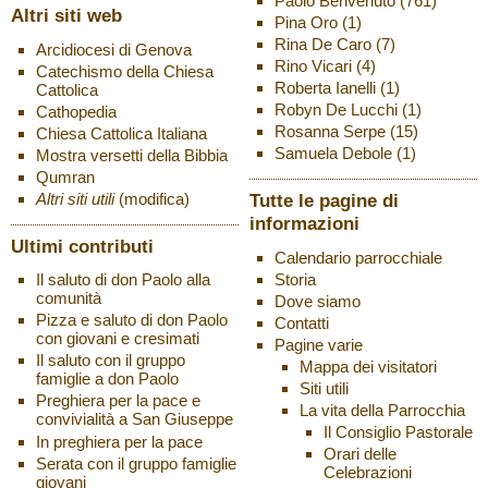
Paolo Benvenuto
(761)
Altri siti web
Pina Oro
(1)
Rina De Caro
(7)
Arcidiocesi di Genova
Rino Vicari
(4)
Catechismo della Chiesa
Roberta Ianelli
(1)
Cattolica
Robyn De Lucchi
(1)
Cathopedia
Rosanna Serpe
(15)
Chiesa Cattolica Italiana
Samuela Debole
(1)
Mostra versetti della Bibbia
Qumran
Altri siti utili
(modifica)
Tutte le pagine di
informazioni
Ultimi contributi
Calendario parrocchiale
Storia
Il saluto di don Paolo alla
comunità
Dove siamo
Pizza e saluto di don Paolo
Contatti
con giovani e cresimati
Pagine varie
Il saluto con il gruppo
Mappa dei visitatori
famiglie a don Paolo
Siti utili
Preghiera per la pace e
La vita della Parrocchia
convivialità a San Giuseppe
Il Consiglio Pastorale
In preghiera per la pace
Orari delle
Serata con il gruppo famiglie
Celebrazioni
giovani