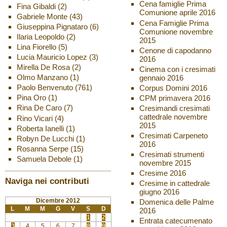
Cena famiglie Prima
Fina Gibaldi
(2)
Comunione aprile 2016
Gabriele Monte
(43)
Cena Famiglie Prima
Giuseppina Pignataro
(6)
Comunione novembre
Ilaria Leopoldo
(2)
2015
Lina Fiorello
(5)
Cenone di capodanno
Lucia Mauricio Lopez
(3)
2016
Mirella De Rosa
(2)
Cinema con i cresimati
Olmo Manzano
(1)
gennaio 2016
Paolo Benvenuto
(761)
Corpus Domini 2016
Pina Oro
(1)
CPM primavera 2016
Rina De Caro
(7)
Cresimandi cresimati
cattedrale novembre
Rino Vicari
(4)
2015
Roberta Ianelli
(1)
Cresimati Carpeneto
Robyn De Lucchi
(1)
2016
Rosanna Serpe
(15)
Cresimati strumenti
Samuela Debole
(1)
novembre 2015
Cresime 2016
Naviga nei contributi
Cresime in cattedrale
giugno 2016
Dicembre 2012
Domenica delle Palme
L
M
M
G
V
S
D
2016
1
2
Entrata catecumenato
3
4
5
6
7
8
9