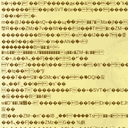
b�>j��)΄��!P�����ԫ��&���;�"k��B
��������p�SVT�(w��ę��!j���
��x�;�-
m��@J����nQ+���պ��כ��7�Ma�jf��J��ͱ4j���Ѳ�
撆R��x�ZMz�7v��IW���/d��ٞ�Тז�c�ZM~�ji�� ߒ��sQz�����Ԡ��DW��3�De�n"��M�+/
��������B��:�-�u��IJ���7j�委
���9��p�=�'m��AN�ޭ�=/
��������B��:�-
�n&������nUf���������q��x�ZM~�
c��
Ϲ�+,&��Ὰܢ��F[��(�1�*"��
ϒ��"J����ԧ�����<�;�b"�� ���"j��
,�!q�� қ�*]/
���؝�2��7�SMc�s"���ޭ�DQ/�应
�ܢ��F_��!� :�s"��
����7`��������F��+�SVT�n"��IJ�
�应����B ��4�
w�D"��IJ�׭�-`������S��9�Dr�ji��EJ߅��gJ�
应��
矁[��x�ZM~�n"��IB؃��!'����Тѕ��+��(m��IK�ʭ�/|
��ϐܢ��F[��x�ZMz�G�� %嬩