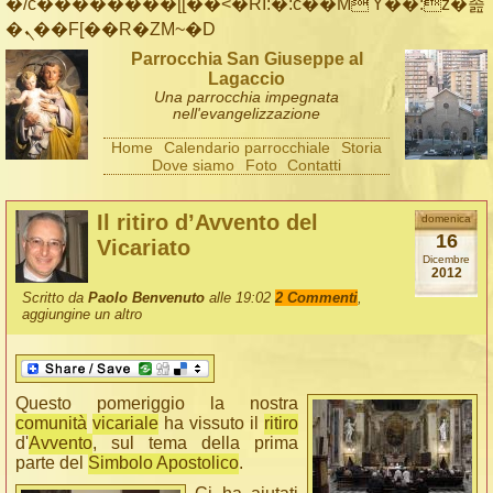
�/c��������[[��<�RI:�:c��MΎ��:z�졾
�ܢ��F[��R�ZM~�D
Parrocchia San Giuseppe al
Lagaccio
Una parrocchia impegnata
nell'evangelizzazione
Home
Calendario parrocchiale
Storia
Dove siamo
Foto
Contatti
Il ritiro d’Avvento del
domenica
16
Vicariato
Dicembre
2012
Scritto da
Paolo Benvenuto
alle 19:02
2 Commenti
,
aggiungine un altro
Questo pomeriggio la nostra
comunità
vicariale
ha vissuto il
ritiro
d'
Avvento
, sul tema della prima
parte del
Simbolo Apostolico
.