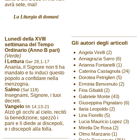
avrà sete, mai!
La Liturgia di domani
Lunedì della XVIII
Gli autori degli articoli
settimana del Tempo
Ordinario (Anno B pari)
Angela Virelli
(2)
(Verde)
Annagrazia Sarro
(6)
I Lettura
Ger 28,1-17
Arianna Fontanelli
(1)
Ananìa, il Signore non ti ha
Caterina Castagnola
(24)
mandato e tu induci questo
Dorotea Petriglieri
(5)
popolo a confidare nella
Erminia Benvenuto
(2)
menzogna.
Salmo
(Sal 118)
Fina Gibaldi
(2)
Insegnami, Signore, i tuoi
Gabriele Monte
(43)
decreti.
Giuseppina Pignataro
(6)
Vangelo
Mt 14,13-21
Ilaria Leopoldo
(2)
Alzò gli occhi al cielo, recitò
Lina Fiorello
(5)
la benedizione, spezzò i
Lucia Mauricio Lopez
(3)
pani e li diede ai discepoli,
Mirella De Rosa
(2)
e i discepoli alla folla.
Olmo Manzano
(1)