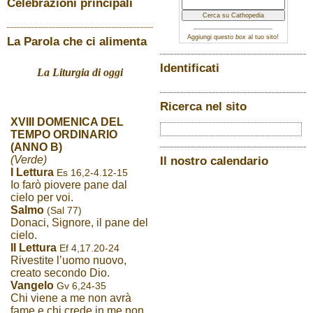
Celebrazioni principali
Aggiungi questo
box
al tuo sito!
La Parola che ci alimenta
Identificati
La Liturgia di oggi
Ricerca nel sito
XVIII DOMENICA DEL
TEMPO ORDINARIO
(ANNO B)
(Verde)
Il nostro calendario
I Lettura
Es 16,2-4.12-15
Io farò piovere pane dal
cielo per voi.
Salmo
(Sal 77)
Donaci, Signore, il pane del
cielo.
II Lettura
Ef 4,17.20-24
Rivestite l’uomo nuovo,
creato secondo Dio.
Vangelo
Gv 6,24-35
Chi viene a me non avrà
fame e chi crede in me non