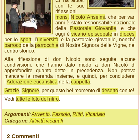
Ci ha aiutati
con le sue
riflessioni
mons.
Nicolò Anselmi
, che per vari
anni è stato responsabile nazionale
della
Pastorale Giovanile
, e che
oggi è
vicario episcopale
in
diocesi
per lo
sport
, l'
università
e la pastorale giovanile, nonché
parroco
della
parrocchia
di Nostra Signora delle Vigne, nel
centro storico.
Alla riflessione di don Nicolò sono seguite alcune
condivisioni, che hanno dato modo a don Nicolò di
approfondire quanto detto in precedenza. Non poteva
mancare la merenda insieme, e quindi, per concludere,
l'
Adorazione eucaristica
nella
cappella
.
Grazie
,
Signore
, per questo bel momento di
deserto
con te!
Vedi
tutte le foto del ritiro
.
Argomenti
:
Avvento
,
Fassolo
,
Ritiri
,
Vicariato
Categorie
:
Attività vicariali
2 Commenti