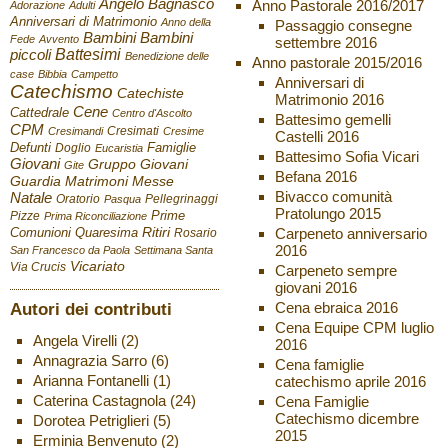
Angelo Bagnasco
Anno Pastorale 2016/2017
Adorazione
Adulti
Anniversari di Matrimonio
Anno della
Passaggio consegne
Bambini
Bambini
Fede
Avvento
settembre 2016
Battesimi
piccoli
Benedizione delle
Anno pastorale 2015/2016
case
Bibbia
Campetto
Anniversari di
Catechismo
Catechiste
Matrimonio 2016
Cene
Cattedrale
Centro d'Ascolto
Battesimo gemelli
CPM
Cresimati
Cresimandi
Cresime
Castelli 2016
Defunti
Famiglie
Doglio
Eucaristia
Battesimo Sofia Vicari
Giovani
Gruppo Giovani
Gite
Befana 2016
Guardia
Matrimoni
Messe
Bivacco comunità
Natale
Oratorio
Pellegrinaggi
Pasqua
Pratolungo 2015
Pizze
Prime
Prima Riconciliazione
Ritiri
Carpeneto anniversario
Comunioni
Quaresima
Rosario
2016
San Francesco da Paola
Settimana Santa
Vicariato
Via Crucis
Carpeneto sempre
giovani 2016
Autori dei contributi
Cena ebraica 2016
Cena Equipe CPM luglio
Angela Virelli
(2)
2016
Annagrazia Sarro
(6)
Cena famiglie
Arianna Fontanelli
(1)
catechismo aprile 2016
Caterina Castagnola
(24)
Cena Famiglie
Catechismo dicembre
Dorotea Petriglieri
(5)
2015
Erminia Benvenuto
(2)