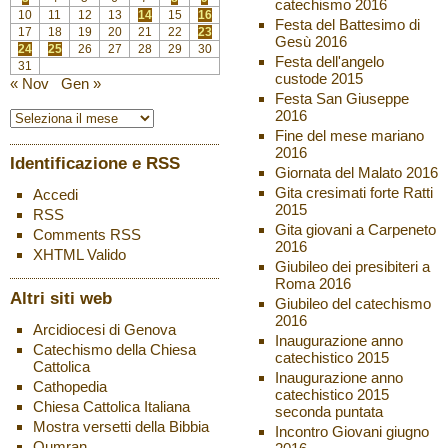
catechismo 2016
10
11
12
13
14
15
16
Festa del Battesimo di
17
18
19
20
21
22
23
Gesù 2016
24
25
26
27
28
29
30
Festa dell'angelo
31
custode 2015
« Nov
Gen »
Festa San Giuseppe
2016
Fine del mese mariano
2016
Identificazione e RSS
Giornata del Malato 2016
Gita cresimati forte Ratti
Accedi
2015
RSS
Gita giovani a Carpeneto
Comments
RSS
2016
XHTML
Valido
Giubileo dei presibiteri a
Roma 2016
Altri siti web
Giubileo del catechismo
2016
Arcidiocesi di Genova
Inaugurazione anno
Catechismo della Chiesa
catechistico 2015
Cattolica
Inaugurazione anno
Cathopedia
catechistico 2015
Chiesa Cattolica Italiana
seconda puntata
Mostra versetti della Bibbia
Incontro Giovani giugno
Qumran