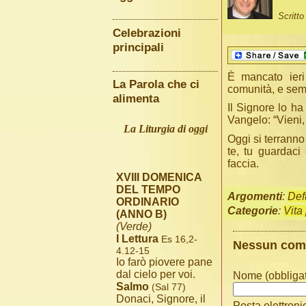
Scritt
Celebrazioni
principali
È mancato ieri
La Parola che ci
comunità, e semp
alimenta
Il Signore lo ha
Vangelo: “Vieni,
La Liturgia di oggi
Oggi si terranno
te, tu guardaci
faccia.
XVIII DOMENICA
DEL TEMPO
Argomenti
:
Def
ORDINARIO
Categorie
:
Vita
(ANNO B)
(Verde)
I Lettura
Es 16,2-
Nessun co
4.12-15
Io farò piovere pane
dal cielo per voi.
Nome (obbligat
Salmo
(Sal 77)
Donaci, Signore, il
Posta elettroni