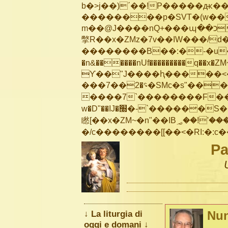
b�>j��)΄��!P�����ԫ��&
��������p�SVT�(w��
m��@J����nQ+���պ��כ��7�Ma�jf��J��ͱ4j���Ѳ�
撆R��x�ZMz�7v��IW���/d��ٞ�Тז�c�ZM~�ji�� ߒ��sQz�����Ԡ��DW��3�De�n
��������B��:�-�u��
�n&������nUf���������q��x�ZM
ϒ��"J����ԧ�����<�;�b"�� ��
���؝�2��7�SMc�s"���ޭ�DQ/�应�ܢ��F_��!� :�s"��
����7`��������F��+
w�D"��IJ�׭�-`������S��9�Dr�ji��EJ߅��gJ�应��
矁[��x�ZM~�n"��IB؃��!'����Тѕ��+��(m��IK�ʭ�/|��ϐܢ��F[��x�ZMz�G�� %嬩
Pa
↓ La liturgia di
Nun
oggi e domani ↓