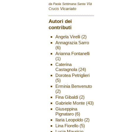
Via
da Paola
Settimana Santa
Vicariato
Crucis
Autori dei
contributi
Angela Virelli
(2)
Annagrazia Sarro
(6)
Arianna Fontanelli
(1)
Caterina
Castagnola
(24)
Dorotea Petriglieri
(5)
Erminia Benvenuto
(2)
Fina Gibaldi
(2)
Gabriele Monte
(43)
Giuseppina
Pignataro
(6)
Ilaria Leopoldo
(2)
Lina Fiorello
(5)
Lucia Mauricio