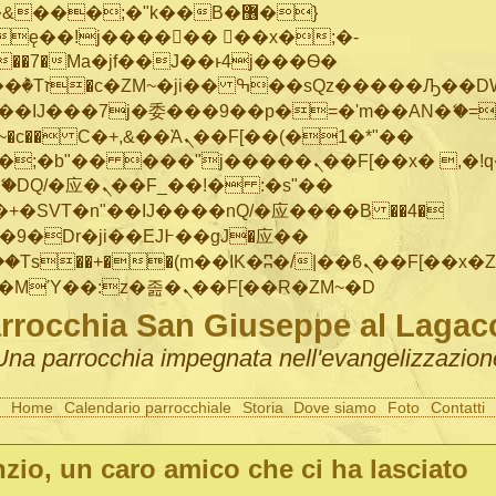
���;�"k��B�޶�}
ę��!j������ ��x�;�-
"��M�+/
IJ���7j�委���9��p�=�'m��AN�ޭ�=/
~�
c�� Ϲ�+,&��Ὰܢ��F[��(�1�*"��
�"j�����ܢ��F[��x� ,�!q�� қ�*]/
�SVT�n"��IJ����nQ/�应����B ��4�
�/c��������[[��<�RI:�:c��MΎ��:z�졾�ܢ��F[��R�ZM~�D
rrocchia San Giuseppe al Lagac
Una parrocchia impegnata nell'evangelizzazion
Home
Calendario parrocchiale
Storia
Dove siamo
Foto
Contatti
zio, un caro amico che ci ha lasciato