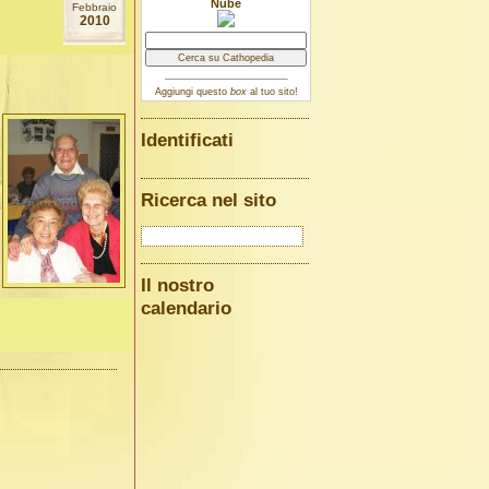
Nube
Febbraio
2010
Aggiungi questo
box
al tuo sito!
Identificati
Ricerca nel sito
Il nostro
calendario