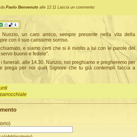
o da
Paolo Benvenuto
alle 12:11
Lascia un commento
 Nunzio, un caro amico, sempre presente nella vita della
re con il suo carissimo sorriso.
 chiamato, e siamo certi che si è rivolto a lui con le parole del
 servo buono e fedele”.
 i funerali, alle 14.30. Nunzio, noi preghiamo e pregheremo per
 e prega per noi quel Signore che tu già contempli faccia a
unti
 parrocchiale
mmento
orio)
ca(obbligatorio)