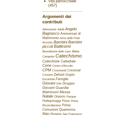
Vita parrocchiale
(457)
Argomenti dei
contributi
Angelo
Adorazione
Adulti
Bagnasco
Anniversari di
Matrimonio
Anno della Fede
Bambini
Bambini
Avvento
Battesimi
piccoli
Benedizione delle case
Bibbia
Catechismo
Campetto
Catechiste
Cattedrale
Cene
Centro d'Ascolto
CPM
Cresimati
Cresimandi
Defunti
Doglio
Cresime
Famiglie
Eucaristia
Giovani
Gruppo
Gite
Giovani
Guardia
Matrimoni
Messe
Natale
Oratorio
Pasqua
Pellegrinaggi
Pizze
Prima
Prime
Riconciliazione
Comunioni
Quaresima
Ritiri
Rosario
San Francesco