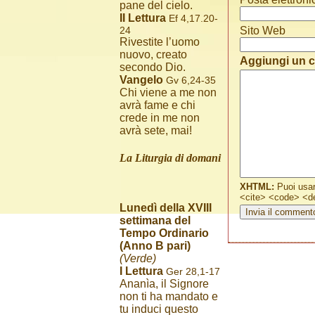
pane del cielo.
II Lettura
Ef 4,17.20-
Sito Web
24
Rivestite l’uomo
nuovo, creato
Aggiungi un
secondo Dio.
Vangelo
Gv 6,24-35
Chi viene a me non
avrà fame e chi
crede in me non
avrà sete, mai!
La Liturgia di domani
XHTML:
Puoi usar
<cite> <code> <de
Lunedì della XVIII
settimana del
Tempo Ordinario
(Anno B pari)
(Verde)
I Lettura
Ger 28,1-17
Ananìa, il Signore
non ti ha mandato e
tu induci questo