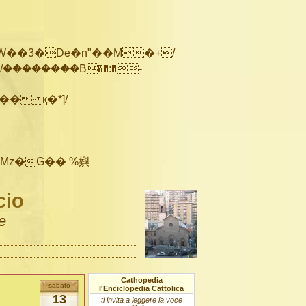
��������B��:�-
cio
e
Cathopedia
sabato
l'Enciclopedia Cattolica
13
ti invita a leggere la voce