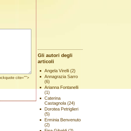
Gli autori degli
articoli
Angela Virelli
(2)
Annagrazia Sarro
lockquote cite="">
(6)
Arianna Fontanelli
(1)
Caterina
Castagnola
(24)
Dorotea Petriglieri
(5)
Erminia Benvenuto
(2)
Fina Gibaldi
(2)