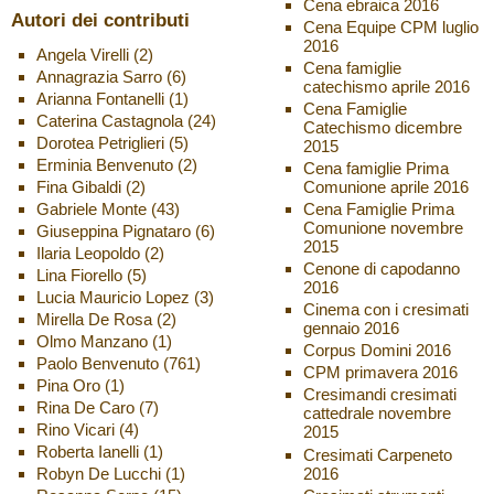
Cena ebraica 2016
Autori dei contributi
Cena Equipe CPM luglio
2016
Angela Virelli
(2)
Cena famiglie
Annagrazia Sarro
(6)
catechismo aprile 2016
Arianna Fontanelli
(1)
Cena Famiglie
Caterina Castagnola
(24)
Catechismo dicembre
Dorotea Petriglieri
(5)
2015
Erminia Benvenuto
(2)
Cena famiglie Prima
Fina Gibaldi
(2)
Comunione aprile 2016
Gabriele Monte
(43)
Cena Famiglie Prima
Comunione novembre
Giuseppina Pignataro
(6)
2015
Ilaria Leopoldo
(2)
Cenone di capodanno
Lina Fiorello
(5)
2016
Lucia Mauricio Lopez
(3)
Cinema con i cresimati
Mirella De Rosa
(2)
gennaio 2016
Olmo Manzano
(1)
Corpus Domini 2016
Paolo Benvenuto
(761)
CPM primavera 2016
Pina Oro
(1)
Cresimandi cresimati
Rina De Caro
(7)
cattedrale novembre
Rino Vicari
(4)
2015
Roberta Ianelli
(1)
Cresimati Carpeneto
2016
Robyn De Lucchi
(1)