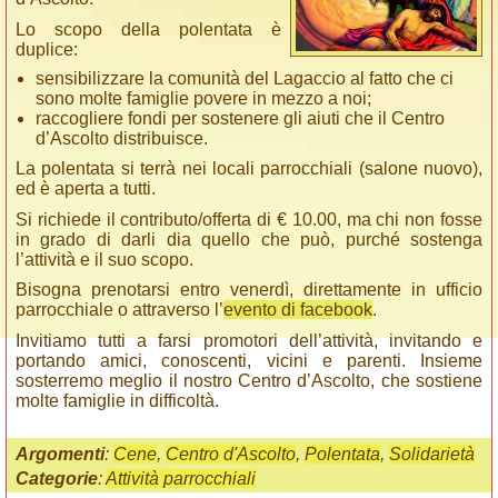
Lo scopo della polentata è
duplice:
sensibilizzare la comunità del Lagaccio al fatto che ci
sono molte famiglie povere in mezzo a noi;
raccogliere fondi per sostenere gli aiuti che il Centro
d’Ascolto distribuisce.
La polentata si terrà nei locali parrocchiali (salone nuovo),
ed è aperta a tutti.
Si richiede il contributo/offerta di € 10.00, ma chi non fosse
in grado di darli dia quello che può, purché sostenga
l’attività e il suo scopo.
Bisogna prenotarsi entro venerdì, direttamente in ufficio
parrocchiale o attraverso l’
evento di facebook
.
Invitiamo tutti a farsi promotori dell’attività, invitando e
portando amici, conoscenti, vicini e parenti. Insieme
sosterremo meglio il nostro Centro d’Ascolto, che sostiene
molte famiglie in difficoltà.
Argomenti
:
Cene
,
Centro d'Ascolto
,
Polentata
,
Solidarietà
Categorie
:
Attività parrocchiali