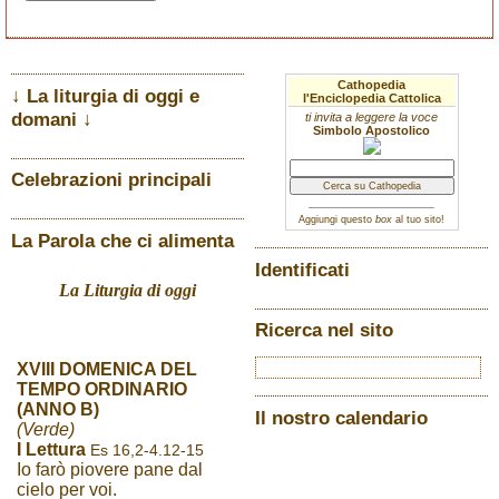
Cathopedia
↓ La liturgia di oggi e
l'Enciclopedia Cattolica
domani ↓
ti invita a leggere la voce
Simbolo Apostolico
Celebrazioni principali
Aggiungi questo
box
al tuo sito!
La Parola che ci alimenta
Identificati
La Liturgia di oggi
Ricerca nel sito
XVIII DOMENICA DEL
TEMPO ORDINARIO
(ANNO B)
Il nostro calendario
(Verde)
I Lettura
Es 16,2-4.12-15
Io farò piovere pane dal
cielo per voi.