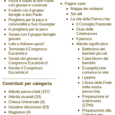
Pizza e saluto di don Paolo
Pagine varie
con giovani e cresimati
Mappa dei visitatori
Il saluto con il gruppo
Siti utili
famiglie a don Paolo
La vita della Parrocchia
Preghiera per la pace e
Il Consiglio Pastorale
convivialità a San Giuseppe
Orari delle
In preghiera per la pace
Celebrazioni
Serata con il gruppo famiglie
Il parroco
giovani
Attività significative
Lello e Adriana sposi!
Battesimo dei
Terminato il Congresso
bambini piccoli
Eucaristico
Catechismo dei
Serata dei giovani al
bambini
Congresso Eucaristico!
Evangelizzare
Iniziato il Congresso
connessi in rete
Eucaristico!
I padrini
L’Anno della Fede
Contributi per categoria
nella nostra
parrocchia
Attività parrocchiali
(157)
Preparazione al
Attività vicariali
(59)
matrimonio
Chiesa Universale
(6)
(CPM)
Iniziative diocesane
(63)
Preparazione alla
Magistero
(4)
Cresima per