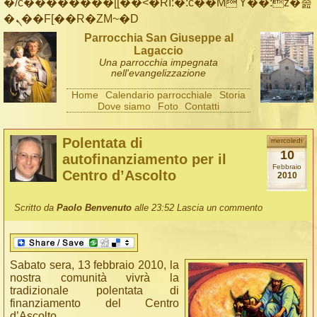
�/c��������[[��<�RI:�:c��MΎ��:z�졾
�ܢ��F[��R�ZM~�D
Parrocchia San Giuseppe al
Lagaccio
Una parrocchia impegnata
nell'evangelizzazione
Home
Calendario parrocchiale
Storia
Dove siamo
Foto
Contatti
Polentata di
mercoledì
10
autofinanziamento per il
Febbraio
Centro d’Ascolto
2010
Scritto da
Paolo Benvenuto
alle 23:52
Lascia un commento
Sabato sera, 13 febbraio 2010,
la
nostra comunità vivrà la
tradizionale polentata di
finanziamento del Centro
d’Ascolto.