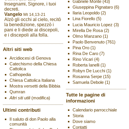
Gabriele Monte
(43)
Insegnami, Signore, i tuoi
Giuseppina Pignataro
(6)
decreti.
Ilaria Leopoldo
(2)
Vangelo
Mt 14,13-21
Lina Fiorello
(5)
Alzò gli occhi al cielo, recitò
Lucia Mauricio Lopez
(3)
la benedizione, spezzò i
pani e li diede ai discepoli,
Mirella De Rosa
(2)
e i discepoli alla folla.
Olmo Manzano
(1)
Paolo Benvenuto
(761)
Pina Oro
(1)
Altri siti web
Rina De Caro
(7)
Arcidiocesi di Genova
Rino Vicari
(4)
Catechismo della Chiesa
Roberta Ianelli
(1)
Cattolica
Robyn De Lucchi
(1)
Cathopedia
Rosanna Serpe
(15)
Chiesa Cattolica Italiana
Samuela Debole
(1)
Mostra versetti della Bibbia
Qumran
Tutte le pagine di
Altri siti utili
(modifica)
informazioni
Ultimi contributi
Calendario parrocchiale
Storia
Il saluto di don Paolo alla
Dove siamo
comunità
Contatti