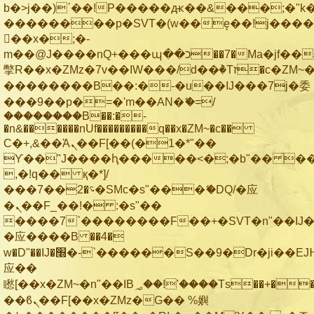
b�>j��)΄��!P�����ԫ��&���;�"k��B
��������p�SVT�(w��ę��!j���
��x�;�-
m��@J����nQ+���պ��כ��7�Ma�jf��J��ͱ4j���Ѳ�
撆R��x�ZMz�7v��IW���/d��ٞ�Тז�c�ZM~�ji�� ߒ��sQz�����Ԡ��DW��3�De�n"��M�+/
��������B��:�-�u��IJ���7j�委
���9��p�=�'m��AN�ޭ�=/
��������B��:�-
�n&������nUf���������q��x�ZM~�
c��
Ϲ�+,&��Ὰܢ��F[��(�1�*"��
ϒ��"J����ԧ�����<�;�b"�� ���"j��
,�!q�� қ�*]/
���؝�2��7�SMc�s"���ޭ�DQ/�应
�ܢ��F_��!� :�s"��
����7`��������F��+�SVT�n"��IJ�
�应����B ��4�
w�D"��IJ�׭�-`������S��9�Dr�ji��EJ߅��gJ�
应��
矁[��x�ZM~�n"��IB؃��!'����Тѕ��+��(m��IK�ʭ�/|
��ϐܢ��F[��x�ZMz�G�� %嬩