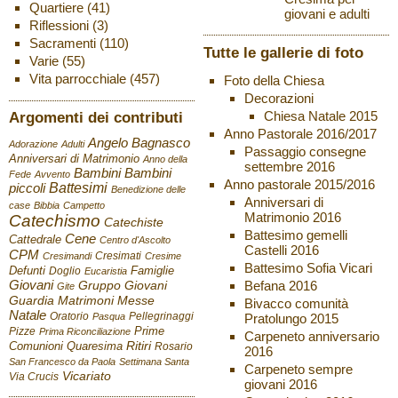
Quartiere
(41)
giovani e adulti
Riflessioni
(3)
Sacramenti
(110)
Tutte le gallerie di foto
Varie
(55)
Vita parrocchiale
(457)
Foto della Chiesa
Decorazioni
Chiesa Natale 2015
Argomenti dei contributi
Anno Pastorale 2016/2017
Angelo Bagnasco
Adorazione
Adulti
Passaggio consegne
Anniversari di Matrimonio
Anno della
settembre 2016
Bambini
Bambini
Fede
Avvento
Anno pastorale 2015/2016
Battesimi
piccoli
Benedizione delle
Anniversari di
case
Bibbia
Campetto
Matrimonio 2016
Catechismo
Catechiste
Battesimo gemelli
Cene
Cattedrale
Centro d'Ascolto
Castelli 2016
CPM
Cresimati
Cresimandi
Cresime
Battesimo Sofia Vicari
Defunti
Famiglie
Doglio
Eucaristia
Giovani
Befana 2016
Gruppo Giovani
Gite
Guardia
Matrimoni
Messe
Bivacco comunità
Natale
Oratorio
Pellegrinaggi
Pratolungo 2015
Pasqua
Pizze
Prime
Prima Riconciliazione
Carpeneto anniversario
Ritiri
Comunioni
Quaresima
Rosario
2016
San Francesco da Paola
Settimana Santa
Carpeneto sempre
Vicariato
Via Crucis
giovani 2016