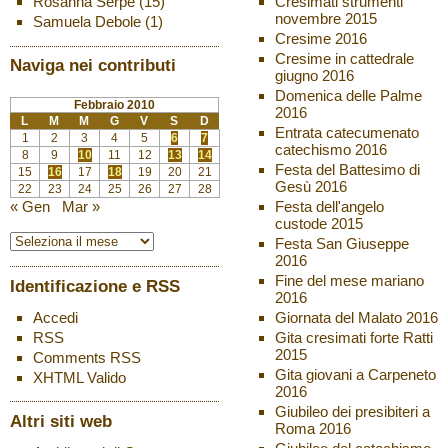
Cresimati strumenti
Rosanna Serpe
(15)
novembre 2015
Samuela Debole
(1)
Cresime 2016
Cresime in cattedrale
Naviga nei contributi
giugno 2016
Domenica delle Palme
Febbraio 2010
2016
L
M
M
G
V
S
D
Entrata catecumenato
1
2
3
4
5
6
7
catechismo 2016
8
9
10
11
12
13
14
Festa del Battesimo di
15
16
17
18
19
20
21
Gesù 2016
22
23
24
25
26
27
28
Festa dell'angelo
« Gen
Mar »
custode 2015
Festa San Giuseppe
2016
Fine del mese mariano
Identificazione e RSS
2016
Giornata del Malato 2016
Accedi
Gita cresimati forte Ratti
RSS
2015
Comments
RSS
Gita giovani a Carpeneto
XHTML
Valido
2016
Giubileo dei presibiteri a
Altri siti web
Roma 2016