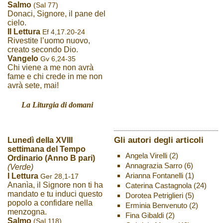
Salmo
(Sal 77)
Donaci, Signore, il pane del
cielo.
II Lettura
Ef 4,17.20-24
Rivestite l’uomo nuovo,
creato secondo Dio.
Vangelo
Gv 6,24-35
Chi viene a me non avrà
fame e chi crede in me non
avrà sete, mai!
La Liturgia di domani
Gli autori degli articoli
Lunedì della XVIII
settimana del Tempo
Angela Virelli
(2)
Ordinario (Anno B pari)
Annagrazia Sarro
(6)
(Verde)
Arianna Fontanelli
(1)
I Lettura
Ger 28,1-17
Ananìa, il Signore non ti ha
Caterina Castagnola
(24)
mandato e tu induci questo
Dorotea Petriglieri
(5)
popolo a confidare nella
Erminia Benvenuto
(2)
menzogna.
Fina Gibaldi
(2)
Salmo
(Sal 118)