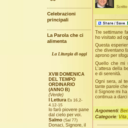
Scritt
Celebrazioni
principali
Tre settimane f
La Parola che ci
ho visitato ad og
alimenta
Questa esperien
che diventano fa
La Liturgia di oggi
aprono per sfog
Quello che mi r
L’attesa della b
e di serenità.
XVIII DOMENICA
DEL TEMPO
Ogni sera, al t
ORDINARIO
tante parole che
(ANNO B)
il Signore mi ha 
(Verde)
continua a darci
I Lettura
Es 16,2-
4.12-15
Io farò piovere pane
Argomenti
:
Ben
dal cielo per voi.
Categorie
:
Vita
Salmo
(Sal 77)
Donaci, Signore, il