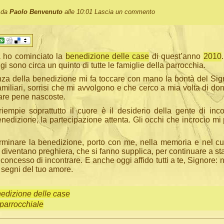
o da
Paolo Benvenuto
alle 10:01
Lascia un commento
a ho cominciato la
benedizione delle case
di quest’anno
2010
gi sono circa un quinto di tutte le famiglie della parrocchia.
za della benedizione mi fa toccare con mano la bontà del Signo
miliari, sorrisi che mi avvolgono e che cerco a mia volta di don
are pene nascoste.
iempie soprattutto il cuore è il desiderio della gente di inco
enedizione, la partecipazione attenta. Gli occhi che incrocio mi
erminare la benedizione, porto con me, nella memoria e nel cuor
 diventano preghiera, che si fanno supplica, per continuare a st
concesso di incontrare. E anche oggi affido tutti a te, Signore: n
 segni del tuo amore.
edizione delle case
 parrocchiale