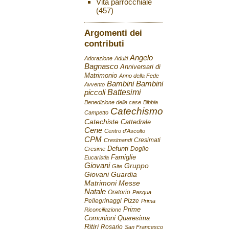
Vita parrocchiale
(457)
Argomenti dei
contributi
Angelo
Adorazione
Adulti
Bagnasco
Anniversari di
Matrimonio
Anno della Fede
Bambini
Bambini
Avvento
Battesimi
piccoli
Benedizione delle case
Bibbia
Catechismo
Campetto
Catechiste
Cattedrale
Cene
Centro d'Ascolto
CPM
Cresimati
Cresimandi
Defunti
Doglio
Cresime
Famiglie
Eucaristia
Giovani
Gruppo
Gite
Giovani
Guardia
Matrimoni
Messe
Natale
Oratorio
Pasqua
Pellegrinaggi
Pizze
Prima
Prime
Riconciliazione
Comunioni
Quaresima
Ritiri
Rosario
San Francesco