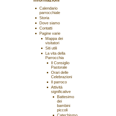
informazioni
Calendario
parrocchiale
Storia
Dove siamo
Contatti
Pagine varie
Mappa dei
visitatori
Siti utili
La vita della
Parrocchia
Il Consiglio
Pastorale
Orari delle
Celebrazioni
Il parroco
Attività
significative
Battesimo
dei
bambini
piccoli
Catechismo