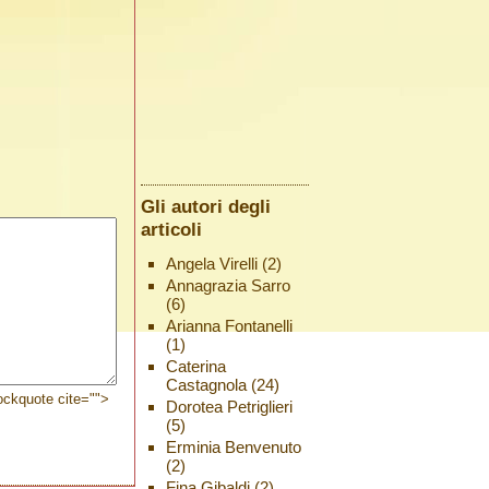
Gli autori degli
articoli
Angela Virelli
(2)
Annagrazia Sarro
(6)
Arianna Fontanelli
(1)
Caterina
Castagnola
(24)
lockquote cite="">
Dorotea Petriglieri
(5)
Erminia Benvenuto
(2)
Fina Gibaldi
(2)