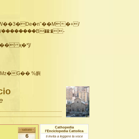
��������B��:�-
cio
e
Cathopedia
sabato
l'Enciclopedia Cattolica
6
ti invita a leggere la voce