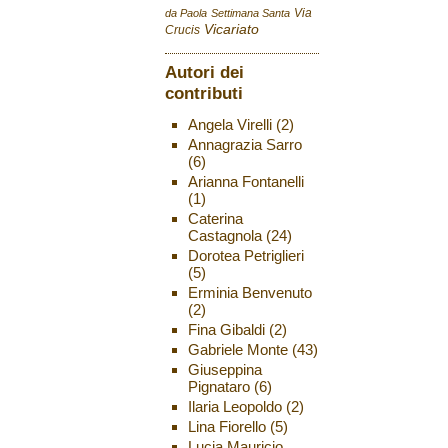
Via
da Paola
Settimana Santa
Vicariato
Crucis
Autori dei
contributi
Angela Virelli
(2)
Annagrazia Sarro
(6)
Arianna Fontanelli
(1)
Caterina
Castagnola
(24)
Dorotea Petriglieri
(5)
Erminia Benvenuto
(2)
Fina Gibaldi
(2)
Gabriele Monte
(43)
Giuseppina
Pignataro
(6)
Ilaria Leopoldo
(2)
Lina Fiorello
(5)
Lucia Mauricio