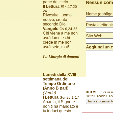
pane del cielo.
Nessun co
II Lettura
Ef 4,17.20-
24
Nome (obbligat
Rivestite l’uomo
nuovo, creato
secondo Dio.
Posta elettroni
Vangelo
Gv 6,24-35
Chi viene a me non
Sito Web
avrà fame e chi
crede in me non
avrà sete, mai!
Aggiungi un
La Liturgia di domani
Lunedì della XVIII
settimana del
Tempo Ordinario
(Anno B pari)
XHTML:
Puoi usar
(Verde)
<cite> <code> <de
I Lettura
Ger 28,1-17
Ananìa, il Signore
non ti ha mandato e
tu induci questo