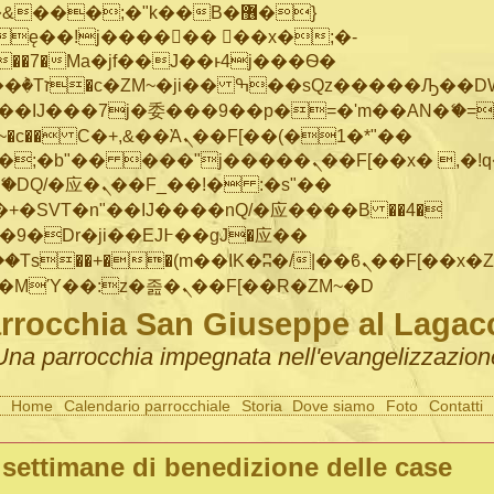
���;�"k��B�޶�}
ę��!j������ ��x�;�-
"��M�+/
IJ���7j�委���9��p�=�'m��AN�ޭ�=/
~�
c�� Ϲ�+,&��Ὰܢ��F[��(�1�*"��
�"j�����ܢ��F[��x� ,�!q�� қ�*]/
�SVT�n"��IJ����nQ/�应����B ��4�
�/c��������[[��<�RI:�:c��MΎ��:z�졾�ܢ��F[��R�ZM~�D
rrocchia San Giuseppe al Lagac
Una parrocchia impegnata nell'evangelizzazion
Home
Calendario parrocchiale
Storia
Dove siamo
Foto
Contatti
 settimane di benedizione delle case