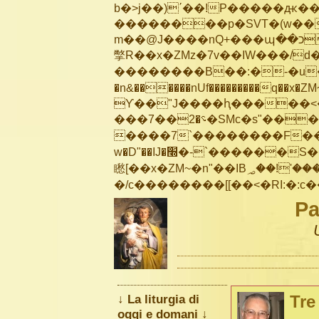
b�>j��)΄��!P�����ԫ��&
��������p�SVT�(w��
m��@J����nQ+���պ��כ��7�Ma�jf��J��ͱ4j���Ѳ�
撆R��x�ZMz�7v��IW���/d��ٞ�Тז�c�ZM~�ji�� ߒ��sQz�����Ԡ��DW��3�De�n
��������B��:�-�u��
�n&������nUf���������q��x�ZM
ϒ��"J����ԧ�����<�;�b"�� ��
���؝�2��7�SMc�s"���ޭ�DQ/�应�ܢ��F_��!� :�s"��
����7`��������F��+
w�D"��IJ�׭�-`������S��9�Dr�ji��EJ߅��gJ�应��
矁[��x�ZM~�n"��IB؃��!'����Тѕ��+��(m��IK�ʭ�/|��ϐܢ��F[��x�ZMz�G�� %嬩
Pa
↓ La liturgia di
Tre
oggi e domani ↓