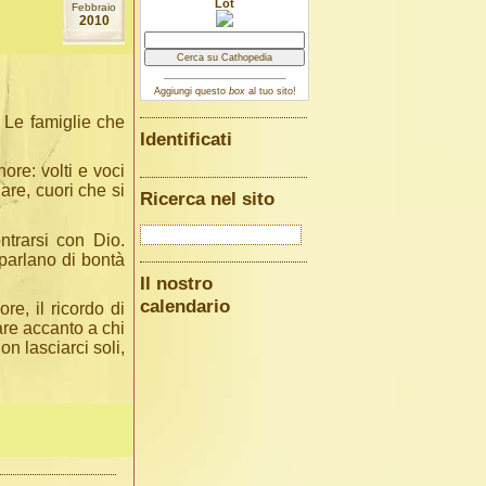
Lot
Febbraio
2010
Aggiungi questo
box
al tuo sito!
. Le famiglie che
Identificati
re: volti e voci
are, cuori che si
Ricerca nel sito
ntrarsi con Dio.
 parlano di bontà
Il nostro
calendario
e, il ricordo di
are accanto a chi
on lasciarci soli,