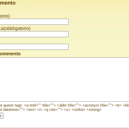
mmento
orio)
ca(obbligatorio)
 commento
e questi tags: <a href="" title=""> <abbr title=""> <acronym title=""> <b> <b
l datetime=""> <em> <i> <q cite=""> <s> <strike> <strong>