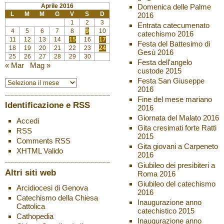
Aprile 2016
Domenica delle Palme
L
M
M
G
V
S
D
2016
1
2
3
Entrata catecumenato
4
5
6
7
8
9
10
catechismo 2016
11
12
13
14
15
16
17
Festa del Battesimo di
18
19
20
21
22
23
24
Gesù 2016
25
26
27
28
29
30
Festa dell'angelo
« Mar
Mag »
custode 2015
Festa San Giuseppe
2016
Fine del mese mariano
Identificazione e RSS
2016
Giornata del Malato 2016
Accedi
Gita cresimati forte Ratti
RSS
2015
Comments
RSS
Gita giovani a Carpeneto
XHTML
Valido
2016
Giubileo dei presibiteri a
Altri siti web
Roma 2016
Giubileo del catechismo
Arcidiocesi di Genova
2016
Catechismo della Chiesa
Inaugurazione anno
Cattolica
catechistico 2015
Cathopedia
Inaugurazione anno