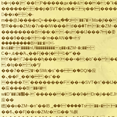
b�>j��)΄��!P�����ԫ��&���;�"k��B
��������p�SVT�(w��ę��!j���
��x�;�-
m��@J����nQ+���պ��כ��7�Ma�jf��J��ͱ4j���Ѳ�
撆R��x�ZMz�7v��IW���/d��ٞ�Тז�c�ZM~�ji�� ߒ��sQz�����Ԡ��DW��3�De�n"��M�+/
��������B��:�-�u��IJ���7j�委
���9��p�=�'m��AN�ޭ�=/
��������B��:�-
�n&������nUf���������q��x�ZM~�
c��
Ϲ�+,&��Ὰܢ��F[��(�1�*"��
ϒ��"J����ԧ�����<�;�b"�� ���"j��
,�!q�� қ�*]/
���؝�2��7�SMc�s"���ޭ�DQ/�应
�ܢ��F_��!� :�s"��
����7`��������F��+�SVT�n"��IJ�
�应����B ��4�
w�D"��IJ�׭�-`������S��9�Dr�ji��EJ߅��gJ�
应��
矁[��x�ZM~�n"��IB؃��!'����Тѕ��+��(m��IK�ʭ�/|
��ϐܢ��F[��x�ZMz�G�� %嬩