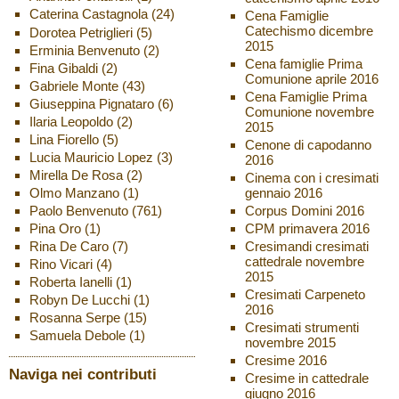
Caterina Castagnola
(24)
Cena Famiglie
Catechismo dicembre
Dorotea Petriglieri
(5)
2015
Erminia Benvenuto
(2)
Cena famiglie Prima
Fina Gibaldi
(2)
Comunione aprile 2016
Gabriele Monte
(43)
Cena Famiglie Prima
Giuseppina Pignataro
(6)
Comunione novembre
Ilaria Leopoldo
(2)
2015
Lina Fiorello
(5)
Cenone di capodanno
Lucia Mauricio Lopez
(3)
2016
Mirella De Rosa
(2)
Cinema con i cresimati
Olmo Manzano
(1)
gennaio 2016
Paolo Benvenuto
(761)
Corpus Domini 2016
Pina Oro
(1)
CPM primavera 2016
Rina De Caro
(7)
Cresimandi cresimati
cattedrale novembre
Rino Vicari
(4)
2015
Roberta Ianelli
(1)
Cresimati Carpeneto
Robyn De Lucchi
(1)
2016
Rosanna Serpe
(15)
Cresimati strumenti
Samuela Debole
(1)
novembre 2015
Cresime 2016
Naviga nei contributi
Cresime in cattedrale
giugno 2016