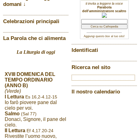
domani ↓
ti invita a leggere la voce
Parabola
dell'amministratore scaltro
Celebrazioni principali
Aggiungi questo
box
al tuo sito!
La Parola che ci alimenta
Identificati
La Liturgia di oggi
Ricerca nel sito
XVIII DOMENICA DEL
TEMPO ORDINARIO
(ANNO B)
(Verde)
Il nostro calendario
I Lettura
Es 16,2-4.12-15
Io farò piovere pane dal
cielo per voi.
Salmo
(Sal 77)
Donaci, Signore, il pane del
cielo.
II Lettura
Ef 4,17.20-24
Rivestite l’uomo nuovo,