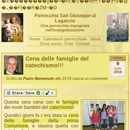
�/c��������[[��<�RI:�:c��MΎ��:z�졾
�ܢ��F[��R�ZM~�D
Parrocchia San Giuseppe al
Lagaccio
Una parrocchia impegnata
nell'evangelizzazione
Home
Calendario parrocchiale
Storia
Dove siamo
Foto
Contatti
Cena delle famiglie del
sabato
9
catechismo!!!
Aprile
2016
Scritto da
Paolo Benvenuto
alle 23:03
Lascia un commento
Questa sera cena con le
famiglie
dei nostri bambini del
catechismo
!
Quindici giorni fa c’era stata la
cena
delle famiglie della prima
Comunione
, e stasera quella con