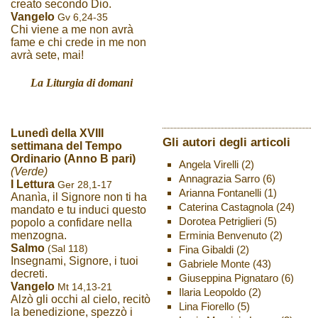
creato secondo Dio.
Vangelo
Gv 6,24-35
Chi viene a me non avrà
fame e chi crede in me non
avrà sete, mai!
La Liturgia di domani
Lunedì della XVIII
Gli autori degli articoli
settimana del Tempo
Ordinario (Anno B pari)
Angela Virelli
(2)
(Verde)
Annagrazia Sarro
(6)
I Lettura
Ger 28,1-17
Arianna Fontanelli
(1)
Ananìa, il Signore non ti ha
Caterina Castagnola
(24)
mandato e tu induci questo
Dorotea Petriglieri
(5)
popolo a confidare nella
Erminia Benvenuto
(2)
menzogna.
Salmo
(Sal 118)
Fina Gibaldi
(2)
Insegnami, Signore, i tuoi
Gabriele Monte
(43)
decreti.
Giuseppina Pignataro
(6)
Vangelo
Mt 14,13-21
Ilaria Leopoldo
(2)
Alzò gli occhi al cielo, recitò
Lina Fiorello
(5)
la benedizione, spezzò i