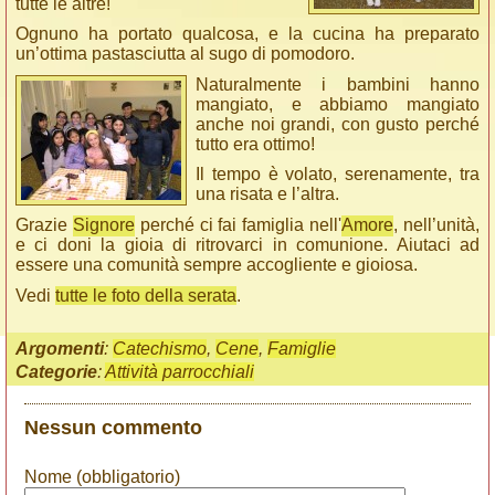
tutte le altre!
Ognuno ha portato qualcosa, e la cucina ha preparato
un’ottima pastasciutta al sugo di pomodoro.
Naturalmente i bambini hanno
mangiato, e abbiamo mangiato
anche noi grandi, con gusto perché
tutto era ottimo!
Il tempo è volato, serenamente, tra
una risata e l’altra.
Grazie
Signore
perché ci fai famiglia nell'
Amore
, nell’unità,
e ci doni la gioia di ritrovarci in comunione. Aiutaci ad
essere una comunità sempre accogliente e gioiosa.
Vedi
tutte le foto della serata
.
Argomenti
:
Catechismo
,
Cene
,
Famiglie
Categorie
:
Attività parrocchiali
Nessun commento
Nome (obbligatorio)