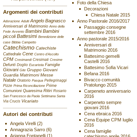
Foto della Chiesa
Decorazioni
Argomenti dei contributi
Chiesa Natale 2015
Angelo Bagnasco
Anno Pastorale 2016/2017
Adorazione
Adulti
Anniversari di Matrimonio
Anno della
Passaggio consegne
Bambini
Bambini
Fede
Avvento
settembre 2016
Battesimi
piccoli
Benedizione delle
Anno pastorale 2015/2016
case
Bibbia
Campetto
Anniversari di
Catechismo
Catechiste
Matrimonio 2016
Cene
Cattedrale
Centro d'Ascolto
Battesimo gemelli
CPM
Cresimati
Cresimandi
Cresime
Castelli 2016
Defunti
Famiglie
Doglio
Eucaristia
Battesimo Sofia Vicari
Giovani
Gruppo Giovani
Gite
Befana 2016
Guardia
Matrimoni
Messe
Bivacco comunità
Natale
Oratorio
Pellegrinaggi
Pasqua
Pratolungo 2015
Pizze
Prime
Prima Riconciliazione
Ritiri
Carpeneto anniversario
Comunioni
Quaresima
Rosario
2016
San Francesco da Paola
Settimana Santa
Vicariato
Via Crucis
Carpeneto sempre
giovani 2016
Autori dei contributi
Cena ebraica 2016
Cena Equipe CPM luglio
Angela Virelli
(2)
2016
Annagrazia Sarro
(6)
Cena famiglie
Arianna Fontanelli
(1)
catechismo aprile 2016