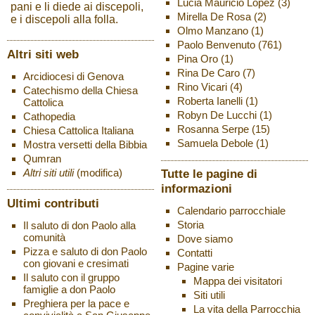
Lucia Mauricio Lopez
(3)
pani e li diede ai discepoli,
Mirella De Rosa
(2)
e i discepoli alla folla.
Olmo Manzano
(1)
Paolo Benvenuto
(761)
Altri siti web
Pina Oro
(1)
Rina De Caro
(7)
Arcidiocesi di Genova
Rino Vicari
(4)
Catechismo della Chiesa
Roberta Ianelli
(1)
Cattolica
Robyn De Lucchi
(1)
Cathopedia
Rosanna Serpe
(15)
Chiesa Cattolica Italiana
Samuela Debole
(1)
Mostra versetti della Bibbia
Qumran
Altri siti utili
(modifica)
Tutte le pagine di
informazioni
Ultimi contributi
Calendario parrocchiale
Storia
Il saluto di don Paolo alla
comunità
Dove siamo
Pizza e saluto di don Paolo
Contatti
con giovani e cresimati
Pagine varie
Il saluto con il gruppo
Mappa dei visitatori
famiglie a don Paolo
Siti utili
Preghiera per la pace e
La vita della Parrocchia