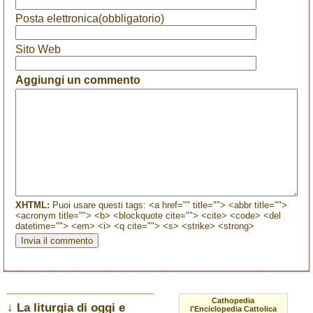
Posta elettronica(obbligatorio)
Sito Web
Aggiungi un commento
XHTML:
Puoi usare questi tags: <a href="" title=""> <abbr title="">
<acronym title=""> <b> <blockquote cite=""> <cite> <code> <del
datetime=""> <em> <i> <q cite=""> <s> <strike> <strong>
Cathopedia
↓ La liturgia di oggi e
l'Enciclopedia Cattolica