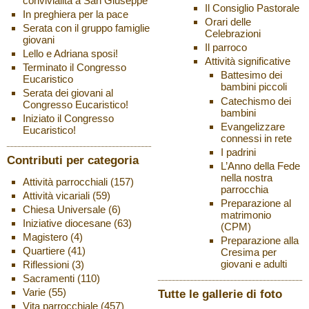
convivialità a San Giuseppe
Il Consiglio Pastorale
In preghiera per la pace
Orari delle
Serata con il gruppo famiglie
Celebrazioni
giovani
Il parroco
Lello e Adriana sposi!
Attività significative
Terminato il Congresso
Battesimo dei
Eucaristico
bambini piccoli
Serata dei giovani al
Catechismo dei
Congresso Eucaristico!
bambini
Iniziato il Congresso
Evangelizzare
Eucaristico!
connessi in rete
I padrini
Contributi per categoria
L’Anno della Fede
nella nostra
Attività parrocchiali
(157)
parrocchia
Attività vicariali
(59)
Preparazione al
Chiesa Universale
(6)
matrimonio
Iniziative diocesane
(63)
(CPM)
Magistero
(4)
Preparazione alla
Quartiere
(41)
Cresima per
giovani e adulti
Riflessioni
(3)
Sacramenti
(110)
Varie
(55)
Tutte le gallerie di foto
Vita parrocchiale
(457)