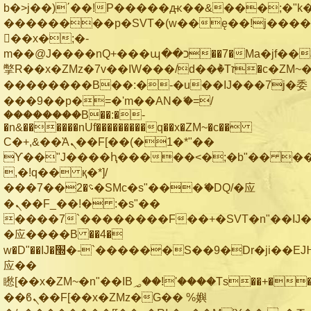
b�>j��)΄��!P�����ԫ��&���;�"k��B
��������p�SVT�(w��ę��!j���
��x�;�-
m��@J����nQ+���պ��כ��7�Ma�jf��J��ͱ4j���Ѳ�
撆R��x�ZMz�7v��IW���/d��ٞ�Тז�c�ZM~�ji�� ߒ��sQz�����Ԡ��DW��3�De�n"��M�+/
��������B��:�-�u��IJ���7j�委
���9��p�=�'m��AN�ޭ�=/
��������B��:�-
�n&������nUf���������q��x�ZM~�
c��
Ϲ�+,&��Ὰܢ��F[��(�1�*"��
ϒ��"J����ԧ�����<�;�b"�� ���"j��
,�!q�� қ�*]/
���؝�2��7�SMc�s"���ޭ�DQ/�应
�ܢ��F_��!� :�s"��
����7`��������F��+�SVT�n"��IJ�
�应����B ��4�
w�D"��IJ�׭�-`������S��9�Dr�ji��EJ߅��gJ�
应��
矁[��x�ZM~�n"��IB؃��!'����Тѕ��+��(m��IK�ʭ�/|
��ϐܢ��F[��x�ZMz�G�� %嬩