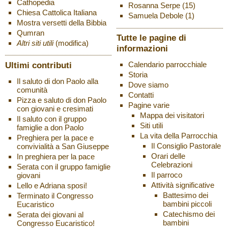
Cathopedia
Rosanna Serpe
(15)
Chiesa Cattolica Italiana
Samuela Debole
(1)
Mostra versetti della Bibbia
Qumran
Tutte le pagine di
Altri siti utili
(modifica)
informazioni
Ultimi contributi
Calendario parrocchiale
Storia
Il saluto di don Paolo alla
Dove siamo
comunità
Contatti
Pizza e saluto di don Paolo
Pagine varie
con giovani e cresimati
Mappa dei visitatori
Il saluto con il gruppo
Siti utili
famiglie a don Paolo
La vita della Parrocchia
Preghiera per la pace e
Il Consiglio Pastorale
convivialità a San Giuseppe
Orari delle
In preghiera per la pace
Celebrazioni
Serata con il gruppo famiglie
Il parroco
giovani
Attività significative
Lello e Adriana sposi!
Battesimo dei
Terminato il Congresso
bambini piccoli
Eucaristico
Catechismo dei
Serata dei giovani al
bambini
Congresso Eucaristico!