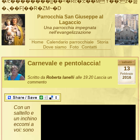
�/c��������[[��<�RI:�:c��MΎ��:z�졾
�ܢ��F[��R�ZM~�D
Parrocchia San Giuseppe al
Lagaccio
Una parrocchia impegnata
nell'evangelizzazione
Home
Calendario parrocchiale
Storia
Dove siamo
Foto
Contatti
Carnevale e pentolaccia!
sabato
13
Febbraio
Scritto da
Roberta Ianelli
alle 19:20
Lascia un
2016
commento
Con un
saltello e
un inchino
eccomi a
voi: sono