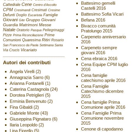
Battesimo gemelli
Cene
Cattedrale
Centro d'Ascolto
Castelli 2016
CPM
Cresimati
Cresimandi
Cresime
Battesimo Sofia Vicari
Defunti
Famiglie
Doglio
Eucaristia
Giovani
Befana 2016
Gruppo Giovani
Gite
Guardia
Matrimoni
Messe
Bivacco comunità
Natale
Oratorio
Pellegrinaggi
Pratolungo 2015
Pasqua
Pizze
Prime
Prima Riconciliazione
Carpeneto anniversario
Ritiri
Comunioni
Quaresima
Rosario
2016
San Francesco da Paola
Settimana Santa
Carpeneto sempre
Vicariato
Via Crucis
giovani 2016
Cena ebraica 2016
Autori dei contributi
Cena Equipe CPM luglio
2016
Angela Virelli
(2)
Cena famiglie
Annagrazia Sarro
(6)
catechismo aprile 2016
Arianna Fontanelli
(1)
Cena Famiglie
Caterina Castagnola
(24)
Catechismo dicembre
Dorotea Petriglieri
(5)
2015
Erminia Benvenuto
(2)
Cena famiglie Prima
Fina Gibaldi
(2)
Comunione aprile 2016
Gabriele Monte
(43)
Cena Famiglie Prima
Comunione novembre
Giuseppina Pignataro
(6)
2015
Ilaria Leopoldo
(2)
Cenone di capodanno
Lina Fiorello
(5)