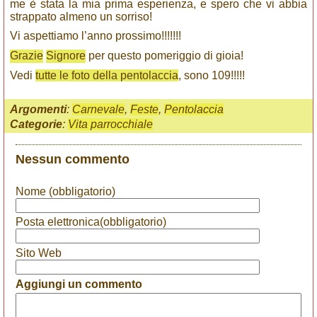
me è stata la mia prima esperienza, e spero che vi abbia
strappato almeno un sorriso!
Vi aspettiamo l’anno prossimo!!!!!!!
Grazie
Signore
per questo pomeriggio di gioia!
Vedi
tutte le foto della pentolaccia
, sono 109!!!!!
Argomenti
:
Carnevale
,
Feste
,
Pentolaccia
Categorie
:
Vita parrocchiale
Nessun commento
Nome (obbligatorio)
Posta elettronica(obbligatorio)
Sito Web
Aggiungi un commento