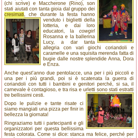
(chi scrive) e Maccherone (Rino), son
stati aiutati con tanta gioia dal gruppo dei
cresimati
, che durante la festa hanno
venduto i biglietti della
lotteria, e dai loro
educatori, la
cowgirl
Rosanna e la ballerina
Lucy, a dar tanta
allegria con vari giochi coriandoli e
caramelle e una squisita merenda fatta di
bugie dalle nostre splendide Anna, Dora
e Enza.
Anche quest’anno due pentolacce, una per i più piccoli e
una per i più grandi, poi si è scatenata la guerra di
coriandoli con tutti i bambini e genitori perché, si sa, il
carnevale è contagioso, e tra risa e urletti sono stati estratti
tre bellissimi cesti.
Dopo le pulizie e tante risate ci
siamo mangiati una pizza per finir in
bellezza la giornata!
Ringraziamo tutti i partecipanti e gli
organizzatori per questa bellissima
festa colorata. Come si dice: stanca ma felice, perché per