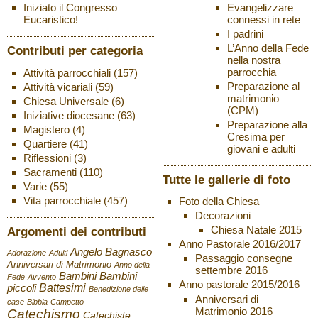
Evangelizzare
Iniziato il Congresso
connessi in rete
Eucaristico!
I padrini
L’Anno della Fede
Contributi per categoria
nella nostra
parrocchia
Attività parrocchiali
(157)
Preparazione al
Attività vicariali
(59)
matrimonio
Chiesa Universale
(6)
(CPM)
Iniziative diocesane
(63)
Preparazione alla
Magistero
(4)
Cresima per
Quartiere
(41)
giovani e adulti
Riflessioni
(3)
Sacramenti
(110)
Tutte le gallerie di foto
Varie
(55)
Vita parrocchiale
(457)
Foto della Chiesa
Decorazioni
Chiesa Natale 2015
Argomenti dei contributi
Anno Pastorale 2016/2017
Angelo Bagnasco
Adorazione
Adulti
Passaggio consegne
Anniversari di Matrimonio
Anno della
settembre 2016
Bambini
Bambini
Fede
Avvento
Anno pastorale 2015/2016
Battesimi
piccoli
Benedizione delle
Anniversari di
case
Bibbia
Campetto
Matrimonio 2016
Catechismo
Catechiste