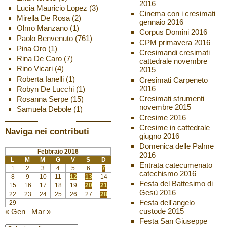
2016
Lucia Mauricio Lopez
(3)
Cinema con i cresimati
Mirella De Rosa
(2)
gennaio 2016
Olmo Manzano
(1)
Corpus Domini 2016
Paolo Benvenuto
(761)
CPM primavera 2016
Pina Oro
(1)
Cresimandi cresimati
Rina De Caro
(7)
cattedrale novembre
Rino Vicari
(4)
2015
Roberta Ianelli
(1)
Cresimati Carpeneto
2016
Robyn De Lucchi
(1)
Cresimati strumenti
Rosanna Serpe
(15)
novembre 2015
Samuela Debole
(1)
Cresime 2016
Cresime in cattedrale
Naviga nei contributi
giugno 2016
Domenica delle Palme
Febbraio 2016
2016
L
M
M
G
V
S
D
Entrata catecumenato
1
2
3
4
5
6
7
catechismo 2016
8
9
10
11
12
13
14
Festa del Battesimo di
15
16
17
18
19
20
21
Gesù 2016
22
23
24
25
26
27
28
Festa dell'angelo
29
custode 2015
« Gen
Mar »
Festa San Giuseppe