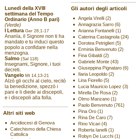
Gli autori degli articoli
Lunedì della XVIII
settimana del Tempo
Angela Virelli
(2)
Ordinario (Anno B pari)
Annagrazia Sarro
(6)
(Verde)
Arianna Fontanelli
(1)
I Lettura
Ger 28,1-17
Ananìa, il Signore non ti ha
Caterina Castagnola
(24)
mandato e tu induci questo
Dorotea Petriglieri
(5)
popolo a confidare nella
Erminia Benvenuto
(2)
menzogna.
Fina Gibaldi
(2)
Salmo
(Sal 118)
Gabriele Monte
(43)
Insegnami, Signore, i tuoi
Giuseppina Pignataro
(6)
decreti.
Ilaria Leopoldo
(2)
Vangelo
Mt 14,13-21
Lina Fiorello
(5)
Alzò gli occhi al cielo, recitò
Lucia Mauricio Lopez
(3)
la benedizione, spezzò i
pani e li diede ai discepoli,
Mirella De Rosa
(2)
e i discepoli alla folla.
Olmo Manzano
(1)
Paolo Benvenuto
(761)
Pina Oro
(1)
Altri siti web
Rina De Caro
(7)
Arcidiocesi di Genova
Rino Vicari
(4)
Catechismo della Chiesa
Roberta Ianelli
(1)
Cattolica
Robyn De Lucchi
(1)