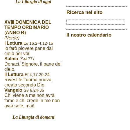
La Liturgia di oggi
Ricerca nel sito
XVIII DOMENICA DEL
TEMPO ORDINARIO
(ANNO B)
Il nostro calendario
(Verde)
I Lettura
Es 16,2-4.12-15
Io farò piovere pane dal
cielo per voi.
Salmo
(Sal 77)
Donaci, Signore, il pane del
cielo.
II Lettura
Ef 4,17.20-24
Rivestite l’uomo nuovo,
creato secondo Dio.
Vangelo
Gv 6,24-35
Chi viene a me non avrà
fame e chi crede in me non
avrà sete, mai!
La Liturgia di domani