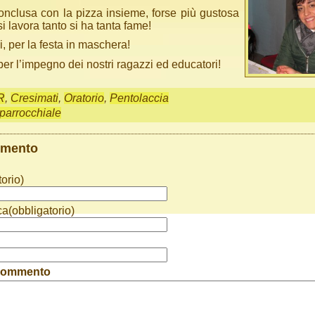
conclusa con la pizza insieme, forse più gustosa
 lavora tanto si ha tanta fame!
, per la festa in maschera!
er l’impegno dei nostri ragazzi ed educatori!
R
,
Cresimati
,
Oratorio
,
Pentolaccia
 parrocchiale
mmento
orio)
ca(obbligatorio)
 commento