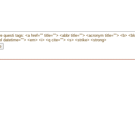
e questi tags: <a href="" title=""> <abbr title=""> <acronym title=""> <b> <b
l datetime=""> <em> <i> <q cite=""> <s> <strike> <strong>