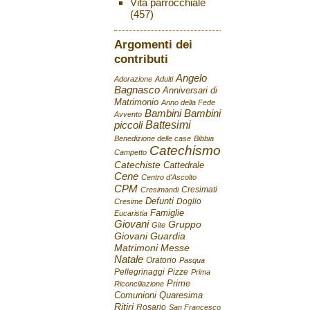
Vita parrocchiale
(457)
Argomenti dei
contributi
Angelo
Adorazione
Adulti
Bagnasco
Anniversari di
Matrimonio
Anno della Fede
Bambini
Bambini
Avvento
Battesimi
piccoli
Benedizione delle case
Bibbia
Catechismo
Campetto
Catechiste
Cattedrale
Cene
Centro d'Ascolto
CPM
Cresimati
Cresimandi
Defunti
Doglio
Cresime
Famiglie
Eucaristia
Giovani
Gruppo
Gite
Giovani
Guardia
Matrimoni
Messe
Natale
Oratorio
Pasqua
Pellegrinaggi
Pizze
Prima
Prime
Riconciliazione
Comunioni
Quaresima
Ritiri
Rosario
San Francesco