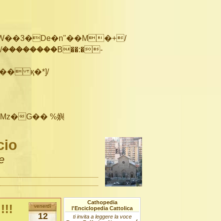
��������B��:�-
cio
e
Cathopedia
!!!
venerdì
l'Enciclopedia Cattolica
12
ti invita a leggere la voce