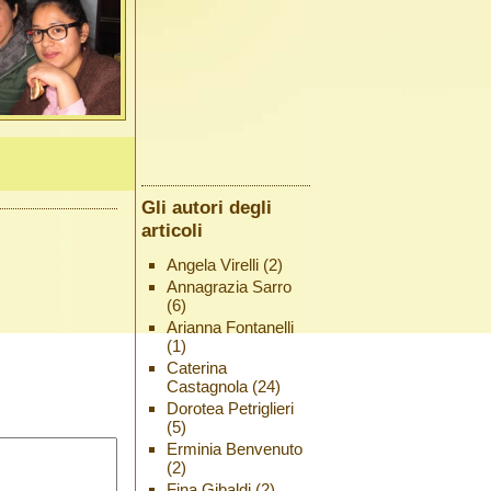
Gli autori degli
articoli
Angela Virelli
(2)
Annagrazia Sarro
(6)
Arianna Fontanelli
(1)
Caterina
Castagnola
(24)
Dorotea Petriglieri
(5)
Erminia Benvenuto
(2)
Fina Gibaldi
(2)