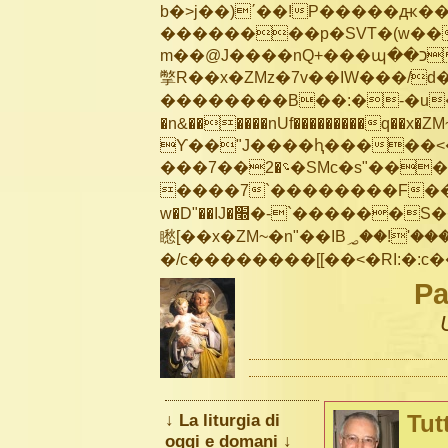
b�>j��)΄��!P�����ԫ��&
��������p�SVT�(w��
m��@J����nQ+���պ��כ��7�Ma�jf��J��ͱ4j���Ѳ�
撆R��x�ZMz�7v��IW���/d��ٞ�Тז�c�ZM~�ji�� ߒ��sQz�����Ԡ��DW��3�De�n
��������B��:�-�u��
�n&������nUf���������q��x�ZM
ϒ��"J����ԧ�����<�;�b"�� ��
���؝�2��7�SMc�s"���ޭ�DQ/�应�ܢ��F_��!� :�s"��
����7`��������F��+
w�D"��IJ�׭�-`������S��9�Dr�ji��EJ߅��gJ�应��
矁[��x�ZM~�n"��IB؃��!'����Тѕ��+��(m��IK�ʭ�/|��ϐܢ��F[��x�ZMz�G�� %嬩
Pa
↓ La liturgia di
Tut
oggi e domani ↓