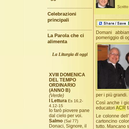
Scritt
Celebrazioni
principali
Domani abbiamo
La Parola che ci
pomeriggio di og
alimenta
La Liturgia di oggi
XVIII DOMENICA
DEL TEMPO
ORDINARIO
(ANNO B)
per i più grandi.
(Verde)
I Lettura
Es 16,2-
Così anche i gio
4.12-15
educatori
ACR
f
Io farò piovere pane
dal cielo per voi.
Le colonne dell
Salmo
(Sal 77)
cartoncino color
Donaci, Signore, il
tutto. Mancano 