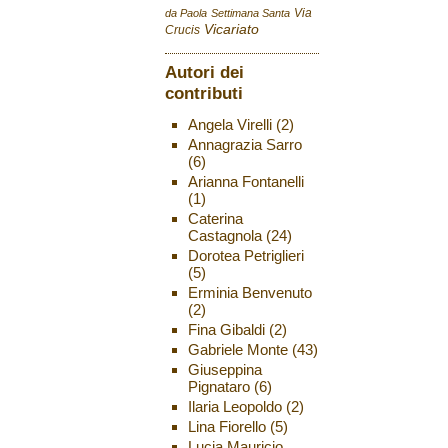
Via
da Paola
Settimana Santa
Vicariato
Crucis
Autori dei
contributi
Angela Virelli
(2)
Annagrazia Sarro
(6)
Arianna Fontanelli
(1)
Caterina
Castagnola
(24)
Dorotea Petriglieri
(5)
Erminia Benvenuto
(2)
Fina Gibaldi
(2)
Gabriele Monte
(43)
Giuseppina
Pignataro
(6)
Ilaria Leopoldo
(2)
Lina Fiorello
(5)
Lucia Mauricio