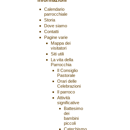
informazioni
Calendario
parrocchiale
Storia
Dove siamo
Contatti
Pagine varie
Mappa dei
visitatori
Siti utili
La vita della
Parrocchia
Il Consiglio
Pastorale
Orari delle
Celebrazioni
Il parroco
Attività
significative
Battesimo
dei
bambini
piccoli
Catechismo