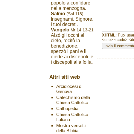
popolo a confidare
nella menzogna.
Salmo
(Sal 118)
Insegnami, Signore,
i tuoi decreti.
Vangelo
Mt 14,13-21
Alzò gli occhi al
XHTML:
Puoi usar
<cite> <code> <de
cielo, recitò la
benedizione,
spezzò i pani e li
diede ai discepoli, e
i discepoli alla folla.
Altri siti web
Arcidiocesi di
Genova
Catechismo della
Chiesa Cattolica
Cathopedia
Chiesa Cattolica
Italiana
Mostra versetti
della Bibbia