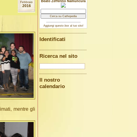
Beato Zefferino Namuncurá
Febbraio
2016
Aggiungi questo
box
al tuo sito!
Identificati
Ricerca nel sito
Il nostro
calendario
imati, mentre gli