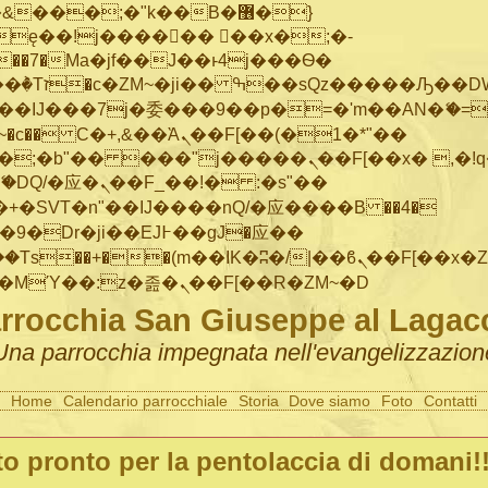
���;�"k��B�޶�}
ę��!j������ ��x�;�-
"��M�+/
IJ���7j�委���9��p�=�'m��AN�ޭ�=/
~�
c�� Ϲ�+,&��Ὰܢ��F[��(�1�*"��
�"j�����ܢ��F[��x� ,�!q�� қ�*]/
�SVT�n"��IJ����nQ/�应����B ��4�
�/c��������[[��<�RI:�:c��MΎ��:z�졾�ܢ��F[��R�ZM~�D
rrocchia San Giuseppe al Lagac
Una parrocchia impegnata nell'evangelizzazion
Home
Calendario parrocchiale
Storia
Dove siamo
Foto
Contatti
to pronto per la pentolaccia di domani!!