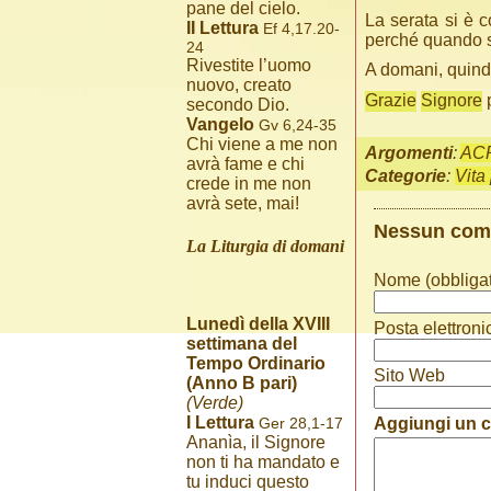
pane del cielo.
La serata si è 
II Lettura
Ef 4,17.20-
perché quando si
24
Rivestite l’uomo
A domani, quindi
nuovo, creato
Grazie
Signore
p
secondo Dio.
Vangelo
Gv 6,24-35
Chi viene a me non
Argomenti
:
AC
avrà fame e chi
Categorie
:
Vita
crede in me non
avrà sete, mai!
Nessun co
La Liturgia di domani
Nome (obbligat
Lunedì della XVIII
Posta elettroni
settimana del
Tempo Ordinario
Sito Web
(Anno B pari)
(Verde)
I Lettura
Ger 28,1-17
Aggiungi un
Ananìa, il Signore
non ti ha mandato e
tu induci questo