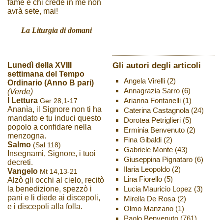
fame e chi crede in me non
avrà sete, mai!
La Liturgia di domani
Gli autori degli articoli
Lunedì della XVIII
settimana del Tempo
Angela Virelli
(2)
Ordinario (Anno B pari)
Annagrazia Sarro
(6)
(Verde)
Arianna Fontanelli
(1)
I Lettura
Ger 28,1-17
Ananìa, il Signore non ti ha
Caterina Castagnola
(24)
mandato e tu induci questo
Dorotea Petriglieri
(5)
popolo a confidare nella
Erminia Benvenuto
(2)
menzogna.
Fina Gibaldi
(2)
Salmo
(Sal 118)
Gabriele Monte
(43)
Insegnami, Signore, i tuoi
Giuseppina Pignataro
(6)
decreti.
Ilaria Leopoldo
(2)
Vangelo
Mt 14,13-21
Lina Fiorello
(5)
Alzò gli occhi al cielo, recitò
Lucia Mauricio Lopez
(3)
la benedizione, spezzò i
pani e li diede ai discepoli,
Mirella De Rosa
(2)
e i discepoli alla folla.
Olmo Manzano
(1)
Paolo Benvenuto
(761)