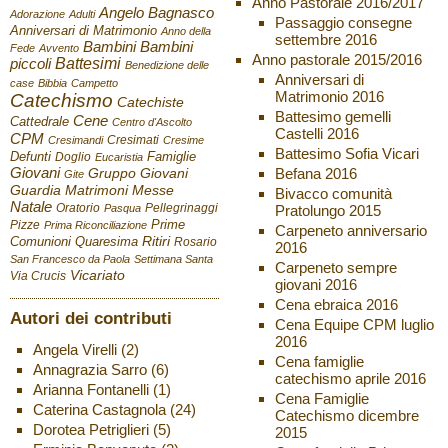
Anno Pastorale 2016/2017
Angelo Bagnasco
Adorazione
Adulti
Passaggio consegne
Anniversari di Matrimonio
Anno della
settembre 2016
Bambini
Bambini
Fede
Avvento
Anno pastorale 2015/2016
Battesimi
piccoli
Benedizione delle
Anniversari di
case
Bibbia
Campetto
Matrimonio 2016
Catechismo
Catechiste
Battesimo gemelli
Cene
Cattedrale
Centro d'Ascolto
Castelli 2016
CPM
Cresimati
Cresimandi
Cresime
Battesimo Sofia Vicari
Defunti
Famiglie
Doglio
Eucaristia
Giovani
Befana 2016
Gruppo Giovani
Gite
Guardia
Matrimoni
Messe
Bivacco comunità
Natale
Oratorio
Pellegrinaggi
Pratolungo 2015
Pasqua
Pizze
Prime
Prima Riconciliazione
Carpeneto anniversario
Ritiri
Comunioni
Quaresima
Rosario
2016
San Francesco da Paola
Settimana Santa
Carpeneto sempre
Vicariato
Via Crucis
giovani 2016
Cena ebraica 2016
Autori dei contributi
Cena Equipe CPM luglio
2016
Angela Virelli
(2)
Cena famiglie
Annagrazia Sarro
(6)
catechismo aprile 2016
Arianna Fontanelli
(1)
Cena Famiglie
Caterina Castagnola
(24)
Catechismo dicembre
Dorotea Petriglieri
(5)
2015