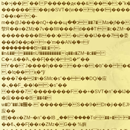
b�>j��)΄��!P�����ԫ��&���;�"k��B
��������p�SVT�(w��ę��!j���
��x�;�-
m��@J����nQ+���պ��כ��7�Ma�jf��J��ͱ4j���Ѳ�
撆R��x�ZMz�7v��IW���/d��ٞ�Тז�c�ZM~�ji�� ߒ��sQz�����Ԡ��DW��3�De�n"��M�+/
��������B��:�-�u��IJ���7j�委
���9��p�=�'m��AN�ޭ�=/
��������B��:�-
�n&������nUf���������q��x�ZM~�
c��
Ϲ�+,&��Ὰܢ��F[��(�1�*"��
ϒ��"J����ԧ�����<�;�b"�� ���"j��
,�!q�� қ�*]/
���؝�2��7�SMc�s"���ޭ�DQ/�应
�ܢ��F_��!� :�s"��
����7`��������F��+�SVT�n"��IJ�
�应����B ��4�
w�D"��IJ�׭�-`������S��9�Dr�ji��EJ߅��gJ�
应��
矁[��x�ZM~�n"��IB؃��!'����Тѕ��+��(m��IK�ʭ�/|
��ϐܢ��F[��x�ZMz�G�� %嬩