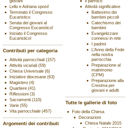
Il parroco
giovani
Attività significative
Lello e Adriana sposi!
Battesimo dei
Terminato il Congresso
bambini piccoli
Eucaristico
Catechismo dei
Serata dei giovani al
bambini
Congresso Eucaristico!
Evangelizzare
Iniziato il Congresso
connessi in rete
Eucaristico!
I padrini
L’Anno della Fede
Contributi per categoria
nella nostra
parrocchia
Attività parrocchiali
(157)
Preparazione al
Attività vicariali
(59)
matrimonio
Chiesa Universale
(6)
(CPM)
Iniziative diocesane
(63)
Preparazione alla
Magistero
(4)
Cresima per
Quartiere
(41)
giovani e adulti
Riflessioni
(3)
Sacramenti
(110)
Tutte le gallerie di foto
Varie
(55)
Vita parrocchiale
(457)
Foto della Chiesa
Decorazioni
Chiesa Natale 2015
Argomenti dei contributi