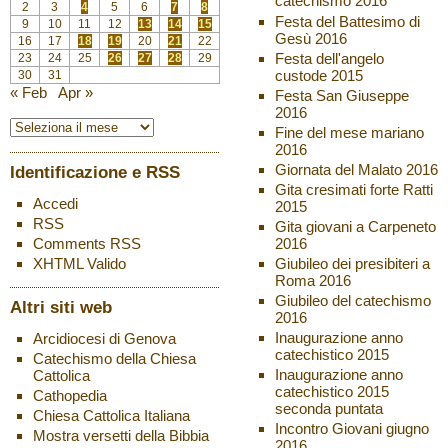
catechismo 2016
2
3
4
5
6
7
8
Festa del Battesimo di
9
10
11
12
13
14
15
Gesù 2016
16
17
18
19
20
21
22
Festa dell'angelo
23
24
25
26
27
28
29
custode 2015
30
31
« Feb
Apr »
Festa San Giuseppe
2016
Fine del mese mariano
2016
Giornata del Malato 2016
Identificazione e RSS
Gita cresimati forte Ratti
Accedi
2015
RSS
Gita giovani a Carpeneto
2016
Comments
RSS
Giubileo dei presibiteri a
XHTML
Valido
Roma 2016
Giubileo del catechismo
Altri siti web
2016
Inaugurazione anno
Arcidiocesi di Genova
catechistico 2015
Catechismo della Chiesa
Inaugurazione anno
Cattolica
catechistico 2015
Cathopedia
seconda puntata
Chiesa Cattolica Italiana
Incontro Giovani giugno
Mostra versetti della Bibbia
2016