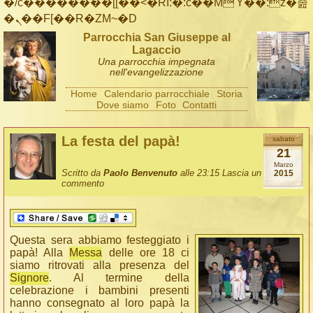
�/c��������[[��<�RI:�:c��MΎ��:z�졾
�ܢ��F[��R�ZM~�D
Parrocchia San Giuseppe al
Lagaccio
Una parrocchia impegnata
nell'evangelizzazione
Home
Calendario parrocchiale
Storia
Dove siamo
Foto
Contatti
La festa del papà!
sabato
21
Marzo
Scritto da
Paolo Benvenuto
alle 23:15
Lascia un
2015
commento
Questa sera abbiamo festeggiato i
papà! Alla
Messa
delle ore 18 ci
siamo ritrovati alla presenza del
Signore
. Al termine della
celebrazione i bambini presenti
hanno consegnato al loro papà la