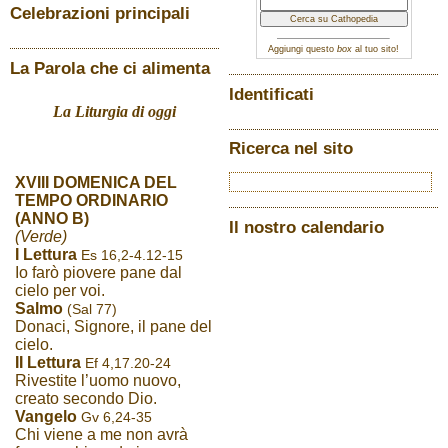
Celebrazioni principali
Aggiungi questo
box
al tuo sito!
La Parola che ci alimenta
Identificati
La Liturgia di oggi
Ricerca nel sito
XVIII DOMENICA DEL
TEMPO ORDINARIO
(ANNO B)
Il nostro calendario
(Verde)
I Lettura
Es 16,2-4.12-15
Io farò piovere pane dal
cielo per voi.
Salmo
(Sal 77)
Donaci, Signore, il pane del
cielo.
II Lettura
Ef 4,17.20-24
Rivestite l’uomo nuovo,
creato secondo Dio.
Vangelo
Gv 6,24-35
Chi viene a me non avrà