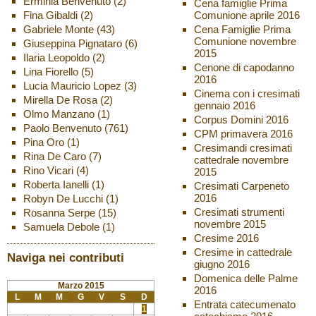
Erminia Benvenuto
(2)
Cena famiglie Prima
Fina Gibaldi
(2)
Comunione aprile 2016
Gabriele Monte
(43)
Cena Famiglie Prima
Comunione novembre
Giuseppina Pignataro
(6)
2015
Ilaria Leopoldo
(2)
Cenone di capodanno
Lina Fiorello
(5)
2016
Lucia Mauricio Lopez
(3)
Cinema con i cresimati
Mirella De Rosa
(2)
gennaio 2016
Olmo Manzano
(1)
Corpus Domini 2016
Paolo Benvenuto
(761)
CPM primavera 2016
Pina Oro
(1)
Cresimandi cresimati
Rina De Caro
(7)
cattedrale novembre
Rino Vicari
(4)
2015
Roberta Ianelli
(1)
Cresimati Carpeneto
2016
Robyn De Lucchi
(1)
Cresimati strumenti
Rosanna Serpe
(15)
novembre 2015
Samuela Debole
(1)
Cresime 2016
Cresime in cattedrale
Naviga nei contributi
giugno 2016
Domenica delle Palme
Marzo 2015
2016
L
M
M
G
V
S
D
Entrata catecumenato
1