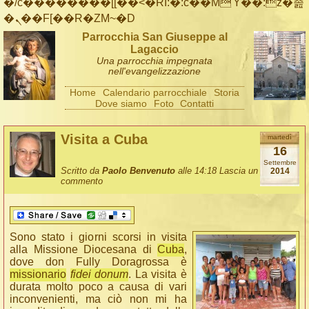
�/c��������[[��<�RI:�:c��MΎ��:z�졾
�ܢ��F[��R�ZM~�D
Parrocchia San Giuseppe al
Lagaccio
Una parrocchia impegnata
nell'evangelizzazione
Home
Calendario parrocchiale
Storia
Dove siamo
Foto
Contatti
Visita a Cuba
martedì
16
Settembre
Scritto da
Paolo Benvenuto
alle 14:18
Lascia un
2014
commento
Sono stato i giorni scorsi in visita
alla Missione Diocesana di
Cuba
,
dove don Fully Doragrossa è
missionario
fidei donum
. La visita è
durata molto poco a causa di vari
inconvenienti, ma ciò non mi ha