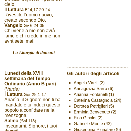
cielo.
II Lettura
Ef 4,17.20-24
Rivestite l’uomo nuovo,
creato secondo Dio.
Vangelo
Gv 6,24-35
Chi viene a me non avrà
fame e chi crede in me non
avrà sete, mai!
La Liturgia di domani
Gli autori degli articoli
Lunedì della XVIII
settimana del Tempo
Angela Virelli
(2)
Ordinario (Anno B pari)
Annagrazia Sarro
(6)
(Verde)
Arianna Fontanelli
(1)
I Lettura
Ger 28,1-17
Ananìa, il Signore non ti ha
Caterina Castagnola
(24)
mandato e tu induci questo
Dorotea Petriglieri
(5)
popolo a confidare nella
Erminia Benvenuto
(2)
menzogna.
Fina Gibaldi
(2)
Salmo
(Sal 118)
Gabriele Monte
(43)
Insegnami, Signore, i tuoi
Giuseppina Pignataro
(6)