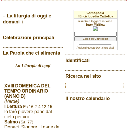
Cathopedia
↓ La liturgia di oggi e
l'Enciclopedia Cattolica
domani ↓
ti invita a leggere la voce
Inter Mirifica
Celebrazioni principali
Aggiungi questo
box
al tuo sito!
La Parola che ci alimenta
Identificati
La Liturgia di oggi
Ricerca nel sito
XVIII DOMENICA DEL
TEMPO ORDINARIO
(ANNO B)
Il nostro calendario
(Verde)
I Lettura
Es 16,2-4.12-15
Io farò piovere pane dal
cielo per voi.
Salmo
(Sal 77)
Donaci, Signore, il pane del