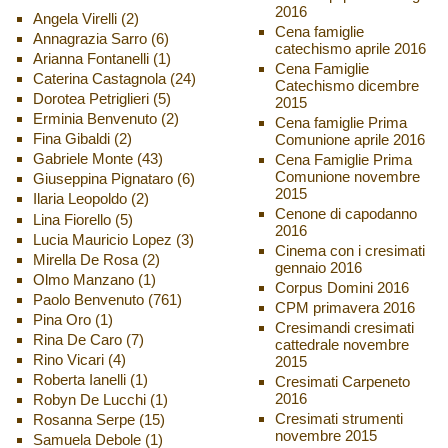
2016
Angela Virelli
(2)
Cena famiglie
Annagrazia Sarro
(6)
catechismo aprile 2016
Arianna Fontanelli
(1)
Cena Famiglie
Caterina Castagnola
(24)
Catechismo dicembre
Dorotea Petriglieri
(5)
2015
Erminia Benvenuto
(2)
Cena famiglie Prima
Fina Gibaldi
(2)
Comunione aprile 2016
Gabriele Monte
(43)
Cena Famiglie Prima
Comunione novembre
Giuseppina Pignataro
(6)
2015
Ilaria Leopoldo
(2)
Cenone di capodanno
Lina Fiorello
(5)
2016
Lucia Mauricio Lopez
(3)
Cinema con i cresimati
Mirella De Rosa
(2)
gennaio 2016
Olmo Manzano
(1)
Corpus Domini 2016
Paolo Benvenuto
(761)
CPM primavera 2016
Pina Oro
(1)
Cresimandi cresimati
Rina De Caro
(7)
cattedrale novembre
Rino Vicari
(4)
2015
Roberta Ianelli
(1)
Cresimati Carpeneto
2016
Robyn De Lucchi
(1)
Cresimati strumenti
Rosanna Serpe
(15)
novembre 2015
Samuela Debole
(1)