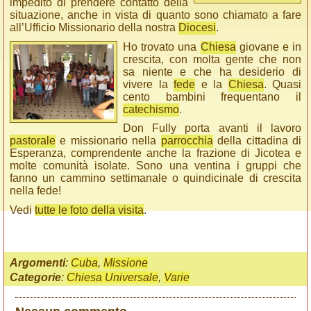
impedito di prendere contatto della
situazione, anche in vista di quanto sono chiamato a fare
all’Ufficio Missionario della nostra
Diocesi
.
Ho trovato una
Chiesa
giovane e in
crescita, con molta gente che non
sa niente e che ha desiderio di
vivere la
fede
e la
Chiesa
. Quasi
cento bambini frequentano il
catechismo
.
Don Fully porta avanti il lavoro
pastorale
e missionario nella
parrocchia
della cittadina di
Esperanza, comprendente anche la frazione di Jicotea e
molte comunità isolate. Sono una ventina i gruppi che
fanno un cammino settimanale o quindicinale di crescita
nella fede!
Vedi
tutte le foto della visita
.
Argomenti
:
Cuba
,
Missione
Categorie
:
Chiesa Universale
,
Varie