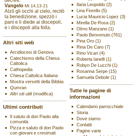
decreti.
Ilaria Leopoldo
(2)
Vangelo
Mt 14,13-21
Lina Fiorello
(5)
Alzò gli occhi al cielo, recitò
Lucia Mauricio Lopez
(3)
la benedizione, spezzò i
pani e li diede ai discepoli,
Mirella De Rosa
(2)
e i discepoli alla folla.
Olmo Manzano
(1)
Paolo Benvenuto
(761)
Pina Oro
(1)
Altri siti web
Rina De Caro
(7)
Arcidiocesi di Genova
Rino Vicari
(4)
Catechismo della Chiesa
Roberta Ianelli
(1)
Cattolica
Robyn De Lucchi
(1)
Cathopedia
Rosanna Serpe
(15)
Chiesa Cattolica Italiana
Samuela Debole
(1)
Mostra versetti della Bibbia
Qumran
Tutte le pagine di
Altri siti utili
(modifica)
informazioni
Ultimi contributi
Calendario parrocchiale
Storia
Il saluto di don Paolo alla
Dove siamo
comunità
Contatti
Pizza e saluto di don Paolo
Pagine varie
con giovani e cresimati