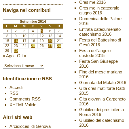
Cresime 2016
Cresime in cattedrale
Naviga nei contributi
giugno 2016
Domenica delle Palme
Settembre 2014
2016
L
M
M
G
V
S
D
Entrata catecumenato
1
2
3
4
5
6
7
catechismo 2016
8
9
10
11
12
13
14
Festa del Battesimo di
15
16
17
18
19
20
21
Gesù 2016
22
23
24
25
26
27
28
Festa dell'angelo
29
30
custode 2015
« Ago
Ott »
Festa San Giuseppe
2016
Fine del mese mariano
2016
Identificazione e RSS
Giornata del Malato 2016
Accedi
Gita cresimati forte Ratti
2015
RSS
Gita giovani a Carpeneto
Comments
RSS
2016
XHTML
Valido
Giubileo dei presibiteri a
Roma 2016
Altri siti web
Giubileo del catechismo
2016
Arcidiocesi di Genova