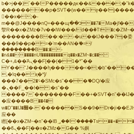
b�>j��)΄��!P�����ԫ��&���;�"k��B
��������p�SVT�(w��ę��!j���
��x�;�-
m��@J����nQ+���պ��כ��7�Ma�jf��J��ͱ4j���Ѳ�
撆R��x�ZMz�7v��IW���/d��ٞ�Тז�c�ZM~�ji�� ߒ��sQz�����Ԡ��DW��3�De�n"��M�+/
��������B��:�-�u��IJ���7j�委
���9��p�=�'m��AN�ޭ�=/
��������B��:�-
�n&������nUf���������q��x�ZM~�
c��
Ϲ�+,&��Ὰܢ��F[��(�1�*"��
ϒ��"J����ԧ�����<�;�b"�� ���"j��
,�!q�� қ�*]/
���؝�2��7�SMc�s"���ޭ�DQ/�应
�ܢ��F_��!� :�s"��
����7`��������F��+�SVT�n"��IJ�
�应����B ��4�
w�D"��IJ�׭�-`������S��9�Dr�ji��EJ߅��gJ�
应��
矁[��x�ZM~�n"��IB؃��!'����Тѕ��+��(m��IK�ʭ�/|
��ϐܢ��F[��x�ZMz�G�� %嬩