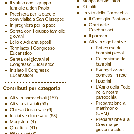
Mappa dei visitatori
Il saluto con il gruppo
Siti utili
famiglie a don Paolo
La vita della Parrocchia
Preghiera per la pace e
Il Consiglio Pastorale
convivialità a San Giuseppe
Orari delle
In preghiera per la pace
Celebrazioni
Serata con il gruppo famiglie
Il parroco
giovani
Attività significative
Lello e Adriana sposi!
Battesimo dei
Terminato il Congresso
bambini piccoli
Eucaristico
Catechismo dei
Serata dei giovani al
bambini
Congresso Eucaristico!
Evangelizzare
Iniziato il Congresso
connessi in rete
Eucaristico!
I padrini
L’Anno della Fede
Contributi per categoria
nella nostra
parrocchia
Attività parrocchiali
(157)
Preparazione al
Attività vicariali
(59)
matrimonio
Chiesa Universale
(6)
(CPM)
Iniziative diocesane
(63)
Preparazione alla
Magistero
(4)
Cresima per
Quartiere
(41)
giovani e adulti
Riflessioni
(3)