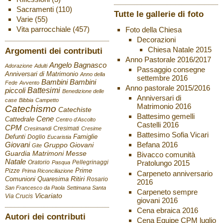
Sacramenti
(110)
Tutte le gallerie di foto
Varie
(55)
Vita parrocchiale
(457)
Foto della Chiesa
Decorazioni
Chiesa Natale 2015
Argomenti dei contributi
Anno Pastorale 2016/2017
Angelo Bagnasco
Adorazione
Adulti
Passaggio consegne
Anniversari di Matrimonio
Anno della
settembre 2016
Bambini
Bambini
Fede
Avvento
Anno pastorale 2015/2016
Battesimi
piccoli
Benedizione delle
Anniversari di
case
Bibbia
Campetto
Matrimonio 2016
Catechismo
Catechiste
Battesimo gemelli
Cene
Cattedrale
Centro d'Ascolto
Castelli 2016
CPM
Cresimati
Cresimandi
Cresime
Battesimo Sofia Vicari
Defunti
Famiglie
Doglio
Eucaristia
Giovani
Befana 2016
Gruppo Giovani
Gite
Guardia
Matrimoni
Messe
Bivacco comunità
Natale
Oratorio
Pellegrinaggi
Pratolungo 2015
Pasqua
Pizze
Prime
Prima Riconciliazione
Carpeneto anniversario
Ritiri
Comunioni
Quaresima
Rosario
2016
San Francesco da Paola
Settimana Santa
Carpeneto sempre
Vicariato
Via Crucis
giovani 2016
Cena ebraica 2016
Autori dei contributi
Cena Equipe CPM luglio