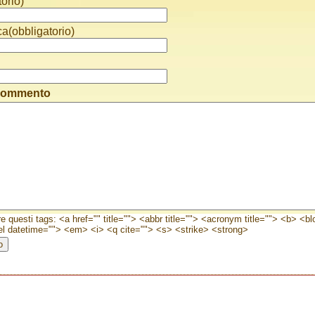
orio)
ca(obbligatorio)
 commento
e questi tags: <a href="" title=""> <abbr title=""> <acronym title=""> <b> <b
l datetime=""> <em> <i> <q cite=""> <s> <strike> <strong>