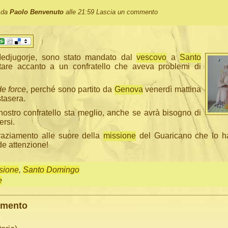
o da
Paolo Benvenuto
alle 21:59
Lascia un commento
Medjugorje, sono stato mandato dal
vescovo
a
Santo
are accanto a un confratello che aveva problemi di
de force
, perché sono partito da
Genova
venerdì mattina
stasera.
nostro confratello sta meglio, anche se avrà bisogno di
ersi.
raziamento alle suore della
missione
del Guaricano che lo h
de attenzione!
sione
,
Santo Domingo
e
mmento