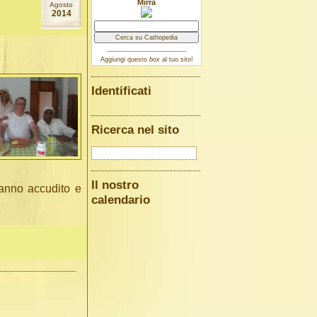
Mirra
Agosto
2014
Aggiungi questo
box
al tuo sito!
Identificati
Ricerca nel sito
Il nostro
anno accudito e
calendario