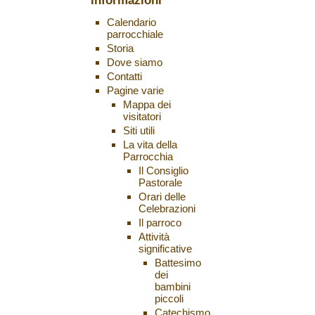
informazioni
Calendario
parrocchiale
Storia
Dove siamo
Contatti
Pagine varie
Mappa dei
visitatori
Siti utili
La vita della
Parrocchia
Il Consiglio
Pastorale
Orari delle
Celebrazioni
Il parroco
Attività
significative
Battesimo
dei
bambini
piccoli
Catechismo