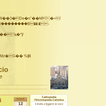
��������B��:�-
cio
e
Cathopedia
i
martedì
l'Enciclopedia Cattolica
12
ti invita a leggere la voce