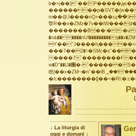
b�>j��)΄��!P�����ԫ��&
��������p�SVT�(w��
m��@J����nQ+���պ��כ��7�Ma�jf��J��ͱ4j���Ѳ�
撆R��x�ZMz�7v��IW���/d��ٞ�Тז�c�ZM~�ji�� ߒ��sQz�����Ԡ��DW��3�De�n
��������B��:�-�u��
�n&������nUf���������q��x�ZM
ϒ��"J����ԧ�����<�;�b"�� ��
���؝�2��7�SMc�s"���ޭ�DQ/�应�ܢ��F_��!� :�s"��
����7`��������F��+
w�D"��IJ�׭�-`������S��9�Dr�ji��EJ߅��gJ�应��
矁[��x�ZM~�n"��IB؃��!'����Тѕ��+��(m��IK�ʭ�/|��ϐܢ��F[��x�ZMz�G�� %嬩
Pa
↓ La liturgia di
Gen
oggi e domani ↓