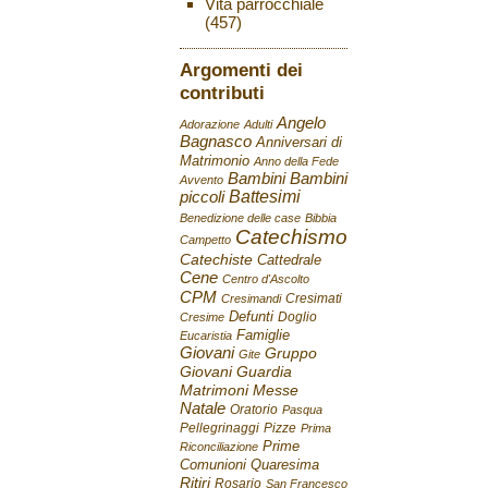
Vita parrocchiale
(457)
Argomenti dei
contributi
Angelo
Adorazione
Adulti
Bagnasco
Anniversari di
Matrimonio
Anno della Fede
Bambini
Bambini
Avvento
Battesimi
piccoli
Benedizione delle case
Bibbia
Catechismo
Campetto
Catechiste
Cattedrale
Cene
Centro d'Ascolto
CPM
Cresimati
Cresimandi
Defunti
Doglio
Cresime
Famiglie
Eucaristia
Giovani
Gruppo
Gite
Giovani
Guardia
Matrimoni
Messe
Natale
Oratorio
Pasqua
Pellegrinaggi
Pizze
Prima
Prime
Riconciliazione
Comunioni
Quaresima
Ritiri
Rosario
San Francesco