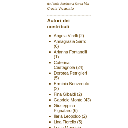
Via
da Paola
Settimana Santa
Vicariato
Crucis
Autori dei
contributi
Angela Virelli
(2)
Annagrazia Sarro
(6)
Arianna Fontanelli
(1)
Caterina
Castagnola
(24)
Dorotea Petriglieri
(5)
Erminia Benvenuto
(2)
Fina Gibaldi
(2)
Gabriele Monte
(43)
Giuseppina
Pignataro
(6)
Ilaria Leopoldo
(2)
Lina Fiorello
(5)
Lucia Mauricio