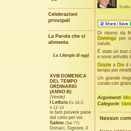
Scritt
Celebrazioni
principali
Di ritorno da 
La Parola che ci
Domingo
per st
alimenta
salute.
È stato un
tour 
La Liturgia di oggi
e sono arrivato 
Grazie
a
Dio
il 
tempo per rimett
XVIII DOMENICA
Un grande ring
DEL TEMPO
curato con gran
ORDINARIO
(ANNO B)
(Verde)
Argomenti
:
Mis
I Lettura
Es 16,2-
Categorie
:
Vari
4.12-15
Io farò piovere pane
dal cielo per voi.
Nessun co
Salmo
(Sal 77)
Donaci, Signore, il