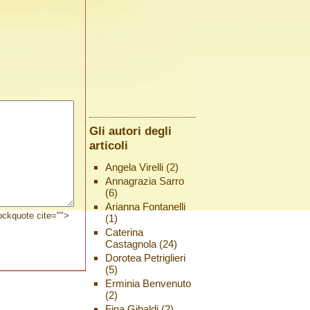
Gli autori degli
articoli
Angela Virelli
(2)
Annagrazia Sarro
(6)
Arianna Fontanelli
lockquote cite="">
(1)
Caterina
Castagnola
(24)
Dorotea Petriglieri
(5)
Erminia Benvenuto
(2)
Fina Gibaldi
(2)