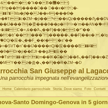
���;�"k��B�޶�}
ę��!j������ ��x�;�-
"��M�+/
IJ���7j�委���9��p�=�'m��AN�ޭ�=/
~�
c�� Ϲ�+,&��Ὰܢ��F[��(�1�*"��
�"j�����ܢ��F[��x� ,�!q�� қ�*]/
�SVT�n"��IJ����nQ/�应����B ��4�
�/c��������[[��<�RI:�:c��MΎ��:z�졾�ܢ��F[��R�ZM~�D
rrocchia San Giuseppe al Lagac
Una parrocchia impegnata nell'evangelizzazion
Home
Calendario parrocchiale
Storia
Dove siamo
Foto
Contatti
ova-Santo Domingo-Genova in 5 giorn