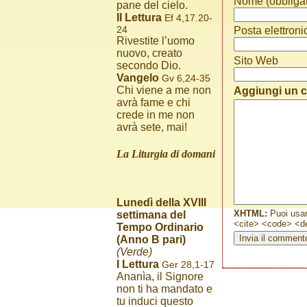
Nome (obbligat
pane del cielo.
II Lettura
Ef 4,17.20-
24
Posta elettroni
Rivestite l’uomo
nuovo, creato
Sito Web
secondo Dio.
Vangelo
Gv 6,24-35
Chi viene a me non
Aggiungi un
avrà fame e chi
crede in me non
avrà sete, mai!
La Liturgia di domani
Lunedì della XVIII
XHTML:
Puoi usar
settimana del
<cite> <code> <de
Tempo Ordinario
(Anno B pari)
(Verde)
I Lettura
Ger 28,1-17
Ananìa, il Signore
non ti ha mandato e
tu induci questo