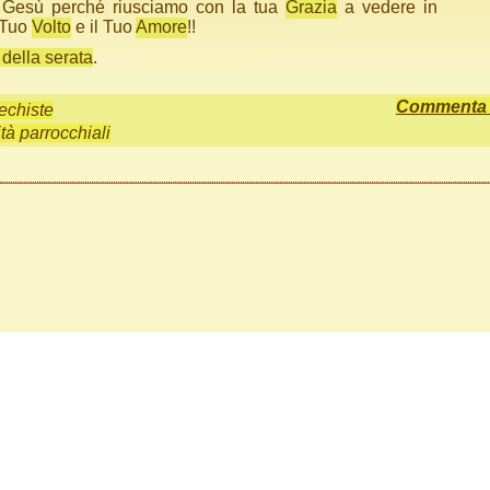
Gesù perché riusciamo con la tua
Grazia
a vedere in
l Tuo
Volto
e il Tuo
Amore
!!
o della serata
.
Commenta q
echiste
ità parrocchiali