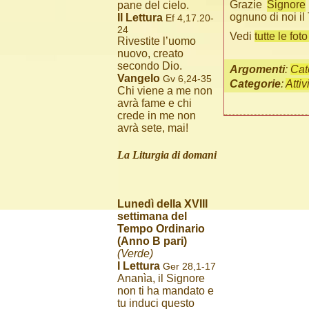
Grazie
Signore
pane del cielo.
ognuno di noi i
II Lettura
Ef 4,17.20-
24
Vedi
tutte le fot
Rivestite l’uomo
nuovo, creato
secondo Dio.
Argomenti
:
Cat
Vangelo
Gv 6,24-35
Categorie
:
Attiv
Chi viene a me non
avrà fame e chi
crede in me non
avrà sete, mai!
La Liturgia di domani
Lunedì della XVIII
settimana del
Tempo Ordinario
(Anno B pari)
(Verde)
I Lettura
Ger 28,1-17
Ananìa, il Signore
non ti ha mandato e
tu induci questo