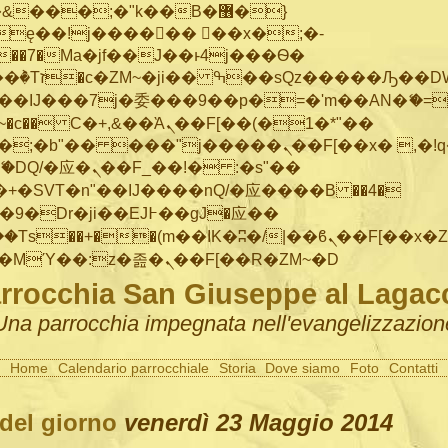
���;�"k��B�޶�}
ę��!j������ ��x�;�-
"��M�+/
IJ���7j�委���9��p�=�'m��AN�ޭ�=/
~�
c�� Ϲ�+,&��Ὰܢ��F[��(�1�*"��
�"j�����ܢ��F[��x� ,�!q�� қ�*]/
�SVT�n"��IJ����nQ/�应����B ��4�
�/c��������[[��<�RI:�:c��MΎ��:z�졾�ܢ��F[��R�ZM~�D
rrocchia San Giuseppe al Lagac
Una parrocchia impegnata nell'evangelizzazion
Home
Calendario parrocchiale
Storia
Dove siamo
Foto
Contatti
 del giorno
venerdì 23 Maggio 2014