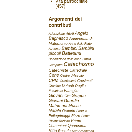
Vita parrocchiale
(457)
Argomenti dei
contributi
Angelo
Adorazione
Adulti
Bagnasco
Anniversari di
Matrimonio
Anno della Fede
Bambini
Bambini
Avvento
Battesimi
piccoli
Benedizione delle case
Bibbia
Catechismo
Campetto
Catechiste
Cattedrale
Cene
Centro d'Ascolto
CPM
Cresimati
Cresimandi
Defunti
Doglio
Cresime
Famiglie
Eucaristia
Giovani
Gruppo
Gite
Giovani
Guardia
Matrimoni
Messe
Natale
Oratorio
Pasqua
Pellegrinaggi
Pizze
Prima
Prime
Riconciliazione
Comunioni
Quaresima
Ritiri
Rosario
San Francesco