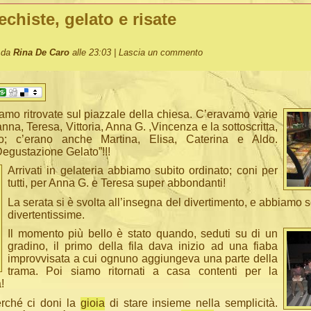
echiste, gelato e risate
o da
Rina De Caro
alle 23:03 |
Lascia un commento
amo ritrovate sul piazzale della chiesa. C’eravamo varie
nna, Teresa, Vittoria, Anna G. ,Vincenza e la sottoscritta,
; c’erano anche Martina, Elisa, Caterina e Aldo.
Degustazione Gelato”!!!
Arrivati in gelateria abbiamo subito ordinato; coni per
tutti, per Anna G. e Teresa super abbondanti!
La serata si è svolta all’insegna del divertimento, e abbiamo sc
divertentissime.
Il momento più bello è stato quando, seduti su di un
gradino, il primo della fila dava inizio ad una fiaba
improvvisata a cui ognuno aggiungeva una parte della
trama. Poi siamo ritornati a casa contenti per la
!
rché ci doni la
gioia
di stare insieme nella semplicità.