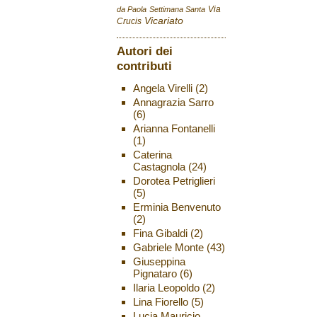
Via
da Paola
Settimana Santa
Vicariato
Crucis
Autori dei
contributi
Angela Virelli
(2)
Annagrazia Sarro
(6)
Arianna Fontanelli
(1)
Caterina
Castagnola
(24)
Dorotea Petriglieri
(5)
Erminia Benvenuto
(2)
Fina Gibaldi
(2)
Gabriele Monte
(43)
Giuseppina
Pignataro
(6)
Ilaria Leopoldo
(2)
Lina Fiorello
(5)
Lucia Mauricio