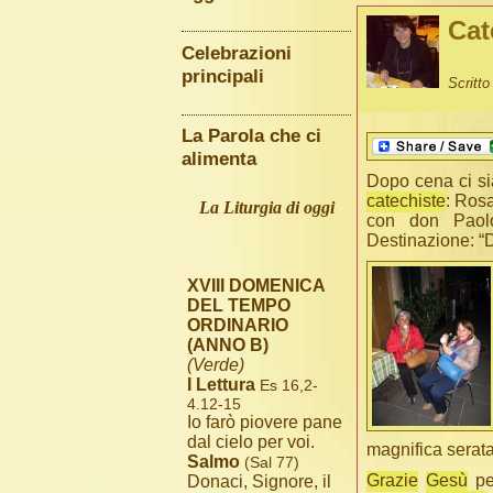
Cat
Celebrazioni
principali
Scritt
La Parola che ci
alimenta
Dopo cena ci si
catechiste
: Rosa
La Liturgia di oggi
con don Paolo
Destinazione: “
XVIII DOMENICA
DEL TEMPO
ORDINARIO
(ANNO B)
(Verde)
I Lettura
Es 16,2-
4.12-15
Io farò piovere pane
dal cielo per voi.
magnifica serata
Salmo
(Sal 77)
Grazie
Gesù
pe
Donaci, Signore, il