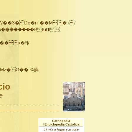
��������B��:�-
cio
e
Cathopedia
l'Enciclopedia Cattolica
ti invita a leggere la voce