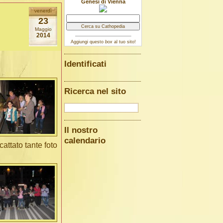
Genesi di Vienna
venerdì
23
Maggio
2014
Aggiungi questo
box
al tuo sito!
Identificati
Ricerca nel sito
Il nostro
calendario
attato tante foto