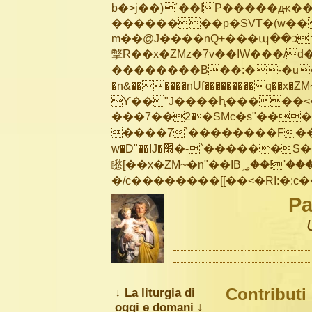
b�>j��)΄��!P�����ԫ��&
��������p�SVT�(w��
m��@J����nQ+���պ��כ��7�Ma�jf��J��ͱ4j���Ѳ�
撆R��x�ZMz�7v��IW���/d��ٞ�Тז�c�ZM~�ji�� ߒ��sQz�����Ԡ��DW��3�De�n
��������B��:�-�u��
�n&������nUf���������q��x�ZM
ϒ��"J����ԧ�����<�;�b"�� ��
���؝�2��7�SMc�s"���ޭ�DQ/�应�ܢ��F_��!� :�s"��
����7`��������F��+
w�D"��IJ�׭�-`������S��9�Dr�ji��EJ߅��gJ�应��
矁[��x�ZM~�n"��IB؃��!'����Тѕ��+��(m��IK�ʭ�/|��ϐܢ��F[��x�ZMz�G�� %嬩
Pa
Contributi
↓ La liturgia di
oggi e domani ↓