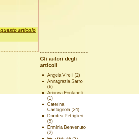
uesto articolo
Gli autori degli
articoli
Angela Virelli
(2)
Annagrazia Sarro
(6)
Arianna Fontanelli
(1)
Caterina
Castagnola
(24)
Dorotea Petriglieri
(5)
Erminia Benvenuto
(2)
Fina Gibaldi
(2)