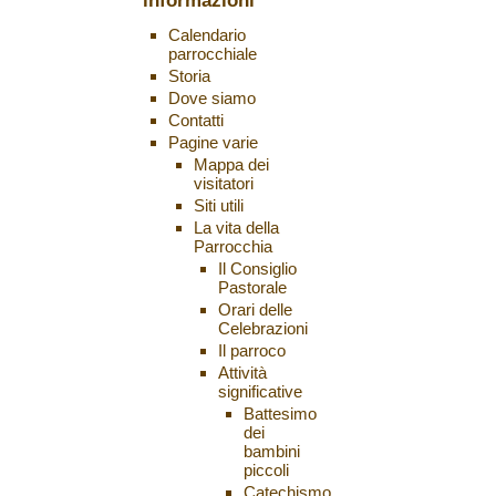
informazioni
Calendario
parrocchiale
Storia
Dove siamo
Contatti
Pagine varie
Mappa dei
visitatori
Siti utili
La vita della
Parrocchia
Il Consiglio
Pastorale
Orari delle
Celebrazioni
Il parroco
Attività
significative
Battesimo
dei
bambini
piccoli
Catechismo