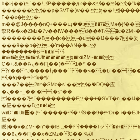
b�>j��)΄��!P�����ԫ��&���;�"k��B
��������p�SVT�(w��ę��!j���
��x�;�-
m��@J����nQ+���պ��כ��7�Ma�jf��J��ͱ4j���Ѳ�
撆R��x�ZMz�7v��IW���/d��ٞ�Тז�c�ZM~�ji�� ߒ��sQz�����Ԡ��DW��3�De�n"��M�+/
��������B��:�-�u��IJ���7j�委
���9��p�=�'m��AN�ޭ�=/
��������B��:�-
�n&������nUf���������q��x�ZM~�
c��
Ϲ�+,&��Ὰܢ��F[��(�1�*"��
ϒ��"J����ԧ�����<�;�b"�� ���"j��
,�!q�� қ�*]/
���؝�2��7�SMc�s"���ޭ�DQ/�应
�ܢ��F_��!� :�s"��
����7`��������F��+�SVT�n"��IJ�
�应����B ��4�
w�D"��IJ�׭�-`������S��9�Dr�ji��EJ߅��gJ�
应��
矁[��x�ZM~�n"��IB؃��!'����Тѕ��+��(m��IK�ʭ�/|
��ϐܢ��F[��x�ZMz�G�� %嬩