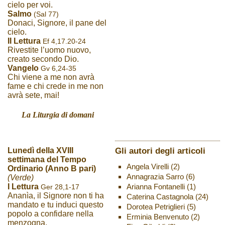
cielo per voi.
Salmo
(Sal 77)
Donaci, Signore, il pane del
cielo.
II Lettura
Ef 4,17.20-24
Rivestite l’uomo nuovo,
creato secondo Dio.
Vangelo
Gv 6,24-35
Chi viene a me non avrà
fame e chi crede in me non
avrà sete, mai!
La Liturgia di domani
Gli autori degli articoli
Lunedì della XVIII
settimana del Tempo
Angela Virelli
(2)
Ordinario (Anno B pari)
Annagrazia Sarro
(6)
(Verde)
Arianna Fontanelli
(1)
I Lettura
Ger 28,1-17
Ananìa, il Signore non ti ha
Caterina Castagnola
(24)
mandato e tu induci questo
Dorotea Petriglieri
(5)
popolo a confidare nella
Erminia Benvenuto
(2)
menzogna.