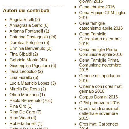
giovani 2016
Cena ebraica 2016
Autori dei contributi
Cena Equipe CPM luglio
2016
Angela Virelli
(2)
Cena famiglie
Annagrazia Sarro
(6)
catechismo aprile 2016
Arianna Fontanelli
(1)
Cena Famiglie
Caterina Castagnola
(24)
Catechismo dicembre
Dorotea Petriglieri
(5)
2015
Erminia Benvenuto
(2)
Cena famiglie Prima
Fina Gibaldi
(2)
Comunione aprile 2016
Gabriele Monte
(43)
Cena Famiglie Prima
Comunione novembre
Giuseppina Pignataro
(6)
2015
Ilaria Leopoldo
(2)
Cenone di capodanno
Lina Fiorello
(5)
2016
Lucia Mauricio Lopez
(3)
Cinema con i cresimati
Mirella De Rosa
(2)
gennaio 2016
Olmo Manzano
(1)
Corpus Domini 2016
Paolo Benvenuto
(761)
CPM primavera 2016
Pina Oro
(1)
Cresimandi cresimati
Rina De Caro
(7)
cattedrale novembre
Rino Vicari
(4)
2015
Roberta Ianelli
(1)
Cresimati Carpeneto
2016