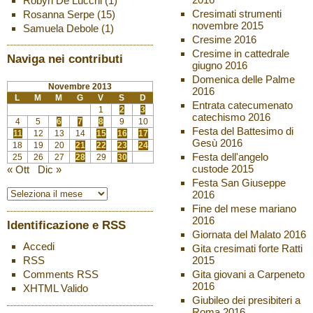
Robyn De Lucchi
(1)
Cresimati strumenti
Rosanna Serpe
(15)
novembre 2015
Samuela Debole
(1)
Cresime 2016
Cresime in cattedrale
Naviga nei contributi
giugno 2016
Domenica delle Palme
Novembre 2013
2016
L
M
M
G
V
S
D
Entrata catecumenato
1
2
3
catechismo 2016
4
5
6
7
8
9
10
Festa del Battesimo di
11
12
13
14
15
16
17
Gesù 2016
18
19
20
21
22
23
24
Festa dell'angelo
25
26
27
28
29
30
custode 2015
« Ott
Dic »
Festa San Giuseppe
2016
Fine del mese mariano
2016
Identificazione e RSS
Giornata del Malato 2016
Accedi
Gita cresimati forte Ratti
2015
RSS
Gita giovani a Carpeneto
Comments
RSS
2016
XHTML
Valido
Giubileo dei presibiteri a
Roma 2016