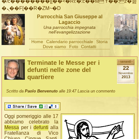
�/c��������[[��<�RI:�:c��MΎ��:z�졾
�ܢ��F[��R�ZM~�D
Parrocchia San Giuseppe al
Lagaccio
Una parrocchia impegnata
nell'evangelizzazione
Home
Calendario parrocchiale
Storia
Dove siamo
Foto
Contatti
Terminate le Messe per i
venerdì
22
defunti nelle zone del
Novembre
quartiere
2013
Scritto da
Paolo Benvenuto
alle 19:47
Lascia un commento
Oggi pomeriggio alle 17
abbiamo celebrato la
Messa
per i
defunti
alla
Fratellanza di Vico
Chiuso Cinque Santi.