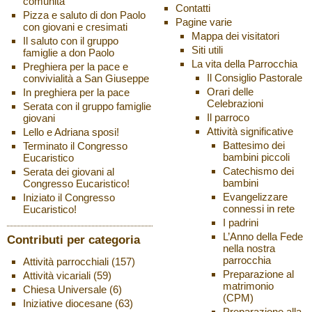
comunità
Contatti
Pizza e saluto di don Paolo
Pagine varie
con giovani e cresimati
Mappa dei visitatori
Il saluto con il gruppo
Siti utili
famiglie a don Paolo
La vita della Parrocchia
Preghiera per la pace e
Il Consiglio Pastorale
convivialità a San Giuseppe
Orari delle
In preghiera per la pace
Celebrazioni
Serata con il gruppo famiglie
Il parroco
giovani
Attività significative
Lello e Adriana sposi!
Battesimo dei
Terminato il Congresso
bambini piccoli
Eucaristico
Catechismo dei
Serata dei giovani al
bambini
Congresso Eucaristico!
Evangelizzare
Iniziato il Congresso
connessi in rete
Eucaristico!
I padrini
L’Anno della Fede
Contributi per categoria
nella nostra
parrocchia
Attività parrocchiali
(157)
Preparazione al
Attività vicariali
(59)
matrimonio
Chiesa Universale
(6)
(CPM)
Iniziative diocesane
(63)
Preparazione alla