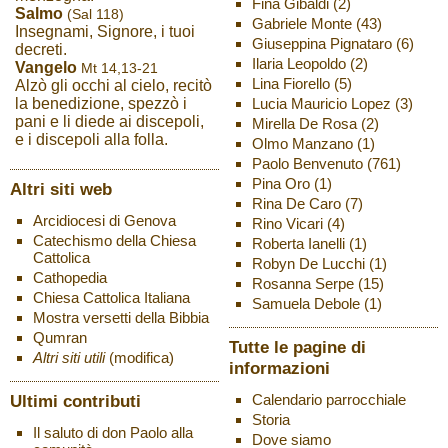
Fina Gibaldi
(2)
Salmo
(Sal 118)
Gabriele Monte
(43)
Insegnami, Signore, i tuoi
Giuseppina Pignataro
(6)
decreti.
Ilaria Leopoldo
(2)
Vangelo
Mt 14,13-21
Lina Fiorello
(5)
Alzò gli occhi al cielo, recitò
Lucia Mauricio Lopez
(3)
la benedizione, spezzò i
pani e li diede ai discepoli,
Mirella De Rosa
(2)
e i discepoli alla folla.
Olmo Manzano
(1)
Paolo Benvenuto
(761)
Pina Oro
(1)
Altri siti web
Rina De Caro
(7)
Arcidiocesi di Genova
Rino Vicari
(4)
Catechismo della Chiesa
Roberta Ianelli
(1)
Cattolica
Robyn De Lucchi
(1)
Cathopedia
Rosanna Serpe
(15)
Chiesa Cattolica Italiana
Samuela Debole
(1)
Mostra versetti della Bibbia
Qumran
Tutte le pagine di
Altri siti utili
(modifica)
informazioni
Ultimi contributi
Calendario parrocchiale
Storia
Il saluto di don Paolo alla
Dove siamo