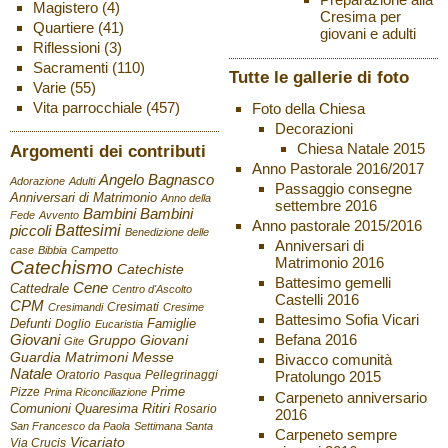
Magistero
(4)
Cresima per
Quartiere
(41)
giovani e adulti
Riflessioni
(3)
Sacramenti
(110)
Tutte le gallerie di foto
Varie
(55)
Vita parrocchiale
(457)
Foto della Chiesa
Decorazioni
Chiesa Natale 2015
Argomenti dei contributi
Anno Pastorale 2016/2017
Angelo Bagnasco
Adorazione
Adulti
Passaggio consegne
Anniversari di Matrimonio
Anno della
settembre 2016
Bambini
Bambini
Fede
Avvento
Anno pastorale 2015/2016
Battesimi
piccoli
Benedizione delle
Anniversari di
case
Bibbia
Campetto
Matrimonio 2016
Catechismo
Catechiste
Battesimo gemelli
Cene
Cattedrale
Centro d'Ascolto
Castelli 2016
CPM
Cresimati
Cresimandi
Cresime
Battesimo Sofia Vicari
Defunti
Famiglie
Doglio
Eucaristia
Giovani
Befana 2016
Gruppo Giovani
Gite
Guardia
Matrimoni
Messe
Bivacco comunità
Natale
Oratorio
Pellegrinaggi
Pratolungo 2015
Pasqua
Pizze
Prime
Prima Riconciliazione
Carpeneto anniversario
Ritiri
Comunioni
Quaresima
Rosario
2016
San Francesco da Paola
Settimana Santa
Carpeneto sempre
Vicariato
Via Crucis