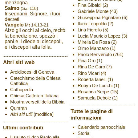
menzogna.
Fina Gibaldi
(2)
Salmo
(Sal 118)
Gabriele Monte
(43)
Insegnami, Signore, i tuoi
Giuseppina Pignataro
(6)
decreti.
Ilaria Leopoldo
(2)
Vangelo
Mt 14,13-21
Lina Fiorello
(5)
Alzò gli occhi al cielo, recitò
Lucia Mauricio Lopez
(3)
la benedizione, spezzò i
pani e li diede ai discepoli,
Mirella De Rosa
(2)
e i discepoli alla folla.
Olmo Manzano
(1)
Paolo Benvenuto
(761)
Pina Oro
(1)
Altri siti web
Rina De Caro
(7)
Arcidiocesi di Genova
Rino Vicari
(4)
Catechismo della Chiesa
Roberta Ianelli
(1)
Cattolica
Robyn De Lucchi
(1)
Cathopedia
Rosanna Serpe
(15)
Chiesa Cattolica Italiana
Samuela Debole
(1)
Mostra versetti della Bibbia
Qumran
Tutte le pagine di
Altri siti utili
(modifica)
informazioni
Ultimi contributi
Calendario parrocchiale
Storia
Il saluto di don Paolo alla