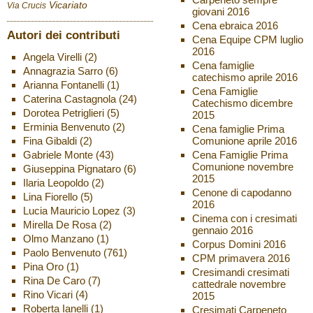
Vicariato
Via Crucis
giovani 2016
Cena ebraica 2016
Autori dei contributi
Cena Equipe CPM luglio
2016
Angela Virelli
(2)
Cena famiglie
Annagrazia Sarro
(6)
catechismo aprile 2016
Arianna Fontanelli
(1)
Cena Famiglie
Caterina Castagnola
(24)
Catechismo dicembre
Dorotea Petriglieri
(5)
2015
Erminia Benvenuto
(2)
Cena famiglie Prima
Fina Gibaldi
(2)
Comunione aprile 2016
Gabriele Monte
(43)
Cena Famiglie Prima
Comunione novembre
Giuseppina Pignataro
(6)
2015
Ilaria Leopoldo
(2)
Cenone di capodanno
Lina Fiorello
(5)
2016
Lucia Mauricio Lopez
(3)
Cinema con i cresimati
Mirella De Rosa
(2)
gennaio 2016
Olmo Manzano
(1)
Corpus Domini 2016
Paolo Benvenuto
(761)
CPM primavera 2016
Pina Oro
(1)
Cresimandi cresimati
Rina De Caro
(7)
cattedrale novembre
Rino Vicari
(4)
2015
Roberta Ianelli
(1)
Cresimati Carpeneto