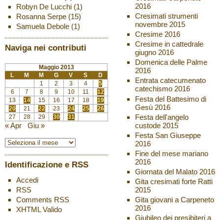
2016
Robyn De Lucchi
(1)
Cresimati strumenti
Rosanna Serpe
(15)
novembre 2015
Samuela Debole
(1)
Cresime 2016
Cresime in cattedrale
Naviga nei contributi
giugno 2016
Domenica delle Palme
Maggio 2013
2016
L
M
M
G
V
S
D
Entrata catecumenato
1
2
3
4
5
catechismo 2016
6
7
8
9
10
11
12
Festa del Battesimo di
13
14
15
16
17
18
19
Gesù 2016
20
21
22
23
24
25
26
Festa dell'angelo
27
28
29
30
31
custode 2015
« Apr
Giu »
Festa San Giuseppe
2016
Fine del mese mariano
2016
Identificazione e RSS
Giornata del Malato 2016
Accedi
Gita cresimati forte Ratti
2015
RSS
Gita giovani a Carpeneto
Comments
RSS
2016
XHTML
Valido
Giubileo dei presibiteri a