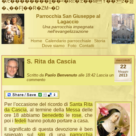
�/c��������[[��<�RI:�:c��MΎ��:z�졾
�ܢ��F[��R�ZM~�D
Parrocchia San Giuseppe al
Lagaccio
Una parrocchia impegnata
nell'evangelizzazione
Home
Calendario parrocchiale
Storia
Dove siamo
Foto
Contatti
S. Rita da Cascia
mercoledì
22
Maggio
Scritto da
Paolo Benvenuto
alle 18:42
Lascia un
2013
commento
Per l’occasione del ricordo di
Santa Rita
da Cascia
, al termine della
Messa
delle
ore 18 abbiamo
benedetto
le
rose
, che
poi i
fedeli
hanno potuto portare a casa.
Il significato di questa devozione è ben
spiegato sul
sito
di una
parrocchia