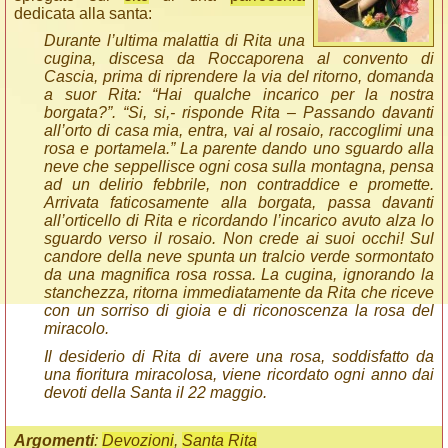
dedicata alla santa:
Durante l’ultima malattia di Rita una
cugina, discesa da Roccaporena al convento di
Cascia, prima di riprendere la via del ritorno, domanda
a suor Rita: “Hai qualche incarico per la nostra
borgata?”. “Si, si,- risponde Rita – Passando davanti
all’orto di casa mia, entra, vai al rosaio, raccoglimi una
rosa e portamela.” La parente dando uno sguardo alla
neve che seppellisce ogni cosa sulla montagna, pensa
ad un delirio febbrile, non contraddice e promette.
Arrivata faticosamente alla borgata, passa davanti
all’orticello di Rita e ricordando l’incarico avuto alza lo
sguardo verso il rosaio. Non crede ai suoi occhi! Sul
candore della neve spunta un tralcio verde sormontato
da una magnifica rosa rossa. La cugina, ignorando la
stanchezza, ritorna immediatamente da Rita che riceve
con un sorriso di gioia e di riconoscenza la rosa del
miracolo.
Il desiderio di Rita di avere una rosa, soddisfatto da
una fioritura miracolosa, viene ricordato ogni anno dai
devoti della Santa il 22 maggio.
Argomenti
:
Devozioni
,
Santa Rita