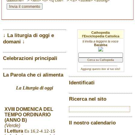
datetime=""> <em> <i> <q cite=""> <s> <strike> <strong>
Cathopedia
↓ La liturgia di oggi e
l'Enciclopedia Cattolica
domani ↓
ti invita a leggere la voce
Barabba
Celebrazioni principali
Aggiungi questo
box
al tuo sito!
La Parola che ci alimenta
Identificati
La Liturgia di oggi
Ricerca nel sito
XVIII DOMENICA DEL
TEMPO ORDINARIO
(ANNO B)
Il nostro calendario
(Verde)
I Lettura
Es 16,2-4.12-15