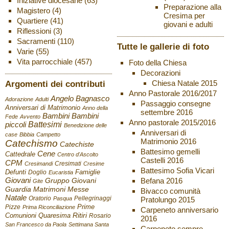
Iniziative diocesane
(63)
Preparazione alla
Magistero
(4)
Cresima per
Quartiere
(41)
giovani e adulti
Riflessioni
(3)
Sacramenti
(110)
Tutte le gallerie di foto
Varie
(55)
Vita parrocchiale
(457)
Foto della Chiesa
Decorazioni
Chiesa Natale 2015
Argomenti dei contributi
Anno Pastorale 2016/2017
Angelo Bagnasco
Adorazione
Adulti
Passaggio consegne
Anniversari di Matrimonio
Anno della
settembre 2016
Bambini
Bambini
Fede
Avvento
Anno pastorale 2015/2016
Battesimi
piccoli
Benedizione delle
Anniversari di
case
Bibbia
Campetto
Matrimonio 2016
Catechismo
Catechiste
Battesimo gemelli
Cene
Cattedrale
Centro d'Ascolto
Castelli 2016
CPM
Cresimati
Cresimandi
Cresime
Battesimo Sofia Vicari
Defunti
Famiglie
Doglio
Eucaristia
Giovani
Befana 2016
Gruppo Giovani
Gite
Guardia
Matrimoni
Messe
Bivacco comunità
Natale
Oratorio
Pellegrinaggi
Pratolungo 2015
Pasqua
Pizze
Prime
Prima Riconciliazione
Carpeneto anniversario
Ritiri
Comunioni
Quaresima
Rosario
2016
San Francesco da Paola
Settimana Santa
Carpeneto sempre