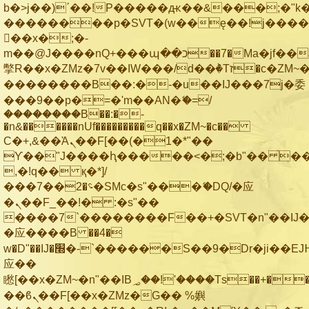
b�>j��)΄��!P�����ԫ��&���;�"k��B
��������p�SVT�(w��ę��!j���
��x�;�-
m��@J����nQ+���պ��כ��7�Ma�jf��J��ͱ4j���Ѳ�
撆R��x�ZMz�7v��IW���/d��ٞ�Тז�c�ZM~�ji�� ߒ��sQz�����Ԡ��DW��3�De�n"��M�+/
��������B��:�-�u��IJ���7j�委
���9��p�=�'m��AN�ޭ�=/
��������B��:�-
�n&������nUf���������q��x�ZM~�
c��
Ϲ�+,&��Ὰܢ��F[��(�1�*"��
ϒ��"J����ԧ�����<�;�b"�� ���"j��
,�!q�� қ�*]/
���؝�2��7�SMc�s"���ޭ�DQ/�应
�ܢ��F_��!� :�s"��
����7`��������F��+�SVT�n"��IJ�
�应����B ��4�
w�D"��IJ�׭�-`������S��9�Dr�ji��EJ߅��gJ�
应��
矁[��x�ZM~�n"��IB؃��!'����Тѕ��+��(m��IK�ʭ�/|
��ϐܢ��F[��x�ZMz�G�� %嬩