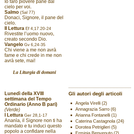
Io farò piovere pane dal
cielo per voi.
Salmo
(Sal 77)
Donaci, Signore, il pane del
cielo.
II Lettura
Ef 4,17.20-24
Rivestite l’uomo nuovo,
creato secondo Dio.
Vangelo
Gv 6,24-35
Chi viene a me non avrà
fame e chi crede in me non
avrà sete, mai!
La Liturgia di domani
Gli autori degli articoli
Lunedì della XVIII
settimana del Tempo
Angela Virelli
(2)
Ordinario (Anno B pari)
Annagrazia Sarro
(6)
(Verde)
Arianna Fontanelli
(1)
I Lettura
Ger 28,1-17
Ananìa, il Signore non ti ha
Caterina Castagnola
(24)
mandato e tu induci questo
Dorotea Petriglieri
(5)
popolo a confidare nella
Erminia Benvenuto
(2)