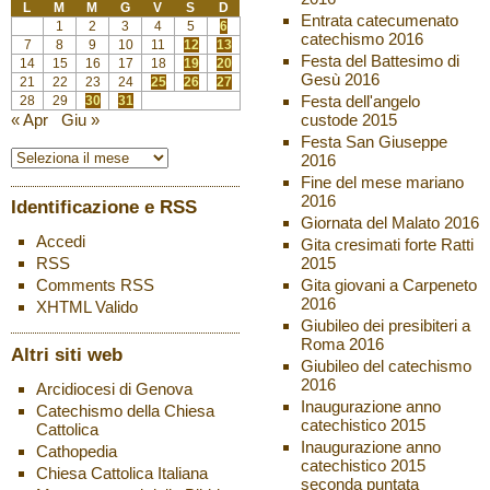
L
M
M
G
V
S
D
Entrata catecumenato
1
2
3
4
5
6
catechismo 2016
7
8
9
10
11
12
13
Festa del Battesimo di
14
15
16
17
18
19
20
Gesù 2016
21
22
23
24
25
26
27
Festa dell'angelo
28
29
30
31
custode 2015
« Apr
Giu »
Festa San Giuseppe
2016
Fine del mese mariano
2016
Identificazione e RSS
Giornata del Malato 2016
Accedi
Gita cresimati forte Ratti
2015
RSS
Gita giovani a Carpeneto
Comments
RSS
2016
XHTML
Valido
Giubileo dei presibiteri a
Roma 2016
Altri siti web
Giubileo del catechismo
2016
Arcidiocesi di Genova
Inaugurazione anno
Catechismo della Chiesa
catechistico 2015
Cattolica
Inaugurazione anno
Cathopedia
catechistico 2015
Chiesa Cattolica Italiana
seconda puntata