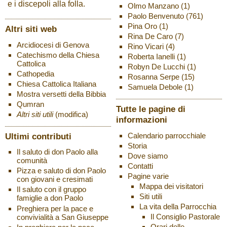
e i discepoli alla folla.
Olmo Manzano
(1)
Paolo Benvenuto
(761)
Pina Oro
(1)
Altri siti web
Rina De Caro
(7)
Arcidiocesi di Genova
Rino Vicari
(4)
Catechismo della Chiesa
Roberta Ianelli
(1)
Cattolica
Robyn De Lucchi
(1)
Cathopedia
Rosanna Serpe
(15)
Chiesa Cattolica Italiana
Samuela Debole
(1)
Mostra versetti della Bibbia
Qumran
Tutte le pagine di
Altri siti utili
(modifica)
informazioni
Ultimi contributi
Calendario parrocchiale
Storia
Il saluto di don Paolo alla
Dove siamo
comunità
Contatti
Pizza e saluto di don Paolo
Pagine varie
con giovani e cresimati
Mappa dei visitatori
Il saluto con il gruppo
Siti utili
famiglie a don Paolo
La vita della Parrocchia
Preghiera per la pace e
Il Consiglio Pastorale
convivialità a San Giuseppe
Orari delle