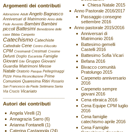
Chiesa Natale 2015
Argomenti dei contributi
Anno Pastorale 2016/2017
Angelo Bagnasco
Adorazione
Adulti
Passaggio consegne
Anniversari di Matrimonio
Anno della
settembre 2016
Bambini
Bambini
Fede
Avvento
Anno pastorale 2015/2016
Battesimi
piccoli
Benedizione delle
Anniversari di
case
Bibbia
Campetto
Matrimonio 2016
Catechismo
Catechiste
Battesimo gemelli
Cene
Cattedrale
Centro d'Ascolto
Castelli 2016
CPM
Cresimati
Cresimandi
Cresime
Battesimo Sofia Vicari
Defunti
Famiglie
Doglio
Eucaristia
Giovani
Befana 2016
Gruppo Giovani
Gite
Guardia
Matrimoni
Messe
Bivacco comunità
Natale
Oratorio
Pellegrinaggi
Pratolungo 2015
Pasqua
Pizze
Prime
Prima Riconciliazione
Carpeneto anniversario
Ritiri
Comunioni
Quaresima
Rosario
2016
San Francesco da Paola
Settimana Santa
Carpeneto sempre
Vicariato
Via Crucis
giovani 2016
Cena ebraica 2016
Autori dei contributi
Cena Equipe CPM luglio
2016
Angela Virelli
(2)
Cena famiglie
Annagrazia Sarro
(6)
catechismo aprile 2016
Arianna Fontanelli
(1)
Cena Famiglie
Caterina Castagnola
(24)