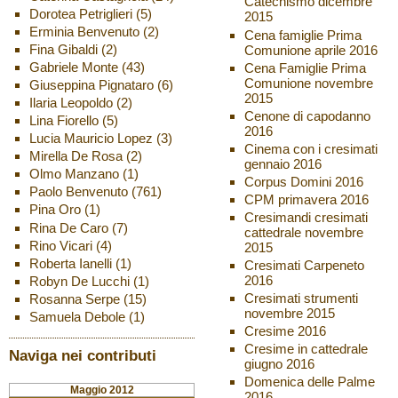
Catechismo dicembre
Dorotea Petriglieri
(5)
2015
Erminia Benvenuto
(2)
Cena famiglie Prima
Fina Gibaldi
(2)
Comunione aprile 2016
Gabriele Monte
(43)
Cena Famiglie Prima
Comunione novembre
Giuseppina Pignataro
(6)
2015
Ilaria Leopoldo
(2)
Cenone di capodanno
Lina Fiorello
(5)
2016
Lucia Mauricio Lopez
(3)
Cinema con i cresimati
Mirella De Rosa
(2)
gennaio 2016
Olmo Manzano
(1)
Corpus Domini 2016
Paolo Benvenuto
(761)
CPM primavera 2016
Pina Oro
(1)
Cresimandi cresimati
Rina De Caro
(7)
cattedrale novembre
Rino Vicari
(4)
2015
Roberta Ianelli
(1)
Cresimati Carpeneto
2016
Robyn De Lucchi
(1)
Cresimati strumenti
Rosanna Serpe
(15)
novembre 2015
Samuela Debole
(1)
Cresime 2016
Cresime in cattedrale
Naviga nei contributi
giugno 2016
Domenica delle Palme
Maggio 2012
2016