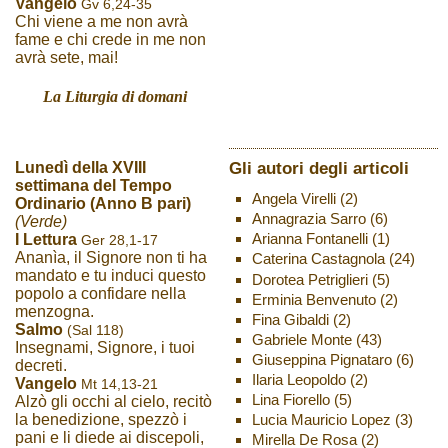
Vangelo
Gv 6,24-35
Chi viene a me non avrà
fame e chi crede in me non
avrà sete, mai!
La Liturgia di domani
Gli autori degli articoli
Lunedì della XVIII
settimana del Tempo
Angela Virelli
(2)
Ordinario (Anno B pari)
Annagrazia Sarro
(6)
(Verde)
Arianna Fontanelli
(1)
I Lettura
Ger 28,1-17
Ananìa, il Signore non ti ha
Caterina Castagnola
(24)
mandato e tu induci questo
Dorotea Petriglieri
(5)
popolo a confidare nella
Erminia Benvenuto
(2)
menzogna.
Fina Gibaldi
(2)
Salmo
(Sal 118)
Gabriele Monte
(43)
Insegnami, Signore, i tuoi
Giuseppina Pignataro
(6)
decreti.
Ilaria Leopoldo
(2)
Vangelo
Mt 14,13-21
Lina Fiorello
(5)
Alzò gli occhi al cielo, recitò
Lucia Mauricio Lopez
(3)
la benedizione, spezzò i
pani e li diede ai discepoli,
Mirella De Rosa
(2)