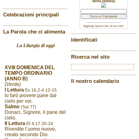
Verità (Bibbia)
Celebrazioni principali
Aggiungi questo
box
al tuo sito!
La Parola che ci alimenta
Identificati
La Liturgia di oggi
Ricerca nel sito
XVIII DOMENICA DEL
TEMPO ORDINARIO
(ANNO B)
Il nostro calendario
(Verde)
I Lettura
Es 16,2-4.12-15
Io farò piovere pane dal
cielo per voi.
Salmo
(Sal 77)
Donaci, Signore, il pane del
cielo.
II Lettura
Ef 4,17.20-24
Rivestite l’uomo nuovo,
creato secondo Dio.