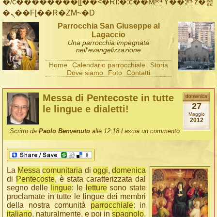
�/c��������[[��<�RI:�:c��MΎ��:z�졾
�ܢ��F[��R�ZM~�D
Parrocchia San Giuseppe al
Lagaccio
Una parrocchia impegnata
nell'evangelizzazione
Home
Calendario parrocchiale
Storia
Dove siamo
Foto
Contatti
Messa di Pentecoste in tutte
domenica
27
le lingue e dialetti!
Maggio
2012
Scritto da
Paolo Benvenuto
alle 12:18
Lascia un commento
La
Messa
comunitaria
di
oggi
,
domenica
di
Pentecoste
, è stata caratterizzata dal
segno delle
lingue
: le
letture
sono state
proclamate in tutte le lingue dei membri
della nostra comunità
parrocchiale
: in
italiano
, naturalmente, e poi in
spagnolo
,