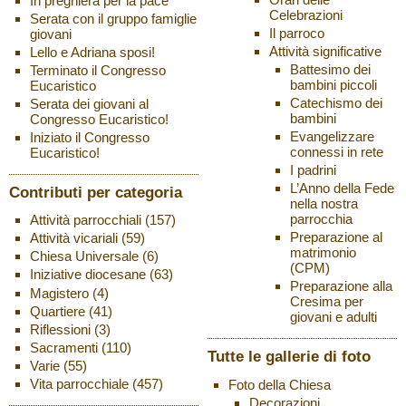
In preghiera per la pace
Celebrazioni
Serata con il gruppo famiglie
Il parroco
giovani
Attività significative
Lello e Adriana sposi!
Battesimo dei
Terminato il Congresso
bambini piccoli
Eucaristico
Catechismo dei
Serata dei giovani al
bambini
Congresso Eucaristico!
Evangelizzare
Iniziato il Congresso
connessi in rete
Eucaristico!
I padrini
L’Anno della Fede
Contributi per categoria
nella nostra
parrocchia
Attività parrocchiali
(157)
Preparazione al
Attività vicariali
(59)
matrimonio
Chiesa Universale
(6)
(CPM)
Iniziative diocesane
(63)
Preparazione alla
Magistero
(4)
Cresima per
Quartiere
(41)
giovani e adulti
Riflessioni
(3)
Sacramenti
(110)
Tutte le gallerie di foto
Varie
(55)
Vita parrocchiale
(457)
Foto della Chiesa
Decorazioni