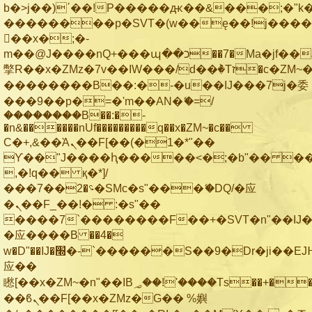
b�>j��)΄��!P�����ԫ��&���;�"k��B
��������p�SVT�(w��ę��!j���
��x�;�-
m��@J����nQ+���պ��כ��7�Ma�jf��J��ͱ4j���Ѳ�
撆R��x�ZMz�7v��IW���/d��ٞ�Тז�c�ZM~�ji�� ߒ��sQz�����Ԡ��DW��3�De�n"��M�+/
��������B��:�-�u��IJ���7j�委
���9��p�=�'m��AN�ޭ�=/
��������B��:�-
�n&������nUf���������q��x�ZM~�
c��
Ϲ�+,&��Ὰܢ��F[��(�1�*"��
ϒ��"J����ԧ�����<�;�b"�� ���"j��
,�!q�� қ�*]/
���؝�2��7�SMc�s"���ޭ�DQ/�应
�ܢ��F_��!� :�s"��
����7`��������F��+�SVT�n"��IJ�
�应����B ��4�
w�D"��IJ�׭�-`������S��9�Dr�ji��EJ߅��gJ�
应��
矁[��x�ZM~�n"��IB؃��!'����Тѕ��+��(m��IK�ʭ�/|
��ϐܢ��F[��x�ZMz�G�� %嬩