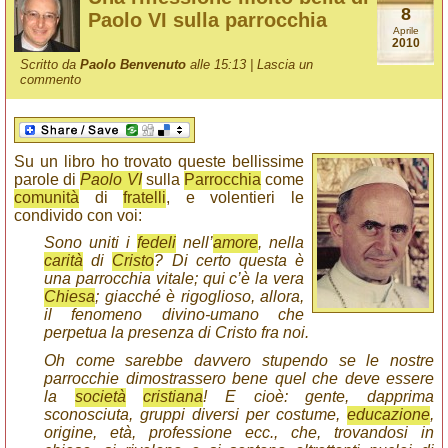
8
Paolo VI sulla parrocchia
Aprile
2010
Scritto da
Paolo Benvenuto
alle 15:13 |
Lascia un
commento
Su un libro ho trovato queste bellissime
parole di
Paolo VI
sulla
Parrocchia
come
comunità
di
fratelli
, e volentieri le
condivido con voi:
Sono uniti i
fedeli
nell’
amore
, nella
carità
di
Cristo
? Di certo questa è
una parrocchia vitale; qui c’è la vera
Chiesa
; giacché è rigoglioso, allora,
il fenomeno divino-umano che
perpetua la presenza di Cristo fra noi.
Oh come sarebbe davvero stupendo se le nostre
parrocchie dimostrassero bene quel che deve essere
la
società
cristiana
! E cioè: gente, dapprima
sconosciuta, gruppi diversi per costume,
educazione
,
origine, età, professione ecc., che, trovandosi in