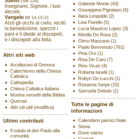
Salmo
(Sal 118)
Gabriele Monte
(43)
Insegnami, Signore, i tuoi
Giuseppina Pignataro
(6)
decreti.
Ilaria Leopoldo
(2)
Vangelo
Mt 14,13-21
Lina Fiorello
(5)
Alzò gli occhi al cielo, recitò
Lucia Mauricio Lopez
(3)
la benedizione, spezzò i
pani e li diede ai discepoli,
Mirella De Rosa
(2)
e i discepoli alla folla.
Olmo Manzano
(1)
Paolo Benvenuto
(761)
Pina Oro
(1)
Altri siti web
Rina De Caro
(7)
Arcidiocesi di Genova
Rino Vicari
(4)
Catechismo della Chiesa
Roberta Ianelli
(1)
Cattolica
Robyn De Lucchi
(1)
Cathopedia
Rosanna Serpe
(15)
Chiesa Cattolica Italiana
Samuela Debole
(1)
Mostra versetti della Bibbia
Qumran
Tutte le pagine di
Altri siti utili
(modifica)
informazioni
Ultimi contributi
Calendario parrocchiale
Storia
Il saluto di don Paolo alla
Dove siamo
comunità
Contatti