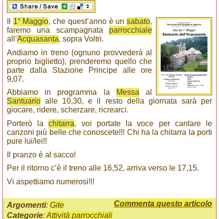
Il
1° Maggio
, che quest’anno è un
sabato
,
faremo una scampagnata
parrocchiale
all’
Acquasanta
, sopra Voltri.
Andiamo in treno (ognuno provvederà al
proprio biglietto), prenderemo quello che
parte dalla Stazione Principe alle ore
9,07.
Abbiamo in programma la
Messa
al
Santuario
alle 10,30, e il resto della giornata sarà per
giocare, ridere, scherzare, ricrearci.
Porterò la
chitarra
, voi portate la voce per cantare le
canzoni più belle che conoscete!!! Chi ha la chitarra la porti
pure lui/lei!!
Il pranzo è al sacco!
Per il ritorno c’è il treno alle 16,52, arriva verso le 17,15.
Vi aspettiamo numerosi!!!
Commenta questo articolo
Argomenti
:
Gite
Categorie
:
Attività parrocchiali