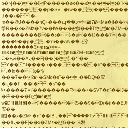
b�>j��)΄��!P�����ԫ��&���;�"k��B
��������p�SVT�(w��ę��!j���
��x�;�-
m��@J����nQ+���պ��כ��7�Ma�jf��J��ͱ4j���Ѳ�
撆R��x�ZMz�7v��IW���/d��ٞ�Тז�c�ZM~�ji�� ߒ��sQz�����Ԡ��DW��3�De�n"��M�+/
��������B��:�-�u��IJ���7j�委
���9��p�=�'m��AN�ޭ�=/
��������B��:�-
�n&������nUf���������q��x�ZM~�
c��
Ϲ�+,&��Ὰܢ��F[��(�1�*"��
ϒ��"J����ԧ�����<�;�b"�� ���"j��
,�!q�� қ�*]/
���؝�2��7�SMc�s"���ޭ�DQ/�应
�ܢ��F_��!� :�s"��
����7`��������F��+�SVT�n"��IJ�
�应����B ��4�
w�D"��IJ�׭�-`������S��9�Dr�ji��EJ߅��gJ�
应��
矁[��x�ZM~�n"��IB؃��!'����Тѕ��+��(m��IK�ʭ�/|
��ϐܢ��F[��x�ZMz�G�� %嬩