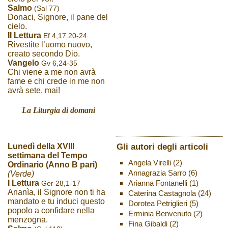
Salmo
(Sal 77)
Donaci, Signore, il pane del
cielo.
II Lettura
Ef 4,17.20-24
Rivestite l’uomo nuovo,
creato secondo Dio.
Vangelo
Gv 6,24-35
Chi viene a me non avrà
fame e chi crede in me non
avrà sete, mai!
La Liturgia di domani
Gli autori degli articoli
Lunedì della XVIII
settimana del Tempo
Angela Virelli
(2)
Ordinario (Anno B pari)
Annagrazia Sarro
(6)
(Verde)
Arianna Fontanelli
(1)
I Lettura
Ger 28,1-17
Ananìa, il Signore non ti ha
Caterina Castagnola
(24)
mandato e tu induci questo
Dorotea Petriglieri
(5)
popolo a confidare nella
Erminia Benvenuto
(2)
menzogna.
Fina Gibaldi
(2)