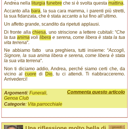
Andrea nella
liturgia
funebre
che si è svolta questa
mattina
.
Accanto alla
bara
, la sua cara mamma, i parenti più stretti,
la sua fidanzata, che è stata accanto a lui fino all’ultimo.
Un affetto grande, scandito da ripetuti applausi.
Di fronte alla
chiesa
, uno striscione a lettere cubitali: “
Che
la tua
anima
voli
libera
e serena, come libera è stata la tua
vita terrena
“.
Ne abbiamo fatto una preghiera, tutti insieme: “
Accogli,
Signore, la sua anima libera e serena, come libera è stata
la sua vita terrena
“.
Non ti diciamo addio, Andrea, perché siamo certi che, da
vicino al
cuore
di
Dio
, tu ci attendi. Ti riabbracceremo.
Arrivederci!
Commenta questo articolo
Argomenti
:
Funerali
,
Genoa Club
Categorie
:
Vita parrocchiale
Una riflessione molto bella di
giovedì