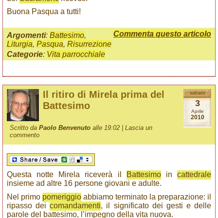
Buona Pasqua a tutti!
Commenta questo articolo
Argomenti
:
Battesimo
,
Liturgia
,
Pasqua
,
Risurrezione
Categorie
:
Vita parrocchiale
Il ritiro di Mirela prima del
sabato
3
Battesimo
Aprile
2010
Scritto da
Paolo Benvenuto
alle 19:02 |
Lascia un
commento
Questa notte Mirela riceverà il
Battesimo
in
cattedrale
insieme ad altre 16 persone giovani e adulte.
Nel primo
pomeriggio
abbiamo terminato la preparazione: il
ripasso dei
comandamenti
, il significato dei gesti e delle
parole del battesimo, l’impegno della vita nuova.