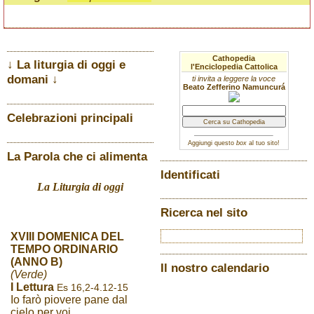
Cathopedia
↓ La liturgia di oggi e
l'Enciclopedia Cattolica
domani ↓
ti invita a leggere la voce
Beato Zefferino Namuncurá
Celebrazioni principali
Aggiungi questo
box
al tuo sito!
La Parola che ci alimenta
Identificati
La Liturgia di oggi
Ricerca nel sito
XVIII DOMENICA DEL
TEMPO ORDINARIO
(ANNO B)
Il nostro calendario
(Verde)
I Lettura
Es 16,2-4.12-15
Io farò piovere pane dal
cielo per voi.