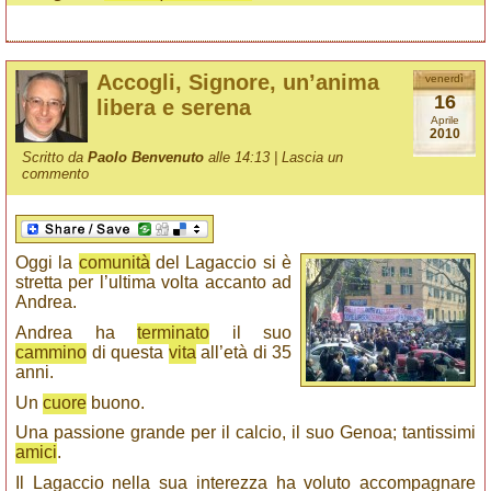
Accogli, Signore, un’anima
venerdì
16
libera e serena
Aprile
2010
Scritto da
Paolo Benvenuto
alle 14:13 |
Lascia un
commento
Oggi la
comunità
del Lagaccio si è
stretta per l’ultima volta accanto ad
Andrea.
Andrea ha
terminato
il suo
cammino
di questa
vita
all’età di 35
anni.
Un
cuore
buono.
Una passione grande per il calcio, il suo Genoa; tantissimi
amici
.
Il Lagaccio nella sua interezza ha voluto accompagnare