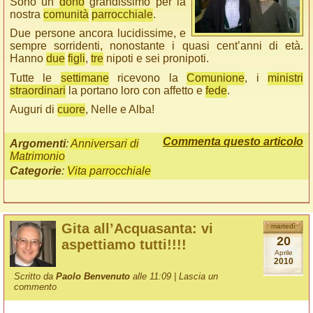
Sono un
dono
grandissimo per la
nostra
comunità
parrocchiale
.
Due persone ancora lucidissime, e
sempre sorridenti, nonostante i quasi cent’anni di età.
Hanno
due
figli
,
tre
nipoti e sei pronipoti.
Tutte le
settimane
ricevono la
Comunione
, i
ministri
straordinari
la portano loro con affetto e
fede
.
Auguri di
cuore
, Nelle e Alba!
Commenta questo articolo
Argomenti
:
Anniversari di
Matrimonio
Categorie
:
Vita parrocchiale
Gita all’Acquasanta: vi
martedì
20
aspettiamo tutti!!!!
Aprile
2010
Scritto da
Paolo Benvenuto
alle 11:09 |
Lascia un
commento