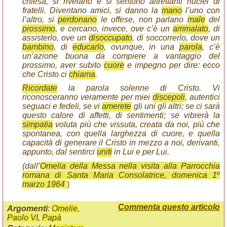
chiesa, si rivelano e si sentono altrettanti nuclei di
fratelli. Diventano amici, si danno la
mano
l’uno con
l’altro, si
perdonano
le offese, non parlano
male
del
prossimo
, e cercano, invece, ove c’è un
ammalato
, di
assisterlo, ove un
disoccupato
, di soccorrerlo, dove un
bambino
, di
educarlo
, ovunque, in una
parola
, c’è
un’azione buona da compiere a vantaggio del
prossimo, aver subito
cuore
e impegno per dire: ecco
che Cristo ci
chiama
.
Ricordate
la parola solenne di Cristo. Vi
riconosceranno veramente per miei
discepoli
, autentici
seguaci e fedeli, se vi
amerete
gli uni gli altri; se ci sarà
questo calore di affetti, di sentimenti; se vibrerà la
simpatia
voluta più che vissuta, creata da noi, più che
spontanea, con quella larghezza di cuore, e quella
capacità di generare il Cristo in mezzo a noi, derivanti,
appunto, dal sentirci
uniti
in Lui e per Lui.
(dall’
Omelia della Messa nella visita alla Parrocchia
romana di Santa Maria Consolatrice, domenica 1
º
marzo 1964
)
Commenta questo articolo
Argomenti
:
Omelie
,
Paolo VI
,
Papà