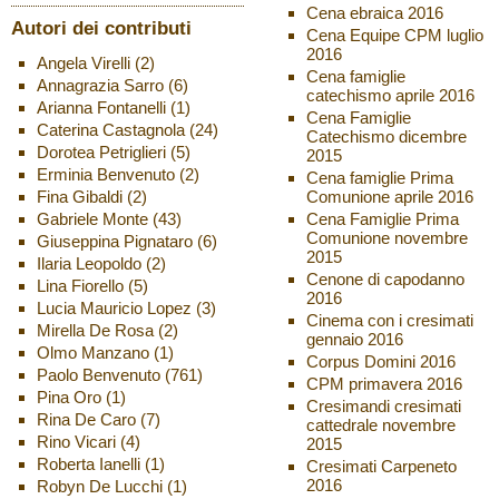
Cena ebraica 2016
Autori dei contributi
Cena Equipe CPM luglio
2016
Angela Virelli
(2)
Cena famiglie
Annagrazia Sarro
(6)
catechismo aprile 2016
Arianna Fontanelli
(1)
Cena Famiglie
Caterina Castagnola
(24)
Catechismo dicembre
Dorotea Petriglieri
(5)
2015
Erminia Benvenuto
(2)
Cena famiglie Prima
Fina Gibaldi
(2)
Comunione aprile 2016
Gabriele Monte
(43)
Cena Famiglie Prima
Comunione novembre
Giuseppina Pignataro
(6)
2015
Ilaria Leopoldo
(2)
Cenone di capodanno
Lina Fiorello
(5)
2016
Lucia Mauricio Lopez
(3)
Cinema con i cresimati
Mirella De Rosa
(2)
gennaio 2016
Olmo Manzano
(1)
Corpus Domini 2016
Paolo Benvenuto
(761)
CPM primavera 2016
Pina Oro
(1)
Cresimandi cresimati
Rina De Caro
(7)
cattedrale novembre
Rino Vicari
(4)
2015
Roberta Ianelli
(1)
Cresimati Carpeneto
2016
Robyn De Lucchi
(1)