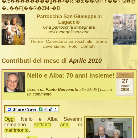
�/c��������[[��<�RI:�:c��MΎ��:z�졾
�ܢ��F[��R�ZM~�D
Parrocchia San Giuseppe al
Lagaccio
Una parrocchia impegnata
nell'evangelizzazione
Home
Calendario parrocchiale
Storia
Dove siamo
Foto
Contatti
Contributi del mese di
Aprile 2010
Nello e Alba: 70 anni insieme!
martedì
27
Aprile
Scritto da
Paolo Benvenuto
alle 21:06 |
Lascia
2010
un commento
Oggi
Nello e Alba Severini
compiono
settanta
anni
di
matrimonio
.