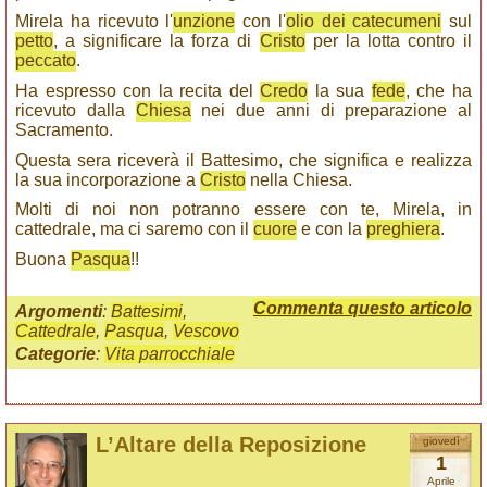
Mirela ha ricevuto l'
unzione
con l'
olio dei catecumeni
sul
petto
, a significare la forza di
Cristo
per la lotta contro il
peccato
.
Ha espresso con la recita del
Credo
la sua
fede
, che ha
ricevuto dalla
Chiesa
nei due anni di preparazione al
Sacramento.
Questa sera riceverà il Battesimo, che significa e realizza
la sua incorporazione a
Cristo
nella Chiesa.
Molti di noi non potranno essere con te, Mirela, in
cattedrale, ma ci saremo con il
cuore
e con la
preghiera
.
Buona
Pasqua
!!
Commenta questo articolo
Argomenti
:
Battesimi
,
Cattedrale
,
Pasqua
,
Vescovo
Categorie
:
Vita parrocchiale
L’Altare della Reposizione
giovedì
1
Aprile