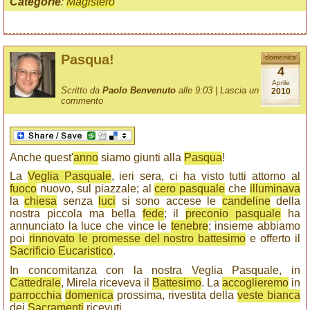
Categorie
:
Magistero
Pasqua!
domenica
4
Aprile
Scritto da
Paolo Benvenuto
alle 9:03 |
Lascia un
2010
commento
Anche quest'
anno
siamo giunti alla
Pasqua
!
La
Veglia Pasquale
, ieri sera, ci ha visto tutti attorno al
fuoco
nuovo, sul piazzale; al
cero pasquale
che
illuminava
la
chiesa
senza
luci
si sono accese le
candeline
della
nostra piccola ma bella
fede
; il
preconio pasquale
ha
annunciato la luce che vince le
tenebre
; insieme abbiamo
poi
rinnovato le promesse del nostro battesimo
e offerto il
Sacrificio Eucaristico
.
In concomitanza con la nostra Veglia Pasquale, in
Cattedrale
, Mirela riceveva il
Battesimo
. La
accoglieremo
in
parrocchia
domenica
prossima, rivestita della
veste bianca
dei
Sacramenti
ricevuti.