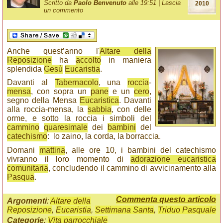
Scritto da
Paolo Benvenuto
alle 19:51 |
Lascia
2010
un commento
Anche quest’anno l'
Altare della
Reposizione
ha
accolto
in maniera
splendida
Gesù
Eucaristia
.
Davanti al
Tabernacolo
, una
roccia
-
mensa
, con sopra un
pane
e un
cero
,
segno della Mensa
Eucaristica
. Davanti
alla roccia-mensa, la
sabbia
, con delle
orme, e sotto la roccia i simboli del
cammino
quaresimale
dei
bambini
del
catechismo
: lo zaino, la corda, la borraccia.
Domani
mattina
, alle ore 10, i bambini del catechismo
vivranno il loro momento di
adorazione eucaristica
comunitaria
, concludendo il cammino di avvicinamento alla
Pasqua
.
Commenta questo articolo
Argomenti
:
Altare della
Reposizione
,
Eucaristia
,
Settimana Santa
,
Triduo Pasquale
Categorie
:
Vita parrocchiale