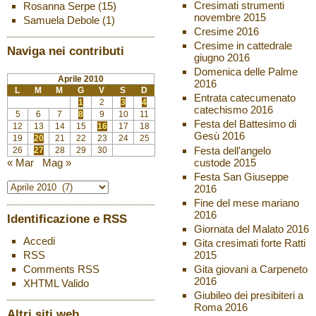
Cresimati strumenti
Rosanna Serpe
(15)
novembre 2015
Samuela Debole
(1)
Cresime 2016
Cresime in cattedrale
Naviga nei contributi
giugno 2016
Domenica delle Palme
Aprile 2010
2016
L
M
M
G
V
S
D
Entrata catecumenato
1
2
3
4
catechismo 2016
5
6
7
8
9
10
11
Festa del Battesimo di
12
13
14
15
16
17
18
Gesù 2016
19
20
21
22
23
24
25
Festa dell'angelo
26
27
28
29
30
custode 2015
« Mar
Mag »
Festa San Giuseppe
2016
Fine del mese mariano
2016
Identificazione e RSS
Giornata del Malato 2016
Accedi
Gita cresimati forte Ratti
2015
RSS
Gita giovani a Carpeneto
Comments
RSS
2016
XHTML
Valido
Giubileo dei presibiteri a
Roma 2016
Altri siti web