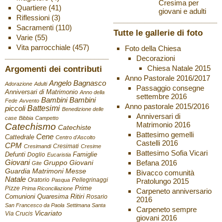
Cresima per
Quartiere
(41)
giovani e adulti
Riflessioni
(3)
Sacramenti
(110)
Tutte le gallerie di foto
Varie
(55)
Vita parrocchiale
(457)
Foto della Chiesa
Decorazioni
Chiesa Natale 2015
Argomenti dei contributi
Anno Pastorale 2016/2017
Angelo Bagnasco
Adorazione
Adulti
Passaggio consegne
Anniversari di Matrimonio
Anno della
settembre 2016
Bambini
Bambini
Fede
Avvento
Anno pastorale 2015/2016
Battesimi
piccoli
Benedizione delle
Anniversari di
case
Bibbia
Campetto
Matrimonio 2016
Catechismo
Catechiste
Battesimo gemelli
Cene
Cattedrale
Centro d'Ascolto
Castelli 2016
CPM
Cresimati
Cresimandi
Cresime
Battesimo Sofia Vicari
Defunti
Famiglie
Doglio
Eucaristia
Giovani
Befana 2016
Gruppo Giovani
Gite
Guardia
Matrimoni
Messe
Bivacco comunità
Natale
Oratorio
Pellegrinaggi
Pratolungo 2015
Pasqua
Pizze
Prime
Prima Riconciliazione
Carpeneto anniversario
Ritiri
Comunioni
Quaresima
Rosario
2016
San Francesco da Paola
Settimana Santa
Carpeneto sempre
Vicariato
Via Crucis
giovani 2016